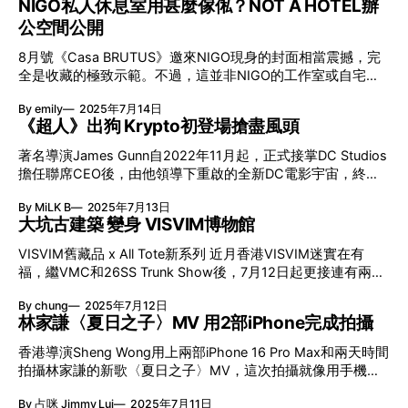
NIGO私人休息室用甚麼傢俬？NOT A HOTEL辦
Anderson更親筆撰寫前言支持這本另類的「旅遊指南」。二
英超曼城擁躉）製作了一幅巨型廣告壁畫。 0:00 /0:27 1× 宣
公空間公開
人繼而將這項企劃延伸為美學展覽，先後巡迴首爾、東京、倫
傳片跟足「Parka Monkey」姿態 LiDL UK的攻勢亦一浪接一
敦等地後，終於來到香港。展覽劃分為7個主題區，於荃灣南
浪，壁畫
8月號《Casa BRUTUS》邀來NIGO現身的封面相當震撼，完
豐紗廠及啟德Airside兩地舉行。 Wes Anderson世界美學展覽
全是收藏的極致示範。不過，這並非NIGO的工作室或自宅，
日期：7月15日至9月14日 地點及時間：南豐紗廠 11am-7pm /
而是酒店旅遊品牌NOT A HOTEL在東京中央區開設的複合式
啟德Airside 11am-9pm 香港製造！5個Wes Anderson電影經
By emily
2025年7月14日
辦公空間。有別於一般會社總部，NOT A HOTEL除了設有為
典造型 Accidentally Wes Anderson展覽展出的照片大部份取
《超人》出狗 Krypto初登場搶盡風頭
員工活動及工作的空間，還特別為NOT A HOTEL TOKYO的主
自Accidentally Wes Anderson的藏檔，而以「香港製造」單品
腦NIGO設立「THE NIGO LOUNGE」私人休息室兼會客室，
搭配的角色造型則為香港站度身設計。以60至80年代間香港
著名導演James Gunn自2022年11月起，正式接掌DC Studios
簡直是奢華級的工作環境。7月26日還限定開放予100人參
製造的電筒、露營燈、玩具望遠鏡、衣物等，帶來《天才一
擔任聯席CEO後，由他領導下重啟的全新DC電影宇宙，終於
觀，現可在網上報名申請參加抽選。 NIGO為NOT A HOTEL會
族》的Margot
由7月10上映的電影《超人》（Superman）正式展開。不過在
客室選用甚麼家具？ 最搶眼的莫於一整排共352個的USM
By MiLK B
2025年7月13日
多條《超人》預告中，最搶鏡的竟然是過去從未在任何《超
Haller System，內收納了NIGO早年在美國玩具展及古董展上
大坑古建築 變身 VISVIM博物館
人》真人電影中亮相的超人愛犬Krypto，牠在預告中被身受重
購入的藏品，將空間化身成博物館。他花了整整2天，親手擺
傷的超人召喚前來救援，但卻頑皮地以為叫牠來玩耍，結果令
VISVIM舊藏品 x All Tote新系列 近月香港VISVIM迷實在有
放所有物品。NIGO在工作室使用這套家具系統已經超過20
超人傷上加傷，其可愛動態，迅間迷倒大批觀眾！電影公司更
福，繼VMC和26SS Trunk Show後，7月12日起更接連有兩大
年，一直將設計融入他的日常生活空間，這次NIGO選用了較
在《超人》上映期間，增設狗狗友善場，證明狗狗都有大市
活動同時發生！「OLD VISVIM NEVER DIES」小型回顧展，
近期推出的橄欖綠調。桌子兩旁則放有Jean Prouvé設計的
場！ 導演James Gun愛犬Ozu成靈感 能夠俘虜廣大觀眾，
By chung
2025年7月12日
將大坑古建築現場變成VISVIM博物館，展出為期5天的經典背
Standard Chair，最意想不到的是桌上配有烤爐燒肉之用。
Krypto這隻超能狗狗絕不簡單，牠其實是由James Gunn新領
林家謙〈夏日之子〉MV 用2部iPhone完成拍攝
囊系列。 中村世紀以舊立新 「隨著產品的日常使用，其形
NOT A HOTEL辦公室空間找到40年代名建築 建築傳
養的狗狗Ozu作靈感，當日James正在撰寫《超人》劇本，卻
狀、顏色、質地等開始一點一點地變化，毫無疑問，它將反映
香港導演Sheng Wong用上兩部iPhone 16 Pro Max和兩天時間
竟外領養了Ozu，牠頑皮不安，令James束手無策，於是靈機
使用者的個性、生活方式和歷史。」中村世紀著眼於產品如何
拍攝林家謙的新歌〈夏日之子〉MV，這次拍攝就像用手機記
一觸，決定將其寫入《超人》故事之中。 所謂做事做全套！
隨著時間的流逝變得更加有吸引力，接續便帶來今回的全新系
錄生活一樣隨心，尤其是在拍攝水彈和玩水的情節時，效果自
James更將Ozu完整用電腦掃描技術，複製到電影之中，並將
列 - 「All Tote」。 5天限定店 先看藏品 再即時入手新作
By 占咪 Jimmy Lui
2025年7月11日
然真實，達到絕佳的第一身視覺體驗，喚起青春的回憶。