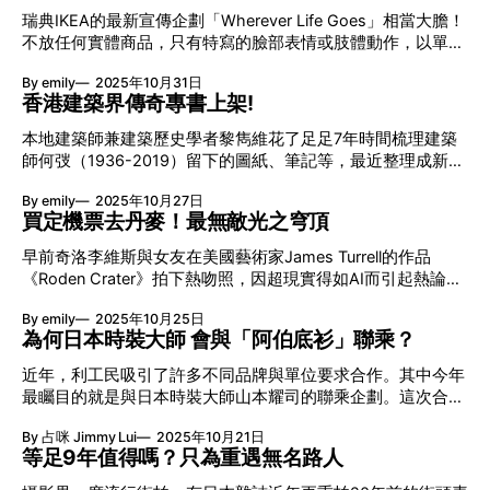
孕育動漫黃金世代的「大腦基地」。 集英社新辦公室樓底只
戰。 Tilda Swinton 27歲突破：雌雄同體美學 導演Stephen
瑞典IKEA的最新宣傳企劃「Wherever Life Goes」相當大膽！
有2米多？ 集英社TOON FACTORY新辦公室位於東京千代田
Unwin早在1986年讀完《Man to Man》的劇
不放任何實體商品，只有特寫的臉部表情或肢體動作，以單一
區，主要處理漫畫內容繪製、分鏡設計及連載作品編輯的工
鏡頭揭露人生不同篇章。隨之加上IKEA經典的商品價格標籤，
作。由此除了要顧及舒適度，更需要有激發創意思考的潛力，
By emily
2025年10月31日
巧妙地將價格標籤轉化為生命故事的見證人，暗示品牌默默伴
這個任務便交由2年前主理辦公室第一期的GAMMA
香港建築界傳奇專書上架!
隨著每位主角面對失去或重新開始。 0:00 /0:30 1× 由女孩淚
Architects負責。面對僅有一面牆設有開口，且天花板高度僅
流滿面加上搬家紙箱的價格標籤到雙胞胎超聲波配嬰兒床的標
本地建築師兼建築歷史學者黎雋維花了足足7年時間梳理建築
約2,200mm所營造的壓迫感，團隊沒有視限制為缺陷，反而
價，及至孩子練習小提琴出現隔音屏風的價格，透過5部影片
師何弢（1936-2019）留下的圖紙、筆記等，最近整理成新書
轉化為一種視覺延伸感的開闊感。 在漫畫格子裡工作 新辦公
刻劃人生的轉捩點。 0:00 /0:15 1× IKEA由日常生活入手！ 一
《重遇：何弢——香港建築師的跨界宏圖》。為何要這樣花心
室以銀色點綴，未來感滿滿。建築團隊採用非傳統裝修物料挑
個吻不止是一個吻，這可能是一段關係的開始，意味著家裡也
By emily
2025年10月27日
力？他表示這不僅是對建築大師的致敬，更是一次重新發現香
戰空間限制，請工匠親手將長約20,000米的耐熱鋁箔膠帶疊
需要作出相應的調整。企劃由瑞典廣告公司Åkestam Holst
買定機票去丹麥！最無敵光之穹頂
港城市願景的過程，深思城市的潛能。你知道何弢為香港留下
貼在天花及牆身上。反光的膠帶表面將自然景觀引入室內之
NoA操刀，從產品功能轉向情感共鳴，展現出品牌與生活的密
了甚麼嗎？ #01 文化沙漠煲無米粥 | 香港藝術中心（1977）
餘，更隨光影變化而構成不同層次深度，呈現出如漫畫中「集
早前奇洛李維斯與女友在美國藝術家James Turrell的作品
切連繫。雙方合作多時，去年的「Everyday Energy
在香港藝術資源匱乏的70年代，何弢與白懿禮、盧景文等倡議
中線」與「流線」的動態視覺效果，彷似
《Roden Crater》拍下熱吻照，因超現實得如AI而引起熱論，
Thieves」及至早年的「Where Life Happens」也以類近思維
成立一座民間藝術中心。最終政府只願撥出灣仔一塊三角形小
令藝術家之名再度獲提起。James Turrell之作其實不難接觸得
創作，只
地皮，何弢便巧妙地以三角形為主軸設計結構，將不同樓層連
By emily
2025年10月25日
到，近一點在日本瀨戶內海也找到其常設展。近日公佈明年初
結成開放式的垂直空間。他希望建築能夠在香港這個所謂「文
為何日本時裝大師 會與「阿伯底衫」聯乘？
夏（6月19日）將在丹麥ARoS Aarhus Art Museum帶來其最
化沙漠」中也可以「煲出無米粥」，「『無米粥』希望對香
大規模作品《As Seen Below - The Dome》，直徑達40米而
近年，利工民吸引了許多不同品牌與單位要求合作。其中今年
港、對藝術文化有興趣的人，是一種刺激。」 #02 香港建築
高約16米，令人甚為期待。 James Turrell為丹麥帶來全新文
最矚目的就是與日本時裝大師山本耀司的聯乘企劃。這次合作
代表作？ | 聖士提反書院科藝樓（1980） 這可說是香港粗獷
化地標 歷經10年時間籌備，此為James Turrell的
採用了Yohji Yamamoto在2022年推出的副線Wildside，雙方
主義（Brutalism）的代表作，是首批獲德國SOS Brutalism組
「Skyspace」系列中最宏大的篇章，同時作為美術館擴建計
By 占咪 Jimmy Lui
2025年10月21日
團隊來回溝通、修改，籌備時間長達兩年。整個系列堅持香港
織認證的香港粗獷建築。不加修飾的清水混凝土牆面與外露的
劃「The Next Level」的重頭戲。觀者需經由地下通道步入一
等足9年值得嗎？只為重遇無名路人
製造，連包裝也參照利工民的傳統紙盒設計，展現出品牌的傳
結構，展現出雕塑般的魅力。為了不讓建築壓迫周遭環境，何
個封閉而開闊的圓頂空間，極簡主義的建築結構將天空緊緊環
承與匠心。 逾百年工藝歷史 提起「香港製造」或「香港品
弢特意將立面設計成往後縮的斜面，層層退讓，與山坡地形完