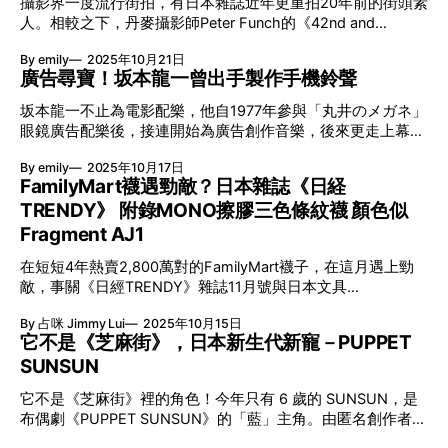
攝影界一度流行街拍，有日本雜誌近年更重拍20年前的街頭素
抱，階梯級座位環繞延伸。光線並去用來勾劃而是作品本體，
牌」，不少人會想到利工民。這個品牌的故事可追溯至1923
美結合。粗獷不
人。相較之下，丹麥攝影師Peter Funch的《42nd and
觀者抬頭仰望體驗成就了整件作品。光線、時間與空間，變得
年，當時創辦人馮壽如在廣州開設了第一間針織廠，主要生產
Vanderbilt》則近乎執念——不是回顧，而是持續觀察。從
夢幻。 James Turrell與地平線共舞 生於1943年的James
襪子。五年後，他們來到香港設廠，但翌年便遇上全球經濟大
By emily
2025年10月21日
2007到2016年，每個工作天他也守候在同一個街角，以半長
Turrell年少時便取得飛行執照，在天空中觀察到光線與色彩隨
蕭條。當時香港的內衣產品全靠進口，為了開拓市場和增加收
廣告尋寶！坂本龍一曾出手製作手機鈴聲
焦鏡頭拍下從Grand Central Station湧出的上班族。他辨認出
高度、時間及至天氣的變
入，他們決定開始自行生產。 「老香港」的品牌代表 在60、
當中的「常客」：有人每天喝杯冰咖啡，有人每天在同一垃圾
坂本龍一不止為電影配樂，他自1977年參與「丸井のメガネ」
70年代，香港很多勞動階層都會穿上又薄又爽的底衫作外衣，
桶旁徘徊。重複的日常，流露淡淡的詩意。 Peter Funch街頭
眼鏡廣告配樂後，接連開始為廣告創作音樂，後來更走上幕前
及後不少中年和長輩受港產片的影響，僅穿著白色底衫逛街，
觀察企劃：近10人一齊打呵欠？ 在這個考驗耐性的實錄之
現身其中。最近日本舉辦為期8日的「虎之門廣告祭」，當中
久而久之，大家看到白底衫，便自然想到「阿伯底衫」這個形
前，Peter Funch早在2006年經已開始街頭觀察企劃《Babel
By emily
2025年10月17日
邀來與教授多番合作的音樂人蓮沼執太及前《WIRED》日本版
象，驟眼看那些款式與利工民十分相似，加上利工民的廣告口
Tales》。他拍攝了城市裡無數個瞬間，再把不同時間的路人
FamilyMart襪遇勁敵？日本雜誌《日経
總編輯若林恵一同細聽坂本龍一從未收錄發行的廣告音樂作
號深入民心，所以便被視為「老香港」的代表。 祖傳「一條
拼合成一個不曾存在的「場景」。近10個人在同一條街上同時
TRENDY》 附錄MONO擦膠三色條紋襪 顏色似
品，只限一場。 坂本龍一の広告音楽 日期：10月18日 時間：
龍」式製作 利工民在香港歷年多次搬遷，現今位於荔枝角的
打呵欠、合上眼甚或拿著氣球。這種群像幻想，展現出他對時
16:00-17:00 地點：TOKYO NODE GALLERY STAGE 坂本龍
Fragment AJ1
廠房於2006年啟用。廠房分為上
間與群體行為的敏銳觀察。 Peter Funch之都市人類學：重複
一武士形象為出版社代言！ 教授還未曾為《末代皇帝》電影
的命運 Peter Funch於今年初將這兩個系列結集成
在短短4年熱賣2,800萬對的FamilyMart襪子，在這月遇上勁
配樂之前，已參與超過20個廣告項目。80年代初期，為新潮
《Tomorrow and Tomorrow and Tomorrow》攝影集，帶來
敵，事關《日經TRENDY》雜誌11月號與日本文具
社的「新潮文庫之100冊」廣告創作配樂之餘，更現身成為代
全新的閱讀可能；最近，
Tombow（蜻蜓牌）的MONO擦膠聯手，推出藍、白、黑三色
言主角。閱讀對他而言不止是消遣，更是滋養創作與思考的重
By 占咪 Jimmy Lui
2025年10月15日
經典襪子，更找來擁有超過百年歷史的美國襪子品牌Renfro協
要戴體，涉獵範圍橫跨文學、電影、音樂、哲學等多個領域。
它不是《芝麻街》，日本新生代新寵－PUPPET
力製作，抗菌防臭。其標誌性的色調與包裝造型，立即掀起網
作為愛書之人，這次簡直是完美合作。 0:00 /0:29 1× 將亞洲
SUNSUN
絡人氣熱話。 《日経TRENDY》×MONO擦膠襪 由美國百年襪
推向世界 坂本龍一曾為國泰寫歌？
子Renfro協力製作 抗菌防臭 這對MONO擦膠經典配色的襪子
它不是《芝麻街》裡的角色！今年只有 6 歲的 SUNSUN，是
設計，由創立於1921年、擁有超過百年歷史的美國襪子品牌
布偶劇《PUPPET SUNSUN》的「藍」主角。由匿名創作者一
Renfro協力製作。襪子採用厚實耐穿的布料，具備抗菌防臭功
人製作、原本是為小朋友而設的短片，怎料 SUNSUN 的呆萌
能，兼具趣味與實用性。 襪子用上MONO擦膠經典 藍白黑三