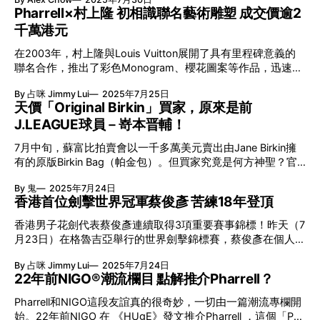
與球迷見面，而《MiLK》更找到機會，與阿仙奴球員Riccardo
道會委派來華傳教，他偷偷學習中文，翻譯《聖經》實行靠活
Pharrell×村上隆 初相識聯名藝術雕塑 成交價逾2
Calafiori進行專訪，談論來季的新面貌。 來自意大利的
字印刷無聲傳教。及後來華的傳教士台約爾（Samuel Dyer）
千萬港元
Riccardo Calafiori上季加盟阿仙奴，司職左後閘，但不時會推
開始在馬六甲英華書院研發鑄造中文鉛活字，後來書院遷港、
進上前場進攻，更成為中場一部份進行協防，更一度射穿曼城
再由Richard Cole完成這套活字。因最後最後這套活字在香港
在2003年，村上隆與Louis Vuitton展開了具有里程碑意義的
大門，令這位球員受到女性注目的同時，男球迷更因其勤奮的
完成，因而稱為「香港字」
聯名合作，推出了彩色Monogram、櫻花圖案等作品，迅速成
表現而拜服。 他說今次是第一次來香港，雖然未能在這場友
為眾多名人的收藏品，其中包括Pharrell Williams和NIGO。
賽上陣，但他一直很期待來到香港，更說這裡的風景是相當
By 占咪 Jimmy Lui
2025年7月25日
2025年1月，在巴黎舉行的Louis Vuitton秋冬時裝秀上，展示
好。今季阿仙奴轉會窗相當積極，已經簽下6名球員，包括：
天價「Original Birkin」買家，原來是前
了24個透明的檔案櫃Future Archives，其中一個名為
1. Viktor Gyokeres 6400萬英鎊 2. Noni Madueke 5200萬英
J.LEAGUE球員－嵜本晋輔！
「MURAKAMI」，放置了Louis Vuitton與村上隆的初代聯名商
鎊 3. Christian Norgaard 1000萬英鎊 4. Cristhian Mosquera
品。這不僅是Pharrell和NIGO對日本文化的回憶與印象，更證
1300萬英鎊 5. Kepa Arrizabalaga 500萬英鎊 6.
7月中旬，蘇富比拍賣會以一千多萬美元賣出由Jane Birkin擁
明了村上隆的創作對他們的深遠影響。 Pharrell×村上隆藝術
有的原版Birkin Bag（帕金包）。但買家究竟是何方神聖？官
雕塑 10年升值逾6百萬 2008年Pharrell Williams和村上隆展開
方最方只肯透露是一位來自日本的收藏家。隨後就證實是
了首次合作，攜手帶來藝術作品《The Simple Things》，並
By 鬼
2025年7月24日
Valuence Holdings Inc.的創辦人兼社長－嵜本晋輔。 天價買
於2009年Art Basel初次亮相，據講在展覽首半小時即以200萬
香港首位劍擊世界冠軍蔡俊彥 苦練18年登頂
下Jane Birkin手袋只為收藏 7月中旬，蘇富比以1,010萬美元成
美元（約15,600,000港元）售出，直至2019年這雕塑在拍賣
功賣出Jane Birkin使用過的原版帕金包「Original Birkin」，上
行Christie's再次出現，成交價為21,725,000港元，升值逾6百
香港男子花劍代表蔡俊彥連續取得3項重要賽事錦標！昨天（7
面不但壓有「JB」的簡稱字樣，更保留了她當年使用過的痕
萬港元。 藝術雕塑內放置7件日常用品 《The Simple
月23日）在格魯吉亞舉行的世界劍擊錦標賽，蔡俊彥在個人賽
跡。當時蘇富比只透露過買家是一位日本的收藏家，後來就證
Things》雕塑
決賽以6分擊敗對手封王，成為歷來首位來自香港的劍擊世界
實是Valuence Holdings Inc.創辦人兼社長－嵜本晋輔。而從事
By 占咪 Jimmy Lui
2025年7月24日
冠軍。 劍擊世錦賽 香港男子花劍代表蔡俊彥封王 香港男子花
中古買賣事業的嵜本早前亦在個人IG上就指出無意將手袋再轉
22年前NIGO®潮流欄目 點解推介Pharrell？
劍代表蔡俊彥連奪上海大獎賽和亞錦賽金牌，賽前世界排名第
售，買入目的純粹是想保留文化、歷史的價值。 放棄足球，
12。他以亞洲冠軍的身份衝擊世界錦標賽，強勢闖入決賽。最
Pharrell和NIGO這段友誼真的很奇妙，一切由一篇潮流專欄開
建立「買取」上市公司 1982年出生於大阪府的嵜本晋輔，高
終他以15:9擊敗來自俄羅斯的Kirill Borodachev，成功奪冠，
始。22年前NIGO 在 《HUgE》發文推介Pharrell ，這個「P」
校年代已經是足球部的成員。畢業後加盟J.LEAGUE的大阪飛