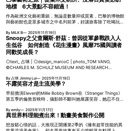
品牌，逐步成就巴黎登上時尚殿堂之位置。 ◎text_RAY.P |
間數量，全酒店合共只得七十二間客房和四個用餐區。色調以
地標 6大景點不容錯過！
◎design_LeX LE 19M 自1985年發起保育法國傳統工藝坊的
純白、米白及金為主，並以藝術與當代設計元素作點綴，為酒
計劃、成立子公司PARAFFECTION，到每年發表MÉTIERS
店注入舒服、優雅而浪漫的氣氛。酒店另一個重要賣點是全球
作為歐洲文化藝術重鎮，無論是數量抑或質素，巴黎的博物館
D’ART系列，CHANEL一直透過不同方法延續工藝文化，而近
僅此一間的DIOR水療中心，內裡設有六個不同風格佈置的獨
與藝術館也是眾多城市之中名列前茅，好讓旅客除了吃喝玩
年落成的總部LE 19M，更體現品牌對於守護傳統的承諾。 向
立療程室，提供多達四十八種療程選擇。雖然現時DIOR水療
樂，亦能透過當中的收藏展品以至建築古蹟本身，更深入了解
公眾開放的LE 19M佔地二萬五千平方米，樓高五層和設有兩
中心亦有進駐美國、杜拜等地，不過仍有不少人慕名而來。
By MiLK B
2025年11月19日
巴黎的歷史變遷。文化與藝術的發展從不受任何事情或因素影
層地下室，除有六百名常駐的工匠專家，還匯聚LESAGE（刺
Snoopy之父查爾斯·舒茲：曾因從軍參戰跌入人
響而停滯不前，就如巴黎在疫情下仍有不少文藝之地誕生，現
繡）、LEMARIÉ（羽飾與花藝）、MASSARO（鞋履）、
生低谷 如何創造《花生漫畫》風靡75國與讀者
存的也準備以全新面貌示人。 粟米交易所變博物館：
MAISON MICHEL（帽藝）、LOGNON（皺褶）、
PINAULT COLLECTION 繼格拉西宮當代藝術博物館和海關大
同歡笑成長？
DESRUES（珠寶配飾）和GOOSSENS（金工）等多個傳統與
樓博物館後，法國奢華品牌大亨兼藝術收藏家FRANÇOIS
現代的工藝坊，務求為法國獨有的時尚遺產提供更長遠發展。
◎text_ 占咪 | ◎design_marcoC | photo_TOM VANO,
PINAULT在巴黎設立另一所私人博物館BOURSE DE
「19M」
©CHARLES M. SCHULZ MUSEUM AND RESEARCH
COMMERCE-PINAULT COLLECTION，與鄰近羅浮宮和龐畢
CENTER, SANTA ROSA, CA. SNOOPY之父：出生便與漫畫結
度中心構成巴黎市的藝術鐵三角。 這棟古蹟建於十八世紀，
By 占咪 Jimmy Lui
2025年11月19日
下不解之緣 1922年11月26日在美國明尼蘇達州出生於的
最初是露天的粟米交易場所，十九世紀經法國建築師
不露笑容才是主流美學？
CHARLES M. SCHULZ（港譯：查爾斯·舒茲）先生，是一名
FRANÇOIS JOSEPH BÉLANGER重建，在頂部蓋上以鋼鐵和
擁有射手座特質崇尚自由、無拘無束、性格樂觀、熱情、享樂
玻璃而成的拱頂，其後在1889年改建成巴黎股票交易所。
早前擔演Eleven的Millie Bobby Brown在《Stranger Things》
主義派的漫畫家。小時候CHARLES M. SCHULZ也跟大家一
2016年，FRANÇOIS PINAULT與巴黎市政府達成共識，以一
第五季的倫敦首映時，攝影師不斷叫她展露笑容，她忍不住反
樣，受到不同卡通人物如MICKEY MOUSE（港譯：米奇老
千五百萬歐元（約一億三千萬五百萬港元）另加年費，以及私
駁一句「Smile? you smile!」後隨即轉身離開。這成為Gen Z
鼠）、POPEYE（港譯：大力水手）等所影響，而其叔叔更在
人負擔修葺費用作為條件租用五十年。 在保留原本外觀及浮
By emily
2025年11月17日
整頓職場又一經典時刻，然而拍肖像照片時應該要笑嗎？原來
CHARLES M. SCHULZ出世短短兩天，根據當時火紅漫畫
異世界料理能煮出來！動畫美食製作公開
雕裝飾的
百多年前，不露笑容是普遍不過的事。 照片是最重要的文
《BARNEY GOOGLE AND SNUFFY
獻，而留給後世最令人難堪的，莫過於那愚蠢可笑的笑容被永
想放鬆心情的話，大推現正開播第2季的《擁有超常技能的異
遠捕捉定格。 A photograph is a most important document,
世界流浪美食家》，顧名思義故事有不少篇幅落在料理上。動