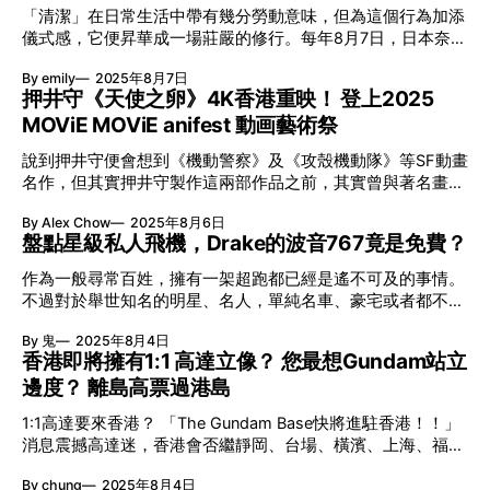
誌《egg》創刊，他便加入成為編輯。至於為甚麼會開始拍照
「清潔」在日常生活中帶有幾分勞動意味，但為這個行為加添
覺總有點陌生？ 遊客難到！因為刻意避開市區 SHIMAMURA
呢？其實因為每次拍攝模特兒時，雜誌攝影師準備燈光的時間
儀式感，它便昇華成一場莊嚴的修行。每年8月7日，日本奈良
制霸全國都道府縣、並擁有2,000多家分店，不過店舖選址卻
過長，於是米原隨手拿起即影即有相機嘗試拍攝。沒想到這些
東大寺也會為大佛進行「大掃除」，清潔這尊千年古佛身上累
大多集中在鄉郊、住宅區。鮮有落戶人煙稠密的市中心，最方
照片在雜誌刊登後非常受歡迎，更慢慢塑造出個人獨特的攝影
By emily
2025年8月7日
積的灰塵。由早上7時開始，超過120名身穿白衣的僧侶及信眾
便的一家可能已經是高田馬場的分店…… 而SHIMAMURA解釋
風格。雖然經常為性感模特兒、女星拍照，不過不要以為他艷
押井守《天使之卵》4K香港重映！ 登上2025
便會在東大寺集合進行淨身儀式，隨之開始一年一度的清掃及
做法其實是為了降低租賃成本，於是商品價格就有下調空間。
福無邊，其實每次拍攝太太也會監場幫忙。 涉谷系辣妹造型
MOViE MOViE anifest 動画藝術祭
擦拭，整個過程長達約兩個半小時。 0:00 /0:25 1× 連Muji也
而店舖其實亦一直以服務社區、貼近家庭客群為目標。公司
幕後推手 90年代，米原康正在《egg》雜誌上不斷拍攝這類照
要紀錄東大寺大佛？ 記得Muji這條以「掃除」為主題的宣傳企
片，帶起了Gyaru辣妹文化的興起。Gyaru是英文「Girl」的日
說到押井守便會想到《機動警察》及《攻殼機動隊》等SF動畫
劃嗎？藉由清洗船隻、刮洗外牆、擦洗大象、街頭擦鞋等多個
文發音，始於1970年代，指的是身穿時尚服裝的女性統稱。
名作，但其實押井守製作這兩部作品之前，其實曾與著名畫師
畫面捕捉打掃背後的美學，而其中令人最深刻的莫過於是清潔
1995年，未滿18歲的安室奈美惠離開女子組合Super
天野喜孝合作，在1985年製成動畫電影《天使之卵》。40年
大佛那幾秒。好幾個白衣僧侶坐在一個「籃子」裡，被拉到約
By Alex Chow
2025年8月6日
Monkey's，以「單飛」的形式推出個人大碟，迅速成為日本
過去，《天使之卵》這套經典作品將以4K在今年2025的
15米高大佛的頭部位置，在相當於五層樓的高度為大佛拭身。
盤點星級私人飛機，Drake的波音767竟是免費？
歌壇的超級天后，並引領了小麥膚色的風潮，慢慢更演變成大
MOViE MOViE anifest 動画藝術祭上映，讓大家細味這套由兩
最有趣的是他們背後分別寫著「東」、「中」、「西」，以代
家熟悉的涉谷系辣妹造型。這種打
位大師合作的經典！ 《天使之卵》兩大師作品 有《天使之
表他們負責的部份。 東大寺是全球最大木造建築？ 據日本旅
作為一般尋常百姓，擁有一架超跑都已經是遙不可及的事情。
卵》別於押井守知名的SF題材，在《Final Fantasy》人物設計
遊媒體「訪日ラボ」及「口コミコム」去年統計，在奈良縣熱
不過對於舉世知名的明星、名人，單純名車、豪宅或者都不足
的天野喜孝合作筆下。整體風格作畫華麗，以奇幻及灰濛的畫
門旅遊目的地排行榜中，榜首位置屬於餵鹿勝地奈良公園，而
以突顯身份，要跟Michael Jordan、Drake一樣，養得起自己
面視人，猶如走進末世的人文環境，絕對是動畫界的經典。
By 鬼
2025年8月4日
東大寺穩居第二位，東大寺大佛殿則高踞第五位。東大寺有甚
的私人飛機先至夠架勢！ 籃球之神的「象紋」噴射機 Michael
不過，動畫經典的其中一個原因是因為過於艱澀，就連押井守
香港即將擁有1:1 高達立像？ 您最想Gundam站立
麼
Jordan最近花了200萬美元買下一輛訂製電能跑車；另一邊廂
也說過自己沒法一次過看完。故事參考了《舊約聖經》「諾亞
邊度？ 離島高票過港島
又斥資7,000萬美元，購入了最新款的Gulfstream 650ER私人
方舟」成背景，講述一對沒有名字的男女，各自背上十字架及
噴射客機。不過於2016年，籃球之神其實已經擁有一架
一顆蛋相遇，交待文明的演進及想像的未來。全片大約70分
1:1高達要來香港？ 「The Gundam Base快將進駐香港！！」
Gulfstream的G550，但相比之下650ER擁有0.925馬赫（接近
鐘，但對白不多，更多為人物長鏡頭及環境渲染，所以不少人
消息震撼高達迷，香港會否繼靜岡、台場、橫濱、上海、福
音速）的最高航速，總言之就是一個字，「威」！ 最高調私
都很不懂，令不少人要反覆看數次，甚至誕生不同影片論文。
岡、大阪後，成為另一有高達站立的地方？我們當然熱切期
人座駕 有人擁有私人飛機是為了私隱；反觀Michael Jordan的
By chung
2025年8月4日
今年MOViE MOViE anifest動画藝術祭於8月22日至9 月11日
待。而消息一出後，大家都熱烈參與討論，一致認為香港值得