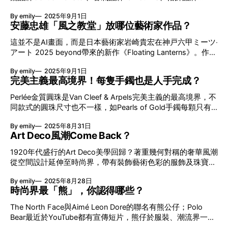
Warehouse」（簡寫UNI-CLO），不過品牌至1987年才開始
ATiiSSU、烘焙品牌NUDAKE以及初次登場的全新家品設計品
場建築論戰？ 至於咒術高等專門學校背後，則隱藏著日本建
販賣自家品牌服飾，於是「OLD UNIQLO」都泛指1987年至
By emily
2025年9月1日
牌Nuflaat匯合於同一建築。各個品牌亦在開業前先後公佈展開
築界一場重要的「傳統論爭」！丹下健三於1955年1月號的建
2009**年之間的舊設計。 **2009年，日本店舖全面更換上佐
安藤忠雄「風之教堂」放哪位藝術家作品？
新篇章：主打趣味甜點麵包的NUDAKE便開拓喝茶的版圖（大
築雜誌《新建築》發表了《如何理解現代日本的近代建築──
藤可士和設計的新紅色Logo。 「平民」復古代表 日本有位27
概意識到全球掀起的綠茶風吧）、Nuflaat則公開豔紅美甲咖啡
為創造傳統而論》的論文，批判單純的功能主義建築觀。隨後
這並不是AI畫面，而是日本藝術家岩崎貴宏在神戸六甲ミーツ‧
歲的鞋履設計師ミフラ（Mifura）是一位OLD UNIQLO的專業
杯具套裝、Gentle Monster及Tamburins也推出新品。 Haus
篠原一男、池辺陽、吉村順三以至藝術家岡本太郎等，也
アート 2025 beyond帶來的新作《Floating Lanterns》。作品
收藏家。ミフラ小時候父母都會帶他到「UNI-QLO」一同買衣
Nowhere藝術企劃第一炮！ 賣物單品有睇頭之餘，品牌亦看
在安藤忠雄的「風之教堂」內展示，相當震撼。建築模型主要
服，因此對品牌特別有種情意結。5年前，他在一家二手服裝
重藝術設計。Haus Nowhere第一炮便找來不按牌理出牌的人
By emily
2025年9月1日
由在地震和戰爭中損毀的建築物組成，懸浮的碎片彷彿通通被
店無意中找到父母當年穿過的同款設計，於是就開始了收集
氣創意鬼才Max Siedentopf出手，在島山、上海等各個Haus
完美主義最高境界！每隻手鐲也是人手完成？
吸進背後的十字架裡。 神戸六甲ミーツ‧アート 2025 beyond
OLD UNIQLO服飾。就算款
Nowhere據點帶來「More Is More」的吸睛裝置。一位超現實
日期：即日起至11月30日 時間：10:00-17:00 岩崎貴宏生活在
Perlée金質圓珠是Van Cleef & Arpels完美主義的最高境界，不
的老人拿著金色的垃圾袋，如發現寶藏般引發無限可能，展現
《AKIRA》中的「新東京」？ 「我就像生活在《新世紀福音戰
同款式的圓珠尺寸也不一樣，如Pearls of Gold手鐲每顆只有
出向來荒誕幽默的風格。 0:00 /0:19 1× 誰是Max
士》中第二次衝擊後的世界，或者像《AKIRA》中東京被摧毀
3.5毫米。除了要達到精準的尺寸，工匠更需要利用特定的工
Siedentopf？ 去年Parco的廣告便找Ma
後的『新東京』。換句話說，我生活在一個在出生前就經歷了
By emily
2025年8月31日
具和力度反覆打磨，直至呈現出如鏡面般的光澤，完美反射光
巨大災難的城市。」因成長於曾被原子彈摧毀及復興重生的廣
Art Deco風潮Come Back？
線。若有鑲嵌寶石的款式，更要確保其顏色、淨度、大小一
島，在他眼中，城市脆弱得瞬間就會消失。 8月6日早上8點15
致。就連搭扣的選材亦相當講究，因黃金硬度不及玫瑰金及白
1920年代盛行的Art Deco美學回歸？著重幾何對稱的奢華風潮
分，一枚原子彈從頭上飛過的飛機落下的畫面，在動漫、電視
金，所以隱藏在黃金手鐲內的搭扣均以白金為材。 0:00 /1:06
從空間設計延伸至時尚界，帶有裝飾藝術色彩的服飾及珠寶再
劇甚至小說中一遍又一遍地印在他的腦海裡。這讓他小學時害
1× 四葉草系列的神級工藝揭秘 或許你不知道，Van Cleef &
度成為焦點。Van Cleef & Arpels以金質圓珠為主要設計元素
怕飛機在頭上飛過，恐怕上空會出現原子彈。他帶著這份瞬間
Arpels經典的Alhambra四葉草系列，設計邊緣上那些圓珠粒就
By emily
2025年8月28日
的Perlée系列，既呼應Art Deco的幾何美感，亦能低調展現優
消失的恐懼視覺去看自己的城市，至大學時接觸保存了數百年
是運用了Perlée系列的金珠製作技巧。換句話說，沒有Perleé
時尚界最「熊」，你認得哪些？
雅品味，完美融入Gen Z偏愛的Quiet Luxury穿搭風格。
的建築，才驚覺：「嘩，
的精湛技藝早在1968年經已面世。Perlée不僅是一個獨立的珠
Perlée之名藏玄機？ Perlée一詞源自於法語，貼切展現出其精
The North Face與Aimé Leon Dore的聯名有熊公仔；Polo
寶系列，更是世家工藝的「秘密武器」。不要少看這些小圓
緻打磨的金質圓珠設計精髓。系列雖在2008年才正式登場，
Bear最近於YouTube都有宣傳短片，熊仔於服裝、潮流界一直
珠，其製作工序極為繁複。由純金熔化拉成極細的金線，精準
可是Van Cleef & Arpels早在20年代便在其珠寶創作中融入金
為不同品牌擔當吉祥物的重要角色。大家心目中又有沒有一些