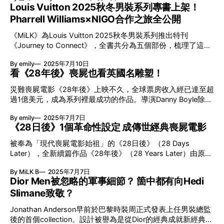
Ozu的灰色毛色，改成Krypto的白色。電影特別保留了Ozu一
VISVIM今次來港的 「ALL TOTE」系列，以「運送」為主題。
Louis Vuitton 2025秋冬男裝系列專書上架！
直耳仔會豎起的狀態，以及其頑皮的個性。在拍攝時除了電腦
主角之一是5種類配色之CORDURA®尼龍物料背囊系列、
Pharrell Williams×NIGO合作之旅全公開
特效之外，主要會由動物演員Jolene
LIMONTA帆布搭載鹿皮材質的Tote Bag，當然主題Jumbo
Tee亦是 「ALL TOTE」之注目焦點，全部可以Walk-in即場入
《MiLK》為Louis Vuitton 2025秋冬男裝系列推出特刊
《Journey to Connect》，全書共分為五個部份，梳理了這段
手。 今回必注目
旅程中不可或缺的人物和事件，拼湊出Louis Vuitton、Pharrell
By emily
2025年7月10日
Williams與NIGO三方合作背後的文化脈絡與情感連繫。 現可
看《28年後》喪屍也看英國名雕塑！
於網上訂購： www.milkmart.com/products/journey-to-
connect 7月9至16日期間訂購，網上訂購可獲9折優惠及本地
災難喪屍電影《28年後》上映不久，全球票房收入經已達至超
免運費；各書報攤及誠品書店亦有售。 《Journey to
過1億美元，成為系列裡最成功的作品。導演Danny Boyle除了
Connect》Highlight 1 ：雙封面設計！揭示Inner Circle創作密
將攝影機放在動物身上拍攝，並用20部手機圍成如裝置藝術的
碼 《Journey to Connect》為雙封面設計，簡而有力地記錄
By emily
2025年7月7日
攝影裝備之餘，同樣值得留意是他拍下了英國當代雕塑家
Louis Vuitton 2025秋冬男裝系列從靈感誕生到成形的過程。
《28日後》1個革命性設定 成傳世經典喪屍電影
Antony Gormley的作品《Angel of the North》。多年來不少
封面圖紋取材自這個系列的全新單品，象徵Pharrell Williams
人為了這件雕塑，而特意到訪英國北部走一轉，究竟這件雕塑
被奉為「現代喪屍電影始祖」的《28日後》（28 Days
與NIGO這對摯友逾20年來的深厚友情，從相知相惜到聯手為
有甚麼特別？ 《28年後》出現英國最強地標！ 《Angel of the
Later），全新續篇作品《28年後》（28 Years Later）由原版
Louis Vuitton創造傳奇之作，為未來帶來無限想像。封面特別
North》是Antony Gormley於1998年於Gateshead創作的巨型
導演丹尼波爾（Danny Boyle）與編劇阿歷士嘉倫（Alex
採用鏤空圓形設計，預告本書將解構系列背後的Inner Cir
地標雕塑，20米高加上比波音757或767客機還要長的54米展
By MiLK B
2025年7月7日
Garland）最新聯手打造，令影迷極為期待，不過要超越《28
翅，堪稱得上為世上最巨型的天使雕塑。它就有如紐約自由女
Dior Men被忽略的軍事細節？ 箇中都有向Hedi
日後》的經典，難度極高。 《28日後》2002年在英國上映
神像或是里約熱內盧救世基督像那樣突出，據說每年有數千萬
Slimane致敬？
時，已震驚全世界，電影以全新革命性設計奔跑喪屍襲地球，
人在高速公路上經過，成為最多人看過的雕塑之一。《Angel
直接影響之後大部份喪屍影視、漫畫等潮流文化。而倫敦末世
of the North》造價為80萬英鎊，在1998年2月竣工。以耐候
Jonathan Anderson早前於巴黎時裝周正式發表上任男裝總監
空盪質感的超強衝擊力，估不到相隔近20年後，因新冠疫症大
鋼為材，所使用的鋼材足以製造16輛英國雙層巴士；單是地面
後的首個collection。設計被譽為是從Dior的經典成就新經典，
爆發，倫敦封城令街頭真實上演空無一人的情況，電影更被喻