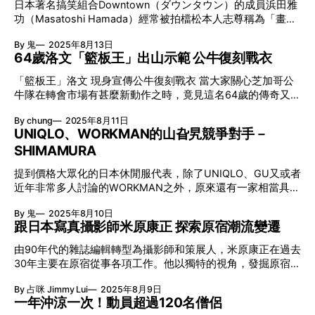
總入球高達938 在今年6月的歐國聯
日本著名搞笑組合Downtown（ダウンタウン）的成員浜田雅
憶。這部電影從2014年開始拍攝，歷時五年，甚至李禹煥也
日行4萬步？用雙腳丈量香港 這位日本大叔並非單純的觀光遊
功（Masatoshi Hamada）經常被拍檔松本人志尊稱為「畫
上鏡受訪；電影上映的2021年，金昌烈離世。 Be Water：金
客，他是東京獨立出版社「Right, there is nothing.」創辦人之
伯」，其實是嘲諷他那幼稚、拙劣的畫功，經常成為綜藝節目
昌烈由韓國移居法國 水滴，承載著一個動盪時代的記憶。
一兼藝術雙人組合sesamespace的成員。他在2013年初次訪
By 鬼
2025年8月13日
的笑點。但意料不及吉本興業今年竟然會聯同東京麻布台的
1929年出生於日治時期的朝鮮半島，金昌烈親歷韓戰的殘
港，書中以碎碎唸的散文形式記錄了他自2013至2024年間在
64歲洛文「籃板王」出山示範 公牛復刻戰衣
HILLS GALLERY合作，於稍後的10至12月為浜田舉辦一個名
酷，目睹了無數死亡與痛苦。這些血腥的記憶，成為金昌烈內
香港的所見所聞，而並非那種打卡遊遊景點推介。除了銅鑼
為「Contrails Crossing The Sky」的個人畫展，讓大家有機
心深處難以抹滅的傷痕。二戰後逃往南韓，在首爾大學美術學
「籃板王」洛文 現身宣傳公牛復刻戰衣 當大家關心芝加哥公
灣、尖沙咀這些觀光地，他還走訪了錦上路、天水圍、柴灣
會可以欣賞到一代笑匠充滿童真的畫作。 漫才界「畫伯」終
院習畫，1958年成立了當代藝術家協會（現名為Actu
牛隊在轉會市場有甚麼新動作之時，竟見這名64歲的傳奇又活
等，從港九新界走到大嶼山。就如我們到訪日本一樣，他也行
於有個展 早前，日本的吉本興業株式會社公佈，旗下最知名
躍起來！公牛發表下賽季將復刻1995-96經典紅/黑直間球
得多，疫情開關後再度來港的第一天便行了4萬步。 日本人大
搞笑漫才組合－Downtown的浜田雅功將於今年10月至12月期
By chung
2025年8月11日
衣，更找來「籃板王」洛文（Dennis Rodman）協力宣傳，他
多玩過《九龍風水傳》？ 香港並非初次成為日本人的熱話，
間，於東京麻布台會舉辦一個名為「Contrails Crossing The
UNIQLO、WORKMAN的山旮旯競爭對手－
表示：「我嘅Style全部來自Chicago，呢件紅/黑真係好經
90年代香港電影一度成為海外話題。而早在1997年推出的冒
Sky」的個人畫展，繼綜藝、電視劇、電台、音樂、時尚領域
SHIMAMURA
典，著上身勾起好多回憶，十分正。」 四度復刻 令人難忘的
險遊戲《九龍風水傳》亦是關鍵，玩家以超級風水師一角走進
之外，進一步拓展藝術創作的領域！ Contrails Crossing The
三巨頭戰衣 芝加哥公牛隊這款球衣早於1995-96賽季登場，及
已不存在的「九龍城
Sky 日期：10月19日至12月21日 會場：東京港區虎ノ門5-8-1
提到價格大眾化的日本休閒服代表，除了UNIQLO、GU又或者
後亦於1996-97、2007-08及2012-13賽季再度現身，陪伴佐
麻布台Hills Garden
近年非常多人討論的WORKMAN之外，原來還有一家相當具規
敦、柏賓、洛文及一衆戰友寫下輝煌。2025年再度復刻，有
模的しまむら（SHIMAMURA）。雖然SHIMAMURA於日本全
著令人期盼球隊再度稱霸聯盟的意味。 永遠的「壞孩子」 他
By 鬼
2025年8月10日
國擁有超過2,000家分店，不過因為大部份都選址深入社區、
是天才與怪物的混合體，同時亦是個徹頭徹尾的壞孩子；在那
跟日本寫真攝影師米原康正 探索原宿潮流變遷
即遠距離主要市中心，因此對於遊客而言都不太方便。但就因
個90年代，洛文Dennis Rodman在球場裡裡外外都是令人頭痛
為節省了租金、物流成本，於是品牌的商品都可以調低價錢，
的人物，在去年面世的Michael Jordan與「芝加哥公牛王朝」
由90年代的雜誌編輯轉型為攝影師和策展人，米原康正在過去
大家遊日又有沒有逛過SHIMAMURA呢？ 創業逾70年的陌生
紀錄片《最後之舞》(The Last Dance)中，
30年主要在原宿從事各項工作。他以獨特的視角，發掘原宿的
名字 SHIMAMURA由島村恒俊於1953年在埼玉縣創立，最初
新店舖，並在這個充滿活力的地區持續創作和探索。 如何從
名為「株式会社島村吳服店」，1972年，才更名為「株式会社
By 占咪 Jimmy Lui
2025年8月9日
雜誌編輯變情色攝影大師？ 相信不少人對於米原康正的印象
しまむら」。除自家品牌之外，同時亦有採購其他廠商的出
一年沖涼一次！動員超過120名僧侶
都離不開「情色攝影大師」這個稱號。1995年，日本潮流雜
品，多年來SHIMAMURA一直以高CP值商品見稱，但為何感