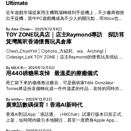
家具上？這大概受其父親影響。父親經常專程跑到大阪以欣賞
Ultimate
物館。建築由多個展廳及劇場空間構成，佔地5萬平方米，滿
家具為樂，織田憲嗣在大學年代經常陪他逛家具店。在25歲在
足當代世界級博物館需求並能盡情飽覽海港景觀。不過政府招
近年遊戲市場從家用主機戰場轉移到手提機上，不少廠商都推
高島屋宣傳部工作時，織田憲嗣便購入首張椅子。椅子售價為
標要求需有天篷設計而太古拒絕改動，因此未被採納。 「中
出手提機，當中PC遊戲機成為不少人的關注點，而Xbox也跳
30萬日圓，雖有9折優惠兼可分10期扣款，但對當時月薪僅4
環可以容納一座偉大的博物館，像Bilbao Guggenheim那樣。
進到這個領域。Xbox與ROG聯名推出ROG Xbox Ally系列，有
萬日圓加上每月繳付2萬房租的他來說終究是筆巨額開銷。 織
在市中心發展文化資產
By Alex Chow
2025年12月6日
黑白兩色的ROG Xbox Ally X及ROG Xbox Ally，除了機能提升
田憲嗣收藏之路：買椅成癮？ 付清之後，他又購入第二張。
TOY ZONE玩具店｜店主Raymond專訪 探訪筲
外，外型上更似手掣，在坊間被視為最強手提電競遊戲機。所
買到第7、8張時曾想過停止，可是遷至兩房兩廳的單位後又再
箕灣萬呎香港懷舊玩具倉庫
以，今次筆者今次實測2部新機，試試是否如評價般強勁！ 自
買；買到近30張時，再遷至四房兩廳的公寓。不斷買椅子，手
從畢業後，打機時間不像以前般多，坐定定在螢幕前開機也變
頭永遠沒錢。某日讀幼稚園的女兒突然發燒，想帶她去看醫
◎text_ChunYinⅠ | ◎photo_方紹邦、wa、ArchingⅠ |
得過於有儀式感，感覺要花很多時間，所以很多時也變成空
生，卻發現錢包裡只剩100日圓左右。這令他再次決心不再買
◎design_LeX TOY ZONE｜店主Raymond的懷舊玩具情結 回
想。因此筆者之前入手了上一代ROG Ally X，喜歡它可以流動
椅子；然而女兒恢復健康後，他又渴望新椅子了。 織田憲嗣
想八十年代，買玩具的途徑很多，由做街坊生意的小店文具
玩Steam或者Xbox Game Pass Ultimate的遊戲，在上班及平
親身拜訪家具巨匠
By MiLK B
2025年12月5日
舖、環境氣氛和定價高人一等的玩具反斗城，甚至屈臣氏和萬
日街出的偷閒工具，有時更可於床上慢慢遊玩，相對比其他熱
用440磅糖果哀悼 最溫柔的療癒儀式
寧等連鎖護理店也設有專屬貨架，那種梗有一間在左近、想玩
門掌上遊戲機如Steam Deck及Switch 2等，也玩得較多3A大
即買的方便程度，並非今天打通全球市場的網購模式可以媲
作。 上一代ROG Ally X或Z1 Extreme雖然可以玩3A大作及其
死亡留下來的傷痛無法癒合，可是藝術家Félix González-
美。 正如不少玩具愛好者，RAYMOND自小便受到六至八十年
他大IP或大廠遊戲，但電量只有40WHrs，很多時只能夠遊玩1
Torres將這份哀傷轉化成一件件溫柔的作品，哀悼的同時亦讓
代日本特攝片與動畫薰陶，直到成長後有經濟能力才買回當年
小時的體驗，變相長途車或旅行時都不足以完全消耗時間。
人重新思考愛與存在的重量。他早在1983年在紐約結識Ross
心頭好，再於廿年前開始從事玩具銷售，現時位於筲箕灣的玩
By emily
2025年12月2日
而黑色的ROG Xbox Ally X絕對是全面升
Laycock並相戀，可是幾年後Ross確診患上愛滋病並於1991年
具店，更是香港少有的大型懷舊玩具集中地，甚至吸引馬來西
廣東話數碼保育！香港AI新時代
因而離世，Félix González-Torres此後每件創作都是寫給愛人
亞、日本、台灣和杜拜等玩具愛好者特意前來尋寶！
的情書。 用175磅糖重塑思念 當中最為人熟知是《Untitled
香港AI對話App「港話通」（HKChat）試運行版本日前正式
RAYMOND更於舖內另闢一角，擺放多年來的珍貴收藏，當中
(Portrait of Ross in L.A.)》，這件作品以175磅的糖果鋪在地
上架，短時間內吸引本地關注，甚至一度躋身Apple App
除有大量車仔玩具，還有出產自七八十年代的大膠玩具。 大
面或牆角，總重量正正是Ross健康時的體重。大家可自由取
Store免費排行榜第1名 。其最大賣點是支援廣東話、普通話與
膠的魅力 所謂的珍寶大膠，是指大型塑膠玩具，而主題離不
走糖果，每一顆被帶走的糖果象徵著Ross逐漸消瘦的身體；
By emily
2025年12月1日