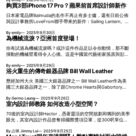
在1964年憑獎學金初次來港，對這個城市留下深刻印象。多
的商業展當中首次看到電動計算機，於是就聯同自己的親兄弟
夠買3部iPhone 17 Pro？蘋果前首席設計師新作
年後贏得「老襯亭」重建項目，促使他於1991年正式在香港設
合作，運用自己對電子學的認識開始開發無需馬達推動的「電
立建築事務所。1997年完成第一項香港建築作品：凌霄閣，這
日本家電品牌Balmuda的名作不再止有多士爐，還有日前公佈
子計算機」。直到1957年，品牌首個採用電晶體製作的電子計
座矗立於太平山頂的建築不僅成為遊客必到之地，甚至一度印
與設計事務所LoveFrom聯手帶來的新作：Sailing Lantern。
算機——14A正式問世。 Casio最早的發明竟然其實是戒指 樫
在$20元紙鈔上，成為香港的視覺符號之一。其後，他先後參
LoveFrom是蘋果前首席設計師Jony Ive離開Apple後於2019
尾製造所最初是從事顯微鏡零件製作，而樫尾的首項自家發明
與英國駐港總領事館、港鐵九龍站、堅尼地城游泳池等超過12
By emily
2025年9月30日
年開設的事務所，先後與Airbnb、Ferrari等品牌合作，有他的
商品，卻並非甚麼電子儀器，而是「Yubiwa Pipe」。那是一
香港建築項目。 不足1小時完成凌霄閣設計？ 山頂凌霄閣原址
為機械流淚？亞洲首度登場！
加持就等同設計的保證。這盞燈具一點也不普通，定價為
隻可以插上香煙的戒指，讓煙民可以一邊食煙一邊工作。設計
為香港建築師鍾華楠設計的爐峰塔，俗稱「老襯亭」。90年代
¥550,000（約$29,000港元），而且全球限定推出1,000盞。
當年竟空前受歡迎，更為樫尾忠雄賺得第一桶金
你有試過為機械流淚嗎？或許這件作品足以令你動情，那不斷
建築因旅遊業蓬勃而重建，舉辦國際比賽邀請各地建築師提交
這個價錢，你大概可買幾部iPhone 17 Pro。 0:00 /0:45 1× 為
揮動的機械臂看得令人心痛。這是中國當代藝術家孫原與彭禹
設計方案，最終由Terry Farrell贏得項目。他取得一張從中環
何是航海燈？ 這一切全因Jony Ive個人所需！從小熱愛航海的
的《難自禁》，作品初於2016年在紐約Guggenheim Museum
眺望山頂的照片後，用塗改液塗掉建築，在不到一小時內便構
他，認為會遇上在極端環境使用航海燈的狀況。出乎意料的
By emily
2025年9月29日
的展覽「Tales of Our Time」中展出，隨後於2019年威尼斯雙
想好初步模樣。他認為原塔樓的造型在遠觀時不夠醒目，需要
是，他在坊間找不到一盞適合放在沙灘上或能在鹽霧及海水環
浴火重生的傳奇銀器品牌 Bill Wall Leather
年展再度展出，成為當年最受矚目的大型裝置作品之一。最近
一個清晰可辨的造型。 凌霄閣能否成為香港地標？ Terry
境中使用的燈具，這位以創意解決問題的設計師便決定親自落
移師至大館，為初次於亞洲登場。這件作品不僅在國際藝術界
Farrell試過蛋形、方形、矩形等各種形態，最終選定如
歷經加州大火 美國三大銀器品牌之一 Bill Wall Leather作為美
手設計。設計驟眼看來難免令人聯想起Fresnel lamp，但無論
引起巨大迴響，近年更在社交媒體平台意外成為熱話，觸動全
國三大銀器品牌之一﹐除了跟Chrome Hearts與Gabortory齊
用料還是線條也刻意避免加添懷舊元素。精密加工的不鏽鋼框
球數百萬人的心靈。 保持在線：雲中遊蕩 日期：即日起至
名，更備受BEAMS大力推崇。品牌於今年初遭逢南加州大
架內嵌鏡面拋光的玻璃模組，內藏LED光源。
2026年1月4日 時間：星期二至日 11am-7pm 地點：大館賽馬
By Germo Leung
2025年9月26日
火，無論是銀器還是工場整體均遭受重創；然而在Bill Wall本
會藝方 永恆任務：西西弗斯般清理「血跡」 如籠子般的玻璃
室內設計師教路 如何改造小型空間？
人領導下，品牌仍以驚人毅力浴火重生，重新投入製作風格只
屋內，一隻前端裝有鏟子的工業機械臂置於中央。深紅色的液
此一家的銀飾。 品牌誕生源於一場車禍 Bill Wall Leather的誕
70後的室內設計師Hector，憑著靈活的空間規劃和獨到的美學
體不斷向四周擴散，這隻機械臀每當感測到液體流出邊界時便
生其實源於一場車禍。自小迷上機車的Bill於20歲時因車禍弄
眼光，其室內設計作品曾奪得國際獎項亞軍，從300呎單位到
會不停揮動鏟回原位；殘酷的是它永遠無法清理乾淨，地面留
破了心愛的皮褸，嘗試自己修補後卻發現對皮藝充滿熱情，繼
更大空間都能駕馭自如。他認為小單位設計充滿趣味，需要更
下斑駁的痕迹。整個過程如西西弗斯不斷地推石頭，是無窮無
而潛心鑽研，並於1985年在美國加州馬里布市正式成立品
By 占咪 Jimmy Lui
2025年9月25日
精準地拿捏比例與動線。平日他在工作室拍攝影片，周末於
盡的循環。藝術家為機械臀預設了32種動作，這些動作使機械
牌，主打加入骷髏頭元素的皮製品。 受匈牙利銀器大師賞識