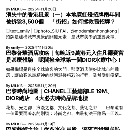
品中，崩壞殘缺或是壯麗優雅，均是香港無可取代的美麗景
藝術寶藏才得以重見天日，當中包
影響的日本現代音樂流派。九十年代至千禧年初更是J-POP的
緻。 回憶中的香港風物誌 開版頁為《回憶見》的第一幅畫
By MiLK B
2025年11月20日
黃金時代，當中以1994年起由傳奇音樂製作人小室哲哉一手
作，女生那把長髮套放了香港車來車往的街道風景，配以《傾
消失中的香港風景（一）本地霓虹燈招牌兩年間
栽培的一眾「小室家族」歌手，包括安室奈美惠、華原朋美、
城》的歌詞說起網絡創作歌手李蜜兒的故事。早陣子在香港藝
被拆除3,500個 「街招」如何拯救舊招牌？
GLOBE、TRF等最具代表性！ 其後J-POP更發展出更多的分
術中心看過原畫，墨水與空白之間擠擁著澎湃的情感，很是震
支，視覺系、搖滾系的J-ROCK如LUNA SEA、GLAY，突如其
撼。Pen So坦承單純繪畫香港景物早已滿足不到他，由此推進
◎text_emily | ◎photo_SIU FAI、@modernismhongkong |
來的一股沖繩跳舞組合SPEED、MAX、DA PUMP等的出現，
一步，希望用景來說故事，因此有了《香港災難》及跟余兒合
招牌是建構城市風景的關鍵元素，是城市美學的重要象徵。曾
到九十年代末的HIP HOP、R&B風潮，造就宇多田光、濱崎
作的《九龍城寨》。 隨之為了能夠擔得起「
幾何時香港街道掛滿了大大小小的手寫書法招牌與霓虹燈招
步、MISIA、倉木麻衣等更多歌姬加入樂壇，讓平成歌姬陣容
By emily
2025年11月20日
牌，為城市景觀注入靈魂，可惜近幾年不少吊掛於半空中的招
愈來愈強。 同期像J家旗下的男團、女團MORNING娘等亦開
巴黎奢華酒店攻略｜每晚近9萬港元入住凡爾賽宮
牌因建築物條例而無奈被拆。由馮達煒（Ken）及麥憬淮
始打造既具顏值兼備跳唱實力的男、女偶像組合，這十年間百
是甚麼體驗 呢間擁全球第一間DIOR水療中心！
（Kevin）兩位建築師創立的「街招」，便以自己的方式著意
花齊放的歌手、樂隊與偶像把J-POP推至最巔峰的階段，熱潮
保留快要一點一點失去的香港美學。 從建築師到成立「街
更延伸到全亞洲，我們才能有機會讓J-POP歌曲陪伴成長。在
如果機場是迎接全球旅客的大門，那麼酒店便好比城市的睡
招」：Ken與Kevin的保育之路 在2022年11月尖沙咀天星碼頭
重溫以下二十個不同界別的J-
房，讓旅客以最精神的狀態迎接精彩的行程。雖然受到疫情影
的一間地舖內，放滿了模樣各異的招牌。九龍城公和荳品廠、
響旅客量驟降，但近年巴黎境內仍有不少新酒店落成開張，無
和昌大押、海安㗎啡室、沙龍洋服、文華冰廳、廣同安藥
By MiLK B
2025年11月20日
論是追求城市景觀、一嚐米芝蓮美食、融入大自然，甚至享受
行……如此近距離細看實在震撼。這是Ken及Kevin所創立的
巴黎時尚地圖｜CHANEL工藝總部LE 19M、
宮廷式服務，都能在這個城市得到滿足。 ◎text_RAY.P |
「街招」努力保留被拆卸的舊招牌，更為它們存檔—招牌物
DIOR總店 4大必去時尚品牌地標
◎design_LeX CHEVAL BLANC PARIS：擁全球首間DIOR水療
料、出現年份、清拆原因等等，將香港街頭美學有系統地整理
中心 伴隨莎瑪麗丹百貨公司開幕的，還有巴黎最新住宿熱點
歸納、好好保存下來。 份屬中文大學建築系的同學，兩人在
花都、光之都、浪漫之都、文化之都、藝術之都⋯⋯巴黎還有
CHEVAL BLANC PARIS。酒店坐落於塞納河畔，能將羅浮
畢業後碰巧在同一公司工作，沒料到這段緣份竟一直延續下
一個重要而著名的別號：時尚之都。由最初法王路易十四以華
宮、艾菲爾鐵塔、聖母院等地標的日夜美景盡收眼簾。法國建
去。這個轉捩點要回溯至2015年，「記得我們有天一起吃午
麗服飾彰顯君主形象、民間陸續發展各式各樣的精湛工藝、吸
築師EDOUAD FRANCOIS聯同美國建築師PETER MARINO希
餐，偶遇到一家押舖正在清拆招牌，那隻字很美，因而問工人
By MiLK B
2025年11月19日
引充滿天份的設計師前來追夢，到今天匯聚全球最頂尖的服裝
望以法式住宅風格營造隱密性高的住宿體驗，因此盡量減少房
巴黎藝術之旅｜從粟米交易所、沒落百貨變必訪
能否讓我們保存