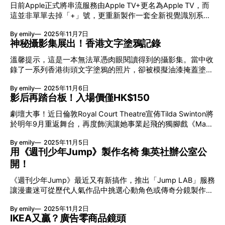
到Red Wing定居。之前，這裡是由一位名叫RED WING的印弟
鹽》由笑到喊的片段，不過背後所探究的議題並不一樣。 史
日前Apple正式將串流服務由Apple TV+更名為Apple TV，而
安酋長統治。Charles H. Beckman在17歲時便由德國移民來到
上最偉大足球電影？ 這並非Philippe Parreno首次肖像實驗，
這並非單單去掉「+」號，更重新製作一套全新視覺識別系
美國Red Wing市，找到了一份在皮革廠的工作，開啟了他對
2006年與D
統，當中包括片頭的5秒鐘動畫。最令人驚訝的這並非數碼特
造鞋的興趣。 1905年，Beckman與14位志同道合的投資者創
By emily
2025年11月7日
效的技術，而是以最原始的拍攝手法：以實體玻璃字母及攝影
立Red Wing Shoe Company，及後在1914年交SWEASY家族
神秘攝影集展出！香港文字塗鴉記錄
機拍攝出來；再找來Billie Eilish哥哥製作品牌聲效，務求與
所擁有，慢慢發展不同鞋款，為工作而穿著，如型號101是專
Netflix那段開場同樣入心。 0:00 /0:32 1× Apple拒絕走捷徑！
溫馨提示，這是一本無法單憑肉眼閱讀得到的攝影集。當中收
為郵差而設。 50年代奠定經典橡膠底 RED WING SHOES於
實拍美學 揭頁式的彩虹漸變色調，其實只是一塊透明玻璃標
錄了一系列香港街頭文字塗鴉的照片，卻被模擬油漆掩蓋塗鴉
50年代初推出狩獵靴系列#877 「Irish Setter」，特點是平底
誌轉移變化的效果。這次製作完全捨棄電腦特效，反而運用巨
的效果遮掩了文字部份，留下的只有一片孤寂的城市風景。這
橡膠製鞋底，墊底緩衝功能極高。這有助獵人行走時減低聲
形玻璃切割而成的Apple TV標誌、實體燈光和移動攝影機在攝
By emily
2025年11月6日
是本地藝術家林妙玲自2023年開始持續創作至今的作品《碎
音、在泥沼地帶行走時減低入泥，令狩獵更成功，當其時只有
影棚內由英國製作公司Optical Arts逐格拍攝。 Apple在AI主導
影后再踏台板！入場價僅HK$150
碎念》，將於香港微波國際新媒體藝術節（Microwave）中
RED WING SHOES把這種鞋底用於男裝鞋
的年代仍選擇以最傳統的方式呈現品牌核心價值，展現出他們
「閱讀」得到 Microwave International New Media Arts
劇壇大事！近日倫敦Royal Court Theatre宣佈Tilda Swinton將
對創意與工藝美學的堅持。 0:00 /0:12 1× Apple背後的秘密武
Festival 日期：11月7至16日 時間：12:00-20:00 地點：香港
於明年9月重返舞台，再度飾演讓她事業起飛的獨腳戲《Man
器？ 這次企劃由Apple與長期合作的創意廣告團隊TB
大會堂展覽廳 城市考古！「閱讀」隱藏絮語 這種處理方式模
to Man》。這將會是這位奧斯卡影后睽違30多年後的首次舞
仿了現實中政府以油漆遮蓋塗鴉的行為，此舉有意無意令被遮
By emily
2025年11月5日
台演出，今番與她80年代年的演出應該會很不一樣。票價定為
掩的痕跡更加顯眼。藝術家於照片上採用了特殊墨水作為「油
用《週刊少年Jump》製作名椅 集英社辦公室公
15至74.50英鎊，不到$1,000港元便可親眼見證這個重拾初心
漆」，觀眾需透過光學裝置才能閱讀得到背後隱藏的訊息。這
開！
的難得時刻，相當值得。 0:00 /1:11 1× Tilda Swinton再度偽
個閱讀過程滿有儀式感，如「通靈」一般讓觀眾成為城市記憶
裝！ 怎樣的劇本令影后願意在30多年後重演？德國劇作家
的考古學家。 一代人的集體記憶 曾經短暫存在於街頭巷尾的
《週刊少年Jump》最近又有新搞作，推出「Jump LAB」服務
Manfred Karge於1982年編寫的劇作，以真實事件為藍本。二
塗鴉，在這本攝影集裡獲得重生的機會。個人告白、內心掙
讓漫畫迷可從歷代人氣作品中挑選心動角色或傳奇分鏡製作專
戰期間，一位東德女子Ella Gericke在丈夫Max去世後，為了保
扎、安慰與支持等字句如同城市的自言自語，勾勒出香港人細
屬周邊。出版《週刊少年Jump》的集英社企劃一波接一波，
住丈夫薪水不錯的起重機操作員工作而決定偽裝成他，穿上丈
By emily
2025年11月2日
微而私密的情感地景。作品來得直接，很純粹地探問藝術如何
又接連推出《鬼滅之刃》、《咒術迴戰》等大作，背後的大腦
夫的褲子以男性身份生活與工作。這個決定原本只是為了生
IKEA又贏？廣告零商品鏡頭
保存即將消失的城市記憶、成為抵抗遺忘的力量？
究竟是怎樣育成？早前公開的全銀色辦公室大概就是答案，是
存，卻演變成一場橫跨50年歷經戰爭以至戰後重建的身份挑