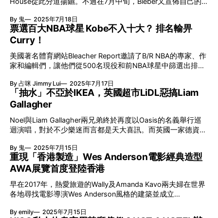
大丸松坂屋新包裝：用5層紙構成百種模樣 札幌、東京、上
House從此分道揚鑣。不過在7月中旬，Bieber又宣佈自己的
SAKAKURA BASE 坂倉準三師從Le Corbusier：為人而設的建
野、心齋橋、京都、博多等15間店，大丸松坂屋這間百貨沒有
新品牌－Skylrk正式面世。今次不但有友人Neima Khaila出心
築 究竟舊上野市政廳這幢建築有甚麼來頭？坂倉準三於1931
By 鬼
2025年7月18日
一間獲稱為旗艦店。要展現出如一又有差異，三澤遥帶來了一
出力；更邀請了擅長3D打印設計的Finn Rush-Taylor加盟創作
至1936年間師從現代建築之父Le Corbusier，這段學徒時期對
票選百大NBA球星 Kobe不入十大？ 排名輸畀
個持續變化的視覺識別符號「百樣圖」。單單用5張紙，透過
團隊，以另一種未來感設計於潮流界重新出發。 Skylrk－籌備
他的建築理念產生深遠的影響，讓坂倉準三深入理解並實踐
Curry！
重疊紙張以及大丸的圓形和松坂屋的方形創造
兩年的未來設計？ 據說早於2022年，IG上已經注册了
Modulor概念。他在巴黎萬國博覽會帶來的處女作——日本
「Skylrk」的帳號。2023年，Justin Bieber被拍到穿上一對不
館，隨即獲得國際注目。上野市（現為伊賀市）市長對坂倉準
美國著名體育網站Bleacher Report邀請了B/R NBA的專家、作
知名的球鞋，亦有傳言那是新品牌的試作品。直到今年4月，
三的羽島市廳舍印象深刻，因此在1959年委託坂倉準三參與
家和編輯們，讓他們從500名現役和前NBA球星中篩選出排名
Justin Bieber於個人IG陸續披露關於Skylrk的細節。有別於昔
上野市的都市規劃。就這樣，帶來了這座為生者而存在的市政
前100的球員。大家對於哪些球星應該排名更高？哪些是滄海
日Drew House那「粉絲」向定位，Skylrk更著眼於街頭、未
廳。 為何名為「泊船」？ 泊船意為「停泊的船隻」，名字的
By 占咪 Jimmy Lui
2025年7月17日
遺珠呢？ 無可置疑「籃球之神」排名第一 美國著名體育網站
來感風格。而即將上架的除糖果色調優閒服，當然還有
「抽水」不亞於IKEA，英國超市LiDL惡搞Liam
靈感源於伊
Bleacher Report票選百大NBA球星，Michael Jordan成為最佳
「Bieber著用」的拖鞋以及太陽眼鏡設計。 3D設計職人助陣
Gallagher
球星第一位，相信沒有太多人質疑。在其15年的職業生涯中，
作為個人第二個服裝品牌，Justin Bieber今次找來了友人兼街
他率領公牛隊6次打入NBA總決賽，奪得6次總冠軍，完成了兩
頭品牌Pink Dolphin聯合創辦人Neima Khaila作為生意合作夥
Noel與Liam Gallagher兩兄弟終於再度以Oasis的名義舉行巡
次三連冠，達到百份之百的奪冠率，打造了「公牛王朝」。他
伴，並一同參與品牌的設計工作。至於Skylrk的L
迴演唱，對於不少樂迷而言都是天大喜訊。而英國一家德資的
的個人榮譽還包括6屆NBA總決賽最有價值球員、5屆NBA最有
折扣超市－LiDL近日亦乘著Oasis的勢頭，特意推出了一款爬
價值球員、3屆NBA明星賽最有價值球員、10屆NBA得分王、
By 鬼
2025年7月15日
山外套。設計以Liam去年穿過的Berghaus Trango Jacket為靈
3屆偷波王，10次入選NBA最佳陣容、14次入選NBA全明星
重現「香港製造」Wes Anderson電影經典造型
感，再配合一系列「抽水」宣傳攻勢，賺錢之餘都是賺流量。
賽，以及1988年NBA年度最佳防守球員。如此成就，絕對是
AWA展覽首度登陸香港
LiDL二次創作Stone Island廣告 Noel與Liam Gallagher兩大仇
「前無古人，後無來者」。 LBJ排第二？Kobe竟不入十大？
家／兄弟今年終於再次以Oasis的姿態巡迴演出，相信是今年
現年40歲的LeBron James在NBA已渡過了22年職業生涯，今
早在2017年，熱愛旅遊的Wally及Amanda Kavo兩夫婦在世界
樂壇其中一件哄動大事。而來自德國的連鎖折扣超市－LiDL的
年他成為史上首位在常規賽與季後賽合計得分突破50,000分
各地尋找電影導演Wes Anderson風格的建築並成立
英國分店，亦藉著今次Re-union，特別於前幾天推出了一款名
的球員，更曾奪得4次總冠軍。然而，他多年來因各種原因受
「Accidentally Wes Anderson（AWA）」平台，引發起大家
為LiDL by LiDL Jacket的大衣。而超市更直接模仿了Stone
到憎恨
By emily
2025年7月15日
留意身邊的唯美風景。他們把這些景致輯錄成書，Wes
Island去年的宣傳技倆，於曼城的Etihad Stadium外（Liam是