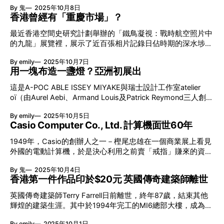
支援，包括但不限於資金贊助、人際網絡、專業指導，以至其
By 鬼
2025年10月8日
人事、新作風，在年輕世代的團結之下，成功把傳統地毯設計
他需要支持的範疇等等，更特別邀請了香港中華基督教青年會
香港曾經有「重慶市場」？
轉型成為藝術、潮流單品，讓職人手藝得以另一種形式繼續傳
（YMCA）作為協辦機構，希望透過其在青年服務領域的專業
承。 miyoshirug.com 簇絨模仿炸雞皮的德島老舖 今年10月6
經驗，協助與一眾參加者緊密聯繫，助大家逐步向實現夢想的
最近香港空間史研究計劃舉辦的「鐵鳥凝視：戰時航空照片中
日，日本FamilyMart推出了一款「睡拖」聯名單品，巧妙地運
目標邁進！ 評審委員陣容強大 是次企劃的評審委員會成員，
的九龍」展覽裡，展示了近百張相片記錄日佔時期的深水埗、
用了簇絨地毯技術製作名物「Famichiki」的炸雞脆皮，而幕
包括香港元気寿司代表、香港中華基督教青年會（YMCA）代
九龍城和油尖旺區地景。這批照片為盟軍和日軍在三萬呎高空
後協助生產的，就是來自德島的三好敷物（MIYOSHI
By emily
2025年10月7日
表、亞運銀牌得主、港隊奧運代表前劍擊運動員張小倫，以及
的偵察機上所捕捉的影像，偵測地貌以為空襲前作好準備。這
RUG），一家銳意改革求存、有超過50多年歷史的手工地毯
用一塊布造一盞燈？亞洲初展出
香港電影金像獎新晉導演獎及最佳原創電影歌曲獎得主、香港
些冰冷的軍事記錄，在80年後的今天成了珍貴的視覺檔案，填
工廠。 0:00 /0:59 1× 拯救德島夕陽工業 德島的三好市昔日是
導演、編劇及填詞人黃綺琳，透過評審們的自身經驗及獨
補香港歷史中的空白。 花50萬港元重現香港歷史？ 兩年多
這是A-POC ABLE ISSEY MIYAKE與瑞士設計工作室atelier
手工地毯業重鎮。不過隨著人口高齡化，不少工廠都因為後繼
前，計劃負責人兼歷史學者鄺智文與一位美國歷史學者交流
oï（由Aurel Aebi、Armand Louis及Patrick Reymond三人創
無人而陸繼關閉。目前當地只剩下三家地毯工廠仍然營運。而
時，得知對方從美國國家檔案館取得冷戰時期的航空照片。由
立）的合作項目「TYPE-XIII Atelier Oï project」，以一塊布和
三好敷物原本都要準備結業，不過跟工廠有業務往來的市川先
此推使他向檔案館查詢是否保存有香港二戰時期的航空照片，
By emily
2025年10月5日
一根金屬線為概念，將三宅一生的布料哲學延伸至照明設計。
生卻毅然接手了這盤生意，並希望借助設計的力量，傳承職人
結果得到正面回應，最後團隊花費約50萬港元複印了約300至
Casio Computer Co., Ltd. 計算機面世60年
今年4月米蘭設計週舉行期間，企劃於ISSEY MIYAKE米蘭旗艦
的技藝。 工廠一半是GenZ
400張香港戰時的照片。當時美軍大多使用Fairchild K-17相機
店首度曝光，成為設計界焦點熱話。最近項目終於來到亞洲，
1949年，Casio的創辦人之一－樫尾忠雄在一個商業展上看見
（Fairchild Camera and Instrument設計）進行高空拍攝，這
於日本21_21 DESIGN SIGHT首次展出，讓大家有機會近距離
外國的電動計算機，於是決心利用之前賣「戒指」賺來的資
批照片於1941年12月25日至1945年8月30日的日佔期間拍
體驗這份獨特的機能美學。 一枚の布から生まれる、新しい
金，與親兄弟合資開發自家的設計。樫尾先生最終以自己對電
攝，為盟軍和日軍在三萬呎高空的偵察機上所捕捉的影像偵測
光のかたち 日期：即日起至11月24日 時間：10:00-19:00 地
By 鬼
2025年10月4日
子學的認識，成功研發出首台電子計算機，並於1965年正式
地貌為空襲前作準備。 重慶大廈前身為重慶市場 照片雖原為
點：21_21 DESIGN SIGHT（東京都港區赤坂 9-7-6） Atelier
香港第一件作品印於$20元 英國傳奇建築師離世
商品化。轉眼今年已是Casio計算器誕生60周年的日子，在此
軍事目的而拍攝，卻確切記錄了當時的城市景觀。有些消失了
Oï project：
我們一同回顧一下品牌昔日玩味的設計，更會發現Casio的計
建築得以重現眼前，如謎一般的圓形商：「重慶市場」（Chu
英國傳奇建築師Terry Farrell日前離世，終年87歲，結束其他
算機從來不只限於計數功能。 1957 - 發明全球首部電晶體電
輝煌的建築生涯。其中於1994年完工的MI6總部大樓，成為
子計算機 1946年，樫尾忠雄於東京創立樫尾製造所（Casio
James Bond電影中的經典場景。他與香港有深厚的連繫，早
Computer Co., Ltd.前身）。隨後於1949年，樫尾先生在銀座
By emily
2025年10月1日