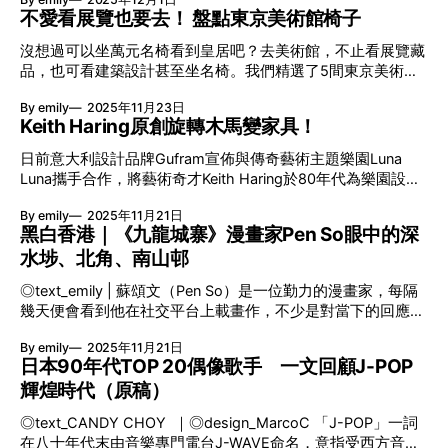
英語三語融合，全面配合香港人多元語言環境和日常使用習
開《鐵甲萬能俠》、《超力電磁俠》、《百獸王》等七至八十
可是藝術家要求糖果需不斷補充以回復原貌，讓作品在消逝與
不愛看展覽也要去！ 盤點東京美術館椅子
慣。對於推動廣東話在數碼時代的保育與傳承，有一定程度的
年代的機械人動畫，是合金玩具以外另一種機械人迷的收藏目
重生之間循環。這既是坦承死亡消逝的事實，卻仍用愛去延續
意義。 港話通：「我識講潮語㖭！」 最直接的實測，就是考
標。「以前曾擁有《超時空要塞》的變形飛機、《鐵人28》、
沒想過可以坐萬元名椅看到皇居吧？去美術館，不止看展覽藏
記憶。 香港展出！延續思念 藝廊David Zwirner將Félix
驗「港話通」對廣東話用語的了解；要測試它的廣東話程度及
《太陽之子》B
品，也可看建築設計甚至坐名椅。我們精選了5間東京美術
González-Torres同年創作的《Untitled (Welcome Back
有多緊貼這個時代，我們以時下年輕人的流行用語作為試驗。
館，介紹一下館內所放的椅子。若未曾去過的話，下次可以找
Heroes)》帶來香港，在中環展廳及大坑區街角同步展出。此
雖則思考時間偏長，但成功提供20多個答案。最重要是它的預
By emily
2025年11月23日
個藉口去看看。 01 / 輕柔感Up！唯美海浪風景 世田谷美術館
作同樣是一堆可自由拿取的糖果，但重量約440磅，背後不單
設性格沒有過度禮貌，第一句就親切地回應：「我識講潮語
Keith Haring原創旋轉木馬變家具！
若將幾張長椅並列而排，就如連綿的波浪般好看。館方稱之為
是對R
㖭！」相對一般AI系統，有來更有人情味的互動體驗。 問港話
鯨魚椅，其曲線椅背跟美術館內的孤線設計夾到絕，構成一種
日前意大利設計品牌Gufram宣佈與傳奇藝術主題樂園Luna
通等同與連登仔對話？ 「港話通」採用香港生成式人工智能
自然流動的美感。每張椅子也是度身訂造，就著空間規範而延
Luna攜手合作，將藝術奇才Keith Haring於80年代為樂園設計
研發中心（HKGAI）開發的AI大語言模型，訓練數據涵蓋連登
伸出多個模樣。與館內柔和的光影和相呼應，撫慰視覺與心
的旋轉木馬座椅化為家具，以當代設計語言重新演繹有玩味的
等大量香港本地論壇、政府公開數據及本地新聞等。透過本土
靈。 02 / 名椅放題！款款經典任坐 國立新美術館 要數東京市
By emily
2025年11月21日
視覺符號。官網雖未見定價，但有外國家品網列寫兩款設計價
資料庫的深度訓練成功縮短溝通的鴻溝，令回應更貼近港人語
內選用最多名椅的美術館，相信非國立新美術館莫屬。館內所
黑白香港｜《九龍城寨》漫畫家Pen So眼中的深
格分別為€2545及€4241，預計入手價約為2萬多港紙。 打破
言文化，同時能提供又快又準的香港專屬資訊。雖然現時不少
用作休息的椅子，張張出師有名。由丹麥設計師Hans J.
水埗、北角、南山邨
高牆！傳奇藝術遊樂場 獲譽為全球首個藝術主題樂園的Luna
AI系統也認識廣東話，但能否真正理解地道用語及文化又是另
Wegner的CH07到Poul Kjærholm的PK80都找得到，你想坐多
Luna，是奧地利藝術家André Heller的夢想構思。1987年於德
一回事。「港話通」的母語就是廣東話，
久就坐多久。簡約的優雅線條，成為空間內一抹低調而奪目的
◎text_emily | 蘇頌文（Pen So）是一位勤力的漫畫家，每隔
國漢堡開幕，匯集了Jean-Michel Basquiat、Keith Haring、
焦點。 03 / 坐萬元名椅看皇居 東京國立近代美術館 位於美術
幾天便會看到他在社交平台上載畫作，不少是對當下的回應，
Roy Lichtenstein、Salvador Dalí等多位炙手可熱的當代藝術
館4樓的眺望室，可俯瞰皇居與護城河的景致，是隱藏的觀景
而當中佔大半也跟香港相關。回首Pen So這些年來的創作，事
家，帶來30多件裝置藝術形態的遊樂設施。整個氣氛如嘉年華
By emily
2025年11月21日
地點。櫻花盛放之時，風景更是一絕。美術館在這裡放了幾排
實上百份之九十九點九也與香港緊扣相連。從早在2015年舉
一樣，完全打破美術館的高牆。 遊樂場重生！Keith Haring旋
日本90年代TOP 20偶像歌手 一文回顧J-POP
Harry Bertoia於50年代設計的網狀結構Side C
行的個展「本土回憶」，到2016年推出的首部個人繪本《香
轉木馬再現 重量級藝術家齊齊力撐，短短三個月內被裝入吸
輝煌時代（原稿）
港災難》、2017年的《九龍城寨場景故事畫集—浪漫大逃
引約30萬名參觀者，成為當年夏天最矚目的文化盛事。然而當
亡》、2019年的《禁靈書》、2021年的《災難之後》及至今
年因經費所限而未能環球巡演，所有展品被裝入貨櫃塵封超過
◎text_CANDY CHOY ｜◎design_MarcoC 「J-POP」一詞
年出版的《回憶見》，無不以香港為設定背景。在Pen So的作
30年。至近年饒舌歌手Drake投資逾億元美金，這批被遺忘的
在八十年代末由音樂專門電台J-WAVE命名，意指受西方音樂