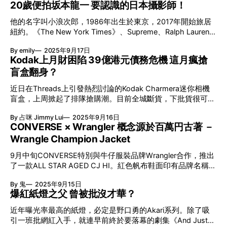
來約1,100冊藝術、設計、建築等200種類型書籍及設計商品，
20歲便拍坂本龍一 要認識的日本攝影師！
任」宣言及預告今年秋冬系列帶來新作之餘，還藏有一個有趣
成為藝術與設計愛好者的全新朝聖地。開幕當天有9位MoMA
的細節。這張合作的官方照Tag了KAWS以外，還Tag了
他的名字叫小浪次郎，1986年出生於東京，2017年開始旅居
高層親身到首爾致賀，究竟丁太暎這個男人有多厲害？由他任
Shaniqwa Jarvis的官方帳號。這並非全新拍攝的照片，影像
紐約。《The New York Times》、Supreme、Ralph Lauren、
CEO的Hyundai Card又與藝術文化有甚麼關係？ 信用卡持有
中也沒有其他人的身影，究竟她是誰？ KAWS的御用攝影師？
Calvin Klein等也找他合作，活躍於國際舞台。 小浪次郎於畢
人可免費參觀MoMA？ MoMA一口答應的最大原因是Hyundai
Shaniqwa Jarvis是一位美國當代攝影師，出生於紐約市。
By emily
2025年9月17日
業前已涉足攝影，2009年曾出版Zine《Dim the light》；自出
Card與MoMA已有長達近20年的合作關係。早在2006年，
Supreme、Jil Sander、Burberry、Nike等均找Shaniqwa
Kodak上月財困陷 39億港元債務危機 這月瘋搶
道以來備受讚賞，2010年獲富士攝影沙龍新人獎。20歲時更
Hyundai Card率先在韓國推出MoMA線上設計商店；2008年
Jarvis合作，她拍過Spike Jonze、Cardi B、Pusha T、Letitia
盲盒翻身？
獲得第一份商業委託工作：到北海道拍攝坂本龍一為期四天的
則贊助MoMA在Hangaram D
Wright等名人，也曾為前總統奧巴馬拍攝《InStyle》封面，更
錄音過程，這成了他至今難忘的回憶。 小浪次郎第一份工
可以稱得上為KAWS的御用攝影師。若你在網上找KAWS的訪
近日在Threads上引發熱烈討論的Kodak Charmera迷你相機
作：拍攝坂本龍一 「當我第一次聽到坂本龍一在那裡演奏
問照，很容易就能找到她的名字。除了早年為KAWS與The
盲盒，上周掀起了排隊搶購潮。目前全城斷貨，下批貨很可能
時，感覺就像一道閃光劃過鋼琴。我想傳達他創作音樂的張
North Face的聯名系列宣傳照執鏡，也為他拍攝個人當代藝術
在9月下旬至10月初到港。究竟Charmera迷你相機盲盒有何魅
力，所以故意拍得模糊。」教授創作歌曲空檔期間獨自走到山
By 占咪 Jimmy Lui
2025年9月16日
項
力？原本陷入財務危機的Kodak能否借此機會一洗頹風呢？ 全
裡去，他坐在地上靜靜聆聽山林的聲音大約一個小時之久，那
CONVERSE × Wrangler 概念源於百萬円古著 －
城斷貨！Kodak迷你相機盲盒 隱藏版炒貴6倍 9月中旬，擁有
刻小浪次郎意識到原來不平凡的人懂得如何磨練自己。小浪次
Wrangle Champion Jacket
逾百年歷史的菲林品牌Kodak推出了Charmera迷你相機盲
郎開始遠距離拍攝，逐步靠近如獵人般取景指下教授的身影。
盒，這一消息在Threads上引起了廣泛討論和惹來全城搶購。
當時他心想若不如此嘗試便無法拍出好作品，寧可後悔也不願
9月中旬CONVERSE特別與牛仔服裝品牌Wrangler合作，推出
迷你相機盲盒的定價為HK$235，共有7款，其中1款為1/48透
退縮。身為攝影師的他，渴望透過鏡頭呈現連被攝者本身也無
了一款ALL STAR AGED CJ HI。紅色帆布鞋面印有品牌名稱的
明機身的隱藏版。目前在Carousell上，有賣家以HK$1,500的
法看見的風景。從那時起，便一直抱著「想拍就拍」的信念去
黃色字樣，看似平平無奇，箇中概念其實是向40年代末、50
價格出售，炒貴逾6倍。 睇得又影得 Kodak Charmera迷你相
拍。 為何小浪次郎20歲便有機會拍教授？ 相信不
By 鬼
2025年9月15日
年代Wrangler製作的「Champion Jacket」的致敬之作。 古著
機不僅可以作為掛飾，還具備拍照和錄影功能。雖然它的解析
爆紅紙燈之父 曾被批沒才華？
界珍稀之一：Champion Jacket Wrangler的Champion Jacket
度只有160萬像素，絕非專業相機，但照片模式有4種相框和7
為誕生於品牌創立初期（1940年代末）的一款紀念性外套。
種濾鏡可選，再者近年流行Y2K的CCD數碼相機風潮尚未退
近年曝光率最高的紙燈，必定是野口勇的Akari系列。除了吸
因為其罕有性，因此「元年」出品一直都被視為是古著「食物
減，而且迷你相機的外型討好、價格親民﹐加上盲盒引發買家
引一班批網紅入手，就連早前終於要落幕的劇集《And Just
鏈上層」的寶物，往往價值不斐。至於二手市場上定價較便宜