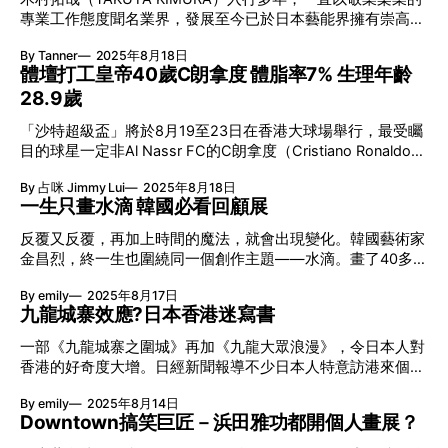
本、台灣上映時，先後打破了多項票房紀錄。日本票房早已突
親是一段獨特而個人的旅程，這讓我徹底改變。」 「我仍在
專業工作態度聞名業界，發展至今已於日本藝能界擁有崇高地
破220億日圓，除了是今年日本最高票房電影，更打入日本史
學習，但我認為擁有孩子是人生中最美好的事。」
位可謂理所當然；然而「木村大神」在時尚圈的影響力，坦言
上最高票房電影第六位。在台灣僅用了2日就破了1.1億台幣紀
By Tanner
2025年8月18日
更大於其演藝事業，全因打從九十年代開始，由木村拓哉所引
錄，超誇張。 電影在港上映亦造成哄動，首日開畫就以超過
體壇打工皇帝40歲C朗拿度 體脂率7% 生理年齡
發起的穿搭熱潮實情從未有一刻停頓過；尤其不僅日本地區，
700萬票房成績，成為2025年最高開畫電影，同時亦打破了由
28.9歲
相信不少港台兩地的資深時裝愛好者亦曾感受過「木村著用」
《多啦A夢Stand by Me》於10年前創下，逾500萬票房日本電
的威力，亦經歷過爭相入手一眾潮物的美好年華；但當中除了
影最高開畫紀錄。 三部曲結局篇 創日漫壯舉 《鬼滅之刃》動
「沙特超級盃」將於8月19至23日在香港大球場舉行，最受矚
衫褲鞋襪，甚至有部份追隨者就連髮型亦要跟足，盡見「木村
畫版的操作，本身就是一個打破常規的做法。由日本動畫製作
目的球星一定非Al Nassr FC的C朗拿度（Cristiano Ronaldo）
效應」的強大影響力。 ◎text_坦拿︱◎design_LeX 木村長髮
公司Ufotable主理的動畫版《鬼滅之刃》，於2019年推出首季
莫屬。近月他剛續約，成為體壇的打工皇帝。C朗日常的自律
造型超經典 被剪一刻收視率急升至35% 木村拓哉之所以能夠
《竈門炭治郎 立志篇》劇集版之後，
By 占咪 Jimmy Lui
2025年8月18日
性的確令人佩服，長期維持7%的體脂率，每星期健身5次，每
臣服亞洲各地時裝愛好者，除了全賴自身穿搭品味，坦言還需
一生只畫水滴 韓國必看回顧展
次3至4小時，並配合一天6餐的飲食習慣和8小時的睡眠，這
依賴由其所主演的日劇，藉此將一眾「私服」造型曝光於觀眾
樣的堅持確實非一般人所能做到。 C朗相比實際年齡年輕逾11
眼前；然而被冠以「日本收視保證」的木村拓哉，入行至今逾
反覆又反覆，再加上時間的魔法，就會出現變化。韓國藝術家
歲 今年C朗拿度接受生產健身追蹤器和健康監測設備的科技公
三十年來，由其主演而擁有高收視率的電視劇作品則可謂多不
金昌烈，終一生也圍繞同一個創作主題——水滴。畫了40多
司Whoop檢測，透過心率和心率變化等數據，從而得出生理
勝數。 就以髮型為例，木村拓哉年輕時實情曾以一頭清爽短
年，一點一點撫平了他生命中的創傷。金昌烈除了有「水滴畫
年齡只有28.9歲。相比實際年齡年輕超過11歲。儘管C朗現年
By emily
2025年8月17日
髮示人；直到九十年代中期，木村拓哉開始嘗試中長髮造型，
家」的美譽，亦如李禹煥一樣是單色畫運動的第一代重要成
40歲，但依然保持著驚人的體態和運動能力。其體脂率僅有
九龍城寨效應?日本香港迷寫書
尤其於1997年播映的經典日劇《戀愛世紀》中，他的髮型則成
員。在韓國藝術史上的影響力媲美白南準，今年韓國國立美術
7%，這主要歸功於日常嚴格的飲食控制與高強度的訓練。 日
當年不少年青群眾爭相模仿的潮流指標。
館的年度壓軸展覽便為金昌烈舉行回顧展。 李禹煥眼中的金
一部《九龍城寨之圍城》再加《九龍大眾浪漫》，令日本人對
薪逾5百萬港幣 C朗於今年6月與沙特阿拉伯甲組聯賽球隊Al
昌烈 金昌烈於1971年畫下第一幅水滴畫後，自此一直畫這個
香港的好奇度大增。日經新聞報導不少日本人特意訪港來個
Nassr FC續簽了為期兩年的合約，將持續效力至2027年，並
題材。兒子金奧顔看在眼裡不明白：「為甚麼他選擇過著奴隸
「聖地巡禮」，就連日本雜誌《Popeye》早前也特地來港為
成為現役全球收入最高的運動員。據報導，C朗的新合約年薪
般的生活，畫下成千上萬滴水珠？」40多歲時金奧顔拿起了攝
By emily
2025年8月14日
亞洲一人旅遊的專題取材。有位日本大叔南口俊樹更把自己出
約為2.45億美元（約19億港元），每周收入約467萬美元，日
錄機尋找答案，拍下了近80分鐘的紀錄片，記錄他父親兼藝術
Downtown搞笑巨匠－浜田雅功都開個人畫展？
遊香港的經歷編集成書，上月蜂鳥出版更為此作推出繁體中文
薪則達到約520萬港元，創下了體壇薪酬的新紀錄。 職業生涯
家金昌烈的一生。終究，他明白作品的意義在於抹去所有記
版。以局外人的眼光回看的香港，會更精彩嗎？ 日本香港迷