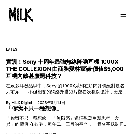
LATEST
實測！Sony 十周年最強無線降噪耳機 1000X
THE COLLEXION 由商務變林家謙 價值$5,000
耳機內藏甚麼黑科技？
在眾多耳機品牌中，Sony 的1000X系列在坊間評價絕對是名
列前茅——不但相關的網絡穿搭短片觀看次數以億計，更屢獲
英國影音網年度最佳、連續數年奪得日本電子器材奧斯卡
By MiLK Digital
2026年6月14日
VGP 金獎，也是 Amazon 折扣日的大熱推介。
「你我不只一種想像」
「你我不只一種想像」 「無限亮」邀請觀眾重新思考「差
異」的價值 在香港，每年二、三月的春季，一個名字低調但
有力地發光—「無限亮」(No Limits) 。「無限亮」由香港藝術