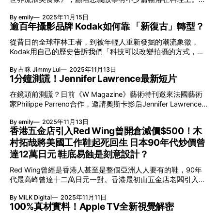
and there is nothing more damning to go down to posterity
畫製作公司MAPPA更於每集上架後同步分享幕後製作花絮，
than a silly, foolish smile caught and fixed forever. - Mark
By emily
2025年11月15日
透露所有異世界烹煮的美食也是根據真實製作料理的影片繪畫
Twain 階級美學！
逾百年攝影品牌 Kodak如何靠 「新復古」轉型？
出來。有日本網友指他家裡的小孩本來對食物毫無興趣，但看
完後竟說出「好想吃這個」而開始吃肉，因而連番感謝團隊的
從昔日的全球菲林王者，到被年輕人重新發掘的潮流象徵，
認真製作。 0:00 /0:52 1× 料理生命力Up！ 在日本影視製作
Kodak用自己的歷史告訴我們「科技可以改變拍攝的方式，但
體系裡，有一個專門負責食物場景視覺的職位，確保在鏡頭前
無法取代影像背後那份情感。」 韓國Newtro潮流文化 衍生
的料理從食材處理、烹調過程到最終擺盤都符合真實邏輯，同
By 占咪 Jimmy Lui
2025年11月13日
Kodak服飾副線 2018年，韓國出現了一個新詞語「Newtro」
時展露出視覺美感。MAPPA為這齣動漫委託專門拍攝料理的
1分鐘測謊！Jennifer Lawrence最新短片
（新復古），由「New」與「Retro」結合而成，透過將70至
バックス作料理監修，製作動畫前先在現實中拍攝並記錄料理
90年代的懷舊元素重新包裝，以新世代的語言再度發光。順應
在鏡頭前測謊？日前《W Magazine》藝術特刊邀來法國藝術
細節，作為動畫製作的參考資料，力求畫面生動逼真。 0:00
這股風潮，Kodak在2020年授權韓國公司Hilight Brands推出
家Philippe Parreno合作，邀請奧斯卡影后Jennifer Lawrence
/1:01 1× 東京最大！專門拍攝料理 バックス有多專業？公司設
服飾副線「Kodak Apparel」，主打復古美學。品牌推出短短5
拍攝一條名為《100 Questions/50 Lies》的短片。他以自己正
立於東京約1,000平方米的3層建築，擁有8間攝影棚。每間攝
年，已在韓國開設超過120間專賣店，2023年度營收約7,000
By emily
2025年11月13日
與英國小說家Adam Thirlwell聯手創作的電影劇本為基礎，改
影棚均配備商務
萬美元，成功令Kodak形象重新年輕化。
香港五金店引入Red Wing曾開倉減價$500！木
編為今番的演出文本。他對Jennifer Lawrence唯一的要求是：
https://hilightbrands-kodak.co.kr Kodak與H&M親民聯名 除
村拓哉將美國工作鞋起死回生 日本90年代炒價曾
必須有一半時間說謊，藉此捕捉真實展現自我的瞬間與難以分
了副線Kodak Apparel外，這一季Kodak主線亦與瑞典服飾品
辨是否在演戲的模糊時刻。 Jennifer Lawrence肖像實驗：謊
達12萬日元 鞋底易蝕是刻意設計？
牌H&M攜手推出聯名系列。是次合作把攝影的藝術與潮流設計
言的真相 影后Jennifer Lawrence今年憑《Die My Love》而在
基因完美融合，寬鬆的剪裁結合輕盈功能面料，呈現出一種剛
Red Wing曾經是香港人甚至是整個亞洲人人要有的鞋，90年
康城影展獲得約9分鐘掌聲，其演技毋庸置疑。這不僅是一次
柔並濟的日常風格。更令人驚喜的是，整個系列保持一貫的親
代最高峰曾達十二萬日元一對。香港最初由五金店老闆引入，
明星拍攝，更是一場關於身份的哲學探索。藝術家最後前輯了
民售價，只是Kodak Apparel四份之一的價
但曾經試過要減價至幾百元賣出，但木村拓哉效應下，在Red
一段無對白的片段，以1分鐘傳達她內心的平靜、喜悅甚或恐
By MiLK Digital
2025年11月11日
Wing開倉當日大排長龍。由工作鞋變成潮流名物，是如何做
懼。身份，是永無止境重複上演的表演。這件作品的極簡場景
100%真材實料！Apple TV全新視覺解密
得到？ 為城鎮而設的工作鞋 十九世紀，歐洲人開始陸續移民
與女明星設定，大概會令人想起當年阿嬌於蔣志的《0.7%的