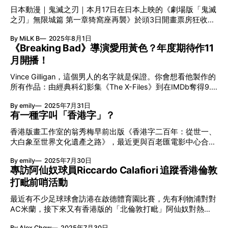
啡色塑膠拖鞋，拖鞋或許是其靈感來源的秘密武器之一。在
樣世界。 美國導演亞里艾斯特繼《寶驚魂》後再次夥拍影帝
日本動漫｜鬼滅之刃｜本月17日在日本上映的《劇場版「鬼滅
MNNK Bro.（村上隆與饒舌歌手JP THE WAVY二人組合）的
華堅馮力士的《愛丁頓》，加入型男佩德羅帕斯卡與金像影后
之刃」無限城篇 第一章猗窩座再襲》於頭3日開畫票房狂收
新曲〈ローズ·セラヴィ さりながら、死ぬのはいつも他人
愛瑪史東，以極致黑色諷刺當代美國社會的瘋狂，殺入康城主
55.2億日圓（約2.93億港元），更打破日本史上最高開畫電影
なり MNNK MADE〉MV中，二人更以村上隆的招牌造型現
競賽，將於電影節隆重首映。 2025 Summer
By MiLK B
2025年8月1日
票房、最高首日票房及最高單日票房3項紀錄。而官方宣布香
身，那雙塑膠拖鞋成為時尚亮點。近年村上隆觀察到拖鞋在潮
《Breaking Bad》導演愛用黃色？年度期待作11
港將於2025年8月14日香港上映，仲有近半個月相信大家等到
流界興起後，更決定將這份日常的舒適昇華為藝術表達，創立
月開播！
「頸都長」！ 《鬼滅之刃》必定是日本動漫當紅炸子雞，相
自家拖鞋品牌Ohana Hatake。品牌名字意指「花田」，直接
關的周邊產品隨街可見，日系動漫熱潮彷彿從未冷卻過。不過
呼應村上隆標誌的小花。 村上隆加持！限量新色搶先登場 村
Vince Gilligan，這個男人的名字就是保證。你會想看他製作的
講起日本動漫工業最興盛的黃金時期必定是九十年代，部份作
上隆相當重視這個項目並與鞋履品牌Violet St合作開發鞋款，
所有作品：由經典科幻影集《The X-Files》到在IMDb奪得9.5
品的劇情內容及設定震撼不少讀者，更影響不少新時代的漫畫
推出Surippa Ohana 及Ohana Full
分的神作《Breaking Bad》，至衍生作《Better Call Saul》，
家，以下整理40套經典動漫，哪一套動漫令你最有回憶呢，同
By emily
2025年7月31日
全部叫好叫座。日前Vince Gilligan宣佈在Apple TV+帶來最新
時止一止癮！ 日本動漫黃金90年代必睇經典｜冒險戰鬥系列
有一種字叫「香港字」？
原創影集《Pluribus》，更與Gordon Smith、Alison Tatlock、
即睇更多內容：日本動漫黃金90年代6部冒險戰鬥番 《龍
Diane Mercer等老拍檔聯手執行製作。新作預定於11月7日正
珠》超級薩亞人一幕震撼當年觀眾 龍珠 （ドラゴンボール）
香港版畫工作室的翁秀梅早前出版《香港字二百年：從世一、
式開播，未開播經已確認續訂第二季，第二條預告片更留下一
九十年代的《龍珠》，推出的動漫橫跨娜美星（菲利）篇、人
大白象至世界文化遺產之路》，最近更與百老匯電影中心合作
個現實可接通的電話號碼。背後這位靈魂人物Vince Gilligan究
造人間篇及魔人布歐篇三個時期。這段期間亦正值《龍珠》的
放映兩場活版印刷紀錄片《Pressing On: The Letterpress
竟有多厲害？ Vince Gilligan有多愛黃色？ 新作《Pluribus》預
By emily
2025年7月30日
故事發展最為白熱化的階段，相信很多人都會認同這一點的。
Film》，藉此道來「香港字」的故事。相信不少人因早年香港
告海報及宣傳車均用上鮮黃色，令人想起《Breaking Bad》主
專訪阿仙奴球員Riccardo Calafiori 追蹤香港倫敦
娜美星篇，最後超級薩亞人的出現不但徹底顛覆了許多讀者的
文化博物館舉辦的「字裡圖間——香港印藝傳奇」展覽而認知
角那身黃色的防護衣。那不僅是單純的防護，更象徵主角在道
打毗前哨活動
想像，更成為後來故事一個非常重要的設定
「香港字」，本地作家董啟章亦一樣。他在展覽中見識「香港
德上逐漸被污染和侵蝕的過程。Vince Gilligan以精準的視覺語
字」真身後甚為撼動，繼而寫下《香港字：遲到一百五十年的
言，為觀眾提供深入理解角色心理與故事氛圍的線索。在炸雞
最近有不少足球球會訪港在啟德體育園比賽，先有利物浦對對
情書》記錄「香港字」故事的小說。究竟甚麼是「香港字」？
連鎖店上班時的Gustavo Fring以一身黃色上衣登場，隱藏其
AC米蘭，接下來又有香港版的「北倫敦打毗」阿仙奴對熱
「香港字」為傳教而出現？ 19世紀清廷嚴禁洋人在中國傳
大毒枭的身份。
刺，令不少球迷進入足球狂熱。在比賽之前，一班阿仙奴球員
教，輕則監禁驅逐重則處死。Robert Morrison獲英國倫敦傳
By Alex Chow
2025年7月30日