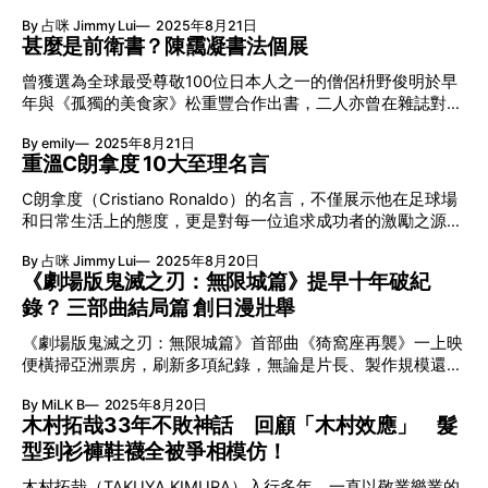
衣縮食，慢慢購入收藏。在收藏過程中，Frank遇上不少前
家翩娜·包殊的紀錄片合併播放。 絕對珍貴·即場彈奏《
式復古文化，並成為Amekaji領域的佼佼者。 日本潮流雜誌御
By 占咪 Jimmy Lui
2025年8月21日
輩，更認識了球衣店的朋友，且給予不少寶貴的收藏意見。藉
用 殿堂級插畫師岡本博 在成立個人服飾品牌前，岡本博是一
甚麼是前衛書？陳靄凝書法個展
著C朗的訪港，Frank在近日於網路上公開了他的C朗球衣收
位美式風格的插畫家師，以精細和寫實的作品聞名。在70、
藏，希望能將這份熱愛傳遞給C朗，讓C朗看到香港球迷對他
曾獲選為全球最受尊敬100位日本人之一的僧侶枡野俊明於早
80年代，他長期為日本潮流雜誌《POPEYE》繪製封面和內
的支持與喜愛。 C朗狂迷17年收藏球衣之旅 現年39歲的香港
年與《孤獨的美食家》松重豐合作出書，二人亦曾在雜誌對談
頁。隨著後來個人品牌的成立，他便沿用這風格創作A-2空軍
球迷Frank於2008年開始收藏球衣，第一件是C朗拿度在曼聯
中提到減法是開悟之法，松重豐更獲贈予「無心」二字。「這
皮革外套的背面圖案，成為其招牌作品。他的手繪功力絕對達
的歐聯決賽版本。作為一名球迷，Frank對曼聯的熱愛源自於
By emily
2025年8月21日
是一種心靈自由、不受任何事物牽絆的狀態，我稱之為『心的
到大師級的水準。 創立Amekaji風格的服飾品牌 Amekaji（ア
碧咸，而隨著C朗的出現，Frank對曼聯的熱情更加高漲。
重溫C朗拿度 10大至理名言
新陳代謝』。」本地書法家陳靄凝讀過枡野俊明的《小小的覺
メカジ）是指美式休閒風格（American Casual），即日本人
Frank對C朗的崇拜始於中學時期。2003年，C朗轉會至曼
悟》後深有感悟，今年7月有機會跟本尊會面，閒談時也獲贈
經過消化後重新包裝的美國經典時裝，具有偏
C朗拿度（Cristiano Ronaldo）的名言，不僅展示他在足球場
聯，並在首場比賽中出場，其技術和風采令Frank著迷。C朗
「無心」二字。無心，成了她最近個展的靈魂。 追求平衡的
和日常生活上的態度，更是對每一位追求成功者的激勵之源。
身穿曼聯傳奇的7號球衣，讓Frank對他的崇拜更是與日俱增。
12種寫法 「無心」二字在陳靄凝的個展中出現了12次之多，
在其職業生涯中，C朗不斷突破自我，創造了一個又一個輝煌
從入手冒牌球衣到瘋狂收藏 就讀中學時Frank年紀尚輕，經濟
「無心即一個沒有分別之心，只是專注做好當下應該要做的
By 占咪 Jimmy Lui
2025年8月20日
的成就。 作為歷史上最受尊敬的運動員之一，C朗的信念圍繞
條件有限，無法負擔正版的球衣，只能購買一件冒牌貨，但這
事。」陳靄凝在放鬆的狀態下一口氣寫下11款「無心」拼湊出
《劇場版鬼滅之刃：無限城篇》提早十年破紀
著決心、努力和韌性，讓我們一起來回顧他其中10句名言，這
也讓Frank感到非常快樂。這種簡單的快樂陪伴Frank渡過了整
來的效果，最後選擇以一柔一實的配搭、用上3公斤毛筆寫出
錄？ 三部曲結局篇 創日漫壯舉
些話語凝聚了他的成功哲學。 「如果不努力，天賦也是毫無
個中學時光，並開啟了Frank的球衣收藏之旅。
最大幅的「無心」。每次寫字也是一種修煉，「無論寫甚麼內
意義。」 「我感到自己需要無止境地學習、進步和進化，這
容，我所追求的也是平衡。」 如貓一樣的「緣」？ 展覽中看
《劇場版鬼滅之刃：無限城篇》首部曲《猗窩座再襲》一上映
不僅是為了取悅教練和球迷，還要對自己的表現感到滿意。」
到的「悟」、「變」、「清」等作品，是陳靄凝讀過《小小的
便橫掃亞洲票房，刷新多項紀錄，無論是片長、製作規模還是
「我也有缺點，但我是一名職業球員，不喜歡失誤或失敗。」
覺悟》後深有體會的詞彙。「有些觀眾認為『緣』字像一隻
改編方式，都在日本動畫史上前所未有。由Ufotable傾力打
「我不是完美主義者，但我喜歡把事情做好的感覺。」 「學
By MiLK B
2025年8月20日
貓、『息』字如一條魚，只要用聯想力『
造，將原作最終決戰拆成三部曲搬上大銀幕，結合頂尖視覺與
習沒有界限，無論年紀多大，學習永不停止。」 「我不介意
木村拓哉33年不敗神話 回顧「木村效應」 髮
原創情節，令觀眾在IMAX巨幕下感受無限城的壓迫與震撼，
別人討厭我，因為這是推動我成長的動力。」 「不想告訴別
型到衫褲鞋襪全被爭相模仿！
為日漫改編電影再創新高。 日、台、港連環破票房紀錄 《劇
人我們的夢想，我們要向他們展示。」 「我們不能總是糾結
場版鬼滅之刃：無限城篇》首部曲《猗窩座再襲》，早前在日
於別人對我們的看法。那樣是無法生活下去的。」 「成為父
木村拓哉（TAKUYA KIMURA）入行多年，一直以敬業樂業的