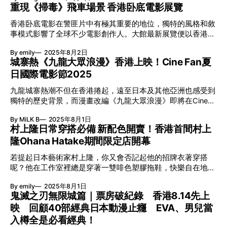
650ER設計卻是異常高調。當中就包括引擎部份刻意印有
重現《掃毒》飛車場景 香港卧底電影展覽
舉行，
擁有一台1:1高達，因為自《Z高達》起，便曾多次以香港作為
「N236MJ」的編號，既象徵他的23號球衣、亦代表他曾奪得
場景。 Z高達 嘉美尤大讚香港真係好靚 高達系列與香港早有
過6屆NBA總冠軍。至於外觀跟G550一樣，650ER的機身引用
香港卧底電影在警匪片中有極其重要的地位，獨特的風格和敘
淵源，1985年《機動戰士Z高達》，TV版第17話便以《香港》
了Air Jordan 3鞋面的象紋圖案為主調，不過今次就換上了銀
事模式影響了全球不少電影創作人。大館最新展覽便以香港卧
命名，其中主角嘉美尤甫抵埗，便大讚「這個城市真係好
黑配色。而單單是塗裝就花費了50萬美元。而飛機內部就設有
底電影為主題，邀來導演陳詠燊及大學助理教授溫祺德聯合策
靚」。及後更有一場高達Mk-II與Psycho Gundam重高達的城
By emily
2025年8月2日
小型酒吧、私人臥室。單是每年的營運成本，就高達280萬
劃。除了以香港卧底電影鋪排內容脈絡以外，其精彩之處在於
市混戰，戰場竟是港島西營盤。 阿寶曾踏足西營盤 Gundam
城寨熱《九龍大眾浪漫》香港上映！Cine Fan夏
大館歷史背景與香港卧底電影的微妙關係。 大館古蹟與香港
Mk-II現身成經典 80年代香港的霓虹招牌、電影、與未清拆的
日國際電影節2025
卧底電影有關？ 大館原址為香港中區警署建築群，而大館01
城寨完全迷倒日本人，也吸引《Z高達》來香港「取景」。高
座曾是刑事情報科與毒品調查科的辦公地，因此發生過無數個
達Mk-II與Psycho
九龍城寨熱潮不但在香港捲起，遠至日本及其他亞洲也感受到
真實的警匪故事。重現的電影場景，就有如重現一場卧底行
獨特的歷史背景，而漫畫改編《九龍大眾浪漫》即將在Cine
動。 香港卧底電影稱霸全球？ 日本知名遊戲製作人小島秀夫
Fan夏日國際電影節2025上映，除此之外更有康城金棕櫚得獎
自小就喜愛看電影，更曾多次公開表示最喜歡的香港電影是吳
By MiLK B
2025年8月1日
作《純屬伊朗意外》等世界各地的電影登場！ 今年夏日國際
宇森與徐克執導的《英雄本色II》。魅力過人的發哥令小島秀
村上隆日常穿搭必備 新配色開賣！香港首間村上
電影節（Summer IFF）將於8月13日至25日登場，由約化巴
夫在90年代時想製作一個以周潤發為主角的遊戲，可惜當年還
隆Ohana Hatake期間限定店開幕
納希榮獲康城影展金棕櫚獎的《純屬伊朗意外》亞洲首映揭開
未有3D掃描技術；還少不了張國榮飾演的卧底警探宋子杰，
序幕。 此片以懸疑曲折的復仇故事，折射暴虐苛政與貪污腐
令小島秀夫一聽再聽他演唱的主題曲。 扮演陳永仁還是劉健
若提起日本藝術家村上隆，你又會否記起他的招牌衣著穿搭
敗，同時對人性脆弱亦有深刻反思。這位伊朗著名導演的回顧
明？ 香港卧底電影的黃金時代始於80年代，從章國明的《邊
呢？他在工作室裡總是穿著一雙啡色塑膠拖鞋，快樂自在地工
展，涵蓋其十部傑作，亦將是重頭節目之一。 閉幕電影則是
緣人》、吳宇森的《辣手神探》，及至千禧後爾冬陞的《門
作。拖鞋已成為他的日常，去年更成立自家拖鞋品牌Ohana
由池田千尋執導、吉岡里帆及水上恒司主演的奇幻愛情劇《九
徒》、陳木勝的《掃毒》等。是次展覽重現了8部電影的經典
By emily
2025年8月1日
Hatake。作為ComplexCon香港2025官方商場合作夥伴的太
龍大眾浪漫》。九龍城寨獨特魅力的風潮蔓延至日本，先啟發
鬼滅之刃無限城篇｜票房破紀錄 香港8.14先上
時刻，部份場景放了幾張寶麗來去交代重現的場景，當中尤以
古廣場，最近帶來全港首間村上隆Ohana Hatake期間限定
眉月啍創出人氣漫畫，繼改編為動畫後再變為真人版電影。池
劉
映 回顧40部經典日本動漫止癮 EVA、男兒當
店，率先推出4款全新配色，各位粉絲千萬不要錯過。 村上隆
田導演及監製有澤亮哉將來港與觀眾會面，分享如何將這曾是
的「拖鞋」哲學 日本藝術家村上隆在工作室裡總是穿著一雙
入樽全是必看經典！
三不管的地帶，幻化成充滿魅惑、懷舊氣息以及愛情魔力的謎