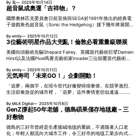
By 鬼
2025年10月14日
形象卻意外成為療癒系的新一代代表。近年在日本人氣飆升，
色條紋包裝設計 《日經TRENDY》雜誌展開全新企劃「熱門商
超音鼠成奧運「吉祥物」？
吸引了眾多品牌甚至電視台合作，大家又認識 SUNSUN 嗎？
品開發所」，與各種長青或話題品牌進行合作，為讀者帶來另
GU、Zoff 10月份的聯名「藍」神 今年10月，日本眼鏡品牌
類商品。第一彈便是與日本文具Tombow（蜻蜓牌）的MONO
國際奧林匹克委員會日前宣佈與SEGA於1991年推出的經典電
Zoff以及時尚代表GU都分別與同一人氣角色聯名合作，它究
擦膠聯手，開發出結合品牌經典藍、白、黑三色條紋設計的襪
子遊戲角色超音鼠（Sonic the Hedgehog）接下幾年將展開
竟是何方神聖？藍色的外表看似是《芝麻街》裡的Cookie
子，作為《日經TRENDY》2025年11月號增刊的贈品。此襪子
合作夥伴關係，以奧運五環為主題推出聯名宣傳企劃，商品將
Monster，其實那是誕生於2019年的布偶角色－SUNSUN。
By emily
2025年10月12日
特別收納於如同真正MONO擦膠一般的「套式包裝」中，細節
於2026年正式推出。超音鼠曾在《Mario & Sonic at the
高中生最愛卡通角色第三位 早於今年初，日本一家公關、廣
3位藝術明星作品大兜亂！倫敦必看重量級聯展
Olympic Games》遊戲系列及至為東京奧運推出的《Sonic at
別具巧思。 日本百年文具品牌Tombow標
告公司－株式會社ING做過一項關於最喜愛卡通角色的小型調
the Olympic Games》中參與奧運賽事，這次合作簡直是另類
美國街頭藝術先驅Shepard Fairey、英國當代藝術巨擘Damien
查，訪問了100個高中學生，得出SUNSUN排名第三，第一、
延伸。要宣傳尊重與友誼這些奧運核心價值，這招似乎比起刻
Hirst以及法國Pixel馬賽克藝術家Invader三位顛覆當代藝術界
二位分別是Esther Bunny以及Hello Kitty的結果。不過下半年
意設計有城市特色的吉祥物來得更高明。 Gen Z唔識碧姬公
的人物，最近於倫敦Newport Street Gallery舉行聯展「Triple
度在同一調查，頭三甲的順序則已經變為Labubu、
主，識超音鼠？ 雖說是90年代的角色，但據外國2021年一項
By emily
2025年10月11日
Trouble」。單是這3個名字經已相當有睇頭，更吸引是他們將
針藝Gen Z的調查顯示，認得超音鼠的比率與比卡超及Mario相
元気寿司「未來GO！」企劃開動！
自己標誌的視覺符號大兜亂，將各自獨有的元素完美融合成一
約，還比Mario的好友如Luigi及碧姬公主更高。對80後而言，
件作品。 Triple Trouble 日期：10月10日至2026年3月29日 時
「追夢」兩個字，在現今世代好像變得很奢侈。在競爭激烈、
它是童年的象徵；對新世代來說，它就是復古文化的代表。在
間：星期二至日10am-6pm 地點：Newport Street
生活節奏急促的城市裡，「追夢」這件事情更彷似遙遠……而
英國市場調查中更發現，超音鼠的人氣度持續上升。 超音鼠
Gallery（Newport Street, London SE11 6AJ） Shepard
紮根香港30年的元気寿司，就選擇了為新一代突破框框，推出
大戰Mario 超音鼠與Mario同場較競並非遊戲中的虛構情節，
Fairey、Damien Hirst與Invader顛覆「合作」想像？ 他們某程
By MiLK Digital
2025年10月8日
首個「未來GO！」企劃，為本地年輕人提供一個實現夢想的
回帶至90年代，SEGA與任天堂上演一場主機與遊戲角色之
度代表三種藝術機制：Shepard Fairey來自街頭與抵抗文化；
GenZ撐起50年老舖，德島碩果僅存地毯廠－三
平台。 元気寿司香港創店30周年重點活動「未來GO！」
爭。設計師大島直人塑造速度堪稱全世界最快的鮮藍色刺蝟
Damien Hirst屬於藝術商業體系頂層；Invader則游走於數碼與
好敷物
1995年從日本來港的元気寿司，也是由金鐘一間店舖，憑藉
現實之間的「像素時代」。這次合作並非單純的視覺拼湊，而
夢想，努力拓展成全港80家分店的規模。而為了支持年輕一代
是一場觀念實驗。三人以各自的標誌作為語言，建構出一種
德島的三好市曾經是生產簇絨地毯的重鎮，不過隨著人口老
追夢，「未來GO！」企劃將公開招募年齡介乎6-24歲的小朋
「共生的混亂」。每個意象都被挪用、互相感染，最終產生新
化；年輕人都流向大城市工作，令三好市的地毯工業步向式
友及年輕人，從中選出有潛力的30個計劃為其提供起步追夢的
的語境。
微。其中一家工廠－三好敷物本來也難逃結業命運，卻因為新