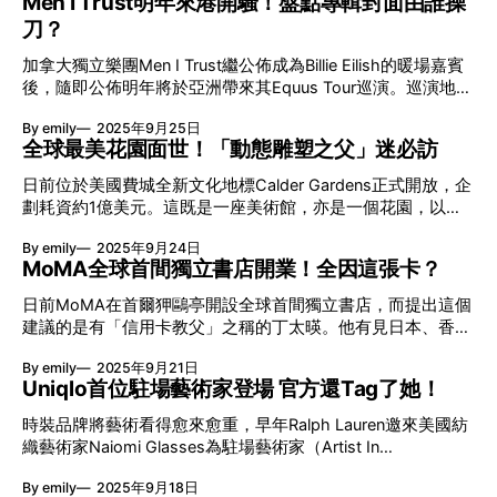
Men I Trust明年來港開騷！盤點專輯封面由誰操
Instagram分享好物，不少名人、明星也是他的追蹤者。其理
臂看起來猶如獲得意識，變成了一個被捕獲並囚禁的生命體
Bill的作品滿滿機車硬派風格，吸引到從匈牙利逃亡至加州、被
刀？
念簡單卻深刻：一件有質素的傢俬能陪你一生。雖然他的工作
。隨著時間推移，機械臂由最初爽快的動作變得越來越緩慢，
譽為匈牙利銀器大師的Gabor Nagy主動提出合作。當時Bill負
室僅100呎，但善用收納亦能承載設計質感。他特別強調，小
到最後猶如絕望
責造皮褸，Gabor則將銀器鑲嵌到外套上；而Bill也因此愛上製
加拿大獨立樂團Men I Trust繼公佈成為Billie Eilish的暖場嘉賓
空間不是限制，規劃才是關鍵。 百尺空間放置多張Designer
作銀飾，並得到Gabor跟愛妻不時傳授獨門秘方。 笑哈哈 +
後，隨即公佈明年將於亞洲帶來其Equus Tour巡演。巡演地包
Chair 資深室內設計師Hector從業25年，並於2008年創立自
微雕塗鴉 + 機車 + 海洋 BWL的設計風格多元多變，除了奠定
括日本、新加坡、台灣、韓國等，而1月29日將舉行香港專
己的公司。他的工作室雖然僅有100呎，卻陳列多張Designer
By emily
2025年9月25日
品牌基因的機車骷髏元素，又以Happy
場，演出主要以今年推出的《Equus Asinus》及《Equus
Chair，同時兼具展示空間與工作枱。他認為小空間並不是限
全球最美花園面世！「動態雕塑之父」迷必訪
Caballus》為主旋律。樂團自2014年出道以來，自己做歌自己
制購買設計師傢俬的原因，真正影響使用體驗的，是空間規劃
拍MV，一直以DIY路線低調地以音樂俘虜人心。每隻專輯也用
是否得當。只要設計得宜，即使面積有限，也能充份享受傢俬
日前位於美國費城全新文化地標Calder Gardens正式開放，企
心炮製，你又是否知道封面選用的影像背後有甚麼故事？ #01
帶來的美感與實用性。 IG影片純粹分享好物 追蹤人數兩年升
劃耗資約1億美元。這既是一座美術館，亦是一個花園，以嶄
樂團代表作 貫徹DIY風格 | 《Oncle Jazz》2019 Men I Trust
幅逾60倍 Hector對任何產品設計抱有濃厚興趣，去年開始出
新的策展概念連結藝術、建築與自然景觀，重新定義如何體驗
刻意避免在封面放上團員照片，寧可用抽象感性的視覺語言讓
By emily
2025年9月24日
鏡拍攝短片，並在Instagram分享自己喜歡的好物，沒有植入
藝術品。園區位於Benjamin Franklin Parkway ，與Barnes
樂迷自行詮釋他們的音樂風格。要知道這張專輯共收錄24首作
MoMA全球首間獨立書店開業！全因這張卡？
式廣告，純粹出於熱愛。兩年前，最初追蹤人數不
Foundation及Rodin Museum為鄰，由三個主要部份構成：
品！封面上的極簡插畫其實是結他手Jessy Caron所畫的貴婦
Herzog & de Meuron建築事務所設計的建築；園林設計師Piet
日前MoMA在首爾狎鷗亭開設全球首間獨立書店，而提出這個
狗，這是Jessy高中時期的創作。他更在為樂迷簽名時畫下這
Oudolf精心規劃的景觀花園；以及「動態雕塑之父」
建議的是有「信用卡教父」之稱的丁太暎。他有見日本、香港
隻可愛「狗仔」，令團員認定這理應成為他們下一張專輯的封
Alexander Calder的雕塑作品，這亦成為其作品的永久藝術聖
等地也開設MoMA Design Store，可是偏偏沒有一間MoMA專
面。日常偶然的瞬間，轉化成樂團記號。 #02 誰繪畫樂團標
殿 。 Calder家族：費城藝術地景 Alexander Calder於1898年
By emily
2025年9月21日
屬的獨立書店。在他心中MoMA出版的藝術書更貼近這間美術
誌公仔？ | 《Headroom》2015 樂團的標誌公仔呢？獨立廠牌
在美國費城出生，這座城市與Calder家族有著深厚的連繫。一
Uniqlo首位駐場藝術家登場 官方還Tag了她！
館本身的價值，所以當察覺到這件事情時令他有點意外。他想
Return To Analog
切由他的雕塑家祖父Alexander Milne Calder為始，他於1868
像在首爾巷弄間開設書店應該是一片很美的風景，所以去年初
時裝品牌將藝術看得愈來愈重，早年Ralph Lauren邀來美國紡
年由蘇格蘭移民到費城，花了20多年時間為費城市政廳設計超
他以文字向MoMA傳達這個想法，對方立刻爽快答應。
織藝術家Naiomi Glasses為駐場藝術家（Artist In
過250件雕塑；這份藝術血脈傳承至他的父親Alexander
MoMA全球首間書店開業 MoMA書店是全球首間專門販售
Residence）；Uniqlo最近也宣佈委任美國藝術家兼設計師
Stirling Calder，同樣以雕塑為媒介，在Logan Square帶來的
MoMA出版物的書店，除MoMA自家出版的展覽目錄外，更帶
By emily
2025年9月18日
KAWS成為品牌的首位駐場藝術家。帖文除了附上一段「上
噴泉Swann Memorial F