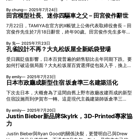
更為香港劍擊隊歷史上首度摘下世錦賽金牌，以及晉升至個人
+「N」組合便開始成形 。他們相識不久便可以合作搞品牌，
腳，卻因為自覺實力不足，在球會待了三年便決定引退。嵜本
世界排名第1位。 9歲學劍 中三入港隊 現年27歲的蔡俊彥是香
By chung
2025年7月24日
NIGO要做音樂Pharrell力撐，甚至為他的Curry Up改名⋯⋯這
的父親從事二手買賣事業，於是他在2007亦開設了自己的買
港男子花劍代表的主力，以高大身形和冷靜的比賽風格聞名。
田宮模型社長、迷你四驅車之父－田宮俊作辭世
麼多年也沒有因財失義、或其他原因反面收場，反之合作變得
取店「なんぼや」（Nanboya）；後於2011
9歲時，他被母親強迫首次接觸花劍，雖然最初感到抗拒，但
更緊密，更有一份超越友情的默契，在LV 25AW的新系列中，
7月22日，TAMIYA在官方的X帳號上公佈代表取締役會長－田
很快便被這項運動的動感和策略吸引。入讀喇沙書院後，他迅
便見證了一切。 0:00 /0:07 1× NIGO®開始注意Pharrell
宮俊作先生於7月18日辭世，終年90歲。田宮俊作先生多年來
速成為校內劍擊隊的明日之星，並在中二時首次代表學校參加
Britney Spears《Boys》助攻 2003年出版的《HUgE》特別編
除了是田宮模型的掌舵，80年代更加領導團隊開發出迷你四驅
比賽。中三時，他獲邀加入香港劍擊隊，展開運動員之路，15
集「Creators’ Life」，當中NIGO發表四版欄目，分享個人推
By 鬼
2025年7月23日
車，成為不少人的集體回憶。 田宮模型前身是運輸公司、木
歲便在亞洲青少年錦標賽奪金。儘管面對壓力和挫折，他最終
介。當時他已十分注視Pharrell Williams這位Neptunes和
孔雀設計不再？大丸松坂屋全新紙袋登場
材供應商 田宮俊作父親－田宮義雄早於戰前於靜岡創立田宮
調整心態，穩步成長為港隊的重要成員。 曾受前財政司司長
N.E.R.D. 成員，更特別提到「他曾在Britney Spears作品內出
自動車商会，從事公共交通以及貨運事業。後來靜岡遭受空
曾俊華指導 蔡俊彥是前財政司司長曾俊華的學生。自1985年
受日圓貶值影響，日本百貨普遍的銷售額比去年同期下跌。要
現」，令NIGO®印象深刻，
襲，生意付之一炬。田宮義雄卻看準了重建的商機，成立了田
起，曾俊華在喇沙書
如何打破這個局面？大丸松坂屋百貨選擇從包裝入手，換上現
宮商事合資会社，轉型為木材供應商，翌年公司更開設了木製
代簡約的嶄新形象。大丸時隔35年而松坂屋則時隔23年，雙
模型部門。不過在1951年，一場漏電意外把田宮的工作燒毀，
By emily
2025年7月23日
雙換上全新包裝，更首次採用統一設計。如剪紙般的全新設計
田宮義雄後來決定只專注於木製模型發展。1958年，田宮俊
日本市政廳成新型住宿 坂倉準三名建築活化
由設計師三澤遥操刀，取代了經典的「孔雀」圖案。新設計將
作於早稻田大學畢業，並加入了田宮商事，負責木製模型的企
於7月30日起逐步推行，各位日本百貨迷會不捨嗎？ 大丸、松
下次去日本，大概會為了這間由舊上野市政廳改建而成的新型
劃與設計工作。 帶領公司邁向塑膠模型新時代 50年代，日本
坂屋舊版紙袋由誰操刀？ 至今，大丸一直沿用自平面設計師
住宿設施而到伊賀市一轉。這是現代主義建築師坂倉準三
開始進口歐、美的塑膠模型玩具。因為倒模技術讓模型造工更
井上淳於1990年設計的綠色和米色「孔雀」斜條紋包裝；而
1964年的作品，最近活化成一座結合擁有19間客房的酒店與
為精細，大家對舊式木製模型的需求於是日漸減少。而面對潮
松坂屋則採用美國設計師Michael Schwab於2002年創作的洋
By emily
2025年7月20日
伊賀市公共圖書館的複合設施「泊船」，一個面向當地居民和
流的轉變，田宮俊作於1959年就帶領公司的模型部門轉型，
蘭圖案復古設計。早在2007年大丸和松阪屋業務整合為同一
Justin Bieber新品牌Skylrk，3D-Printed專家協
遊客的全新空間。酒店將於7月21日正式開業，而圖書館則預
開始製作起塑膠製的比例模型。而田宮第一款推出的塑料設
集團，後於2010年兩大百貨正式合併，然而整合後仍以兩個
力
計於2026年春季啟用。這個項目並非只是簡單的翻新，而是
計，就是1960年面世，比例為1/800的大和號戰艦。後來於
品牌的標誌營運，沒有統一品牌形象。新設計則以「百樣圖」
重新詮釋坂倉準三「建築是為了生活的人而建」之設計哲學。
1977年，田宮俊作就正式出任田宮模型的社
為主題，匯合歷史、地域、時代及對顧客的關懷幾項元素。
Justin Bieber與Ryan Good的關係決裂，更聲明自己與Drew
泊船 地址：三重県伊賀市上野丸之内116 旧上野市庁舎