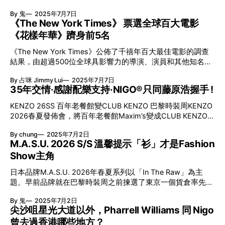
可見部份重達200噸，地底則藏有500噸重的地基。 「人們總
Bar Jacket、Delft Dress等元素之外，其實舞台上面亦出現了
為神預言！ 革命性奔跑喪屍 恐怖升級 在c出現之前，傳統影
By 鬼
2025年7月7日
是問，為甚麼是天使？我唯一的答案是，沒人見過天使
華麗的軍裝設計，不其然令人回憶起20年前的Dior Homme。
視作品中的喪屍多為緩慢移動的「行屍走肉」，但《28日後》
《The New York Times》 票選全球百大電影
榮軍院內展示19世紀軍服概念 Jonathan Anderson成為Dior創
首次大膽設計出動作快速、兇猛如野獸般的「感染者」。這種
《花樣年華》躋身前5名
意總監的首個collection早前揀選了在巴黎的榮軍院舉行（又
速度感令觀眾的恐懼大升級，也重新定義了喪屍片，往後這20
稱傷兵院，原本為治療退伍軍人的醫院；後來拿破崙亦遷葬於
多年，幾乎所有與喪屍有關的影視創作，都跟從這種設定，
《The New York Times》公佈了千禧年百大最佳電影的調查
此）。被譽為是2026S/S巴黎時裝周最賞心悅目的系列，
結果，由超過500位全球具影響力的導演、演員和其他知名人
Anderson在設計中除了向Dior昔日的Bar Jacket致敬、將Delft
士投票選出。在100部電影中，你又看過多少齣呢？ 《花樣年
Dress（1948）演繹成Cargo Shorts；天橋上亦出現過幾套以
By 占咪 Jimmy Lui
2025年7月7日
華》排名第4 遠超奧斯卡最佳電影 《The New York Times》
19世紀軍服為靈感的設計，別忘記，這亦曾是Dior男裝的標
35年交情·感謝配樂支持·NIGO®只同藤原浩握手 !
（紐約時報）邀請了超過500位全球具影響力的導演、演員及
記！ 20年前Dior Homme的經典 2000年代初，Hedi Slimane
其他知名人士，投票選出2000至2025年100齣最佳電影。由
的「Dior Homme」年代帶起過病態美的Skinny Jeans風潮。
KENZO 26SS 百年老餐館變CLUB KENZO 巴黎時裝周KENZO
王家衛執導的《花樣年華》（2000年）榮獲第4名，遠超排名
然後在2006年春夏系列，他更一度把19世紀騎兵的軍服元素
2026春夏發佈會，將百年老餐館Maxim’s變成CLUB KENZO
第65名的《奧本海默》，後者曾獲得2024年奧斯卡最佳電
帶到時裝天橋，而那個年代
。模特兒在餐桌間穿梭，所有嘉賓的位置都是Front Row。是
影。 《千與千尋》成為入選10大唯一動畫 由宮崎駿執導的
By chung
2025年7月2日
夜為時裝秀配樂的藤原浩和Futura便坐在一起，而到謝幕時主
《千與千尋》（2001年）全球票房總額超過3.83億美金，曾
M.A.S.U. 2026 S/S 溫馨提示「衫」才是Fashion
人家NIGO®更特地上前和HF握手，亦是2人繼去年上海
獲得2003年奧斯卡金像獎最佳動畫，而這次百大票選，《千
Show主角
Moncler活動後再次同框，見證彼此接近35年的友情。 NIGO®
與千尋》成為了唯一一套動畫入選前10名。 入選百大電影的
身穿Kenzo Cartoon 「QUIQUE」主題T NIGO®身穿Kenzo
Marvel作品《黑豹》 《黑豹》（2018年）成為此次票選中唯
日本品牌M.A.S.U. 2026年春夏系列以「In The Raw」為主
Cartoon 「QUIQUE」主題T，是今季限定品。NIGO®設計從
一入選百大的Marvel電影。截至2025年6月，更是史上最高票
題。早前品牌就在巴黎時裝周之前揀選了東京一個貨倉率先舉
Punk、Pop Art、塗鴉中萃取創意元素，表達復古與童趣概
房第19位的電影，全球總票房高達13.4億美元。《黑豹》曾獲
辦了一次時裝騷。簡單的佈置、只邀請了時裝業界的編輯、品
念，配搭KENZO經典印花演繹，以玩味重塑經典視角。
By 鬼
2025年7月2日
得2019年奧斯卡最佳原創音樂、最佳服裝設計和最佳美術設
牌Fans出席。全因設計師後藤愼平希望在場的每位都是為了
「QUIQUE」主題T可到Kenzo官網訂購，定價HKD 1,690。
尖沙咀星光大道以外，Pharrell Williams 同 Nigo
計，
「睇衫」而來，並不是單純為「打卡」然後在IG發文…… Fans
NIGO®私藏牛牛 變主題圖案 NIGO®是世界知名收藏家，廣告
曾去過香港哪些地方？
優先場，對演算法的抗議？ 睇時裝騷似去音樂會。星光熠