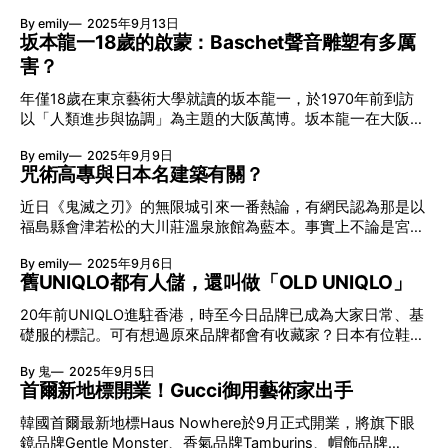
的好奇心，這些因素令迷你相機大受歡迎。 迷你相機規格 影
Like That…》中都可以看到其蹤影。Carrie Bradshaw家中也
的，主要是近年的復刻品而已。 冠軍「牛仔」的身份象徵
By emily
2025年9月13日
像感測器：1⁄4 吋CMOS ︳鏡頭：35mm f/2.4 ︳接口
放有野口勇的燈具，由第一季放在書架上的Akari 1N到第三季
「Champion Jacket」有多罕有？ 相傳外套是40年代末開始
坂本龍一18歲的啟蒙：Baschet聲音雕塑有多厲
放在角落的Akari 24N，足證這設計在「時尚」界佔有重要的
Wrangler為牛仔競技（Rodeo）冠軍所送贈的外套設計。既是
害？
一席位。野口勇雖聽起來像日本人的名字，可是他於1904年
一種身份象徵，亦因為牛仔冠軍都備受年青人追捧，於是品牌
出生於美國洛杉磯，是百份百的美國公民。母親為美國作家兼
又可以從中借助「Rodeo Champ」的名氣帶來宣傳效果。
年僅18歲在東京藝術大學就讀的坂本龍一，於1970年前到訪
編輯而父親為日本詩人，因而被稱為「日裔美國雕塑家」。野
以「人類進步與協調」為主題的大阪萬博。坂本龍一在大阪萬
12MJ v.s 12MJZ Champion Jacket主要有紅色（
口勇年幼時曾在日本居住，後來母親將他送回美國，在成長時
博中接觸到當時最前衛的音樂技術和藝術作品，當中包括武滿
期深受西方與亞洲美學文化影響。你是否知道誰是他的啟蒙老
By emily
2025年9月9日
徹的《Crossing》和《四季》、高橋悠治的《慧眼》、
師？ #01 Gutzon Borglum：「你沒有才華！」 高中畢業後不
咒術高專與日本名建築有關？
Karlheinz Stockhausen的《Spiral》、中谷芙二子的《霧之雕
久，野口勇成為美國雕塑家Gutzon Borglum（參與雕刻四位
塑》等。更重要的是，坂本龍一在「鋼鐵館」親身接觸了
前總統頭像的Mount Rushmore項目）的學徒。不過，Gutzon
近日《鬼滅之刃》的無限城引來一番熱論，有網民認為那是以
Baschet的聲音雕塑，對教授後來的創作產生深遠影響。
Borglum認為野口勇沒有成為成功藝術家的天賦。這狠狠的批
福島縣會津若松的大川莊溫泉旅館為藍本。事實上不論是宮崎
Baschet創作世上第一個音樂遊樂場？ 鋼鐵館策展人武滿邀來
評讓野口勇深受打擊，自我反思，高中畢業後申請到紐約
駿的電影還是任天堂的《Super Mario》遊戲系列，不少出現
Bernard和François Baschet這對法國兄弟參展，他們與助理
By emily
2025年9月6日
在動漫世界中的建築與現實世界裡的設計也有相似之處。剛公
Columbia University攻讀醫學、一心想當醫生。 #02
兼雕塑家Alain Villeminot於萬博開幕前3個月於大製作了17件
舊UNIQLO都有人儲，還叫做「OLD UNIQLO」
佈「死滅回游」篇新消息的《咒術迴戰》，你又是否知道作品
全新的聲音鋼材雕塑，每一件都以參與製作的日本工人命名。
中的咒術高專背後原來隱藏著一場歷史建築論戰？ 《咒術迴
20年前UNIQLO進駐香港，時至今日品牌已成為大家日常、基
François Baschet稱之為「全球首座且規模最大的音樂遊樂
戰》仿效日本名建築 《咒術迴戰》的背景設定為現代日本，
礎服的標記。可有想過原來品牌都會有收藏家？日本有位鞋履
場」，每件形狀各異，運用了聲學的設計原理，聲波透過板狀
因此不少主要集中在東京都區內。其中「星之子之家」的外觀
設計師－ミフラ 5年前因為一次機緣巧合開始四出搜尋昔日
鋼片共振，無需電力驅動卻能產生與電子合成音效極為相似的
結構與日本建築名師丹下健三的東京聖瑪利亞主教座堂非常相
By 鬼
2025年9月5日
UNIQLO的設計，更把1987年至2009年之間推出過的服飾，
聲響。 大阪萬博閉幕之後，這件大型Baschet聲音雕塑也相繼
似。垂直延伸的立面，明顯仿效現實中這幢60年代建成的哥德
首爾新地標開業！Gucci御用藝術家出手
都稱之為「OLD UNIQLO」。（Source：note.com、
被拆掉了——部份存放在倉庫裡，部份則轉送至鍊鋼廠。至
式建築。丹下健三設計的初衷不是要闡述天主教的教義，而是
fashiontechnews.zozo.com） OLD UNIQLO的定義……
2009年，為紀念大阪萬
韓國首爾最新地標Haus Nowhere於9月正式開業，將旗下眼
讓人不論站在哪個角度都看不到教堂空間全貌的神祕空間，這
UNIQLO於1984年創立之時原名「Unique Clothing
鏡品牌Gentle Monster、香氣品牌Tamburins、帽飾品牌
座建築後來於1987年榮獲普立茲克建築獎。 咒術高專隱藏一