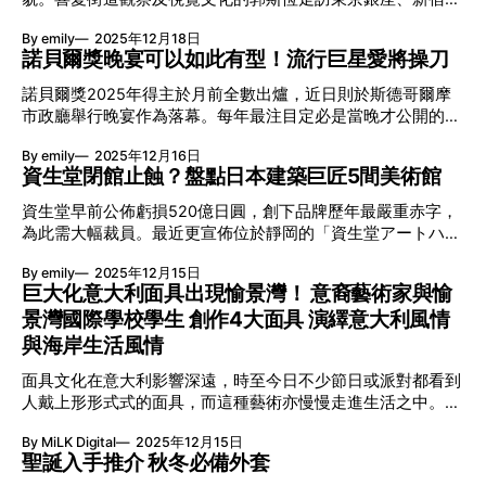
擁而吻。雙逆跳機芯精準驅動這場機械浪漫，讓時間不再是抽
エディー・バウアー: Eddie Bauer公式オンラインストアエデ
上野、神保町等10個地區，記錄並仔細分析超過900個招牌的
象概念，而是心跳的律動。 故事並未完結，2025年推出的
ィー・バウアー」は1920年にアメリカ・シアトルで誕生し
By emily
2025年12月18日
設計。最近輯錄成近500頁的新書《街道觀察員2—東京招牌
Lady Arpels Bal des Amoureux
ました。アメリカで初のダウンジャケット「スカイライナ
諾貝爾獎晚宴可以如此有型！流行巨星愛將操刀
與視覺文化》，藉由infographics統計及插圖照片揭露東京的
ー」を作ったことでも知られており、1953年にはアメリカ
城市美學。 招牌隱藏城市靈魂 城市的靈魂隱藏於微小的事物
諾貝爾獎2025年得主於月前全數出爐，近日則於斯德哥爾摩
K2ヒマラヤ遠征隊の依頼により完成したダウンウェア「カラ
之中，招牌就是其一。早在1920年代關東大地震後，建築學
市政廳舉行晚宴作為落幕。每年最注目定必是當晚才公開的神
コラム」を発表するなど、アメリカを代表するアウトドアブ
者今和次郎提出「考現學」的方法記錄日常細節；這種精神啟
秘菜單，但今年的焦點則落在表演上。大會首次委託當代藝術
ランドとして世界中で多くの人々から今もなお愛され続けて
發無數學者，山口文憲、大橋健一等於80年代更將這種觀察方
By emily
2025年12月16日
家擔當視覺主導，邀來瑞典希臘裔藝術家Alexander Wessely
います。Eddie Bauer | エディー・バウアー 新體制重振Eddie
法帶到香港，前者更指香港街道如患有空間恐懼症的精神分裂
資生堂閉館止蝕？盤點日本建築巨匠5間美術館
與作曲家Jacob Mühlrad聯手帶來以音樂與光線交織的藝術
Bauer聲威？ Eddie Bauer早於1994年已經以聯營方式在日本
病人所描繪的圖畫，街道上空是一片招牌森林。 東京邊區最
品，將市政廳轉化為三幕光影冥想，極為有型。 Alexander
開店。奈何種種經營不善因素，202
資生堂早前公佈虧損520億日圓，創下品牌歷年最嚴重赤字，
多招牌？ 早年郭斯恆曾分析香港的霓虹招牌並輯錄成書，這
Wessely設計的出發點是擁有150年歷史的建築本身，由模擬
為此需大幅裁員。最近更宣佈位於靜岡的「資生堂アートハウ
次將焦點放在香港人經常到訪的東京，又是另一番有趣的文化
日出作為序幕，運用光影上演一場空間之旅。 傳奇轉捩點！
ス」將於明年6月底閉館，此後有關藝術的活動則集中至東京
參考。由各區招牌類型分佈、擺放位置、所用物料、用色以至
與頂尖音樂人合作 究竟Alexander Wessely是誰？年僅36歲的
By emily
2025年12月15日
銀座的資生堂藝廊。雖則非全面終止文化業務，但這幢由建築
字型的資料均整理妥當，讓讀者一目了然東京招牌設計的多樣
他初以攝影師身份涉足音樂與時尚領域，後轉向電影與創意指
巨大化意大利面具出現愉景灣！ 意裔藝術家與愉
巨匠谷口吉生操刀的作品要劃上句號難免令人感慨。 01 明星
與趨勢。 10個地區 10種脈搏 與香港不同，東京明確劃分住宅
導。2019年獲Swedish House Mafia邀請擔任復出巡演的創意
景灣國際學校學生 創作4大面具 演繹意大利風情
建築師起步點 資生堂アートハウス｜靜岡縣｜1978年 這是谷
區與商業娛樂區，因此各地區招牌也能拼湊出獨特的視覺語
總監，負責攝影、舞台設計及所有視覺元素，並與Virgil Abloh
口吉生與高宮真介聯手之作，同年他跟父親完成了金澤市立玉
與海岸生活風情
言。10個地區自有10種溫度，上
合作完成宣傳項目。他亦先後與The Weeknd、FKA Twigs、
川圖書館。此前谷口吉生只曾參與私人住宅及銀行分行2個項
Rihanna、Grimes等合作，是巨星偏愛的視覺建築師。 0:00
面具文化在意大利影響深遠，時至今日不少節日或派對都看到
目，沒太多人認識；故1979年他憑這幢美術館獲頒日本建築學
/0:26 1×
人戴上形形式式的面具，而這種藝術亦慢慢走進生活之中。居
會獎，某程度資生堂アートハウス是為他踏上明星建築師之途
港意裔藝術家Francesco Lietti與一班愉景灣國際學校學生，以
鋪路。 02 日本首座攝影專門美術館 土門拳寫真美術館｜山形
By MiLK Digital
2025年12月15日
「從未如此近」為展覽主題將藝術帶入社區，展示愉景灣的生
縣｜1983年 谷口吉生重視建築與周邊自然環境的和諧協調，
聖誕入手推介 秋冬必備外套
活哲學！ 香港科學館及歷史博物館立面設計比賽得獎者 意裔
因而刻意將建築的一半隱藏在地下，令外形簡約的美術館能低