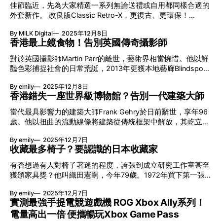
藝術家Francesco Lietti主修建築學，由2006年起定居香港，
調地與池水及陽光融為一體，構成舒服的唯美景觀。內斂而深
佳節臨近，先為大家精選一系列無論送禮或自用都同樣合適的
其創作以城市風景和自然景觀為主，他的作品以色彩藝術融入
刻的設計，成了其標誌的設計語言。他亦刻意淡化展廳的邊
外套新作。 改良版Classic Retro-X，更復古、更環保！
生活之中，令藝術不再是高高在上、遙不可及，可以與社區共
界，將焦點放在展品、參觀者與自然三者之間的互動。 03 衝
Patagonia 2025年版Classic Retro-X Fleece外套拉鍊口袋部
生。 其作品橫跨畫作及都市建設，多次與海外及香港本地單
擊世界名作 豐田市美術館｜愛知縣｜1995年 這座建築獲譽為
By MiLK Digital
2025年12月8日
分，參巧了舊版Retro-X配置，由直向拉鏈改為橫向。外套絨
位合作，包括贏得香港科學館及歷史博物館立面設計比賽，其
香港最上鏡食物！告別英國傳奇攝影師
谷口吉生在日本的最高傑作，也
毛面料更改用100% Repreve®再生聚酯纖維製造，並通過
畫作作品亦進駐過LV的Pacific Place 分店。 愉景灣展出巨大
OceanCycle認證，進一步為環保出力，無疑是今年秋冬入手
對於英國攝影師Martin Parr的離世，藝術界相當惋惜。他以鮮
化面具 今次他用上一如以往的豐富色彩，用玻璃纖維製成藝
及佳節送禮清單中的Top Tier！ 佳節送暖！靠環保再生Fleece
豔色彩捕捉社會的日常荒誕，2013年更獲本地藝廊Blindspot
術裝置，以油漆及拼貼畫上愉景灣不同面貌。創作「臨海生
物料 可持續發展一向是Patagonia的核心精神，今季男、女裝
Gallery委託拍攝作品，在香港街頭拍也在馬場拍。不過你知道
活」、「綠色生活」及「優尚生活」三個面具，展示社區對外
的Fleece新作亦採用環保再生物料，其中男裝Snap-T及女裝
By emily
2025年12月8日
他除了是人類觀察專員，鏡頭下還拍下不少食物嗎？ 食物的
聯繫以及區內獨特的魅力，深入地展示社區的優勢，讓觀眾感
Fleece背心外套款式更是不受潮流所限，可著用多年，佳節送
香港錯失一座世界級博物館？告別一代建築大師
真正模樣？ Martin Parr於1994、95年開始拍攝食物，偏好使
受優質生活原是如此近在咫尺。由愉景灣國際學校不同國籍的
禮既顯心意，同時亦進一步支持源頭減廢。 男、女裝機能外
用閃光燈營造無情的光線，將食物的瑕疵、油膩甚至人工色素
學生，以「快樂生活」為主題創作面具，他們的作品充滿活
當代最具影響力的建築大師Frank Gehry於日前辭世，享年96
套！能否入選你的願望清單﹖ 另外三款外套更能針對不同環
放大。拒絕以柔焦塑造出美食色情，反而揭示食物的真實面
力，從每天經過
歲。他以扭曲的流動線條將建築從傳統框架中解放，其屹立於
境及氣候所需，男裝Isthmus Parka設計源於80年代，經改良
貌。早在2016年更推出作品集《Real Food》，還邀來St John
世的設計就是一種宣言。他與香港曾有一段情緣，除了留下亞
後除了保暖外更具備耐久潑水處理。女裝Skysail更為3-in-1設
主廚Fergus Henderson寫序言。 「我的職責就是揭露那些充
By emily
2025年12月7日
洲第一項住宅項目Opus及銘琪癌症關顧中心，亦為香港提交
計，著用靈活性極造，至於Cord Fjord外套的燈芯絨物料則洋
斥我們周遭的美食誘惑，其實全是謊言。」 - Martin Parr 最上
收藏最多椅子？要認識的日本收藏家
過一個重要的建築項目提案。 Frank Gehry亞洲首個未完全設
溢暖意。
鏡食物 熱狗、薯條、冬甩，他認為垃圾食物通常比高級美食
計概念 2000年代初，太古地產邀請Frank Gehry參與西九文化
有否想過有人對椅子著迷的程度，誇張到成立研究工作室甚至
拍出來的效果更加有趣。來到香港，他的鏡頭同樣沒有轉向高
區競賽，提議在中環發展文化設施而非一律集中於西九。由此
獲頒家具獎？他叫織田憲嗣，今年79歲。1972年買下第一張
級餐廳，而是展露最貼地的一面。然而若在英國聚焦於垃圾食
他花了9個月時間完成設計，為金鐘添馬艦用地提出一項現代
設計師椅：Le Corbusier的LC4，1980年與同好一起成立
物，在香港最讓他在意是生猛的食材。這些畫面對習慣了「乾
藝術博物館提案，壯觀程度有如其標誌作品Guggenheim
By emily
2025年12月7日
CHAIRS椅子研究室，至今已收藏超過1,400張名椅。除了椅
淨」的美食攝影來說幾乎是冒犯，但Martin Parr只是忠實呈現
Museum Bilbao。若建成則會成為Frank Gehry在亞洲首個項
實測最強手提電競遊戲機 ROG Xbox Ally系列！
子，他還收藏近4,000件陶器，另包涵桌子、燈具、餐具等約
新鮮在香港的定義。
目，可惜最終遭政府否決。 Frank Gehry提案遭政府否決？ 這
電量高出一倍 便攜暢玩Xbox Game Pass
2萬件藏品。 織田憲嗣用7倍薪水買名椅！ 為何會花大輩子在
個不曾實現的設計是一座以鋼架作支撐，懸空90米高的玻璃博