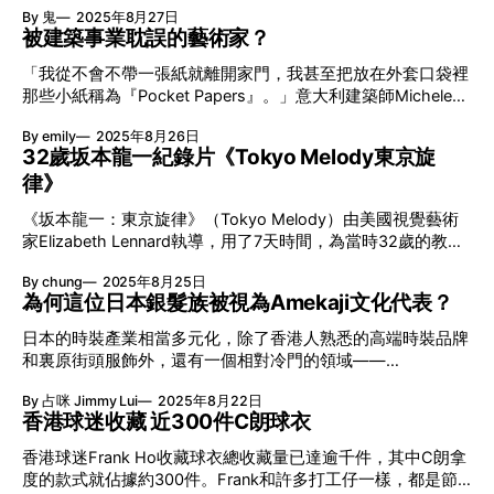
切割後再高溫熔化成完美的球狀，每一步都是考驗工匠的技
質圓珠元素，作為邊緣裝飾或設計主題。金質圓珠以規律的間
By 鬼
2025年8月27日
經典的熊Icon呢？ Aimé Leon Dore聯名見「熊」－The
藝。 要幾多個四葉草圖案？ 喜歡四葉草設
隔排列，構成一種視覺上的韻律感，散發出簡潔的魅力。隨著
被建築事業耽誤的藝術家？
Nuptse Bear 今個月The North Face與當紅的Aimé Leon Dore
金質圓珠工藝愈來愈受大眾喜愛，才發展成一個獨立系列。
首次展開聯名。焦點除了用上Casentino羊毛充填的Nuptse
「我從不會不帶一張紙就離開家門，我甚至把放在外套口袋裡
超級百搭！Perlée夢幻疊戴術 Art Deco與Quiet Luxury只是穿
Jacket、以舊式消防員外套為靈感的Firefighter Jacket之外，
那些小紙稱為『Pocket Papers』。」意大利建築師Michele
搭的基礙，學懂搭襯出自己的風格才是重點。線條簡潔俐落的
造型照當中，還出現了一隻熊公仔！ 其實The North Face的
De Lucchi將一張普通不過的A4紙一分成四，就成了他的日常
Perlée，便能為造型提供各種Layering的可能。疊戴不同粗幼
吉祥物熊仔都有名字，牠叫做「The Nuptse Bear」。The
By emily
2025年8月26日
必備物。「假如我有一個想法，便必須把它寫在紙上，最好是
度的手鐲，便可營造出豐富的層次感；佩戴不同長度的項鍊，
Nuptse Bear是2022年期間，The North Face為慶祝羽絨
32歲坂本龍一紀錄片《Tokyo Melody東京旋
用削尖的8B鉛筆。」縱使現在可以運用科技輔助，可是他仍相
更可突出頸部線條；甚或與世家其他系列如Al
Nuptse Jacket面世30周年而推出的紀念吉祥物，其實就是一
律》
當享受執筆寫畫自己的靈感火花。這個夏天他更以「Friday
隻穿上Nuptse Jacket的小啡熊。至於為何是熊公仔？概念是
afternoons in summer」之名，每星期跟大家分享自己手繪的
源自80年代品牌贊助的登山家Mark Twight。據知他當年登山
《坂本龍一：東京旋律》（Tokyo Melody）由美國視覺藝術
創意哲學。 每星期上一堂Michele De Lucchi創意哲學課
都會攜同一隻名為「Hermes」的小熊公仔，
家Elizabeth Lennard執導，用了7天時間，為當時32歲的教授
Michele De Lucchi分享的手繪並非建築或設計草圖，而是一些
拍下這齣紀錄片。Sakamoto正值盛世芳華，￼ 早已打入國際，
個人的思考或創意想法。以自己為主角——鬍子加上圓框眼鏡
By chung
2025年8月25日
《Tokyo Melody》亦瞄向世界市場，電影配樂技驚四座，才
的模樣，再加上簡單句子，他形容為「圖文並茂的箴言」。表
為何這位日本銀髮族被視為Amekaji文化代表？
華橫溢+靚仔有型，《東京旋律》中的坂本龍一，絕對可以用
達形式有如英國藝術家David Shrigley的作品，只是少了諷刺
「要風得風，要雨得雨」來形容。今年適逢本紀錄片誕生40週
意味，反增添了哲學意識。「我想每天都拿著鉛筆。」喜歡繪
日本的時裝產業相當多元化，除了香港人熟悉的高端時裝品牌
年，4K版本亦在香港上映，放映場次不多，但場埸爆滿，大家
畫的他更曾言繪畫是讓Michele De Lucchi決定成為建築師的主
和裏原街頭服飾外，還有一個相對冷門的領域——
要把握入場機會。 1986年·香港曾經限定放映 今天《坂本龍
要原因，大概他是被設計事業耽誤的畫家？ 「大腦與作品之
Amekaji（アメカジ），即美式休閒風格（American
一：東京旋律》在香港上映成功，其實早在39年前，此片便曾
By 占咪 Jimmy Lui
2025年8月22日
間最短的路程來自於手。」- Michele De Lucc
Casual）。這風格是日本人對美國經典時尚的再造與包裝，展
在香港放映兩場，而且當年亦是一票難求。據樂評人
香港球迷收藏 近300件C朗球衣
現出對經典與復古的獨特品味。 在Amekaji圈子中，最具代表
Nostalgia憶述，《Tokyo Melody》在1986年「第十屆香港國
性的名字非Toys McCoy的創辦人兼潮流雜誌御用的殿堂級插
香港球迷Frank Ho收藏球衣總收藏量已達逾千件，其中C朗拿
際電影節」首映，當時本片中文名只叫作《坂本龍一》。而由
畫師岡本博（Hiroshi Okamoto）莫屬。因為對古董電單車和
度的款式就佔據約300件。Frank和許多打工仔一樣，都是節
於影片長度太短關係（片長62分鐘），主辦單位便將德國舞蹈
美國文化的熱愛，在90年代創立了服飾品牌開始在日本推廣美