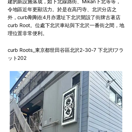
建的新設施落成，如下北線路街、Mikan下北等等，
令地區近年更顯活力。於是在高円寺、北沢分店之
外，curb剛剛在4月亦選址下北沢開設了街牌古著店
curb Root。位處下北沢車站與下北沢一番街之間，地
理位置非常便利。
curb Roots_東京都世田谷區北沢2-30-7 下北沢Iフラ
ット202