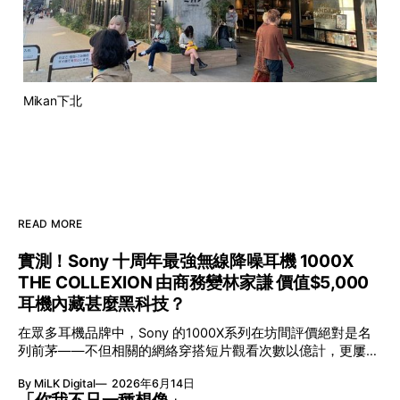
Mikan下北
READ MORE
實測！Sony 十周年最強無線降噪耳機 1000X
THE COLLEXION 由商務變林家謙 價值$5,000
耳機內藏甚麼黑科技？
在眾多耳機品牌中，Sony 的1000X系列在坊間評價絕對是名
列前茅——不但相關的網絡穿搭短片觀看次數以億計，更屢獲
英國影音網年度最佳、連續數年奪得日本電子器材奧斯卡
By MiLK Digital
2026年6月14日
VGP 金獎，也是 Amazon 折扣日的大熱推介。