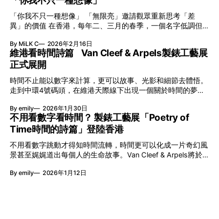
「你我不只一種想像」
「你我不只一種想像」 「無限亮」邀請觀眾重新思考「差
異」的價值 在香港，每年二、三月的春季，一個名字低調但
有力地發光—「無限亮」(No Limits) 。「無限亮」由香港藝術
By MiLK C
2026年2月16日
節與香港賽馬會慈善信託基金聯合呈獻，以共融藝術為核心，
維港看時間詩篇 Van Cleef & Arpels製錶工藝展
八年來不只是帶來無數來自世界各地的優秀節目，更致力於在
正式展開
本地建立屬於香港的共融創作生態。今年更首度與本地兩大旗
艦藝團強強聯手打造兩部深具意義的作品《遊延》及《弦上光
時間不止能以數字來計算，更可以故事、光影和細節去體悟。
影》，展開一場前所未有的藝術對話，擦下多元藝術下的流動
走到中環4號碼頭，在維港天際線下出現一個關於時間的夢幻
能量，全面開展一場無界限嘅藝術旅程。 第八屆「無限亮」
入口：Van Cleef & Arpels的「Poetry of Time時間的詩篇」展
以「你我不只一種想像」為題，從共融角度重新思索「差異」
By emily
2026年1月30日
覽。由即日至2月8日期間舉行，世家把一貫低調精緻的製錶語
的價值。不同能力人士是社會多樣性的一部分。每人皆擁有
不用看數字看時間？ 製錶工藝展「Poetry of
言搬離傳統店舖，放進公共場域，讓時間不只是腕上的個人物
「不同」能力與特質，當我們一齊生活、一齊創作、互相啟
Time時間的詩篇」登陸香港
件，而是一場可以與他人一同經歷的詩意旅程。 在碼頭打開
發，偏見與界線，也自然被藝術溶化。 「無限亮」2026精彩
「時間詩集」 走進展場尤如翻開一本時間詩集，藉由不同主
節目包括: 2月27日至3月1日：帕拉管弦樂團《無邊狂想曲》/
不用看數字跳動才得知時間流轉，時間更可以化成一片奇幻風
題呈現時間的無限想像。Van Cleef & Arpels的腕錶從來不是
音樂‧舞蹈 (開幕節目) 2月28日至3月1日：
景甚至娓娓道出每個人的生命故事。Van Cleef & Arpels將於1
由單純的機械與數字堆砌，更像是腕上的動人故事。 世家以
月24日至2月8日在中環4號碼頭舉行「Poetry of Time時間的
精湛的製錶技術與敘事美學為核心，讓每一枚腕錶都超越單純
By emily
2026年1月12日
詩篇」展覽，邀請大家走進由愛情故事、詩意星象、迷人自然
報時的功能，而是把稍縱即逝的瞬間凝結成可以反覆閱讀的畫
到芭蕾舞伶與仙子共同編織的多重宇宙，親身體驗世家在製錶
面，像是把一段關係，甚至一段記憶封存於錶盤之中。 自
工藝上的極致追求。 橋上的永恆約會 展覽以Alfred Van Cleef
1906年於巴黎芳登廣場創立以來，Van Cleef & Arpels一直追
與Estelle Arpels的愛情為序幕，奠定世家百年的浪漫基調。展
求文化傳承與創新。展覽以5個主題重組了世家的故事及詮釋
覽以此為序曲，精選展出Patrimony典藏系列的作品並劃分為5
時間的角度：愛情、詩意星象、迷人的大自然、芭蕾舞伶與仙