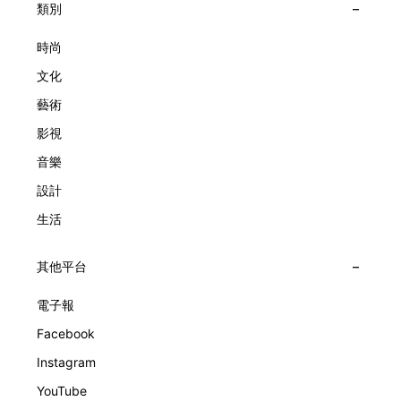
大主題展區，彰顯世家的核心價值。2010年，Van Cleef &
類別
子，以及訴說時間的珠寶。每個主題展區都有精美的佈置回應
Arpels推出Pont des Amoureux腕錶，這是第一款在日內瓦高
主題，引導觀眾在欣賞工藝同時產生情感的投射與共鳴。
級鐘錶大賞（Grand Prix d'Horlogerie de Genève）中獲獎的
時尚
系列腕錶。一對戀人在巴黎石橋緩緩靠近，每逢正午與午夜相
文化
擁而吻。雙逆跳機芯精準驅動這場機械浪漫，讓時間不再是抽
象概念，而是心跳的律動。 故事並未完結，2025年推出的
藝術
Lady Arpels Bal des Amoureux
影視
音樂
設計
生活
其他平台
電子報
Facebook
Instagram
YouTube