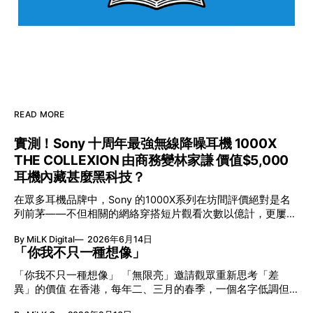
READ MORE
實測！Sony 十周年最強無線降噪耳機 1000X
THE COLLEXION 由商務變林家謙 價值$5,000
耳機內藏甚麼黑科技？
在眾多耳機品牌中，Sony 的1000X系列在坊間評價絕對是名
列前茅——不但相關的網絡穿搭短片觀看次數以億計，更屢獲
英國影音網年度最佳、連續數年奪得日本電子器材奧斯卡
By MiLK Digital
2026年6月14日
VGP 金獎，也是 Amazon 折扣日的大熱推介。
「你我不只一種想像」
「你我不只一種想像」 「無限亮」邀請觀眾重新思考「差
異」的價值 在香港，每年二、三月的春季，一個名字低調但
有力地發光—「無限亮」(No Limits) 。「無限亮」由香港藝術