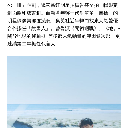
の一冊」企劃，邀來當紅明星拍廣告甚至拍一輯限定
封面照印成書封。而就著年輕一代對單單「賣樣」的
明星偶像興趣度減低，集英社近年轉而找來人氣聲優
合作擔任「說書人」。曾聲演《咒術迴戰》、《地。-
關於地球的運動-》等多部人氣動畫的津田健次郎，更
連續第二年擔任代言人。