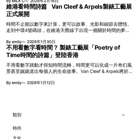
By MiLK C
2026年2月16日
節與香港賽馬會慈善信託基金聯合呈獻，以共融藝術為核心，
維港看時間詩篇 Van Cleef & Arpels製錶工藝展
八年來不只是帶來無數來自世界各地的優秀節目，更致力於在
正式展開
本地建立屬於香港的共融創作生態。今年更首度與本地兩大旗
艦藝團強強聯手打造兩部深具意義的作品《遊延》及《弦上光
時間不止能以數字來計算，更可以故事、光影和細節去體悟。
影》，展開一場前所未有的藝術對話，擦下多元藝術下的流動
走到中環4號碼頭，在維港天際線下出現一個關於時間的夢幻
能量，全面開展一場無界限嘅藝術旅程。 第八屆「無限亮」
入口：Van Cleef & Arpels的「Poetry of Time時間的詩篇」展
以「你我不只一種想像」為題，從共融角度重新思索「差異」
By emily
2026年1月30日
覽。由即日至2月8日期間舉行，世家把一貫低調精緻的製錶語
的價值。不同能力人士是社會多樣性的一部分。每人皆擁有
不用看數字看時間？ 製錶工藝展「Poetry of
言搬離傳統店舖，放進公共場域，讓時間不只是腕上的個人物
「不同」能力與特質，當我們一齊生活、一齊創作、互相啟
Time時間的詩篇」登陸香港
件，而是一場可以與他人一同經歷的詩意旅程。 在碼頭打開
發，偏見與界線，也自然被藝術溶化。 「無限亮」2026精彩
「時間詩集」 走進展場尤如翻開一本時間詩集，藉由不同主
節目包括: 2月27日至3月1日：帕拉管弦樂團《無邊狂想曲》/
不用看數字跳動才得知時間流轉，時間更可以化成一片奇幻風
題呈現時間的無限想像。Van Cleef & Arpels的腕錶從來不是
音樂‧舞蹈 (開幕節目) 2月28日至3月1日：
景甚至娓娓道出每個人的生命故事。Van Cleef & Arpels將於1
由單純的機械與數字堆砌，更像是腕上的動人故事。 世家以
月24日至2月8日在中環4號碼頭舉行「Poetry of Time時間的
精湛的製錶技術與敘事美學為核心，讓每一枚腕錶都超越單純
By emily
2026年1月12日
詩篇」展覽，邀請大家走進由愛情故事、詩意星象、迷人自然
報時的功能，而是把稍縱即逝的瞬間凝結成可以反覆閱讀的畫
到芭蕾舞伶與仙子共同編織的多重宇宙，親身體驗世家在製錶
面，像是把一段關係，甚至一段記憶封存於錶盤之中。 自
工藝上的極致追求。 橋上的永恆約會 展覽以Alfred Van Cleef
1906年於巴黎芳登廣場創立以來，Van Cleef & Arpels一直追
與Estelle Arpels的愛情為序幕，奠定世家百年的浪漫基調。展
求文化傳承與創新。展覽以5個主題重組了世家的故事及詮釋
覽以此為序曲，精選展出Patrimony典藏系列的作品並劃分為5
時間的角度：愛情、詩意星象、迷人的大自然、芭蕾舞伶與仙
大主題展區，彰顯世家的核心價值。2010年，Van Cleef &
類別
子，以及訴說時間的珠寶。每個主題展區都有精美的佈置回應
Arpels推出Pont des Amoureux腕錶，這是第一款在日內瓦高
主題，引導觀眾在欣賞工藝同時產生情感的投射與共鳴。
級鐘錶大賞（Grand Prix d'Horlogerie de Genève）中獲獎的
時尚
系列腕錶。一對戀人在巴黎石橋緩緩靠近，每逢正午與午夜相
文化