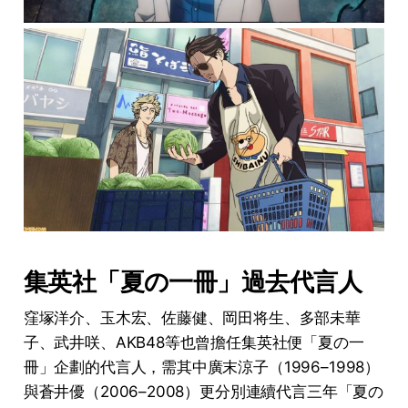
集英社「夏の一冊」過去代言人
窪塚洋介、玉木宏、佐藤健、岡田将生、多部未華
子、武井咲、AKB48等也曾擔任集英社便「夏の一
冊」企劃的代言人，需其中廣末涼子（1996–1998）
與蒼井優（2006–2008）更分別連續代言三年「夏の