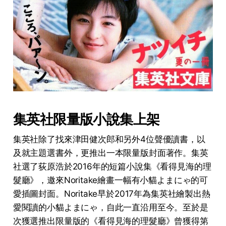
集英社
限量版
小說集
上架
集英社除了找來津田健次郎和另外4位聲優讀書，以
及就主題選書外，更推出一本限量版封面著作。集英
社選了荻原浩於2016年的短篇小說集《看得見海的理
髮廳》，邀來Noritake繪畫一幅有小貓よまにゃ的可
愛插圖封面。Noritake早於2017年為集英社繪製出熱
愛閱讀的小貓よまにゃ，自此一直沿用至今。至於是
次獲選推出限量版的《看得見海的理髮廳》曾獲得第