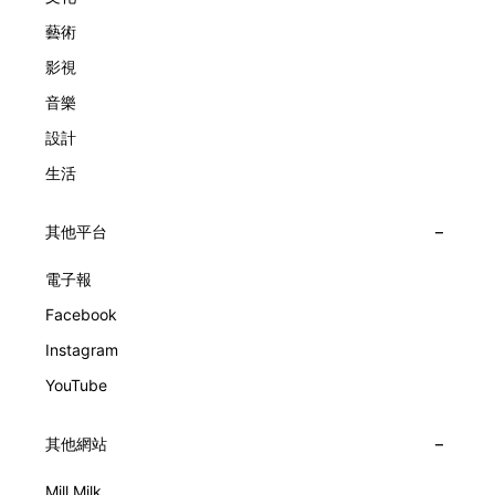
擁而吻。雙逆跳機芯精準驅動這場機械浪漫，讓時間不再是抽
象概念，而是心跳的律動。 故事並未完結，2025年推出的
藝術
Lady Arpels Bal des Amoureux
影視
音樂
設計
生活
其他平台
電子報
Facebook
Instagram
YouTube
其他網站
Mill Milk