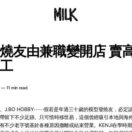
燒友由兼職變開店 賣
工
日
—
11 min read
、J.BO HOBBY⋯⋯假若是年過三十歲的模型發燒友，必定
帶留下不少足跡。只可惜時移世易，這個曾經吸引本地與海
有不少老字號基於各種原因撒離或結束營業。KENJI在學時