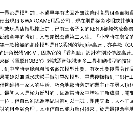
一帶都是模型舖，不過早年有些因為無法應付高昂租金而搬
便出現很多WARGAME用品公司，現在則是從尖沙咀或其他
型或玩具店轉戰樓上舖，已有三名子女的KENJI卻毅然放棄
延續童年的嗜好，又想趁機會過第二人生。「小學時在舅父
第一款接觸的高達模型是HG系列的雙頭龍高達，亦喜歡《GU
》小說的奸角機體MK-V，因為它的『香蕉臉』設計有別於傳統高
來從《電擊HOBBY》雜誌逐漸認識更多工具和砌模型的技
，到中學時更膽粗粗報名參加模型比賽。有次比賽後帶著作
果開始以兼職形式幫手做訂單砌模型。畢業後輾轉到了銀行
僅夠維持一家人的生活。巧合地那時舊舖的業主正在尋人頂
。最初太太是極力反對的，因為當時家中增添了新成員，開
一位，但自己卻認為年紀尚輕可以一試，即使失敗，大不了
討的租金頗合理，又相信自己能力應付得來，於是最後倉卒