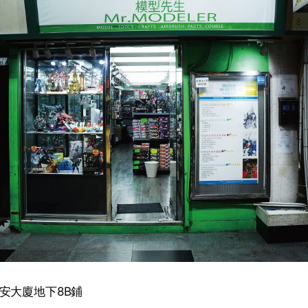
安大廈地下8B鋪