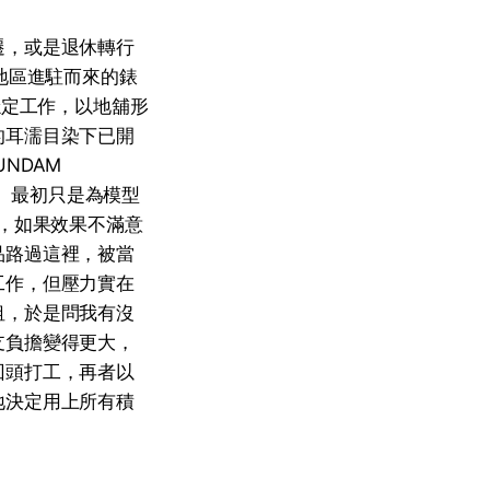
遷，或是退休轉行
地區進駐而來的錶
穩定工作，以地舖形
的耳濡目染下已開
NDAM
達。最初只是為模型
術，如果效果不滿意
品路過這裡，被當
工作，但壓力實在
租，於是問我有沒
支負擔變得更大，
回頭打工，再者以
地決定用上所有積