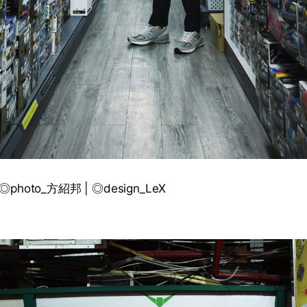
| ◎photo_方紹邦 | ◎design_LeX