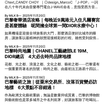
◎text_CANDY CHOY ｜◎design_MarcoC 「J-POP」一詞
代日本特攝片與動畫薰陶，直到成長後有經濟能力才買回當年
在八十年代末由音樂專門電台J-WAVE命名，意指受西方音樂
心頭好，再於廿年前開始從事玩具銷售，現時位於筲箕灣的玩
影響的日本現代音樂流派。九十年代至千禧年初更是J-POP的
具店，更是香港少有的大型懷舊玩具集中地，甚至吸引馬來西
By MiLK B
2025年11月20日
黃金時代，當中以1994年起由傳奇音樂製作人小室哲哉一手
亞、日本、台灣和杜拜等玩具愛好者特意前來尋寶！
巴黎奢華酒店攻略｜每晚近9萬港元入住凡爾賽宮
栽培的一眾「小室家族」歌手，包括安室奈美惠、華原朋美、
RAYMOND更於舖內另闢一角，擺放多年來的珍貴收藏，當中
是甚麼體驗 呢間擁全球第一間DIOR水療中心！
GLOBE、TRF等最具代表性！ 其後J-POP更發展出更多的分
除有大量車仔玩具，還有出產自七八十年代的大膠玩具。 大
支，視覺系、搖滾系的J-ROCK如LUNA SEA、GLAY，突如其
膠的魅力 所謂的珍寶大膠，是指大型塑膠玩具，而主題離不
如果機場是迎接全球旅客的大門，那麼酒店便好比城市的睡
來的一股沖繩跳舞組合SPEED、MAX、DA PUMP等的出現，
開《鐵甲萬能俠》、《超力電磁俠》、《百獸王》等七至八十
房，讓旅客以最精神的狀態迎接精彩的行程。雖然受到疫情影
到九十年代末的HIP HOP、R&B風潮，造就宇多田光、濱崎
年代的機械人動畫，是合金玩具以外另一種機械人迷的收藏目
響旅客量驟降，但近年巴黎境內仍有不少新酒店落成開張，無
步、MISIA、倉木麻衣等更多歌姬加入樂壇，讓平成歌姬陣容
標。「以前曾擁有《超時空要塞》的變形飛機、《鐵人28》、
By MiLK B
2025年11月20日
論是追求城市景觀、一嚐米芝蓮美食、融入大自然，甚至享受
愈來愈強。 同期像J家旗下的男團、女團MORNING娘等亦開
巴黎時尚地圖｜CHANEL工藝總部LE 19M、
《太陽之子》B
宮廷式服務，都能在這個城市得到滿足。 ◎text_RAY.P |
始打造既具顏值兼備跳唱實力的男、女偶像組合，這十年間百
DIOR總店 4大必去時尚品牌地標
◎design_LeX CHEVAL BLANC PARIS：擁全球首間DIOR水療
花齊放的歌手、樂隊與偶像把J-POP推至最巔峰的階段，熱潮
中心 伴隨莎瑪麗丹百貨公司開幕的，還有巴黎最新住宿熱點
更延伸到全亞洲，我們才能有機會讓J-POP歌曲陪伴成長。在
花都、光之都、浪漫之都、文化之都、藝術之都⋯⋯巴黎還有
CHEVAL BLANC PARIS。酒店坐落於塞納河畔，能將羅浮
重溫以下二十個不同界別的J-
一個重要而著名的別號：時尚之都。由最初法王路易十四以華
宮、艾菲爾鐵塔、聖母院等地標的日夜美景盡收眼簾。法國建
麗服飾彰顯君主形象、民間陸續發展各式各樣的精湛工藝、吸
築師EDOUAD FRANCOIS聯同美國建築師PETER MARINO希
By MiLK B
2025年11月19日
引充滿天份的設計師前來追夢，到今天匯聚全球最頂尖的服裝
望以法式住宅風格營造隱密性高的住宿體驗，因此盡量減少房
巴黎藝術之旅｜從粟米交易所、沒落百貨變必訪
品牌，逐步成就巴黎登上時尚殿堂之位置。 ◎text_RAY.P |
間數量，全酒店合共只得七十二間客房和四個用餐區。色調以
地標 6大景點不容錯過！
◎design_LeX LE 19M 自1985年發起保育法國傳統工藝坊的
純白、米白及金為主，並以藝術與當代設計元素作點綴，為酒
計劃、成立子公司PARAFFECTION，到每年發表MÉTIERS
店注入舒服、優雅而浪漫的氣氛。酒店另一個重要賣點是全球
作為歐洲文化藝術重鎮，無論是數量抑或質素，巴黎的博物館
D’ART系列，CHANEL一直透過不同方法延續工藝文化，而近
僅此一間的DIOR水療中心，內裡設有六個不同風格佈置的獨
與藝術館也是眾多城市之中名列前茅，好讓旅客除了吃喝玩
年落成的總部LE 19M，更體現品牌對於守護傳統的承諾。 向
立療程室，提供多達四十八種療程選擇。雖然現時DIOR水療
樂，亦能透過當中的收藏展品以至建築古蹟本身，更深入了解