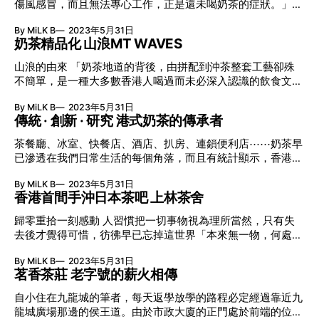
傷風感冒，而且無法專心工作，正是還未喝奶茶的症狀。」自
速把歌曲傳到手機，而且最多只能儲存一百首歌！ 更吊詭
小受到媽媽薰陶，長大後成為奶茶迷的崔氏兄弟HAZE和
的，在ROKR E1發表後二十分鐘，STEVE JOBS同場發表外形
By MiLK B
2023年5月31日
LONG，喜愛奶茶的程度不只於每天至少一杯，而且驅使他們
時尚、又薄又輕兼可儲存一千首歌曲的iPod Nano！誰是主
奶茶精品化 山浪MT WAVES
在2014年展開名為「奶茶通俗學」的文化研究項目，以既認
角，你知我知單眼佬都知。如此規格，ROKR E1當然注定失
真亦幽默的插圖漫畫吸引大眾目光，從而探討奶茶的通俗文化
敗，一年後事實亦證明，ROKR E1只售出一百萬部，而iPod
山浪的由來 「奶茶地道的背後，由拼配到沖茶整套工藝卻殊
和與茶餐廳的軼事趣聞，甚至為小店形式經營的茶記爭取更多
Nano則售出七百萬部的好成績。 看來教主的真正用意，就是
不簡單，是一種大多數香港人喝過而未必深入認識的飲食文
話語權。「本地的文化缺失正是過度商業化，坊間由大財團或
和Cingular
化。經歷了數十年的洗練，港式奶茶不但建立獨有風味與特
主流聲音傳播的奶茶資訊未必完全正確，相反宣傳成份愈高愈
By MiLK B
2023年5月31日
色，而且透過更多新穎及趕上時代的面貌示人，甚至能夠走向
需要FACT CHECK。研究開始後，漸漸發現奶茶無論在技術含
傳統 · 創新 · 研究 港式奶茶的傳承者
世界。」本身從事金融會計行業的ALEX，因為外出用膳而常
量或地理環境等知識水平，絕不下於紅酒咖啡。」 比關注組
喝奶茶，繼而對它產生興趣，甚至開始鑽研何謂一杯好喝的奶
茶餐廳、冰室、快餐店、酒店、扒房、連鎖便利店⋯⋯奶茶早
更早關注 當其他關注組尚未在FACEBOOK出現前，崔氏兄弟
茶。另一方面，喜歡背著背包周遊列國的他，亦反思有甚麼東
已滲透在我們日常生活的每個角落，而且有統計顯示，香港人
已對奶茶及茶餐廳文化展開深入調查，但由於相關的書籍文獻
西能夠代表香港的獨特文化，與朋友聚會時又有沒有非酒精的
每天大約消耗250萬杯奶茶，單憑數字已證明這杯平民飲品，
及資料不多，於是接受建議採用田野考察的方法，遊走多區品
飲品可以共同分享⋯⋯這些想法最終驅使ALEX在2016年正式
By MiLK B
2023年5月31日
在不少人心裡的地位是何等重要！既然今期主題是「香港喫
嚐不同奶茶之餘，亦以個人方法記錄一個關於茶記文化的故
學習沖製港式奶茶的手藝，並在國際金茶王陳子平師傅的指導
香港首間手沖日本茶吧 上林茶舍
茶」，又豈能缺少本地代表港式奶茶？可是眾人口味各有不
事。「經常強調『每趟美味的旅程都是用腳開始』，即是要親
下在業界比賽中獲獎，後來更聯同拍檔們在2019年創立奶茶
同，而且坊間已有大大小小奶茶龍虎榜或試飲報告，所以不在
眼觀察、用鼻去嗅、用口品嚐，甚至感受當下的溫度。」倆人
歸零重拾一刻感動 人習慣把一切事物視為理所當然，只有失
品牌「山浪」，嘗試把傳統融合創意推陳出新，令港式奶茶變
此評論哪一家的茶最正宗或非喝不可了；反而今回藉著三個受
還給自己一個標準，就是先在社區附近走一轉，了解當地街坊
去後才覺得可惜，彷彿早已忘掉這世界「本來無一物，何處惹
得更現代化、精品化與年輕化。 結合傳統與現代化的沖茶方
訪單位的故事，讓大家知道他們正在透過不同形式推廣奶茶，
後才行
塵埃」。人生在世，要學會不再執意追求不屬於自己的人和
法 ALEX認為，品嚐奶茶除了根據色、香、味、茶質與回甘醇
讓這項「非物質文化遺產」一直傳承下去。 港式奶茶的前世
By MiLK B
2023年5月31日
事，很多事情就像日本茶道中的「一期一會」名言般，有些相
度，還可再分成前、中、後段；先聞茶香喚醒整個人的神經，
今生 50年代英國殖民統治時期，英國商人除將咖啡紅茶運送
茗香茶莊 老字號的薪火相傳
會一生僅此一次，無法重來，因此保持心靈平靜、享受當下、
再試茶的濃度與厚度，最後感受到回甘餘韻。有別一般樽裝奶
至香港，同時引入下午茶文化，以及由錫蘭紅茶、白糖與鮮奶
不批評，自然能和諧地連結宇宙萬物。六年前，本從事銀行工
茶，山浪的出品不但沒有添加防腐劑，更是根據傳統人手沖茶
自小住在九龍城的筆者，每天返學放學的路程必定經過靠近九
混合而成的英式奶茶，不過由於採用貴價材料沖製，故最初只
作，自言性格有點急躁的SHAWN MAK，因在日本品嚐過一杯
的原理及配方，再配合科學研究數據和製作工序，以批量形式
龍城廣場那邊的侯王道。由於市政大廈的正門處於前端的位
屬於上流社會階層享用的專利。英式奶茶其後輾轉流入民間，