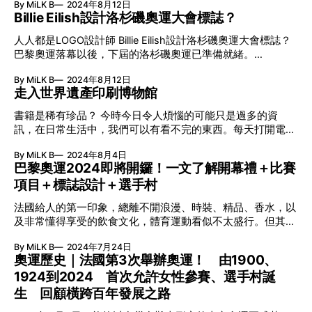
塘鵝，第六天則有一隻畫在Cricklewood一塊舊廣告牌上的正
By MiLK B
2024年8月12日
團體花劍金牌後，再次協助法國取得該項賽事銅牌，其實力有
撞，結果造成四人死亡和四十五人重傷的意外。此事發生後令
在伸懶腰的野貓（數小時後被拆去）。第七天倫敦市中心City
Billie Eilish設計洛杉磯奧運大會標誌？
目共睹。 在劍擊運動背後，Lefort是位出色的攝影師。2018
亞哥花園的遊客人數再度大減，而且經常傳出可怕的靈異事
of London金融區，一個警察崗亭被變成魚缸，裡面充滿食人
年，Lefort 開始接觸攝影。他最初只是為了興趣，但慢慢地發
件，樂園終在2008年宣佈關閉，亞哥花園亦由昔日充滿歡樂
人人都是LOGO設計師 Billie Eilish設計洛杉磯奧運大會標誌？
鯧（已被移去）。第八天的作品於Charlton有一隻趴在一輛廢
現，攝影有助平衡他的生活，並為生活帶來創造性，致使他能
和回憶的快樂地淪為廢墟，只剩下雜草和破碎的桌椅、日久失
巴黎奧運落幕以後，下屆的洛杉磯奧運已準備就緒。
車上的犀牛（車子隨後被移去）。在我撰寫此文當日，倫敦動
在高水平的劍擊賽事裡持續獲得新鮮感，有助他繼續於各項賽
修的旋
LA28（洛杉磯奧運委員會）早於2018年已開始構思新的奧運
物園門外出現了一隻大猩猩，正在嘗試釋放其他動物，這是第
事中奪標。 本身已經是一位物理治療師，Lefort憑著無窮的靈
By MiLK B
2024年8月12日
標誌，並在4年前宣佈Billie Eilish獲邀為大會標誌的設計師之
九天的作品。目前尚未清楚這個以動物為主題的系列會於何時
感，過往已出版了3本攝影集。他的攝影作品除了以數碼及紙
走入世界遺產印刷博物館
一。 其實除了Billie Eilish，LA28亦同時委託了Michael
結束？亦不知道這些作品會有什麼下場？但毫無疑問的是，每
本形式呈現外，最近還成為了巴黎Olympic Museum的展品。
Johnson、Allyson Felix、Chloe Kim、Sky Brown等體育名宿
一件作品都已成為新聞焦點。 一場考驗
書籍是稀有珍品？ 今時今日令人煩惱的可能只是過多的資
獲邀為今屆奧運的「Olympian Artist」，Lefort的作品跟其他
與及現役當打運動員參與，亦邀來奥斯卡影后Reese
訊，在日常生活中，我們可以有看不完的東西。每天打開電腦
身兼藝術家的運動員一樣，如Brooklyn McDougall、
Witherspoon、紋身師Dr. Woo等城中知名人士一起設計，跳
或手機，就可以接收無窮無盡的訊息。就算是書籍，不論是電
Clementine Maconachie和Annabel Eyres等，會被安排於
出體育界的框框。LA28給予每位LA28 Creator一個標準的
By MiLK B
2024年8月4日
子書或實體書，基本上都是唾手可得。 而你又有沒有想過，
Olympic Museum展出，讓大眾在參與體育賽事之餘，亦能去
「LA28」標誌，然後任由他們設計自己版本的「A」字。
巴黎奧運2024即將開鑼！一文了解開幕禮＋比賽
在16世紀以前，書籍都是稀有珍品？書籍的價格甚至相當於普
認識及欣賞運動員向藝術發展的另
Billie Eilish以其螢光綠頭髮設計？ Billie Eilish的設計使用了螢
項目＋標誌設計＋選手村
通人數月甚至數年的收入？以一本中世紀的手抄本聖經為例，
光綠色，與她幾年前的標誌性髮色互相呼應。 「奧運就是奧
當時價值可達40個金幣，這相當於一個工匠數年的工資。回顧
運，全世界的人們都將會聚集於此（洛杉磯），8年後，我期
法國給人的第一印象，總離不開浪漫、時裝、精品、香水，以
人類資訊史，由智能手機及社交媒體，回帶到互聯網、電視、
待著那一刻。這個『A』字是我用於自己的徽標上之字體。誰
及非常懂得享受的飲食文化，體育運動看似不太盛行。但其實
收音機、電影、報紙、印刷術⋯⋯以上每個階段都令大眾的生
知道這是否會跟我8年後的生活仍息息相關，但我不想取悅過
法國每年都主辦很多大型體育賽事，甚至連奧運獎牌也曾經是
活起了翻天覆地的變化。它不但改變了整個世界，也改變了人
By MiLK B
2024年7月24日
去或未
世界第一（1900年第2屆），就算近這二、三十年也是前十名
與人之間的關係以及人類對世界的認知。 世上唯一！世遺印
奧運歷史｜法國第3次舉辦奧運！ 由1900、
以內，故法國絕對是體育強國。藉著即將在巴黎舉行的第33屆
刷博物館 早前到比利時安特衛普，有幸參觀了普朗坦・莫雷
1924到2024 首次允許女性參賽、選手村誕
夏季奧林匹克運動會（一般稱為2024巴黎奧運），我們就帶
圖斯博物館（Plantin-Moretus Museum）。它的前身就是文
大家走一趟法國體育之旅，好讓大家做好當現場觀眾的準備。
生 回顧橫跨百年發展之路
藝復興及歐洲早期著名的印刷機構——普朗坦印刷廠（Plantin
巴黎奧運開幕禮：首次戶外舉行！ 這是法國相隔100年後再次
Press），也稱為Officina Plantiniana。普朗坦印刷廠於1555年