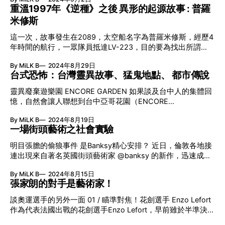
Hop教父的身段，為孫兒製作兒童音樂錄像頻道
神秘感，同時具備開放性，待觀眾自行發掘。 用3種顏色記下
Morris 被譽為「美術工藝運動」的領袖之一的William
重溫1997年《逆種》之後 異形的起源故事 : 普羅
DOGGYLAND。 此YouTube頻道的起點源於Snoop Dogg有見
旅途風景 另一幅於1953年創作的《Train Landscape》，是
Morris（1834年-1896年）是19世紀英國維多利亞時代重要的
米修斯
孫兒喜歡看Cocomelon的兒歌MV和節目，對此他表示非常厭
Ellswor
人物，身兼設計師、詩人、作家和社會行動主義者，並被視為
惡，於是把心一橫，索性製作一個兒童頻道，錄製Snoop
「美術工藝運動」（Arts and Crafts Movement）的領袖之
這一次，故事發生在2089，太空船名字為普羅米修斯，經歷4
Dogg版本的動畫及童謠，讓孫兒們看看自己的祖父有多酷。
一。年輕時的William Morris對中世紀藝術和文學皆有濃厚興
年時間的航行，一眾隊員抵達LV-223，目的要為找出所謂
「粉墨登場」聲演紫色史努比狗狗 在DOGGYLAND的動畫當
趣。1852年他進入牛津大學，結識了前拉斐爾派（Pre-
「ENGINEER」的東東，探索一個驚天的秘密。看上去很面
中，Snoop Dogg「粉墨登場」聲演Bow Wizzle——一頭束了
By MiLK B
2024年8月29日
Raphaelite Brotherhood）
善？當然，這就是在三十多年前，讓我們害怕牙肉多過牙齒的
辮子、雙腳直立的紫色（Barney？）狗狗。 對於這個3D角
台式恐怖：台灣靈異故事、猛鬼地點、 都市傳說
《異形》系列電影的故事藍圖。2012年，首部曲導演列尼史
色，Snoop Dogg自豪地解說：「Bow Wizzle是一位非凡的
葛再次那起這個故事的火炬，把時空推到首部曲之前三十多年
Rapper。你知道孩子們都愛Rap，所以當他帶頭開始Rap的時
靈異廢棄遊樂園 ENCORE GARDEN 如果談及台中人的集體回
（大概也是我們離首部曲這故事的跨度），試圖為大家解開一
候，孩子們都喜歡跟隨他的節奏。他讓這一切變得有趣、酷，
憶，自然會讓人聯想到台中亞哥花園（ENCORE
些「謎」。當年《回到未來》，米高霍士腳踏AIR MAG，然
而且容易學習。」Bow Wizzle就是DOGGYLAND裡的大哥哥
GARDEN）。它曾是台中知名觀光景點，不但種有不同的花卉
而，《異形》薛歌妮韋花一對REEBOK ALIEN STOMPER，卻
By MiLK B
2024年8月19日
奇樹，而且當時開幕還有當地唯一的水舞秀及水幕電影，成為
和導師，用Rap及愛心去照顧園內所有的小狗狗。 吉卜
真的踏出一條血路！那個年代，電影創作，發光發熱，明媚時
一場街頭藝術之社會實驗
樂園的一大賣點。不但如此，亞哥花園也是台灣經典綜藝節目
光！ 《普羅米修斯》（PROMETHEUS） 上映日期：2012年6
《百戰百勝》拍攝的地點，而且它亦打開了台中遊樂園夜間開
明目張膽的偷狼事件 是Banksy精心安排？ 近日，倫敦各地接
月7日 故事簡介：時間推至當年探險隊與異形首次相遇的三十
放的先例，因此成功吸引大批的遊客。台中亞哥花園於1981年
連出現來自著名英國街頭藝術家 @banksy 的新作，迅速成為
年前，太空船「普羅米修斯號」正在遠赴外太空探索人類起源
開幕，曾經是台中最受歡迎的樂園，每年幾乎有一百萬人次以
了城中熱話。由第一天一隻危立在Kew Bridge的山羊開始（已
的秘密。他們相信在遙遠的星系之中，一些高等「異種生物」
上的遊客，全年營運收入高達三億多元新台幣，然而在在
By MiLK B
2024年8月15日
被封存保護），到第二天位於Chelsea窗上兩隻遙望的大象，
參與創造人類計劃，而這個剛被發現的星系，
1996年因投資失利而虧損近三千八百萬，加上在1999年台灣
張家朗的對手是藝術家！
再到第三天在Brick Lane鐵路橋上掛著三隻猴子，這些作品逐
發生最嚴重的九二一地震後，除了令台中的經濟一度受挫，同
日出現。當中第四天最為轟動，因為在Peckham一隻畫在衛星
談奧運選手的另外一面 01 / 瞄準對焦！花劍選手 Enzo Lefort
時導致亞哥花園的遊客大幅減少，樂園自此變得冷清。 直至
碟型天線上咆哮的狼竟然在眾目睽睽之下被火速偷去。接下來
作為代表法國出戰的花劍選手Enzo Lefort，早前雖於半準決賽
2001年，一輛通往亞哥花園的遊覽車發生嚴重車禍，該車輛
第五天，是兩隻在Walthamstow一間炸魚薯條店外正在吃魚的
中敗給香港世一張家朗，但仍以東道主身份，繼去屆取得男子
因下坡時車速過快，加上煞車失靈與另一輛上山中的遊覽車對