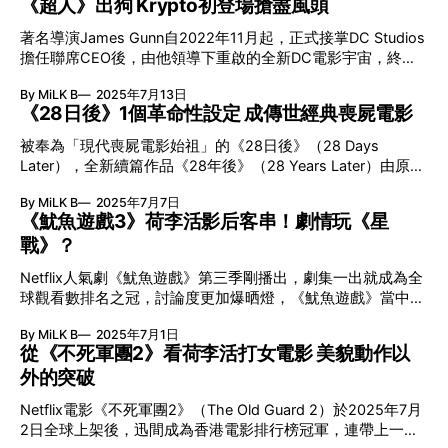
《超人》出狗 Krypto初登場搶盡風頭
港將於2025年8月14日香港上映，仲有近半個月相信大家等到
田導演及監製有澤亮哉將來港與觀眾會面，分享如何將這曾是
「頸都長」！ 《鬼滅之刃》必定是日本動漫當紅炸子雞，相
三不管的地帶，幻化成充滿魅惑、懷舊氣息以及愛情魔力的謎
著名導演James Gunn自2022年11月起，正式接掌DC Studios
關的周邊產品隨街可見，日系動漫熱潮彷彿從未冷卻過。不過
樣世界。 美國導演亞里艾斯特繼《寶驚魂》後再次夥拍影帝
擔任聯席CEO後，由他領導下重啟的全新DC電影宇宙，終於
講起日本動漫工業最興盛的黃金時期必定是九十年代，部份作
華堅馮力士的《愛丁頓》，加入型男佩德羅帕斯卡與金像影后
由7月10上映的電影《超人》（Superman）正式展開。不過在
品的劇情內容及設定震撼不少讀者，更影響不少新時代的漫畫
愛瑪史東，以極致黑色諷刺當代美國社會的瘋狂，殺入康城主
By MiLK B
2025年7月13日
多條《超人》預告中，最搶鏡的竟然是過去從未在任何《超
家，以下整理40套經典動漫，哪一套動漫令你最有回憶呢，同
《28日後》1個革命性設定 成傳世經典喪屍電影
競賽，將於電影節隆重首映。 2025 Summer
人》真人電影中亮相的超人愛犬Krypto，牠在預告中被身受重
時止一止癮！ 日本動漫黃金90年代必睇經典｜冒險戰鬥系列
傷的超人召喚前來救援，但卻頑皮地以為叫牠來玩耍，結果令
被奉為「現代喪屍電影始祖」的《28日後》（28 Days
即睇更多內容：日本動漫黃金90年代6部冒險戰鬥番 《龍
超人傷上加傷，其可愛動態，迅間迷倒大批觀眾！電影公司更
Later），全新續篇作品《28年後》（28 Years Later）由原版
珠》超級薩亞人一幕震撼當年觀眾 龍珠 （ドラゴンボール）
在《超人》上映期間，增設狗狗友善場，證明狗狗都有大市
導演丹尼波爾（Danny Boyle）與編劇阿歷士嘉倫（Alex
九十年代的《龍珠》，推出的動漫橫跨娜美星（菲利）篇、人
場！ 導演James Gun愛犬Ozu成靈感 能夠俘虜廣大觀眾，
By MiLK B
2025年7月7日
Garland）最新聯手打造，令影迷極為期待，不過要超越《28
造人間篇及魔人布歐篇三個時期。這段期間亦正值《龍珠》的
Krypto這隻超能狗狗絕不簡單，牠其實是由James Gunn新領
《魷魚遊戲3》荷李活影后客串！劇情玩《星
日後》的經典，難度極高。 《28日後》2002年在英國上映
故事發展最為白熱化的階段，相信很多人都會認同這一點的。
養的狗狗Ozu作靈感，當日James正在撰寫《超人》劇本，卻
戰》？
時，已震驚全世界，電影以全新革命性設計奔跑喪屍襲地球，
娜美星篇，最後超級薩亞人的出現不但徹底顛覆了許多讀者的
竟外領養了Ozu，牠頑皮不安，令James束手無策，於是靈機
直接影響之後大部份喪屍影視、漫畫等潮流文化。而倫敦末世
想像，更成為後來故事一個非常重要的設定
一觸，決定將其寫入《超人》故事之中。 所謂做事做全套！
Netflix人氣劇《魷魚遊戲》第三季剛播出，劇集一出就成為全
空盪質感的超強衝擊力，估不到相隔近20年後，因新冠疫症大
James更將Ozu完整用電腦掃描技術，複製到電影之中，並將
球觀看數排名之冠，討論度更加爆晒燈，《魷魚遊戲》當中除
爆發，倫敦封城令街頭真實上演空無一人的情況，電影更被喻
Ozu的灰色毛色，改成Krypto的白色。電影特別保留了Ozu一
了最多人講的奧斯卡超級巨星客串之外，導演兼編劇黃東赫之
為神預言！ 革命性奔跑喪屍 恐怖升級 在c出現之前，傳統影
By MiLK B
2025年7月1日
直耳仔會豎起的狀態，以及其頑皮的個性。在拍攝時除了電腦
前接受訪問時，更爆了不少內幕及創作靈感來源，其中《星球
視作品中的喪屍多為緩慢移動的「行屍走肉」，但《28日後》
從《不死軍團2》看荷李活打女電影 美貌動作以
特效之外，主要會由動物演員Jolene
大戰》除了成為角色正邪關係的根源之外，更成為終極遊戲的
首次大膽設計出動作快速、兇猛如野獸般的「感染者」。這種
外的突破
內容參考。今次一一為大家揭開《魷魚遊戲》第3季的秘密！
速度感令觀眾的恐懼大升級，也重新定義了喪屍片，往後這20
小心有雷！ 面具男 = 黑武士？ 《星戰》式對立 《魷魚遊戲》
多年，幾乎所有與喪屍有關的影視創作，都跟從這種設定，
Netflix電影《不死軍團2》（The Old Guard 2）於2025年7月
中李秉憲飾演的面具男，與李政宰飾演的主角成奇勳的關係，
2日全球上架後，迅間成為香港電影排行榜冠軍，連帶上一集
據導演黃東赫所講，是類似《星球大戰》（Star Wars）黑武