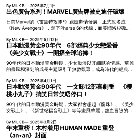
的《不死軍團》都殺入十大。查理絲花朗（Charlize Theron）
士與Luk Skywalker的正邪關係，面具男長期以黑色面具保護
By MiLK B
2025年7月1日
近年早已成為荷里活動作女星代名詞，除了《不死軍團》因有
自己，又加變聲器已經甚有參考意味。 面具男與成奇勳都曾
出色廣告系列！MARVEL廣告牌被史迪仔破壞
不死身，經常打到全身披血之外，《末日先鋒：戰甲飛車》
經成為「魷魚遊戲」的勝出者，可以算是天選之人，但一個卻
（Mad Max：Fury Road）以及《原子殺姬》（Atomic
因為創傷而步上黑暗，化身遊戲操控者，另一個則要反抗遊
日前Marvel的《雷霆特攻隊*》跟隨劇情發展，正式改名成
Blonde），更是女性動作片典範。 歷年來，荷里活拍過不少
戲，極具《星球大戰》中黑武士與Luke之間的對立味道。
《New Avengers》，舖下Pharse 6的伏線，而美國洛杉磯的
女性動作片，美貌與動作兼備，幾乎已經發展出一套固定的方
《帝國反擊戰》場景對白重現？ 來到第三季終極遊戲「空中
大型廣告牌也跟隨更換。不過，由於《史迪仔》真人版電影即
程式，當中一些優秀的女性動作片，全因能成功打破這些框
By MiLK B
2025年5月12日
魷魚遊戲」時，估不到竟重新演繹了《星球大戰：
將上映，坊間已經見到不少宣傳，而原本《New Avengers》
框，而成為經典！ 《墮落花》創心理探討殺手故事 許多女性
日本動漫黃金90年代 6部經典少女戀愛番
的廣告牌也被史迪仔迅速破壞，前後更換不足4日，不少網民
動作片角色，大多來自殘缺家庭，例如1990年女殺手經典
《美少女戰士》一開播全球追捧！
讚整個計劃非常有創意，亦非常合適史迪仔搗蛋的性格。
作、Luc Besson執導的《墮落花》（La Femme Nikita），女
《史迪仔》（Stitch）在二十年前面世，一身藍毛加上外星寵
主角Nikita本身就因染毒癮而被囚，卻被政府發掘並訓練成冷
90年代的日本動漫黃金時期，少女動漫以其細膩的情感、華麗
物的設計，受到不少人歡迎，喜歡他的挑皮，也會害怕他的搗
血殺手。
的畫風和深刻的成長主題吸引了無數觀眾，成為時代的經典。
蛋。最初他是迪士尼動畫師Chris Sanders在1985年為繪本製
這些作品不僅聚焦於少女的夢想與愛情，還融入了友情、冒險
作的角色，不過書並沒有面世所以不了了之。 後來，Chris為
By MiLK B
2025年4月1日
與魔法元素，開創了少女動漫的多元風貌。以下介紹六部90年
《花木蘭》製作結束後，迪士尼銳意有規模小、較低成本的動
日本動漫黃金90年代 一文睇12部喜劇番 《櫻
代最具代表性的少女動漫。此外在這段黃金時期，冒險戰鬥
畫電影，於是《史迪仔》的提案被帶到上來。 Chris原本將故
桃小丸子》搞笑日常笑唔停口！
類、運動類、科幻番、喜劇都出現不少經典作品，當中又有哪
事設定於美國的堪薩斯州，不過後來想設定遠離都市的環境，
一套動漫令你最有回憶呢？ 電影少女 / I”s 桂正和的漫畫作品
改為夏夏威夷，是迪士尼動畫中第一次以這個地方為背景，而
90年代的日本動漫黃金時期，大家都會想起《龍珠》、《美少
一向以女角漂亮而性感見稱，九十年代的這兩套作品確實讓當
當地的獨特文化和風景為故事增添了溫暖和家庭氛圍。2001
女戰士》、《新世紀福音戰士》等等畫風華麗，熱血冒險的劇
年的無數少男看得如痴如醉，光看著單行本那繪畫得超精美的
年世貿襲擊，令原定《史迪仔》中波音 747
情引人入勝的作品。不過當中亦有不少喜劇與日常類動漫以輕
封面，已經足夠令人興奮大半天。 《電影少女》的故事發展
By MiLK B
2025年3月2日
鬆幽默的劇情、鮮明的角色個性和溫馨的日常描寫，陪伴觀眾
引人入勝，夾雜一點點精彩的「鹽花」，非常能夠抓住男生的
年末重榜！木村着用 HUMAN MADE 重登
並成為心中的經典。這些作品以搞笑、治癒或青春為主題，展
心理。當然它本身就是一個非常好看又感人的科幻愛情故事，
《an•an》封面
現了生活的趣味與人際關係的溫暖。 櫻桃小丸子（ちびまる
還記得小愛餵洋太吞下「忘記藥丸」的一幕，真是傷感得叫人