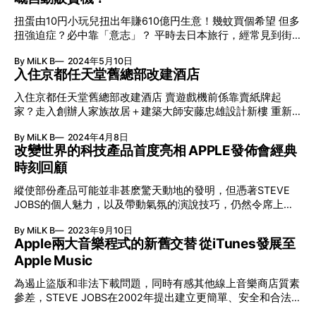
燒錄功能，更與iPod及Mac電腦組成鐵三角：用家想在iPod聽
史。1980年4月28日Game & Watch之誕生，除了扭轉任天堂
歌便要先經Mac的iTunes載入歌曲，同時亦可在iTunes更有系
扭蛋由10円小玩兒扭出年賺610億円生意！幾蚊買個希望 但多
的命運，更開始了掌心遊戲機在電玩界的一場革命。 因為有
統地管理音樂庫。 由iTunes 到Apple Music 為遏止盜版和非法
扭強迫症？必中靠「意志」？ 平時去日本旅行，經常見到街
Game & Watch，才會出現《Donkey Kong》，然後更有
下載問題，同
上到處都有扭蛋機。但你有沒有想過，原來扭蛋機並非日本發
《Mario》。此外，人氣大Game《薩爾達傳說》亦是從Game
By MiLK B
2024年5月10日
明而是來自美國？當年扭蛋機最初在日本出現時，裡面的玩具
& Watch而來。 復古遊戲熱不斷升溫，香港亦有一群Game迷
入住京都任天堂舊總部改建酒店
大部份為香港製造？ 今集帶大家了解一下扭蛋的發展歷史：
投入其中。他們會定期搞Game聚。除了Game & Watch之
由1880年代叫「沉默的銷售員」自動販賣機開始，到1965年
外，大量極罕中古遊戲機亦會於今集《Big Brand Theory 》現
入住京都任天堂舊總部改建酒店 賣遊戲機前係靠賣紙牌起
東京淺草首部美國進口扭蛋機「以10圓收集全世界的玩
身。 順帶一提，日本任天堂博物館即將在2024年10月2日開
家？走入創辦人家族故居＋建築大師安藤忠雄設計新樓 重新
具！」，再到扭蛋掀起的四波 「扭蛋熱潮」，以及電子扭蛋
幕！
認識任天堂起源故 任天堂在成為世界遊戲產業龍頭之前，是
Loot box同扭蛋變體盲盒的發展。亦會同大家分析一下，太沉
By MiLK B
2024年4月8日
在京都製作花札紙牌起家，當年的公司總部一直座落在鴨川旁
迷抽扭蛋可能出現的賭徒謬誤、強迫症或控制錯覺偏誤！ 扭
改變世界的科技產品首度亮相 APPLE發佈會經典
的五條。這段塵封百年的歷史，在2022年舊總部改作酒店
蛋已由「幾蚊買個希望」小玩兒，到2022年，日本扭蛋業成
時刻回顧
「丸福樓」之時，終於得以重見天日。 「丸福樓」分為四大
為有超過4億美元生意額的賺錢金蛋！
部分 ——天堂花札前辦公室、任天堂創世家族山內家族故
縱使部份產品可能並非甚麽驚天動地的發明，但憑著STEVE
居、舊卡牌倉庫何建築大師安藤忠雄設計的新樓。這集Follow
JOBS的個人魅力，以及帶動氣氛的演說技巧，仍然令席上觀
Me帶大家入住丸福樓，體驗酒店服務，了解任天堂這段起源
眾拍案叫絕，日後更成為不同範疇人士的學習對象。藉著
故事。
By MiLK B
2023年9月10日
2023 Apple 發佈會將於香港時間9月13日凌晨1時舉行的前
Apple兩大音樂程式的新舊交替 從iTunes發展至
夕，讓我們重溫Apple發佈會經典而改變世界的重要時刻。
Apple Music
為遏止盜版和非法下載問題，同時有感其他線上音樂商店質素
參差，STEVE JOBS在2002年提出建立更簡單、安全和合法購
買數碼音樂的渠道，每首歌曲以$0.99美元出售，當中$0.7美