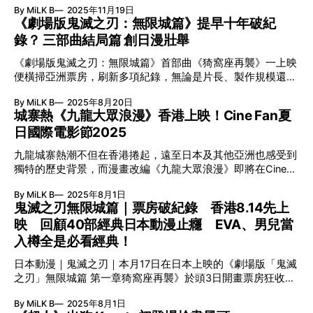
公眾開放的LE 19M佔地二萬五千平方米，樓高五層和設有兩
中心亦有進駐美國、杜拜等地，不過仍有不少人慕名而來。
By MiLK B
2025年11月19日
巴黎的歷史變遷。文化與藝術的發展從不受任何事情或因素影
層地下室，除有六百名常駐的工匠專家，還匯聚LESAGE（刺
《劇場版鬼滅之刃：無限城篇》提早十年破紀
響而停滯不前，就如巴黎在疫情下仍有不少文藝之地誕生，現
繡）、LEMARIÉ（羽飾與花藝）、MASSARO（鞋履）、
錄？ 三部曲結局篇 創日漫壯舉
存的也準備以全新面貌示人。 粟米交易所變博物館：
MAISON MICHEL（帽藝）、LOGNON（皺褶）、
PINAULT COLLECTION 繼格拉西宮當代藝術博物館和海關大
DESRUES（珠寶配飾）和GOOSSENS（金工）等多個傳統與
《劇場版鬼滅之刃：無限城篇》首部曲《猗窩座再襲》一上映
樓博物館後，法國奢華品牌大亨兼藝術收藏家FRANÇOIS
現代的工藝坊，務求為法國獨有的時尚遺產提供更長遠發展。
便橫掃亞洲票房，刷新多項紀錄，無論是片長、製作規模還是
PINAULT在巴黎設立另一所私人博物館BOURSE DE
「19M」
改編方式，都在日本動畫史上前所未有。由Ufotable傾力打
COMMERCE-PINAULT COLLECTION，與鄰近羅浮宮和龐畢
By MiLK B
2025年8月20日
造，將原作最終決戰拆成三部曲搬上大銀幕，結合頂尖視覺與
度中心構成巴黎市的藝術鐵三角。 這棟古蹟建於十八世紀，
城寨熱《九龍大眾浪漫》香港上映！Cine Fan夏
原創情節，令觀眾在IMAX巨幕下感受無限城的壓迫與震撼，
最初是露天的粟米交易場所，十九世紀經法國建築師
日國際電影節2025
為日漫改編電影再創新高。 日、台、港連環破票房紀錄 《劇
FRANÇOIS JOSEPH BÉLANGER重建，在頂部蓋上以鋼鐵和
場版鬼滅之刃：無限城篇》首部曲《猗窩座再襲》，早前在日
玻璃而成的拱頂，其後在1889年改建成巴黎股票交易所。
九龍城寨熱潮不但在香港捲起，遠至日本及其他亞洲也感受到
本、台灣上映時，先後打破了多項票房紀錄。日本票房早已突
2016年，FRANÇOIS PINAULT與巴黎市政府達成共識，以一
獨特的歷史背景，而漫畫改編《九龍大眾浪漫》即將在Cine
破220億日圓，除了是今年日本最高票房電影，更打入日本史
千五百萬歐元（約一億三千萬五百萬港元）另加年費，以及私
Fan夏日國際電影節2025上映，除此之外更有康城金棕櫚得獎
上最高票房電影第六位。在台灣僅用了2日就破了1.1億台幣紀
人負擔修葺費用作為條件租用五十年。 在保留原本外觀及浮
By MiLK B
2025年8月1日
作《純屬伊朗意外》等世界各地的電影登場！ 今年夏日國際
錄，超誇張。 電影在港上映亦造成哄動，首日開畫就以超過
鬼滅之刃無限城篇｜票房破紀錄 香港8.14先上
雕裝飾的
電影節（Summer IFF）將於8月13日至25日登場，由約化巴
700萬票房成績，成為2025年最高開畫電影，同時亦打破了由
映 回顧40部經典日本動漫止癮 EVA、男兒當
納希榮獲康城影展金棕櫚獎的《純屬伊朗意外》亞洲首映揭開
《多啦A夢Stand by Me》於10年前創下，逾500萬票房日本電
序幕。 此片以懸疑曲折的復仇故事，折射暴虐苛政與貪污腐
入樽全是必看經典！
影最高開畫紀錄。 三部曲結局篇 創日漫壯舉 《鬼滅之刃》動
敗，同時對人性脆弱亦有深刻反思。這位伊朗著名導演的回顧
畫版的操作，本身就是一個打破常規的做法。由日本動畫製作
日本動漫｜鬼滅之刃｜本月17日在日本上映的《劇場版「鬼滅
展，涵蓋其十部傑作，亦將是重頭節目之一。 閉幕電影則是
公司Ufotable主理的動畫版《鬼滅之刃》，於2019年推出首季
之刃」無限城篇 第一章猗窩座再襲》於頭3日開畫票房狂收
由池田千尋執導、吉岡里帆及水上恒司主演的奇幻愛情劇《九
《竈門炭治郎 立志篇》劇集版之後，
55.2億日圓（約2.93億港元），更打破日本史上最高開畫電影
龍大眾浪漫》。九龍城寨獨特魅力的風潮蔓延至日本，先啟發
By MiLK B
2025年8月1日
票房、最高首日票房及最高單日票房3項紀錄。而官方宣布香
眉月啍創出人氣漫畫，繼改編為動畫後再變為真人版電影。池