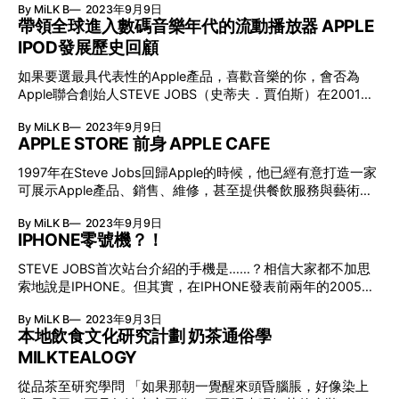
By MiLK B
2023年9月9日
元歸唱片公司所有。
帶領全球進入數碼音樂年代的流動播放器 APPLE
IPOD發展歷史回顧
如果要選最具代表性的Apple產品，喜歡音樂的你，會否為
Apple聯合創始人STEVE JOBS（史蒂夫．賈伯斯）在2001年
發表的流動音樂播放器iPod投下一票？未曾經歷卡式錄音帶、
By MiLK B
2023年9月9日
CD或MD年代，確實無法深切體會iPod的吸引之處；但在智能
APPLE STORE 前身 APPLE CAFE
手機與音樂串流平台面世前，iPod無疑是一台最方便的流動音
樂播放器，只需數個步驟便能將家中的CD實體珍藏轉成數碼
1997年在Steve Jobs回歸Apple的時候，他已經有意打造一家
檔案，再輕鬆地帶到不同地方收聽。 正如現任Apple CEO TIM
可展示Apple產品、銷售、維修，甚至提供餐飲服務與藝術展
COOK（提姆．庫克）在2016年的Apple Event所述：
覽等元素的直營店，名字就叫做「Apple Cafe」！
「MUSIC IS AT THE CORE OF OUR DNA, IT DEEPLY
By MiLK B
2023年9月9日
INSPIRES AND MOVES US」，iPod當年不但驅使全球音樂產
IPHONE零號機？！
業進入史無前例的營運模式，更促成日後的iPhone、iPad、
STEVE JOBS首次站台介紹的手機是……？相信大家都不加思
Apple Watch等革命性流動裝置相繼面世，並帶領Apple由電
索地說是IPHONE。但其實，在IPHONE發表前兩年的2005
腦業務轉型至多元化的科技企業，從最初創立的「Apple
年，APPLE便與當時的手機巨頭MOTOROLA合作，帶來整合
Computer Inc.」發展到今天的「Apple Inc.」。iPod至今誕生
By MiLK B
2023年9月3日
ITUNES的ROKR E1，同時更攜手美國網絡商CINGULAR
二十二年，
本地飲食文化研究計劃 奶茶通俗學
WIRELESS（即AT&T前身）一同推向市場。 STEVE JOBS在
MILKTEALOGY
2005年的Apple發佈會「It's Showtime」中形容ROKR E1是
「一款在手機中的iPod shuffle」，但奇怪的是，手機不能直
從品茶至研究學問 「如果那朝一覺醒來頭昏腦脹，好像染上
接下載音樂，用家必需連接電腦，再從電腦透過USB 1.1的龜