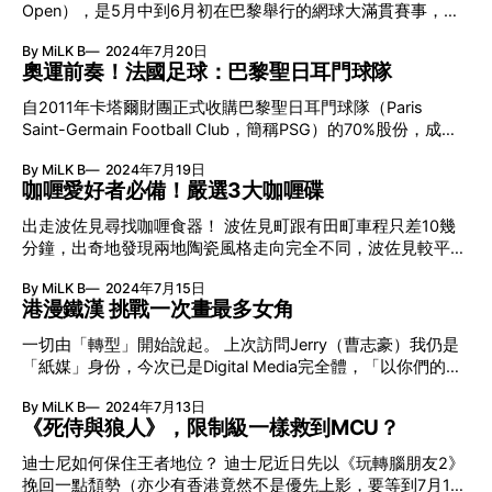
築師元木大輔的設計事務所DDAA的設計。 地址：長崎県東彼
Open），是5月中到6月初在巴黎舉行的網球大滿貫賽事，固
1923年法國賽車界元老級人物Georges Durand、賽車雜誌
杵郡波佐見町湯無田郷704-1 獲獎設計「公園」：踩板又玩水
定在著名的Roland-Garros球場舉行，亦是每年繼澳洲網球公
《汽車生活（La Vie Automobile）》記者Charles Faroux，以
Maruhiro希望在這個陶器小鎮長大的孩子對波佐見燒產生興
By MiLK B
2024年7月20日
開賽之後，第2個登場的大滿貫系列賽，同時也是網球紅土賽
及賽車車胎製造商Emile Coquille共同創辦首屆勒芒24小時耐
趣，可以在公園裡快樂地玩耍。這個私人公園非常有趣，有一
奧運前奏！法國足球：巴黎聖日耳門球隊
事裡的至尊榮譽。相較於其他大滿貫賽，法網的最大特色在於
力賽，
個人造沙灘仔，一個繩網空間讓小孩盡情放電，還有一個小型
紅土（泥地的一種）上作賽，紅土具有減緩球速、旋轉強烈、
自2011年卡塔爾財團正式收購巴黎聖日耳門球隊（Paris
滑板場。這裡種有櫻花、紅葉、奇異果、蘋果等多款植物，一
產生高彈跳的特性，直令球員的回擊與反應時間較長。 紅土
Saint-Germain Football Club，簡稱PSG）的70%股份，成為
年四季也可欣賞到不同的風景，在這裡做陶真的太美好了吧。
飛揚！法國網球公開賽 有鑑於紅土的特性，對許多球速型選
球隊的控股股東後，便開啟了這支法甲豪門的「黃金」時代。
設計於2022年獲得日本Good Design Award，社長曾言他們
手來說，場地會降低他們發球威力與速度優勢，要發出直接得
By MiLK B
2024年7月19日
曾引入David Beckham、Zlatan Ibrahimović、Gianluigi
就是想將多元文化帶入波佐見鎮，創建鎮上不存在的文化。
分的球相對較難，迫使他們要持續跟對手來回抽擊，才能藉機
咖喱愛好者必備！嚴選3大咖喱碟
Buffon、Edinson Cavani等名將，PSG共奪得12次法甲冠軍、
易打爛？為孩童設計餐具 陶瓷餐具予人容易打爛的觀感，但
得分。所以，紅土比賽對球員體能與意志力的要求更高，移動
15次法國盃冠軍、9次法國聯賽盃冠軍、12次超級盃冠軍，在
Maruhiro偏偏設計
出走波佐見尋找咖喱食器！ 波佐見町跟有田町車程只差10幾
迅速且範圍廣、耐心對峙、低失誤的穩定表現，是紅土作戰的
2015年及2016年更成為本土三冠王。可惜在2019-20年賽
分鐘，出奇地發現兩地陶瓷風格走向完全不同，波佐見較平實
關鍵。此外如遇上大風日子，場內的紅土更會隨風飛揚，令現
季，以歷史最佳紀錄殺入歐聯決賽的巴黎聖日耳門球隊，卻以
親民而有田就較華麗。 位於波佐見的陶社zen to（ゼント）做
場觀眾與球員吃足一面塵土，正正因為這些估不到的元素，可
一球輸給德甲班霸拜仁慕尼黑，無緣隊史第一座歐聯冠軍獎
By MiLK B
2024年7月15日
了一個非常有趣嘅咖喱食器專案，找了不同介別的單位並以他
能才是法網最「可愛」的地方。 網球落點：清晰球印 法國網
盃，同時亦粉碎其四冠王美夢。往後一年，巴黎聖日耳門球隊
港漫鐵漢 挑戰一次畫最多女角
們的飲食習慣制作出最理想的咖喱碟，作為一位咖喱愛好者今
球公開賽由1891年開始舉行時，最初只是法國國內的錦標賽，
更視錢財如糞土，不惜工本地一口氣引入球王美斯（Lionel
次可以好好參考一下。 Plate 1 橢圓形咖喱碟比較好？ 阿部薫
女子賽事則首見於1897年。1912年法網決定不用一般場地
一切由「轉型」開始說起。 上次訪問Jerry（曹志豪）我仍是
Messi）、意大利一號門神Gianluigi Donnarumma、曾效力皇
太郎是一位陶藝家，這款介乎於碟與碗之間的盛載物靈感來自
（當時網球場以草地為主），改以「紅土」作為比
「紙媒」身份，今次已是Digital Media完全體，「以你們的經
馬的Sergio Ramos及曾效力利物浦的Georginio Wijnaldum等
於屋台。坊間為了避免浪費空間大多數都選長方形的盤子，可
驗和Skill Set來講，沒甚麼難倒你們，配合時代和趨勢而
四名頂級球員，加上本身效力球隊的Kylian Mbappé、
是這款碗型似的盤子確實可以把咖哩飯放得好看一點。 他曾
By MiLK B
2024年7月13日
已。」Jerry對媒體人不斷面對的所謂「轉型」如是說。 上次
Neymar、Ángel Di María及Marco Ver
這樣說：「許多咖哩盤都是橢圓形的，橢圓形讓人想起咖
《死侍與狼人》，限制級一樣救到MCU？
訪問Jacky，是她送給自己30歲的禮物、推出首部小說《夢的
哩。」又真！平碟難以完全𢳂所有咖喱汁，這款有幅「牆」頂
轉場機器》。那時，對Jacky來說也許是個混沌期，「當演
迪士尼如何保住王者地位？ 迪士尼近日先以《玩轉腦朋友2》
一頂就容易多了。 Plate 2 邊吃咖喱飯邊欣賞「日落」 起初看
員，很被動，做創作可以自主，可以天馬行空。」Jerry亦同
挽回一點頹勢（亦少有香港竟然不是優先上影，要等到7月11
到這款一半平身另一半往下斜的深灰啞身釉設計，以為那是煙