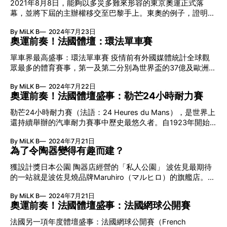
2021年8月8日，能夠以多災多難來形容的東京奧運正式落
舉辦奧運，而且地點也完全相同；是繼2012年倫敦奧運後，
由克里斯托夫・普朗坦（Christophe Plantin, c. 1520–1589）
幕，並將下屆的主辦權移交至巴黎手上。東奧的例子，證明申
第二個在同一城市舉辦過3次奧運的國家。 巴黎希望今屆奧運
創立，之後一代傳一代，
辦奧運並非必然為國家帶來可觀收入或經濟效益，但每次看到
在各方面跳出傳統框架，就連開幕禮亦要別開生面，史上首次
By MiLK B
2024年7月23日
健兒們在運動場上拚命競賽，至少令身處現場或在家收看的觀
將奧運開幕禮由體育場館移師到戶外開放區域舉行。在法國政
奧運前奏！法國體壇：環法單車賽
眾變得同樣熱血、興奮與感動，在這動盪年代發揮激勵人心的
府、巴黎市政府及國際奧委會合作下，今次的夏季奧運開幕禮
功用。對於巴黎，申辦奧運更基於一份情意結，因為從1900
將首次跳出主場館，改往巴黎市中心的塞納河（La Seine）舉
單車界最高盛事：環法單車賽 疫情前有外國媒體統計全球觀
年開始，巴黎便在奧運歷史上擔任舉足輕重的角色，而兩者的
行，並且採用前所未見的水上巡遊形式。概念源自將整個巴黎
眾最多的體育賽事，第一及第二分別為世界盃的37億及歐洲國
關係也密不可分。 法國1900年初辦奧運 成史上最混亂的奧運
視為運動場，塞納河則象徵賽道，屆時160艘船隻將化身流動
家盃的31億，而第三位就是擁有26億觀眾的環法單車賽（法
首屆現代奧林匹克奧運會於1896年在奧運發源地希臘結束
舞台，盛載著過萬名運動員與演出者由東面的奧斯特利茨橋出
By MiLK B
2024年7月22日
語：Tour de France）。被喻為全球第3大體育盛事的環法，
後，希臘國王喬治一世曾建議往後繼續在雅典舉行，然而當時
奧運前奏！法國體壇盛事：勒芒24小時耐力賽
發，在長約6公里的航道途經巴黎聖母院（Notr
是著名的年度多階段公路單車運動賽事，每年7月主要在法國
的國際奧林匹克委員會（國際奧委會）主席兼現代奧運之父顧
舉行，但也會出入周邊國家（如英國、比利時，還有比鄰的西
勒芒24小時耐力賽（法語：24 Heures du Mans），是世界上
拜坦（Baron Pierre de Coubertin）認為，奧運屬於世界文化
班牙庇里牛斯山中及阿爾卑斯山）。 自1903年開始以來，每
還持續舉辦的汽車耐力賽事中歷史最悠久者。自1923年開始
遺產之一，理應由成員國輪流舉行。另一方面，這位現代奧運
年於夏季舉行，每次賽期為3周，平均賽程超過3,500公里。
（除二戰前後的1936年、1940至1948年以外），每年6月都
之父亦希望奧林匹克奧運會這項盛事能夠獲得更多國際關注，
完整賽程每年不一，但大都是環繞法國一圈。而近年比賽結束
By MiLK B
2024年7月21日
會在法國巴黎西南200公里、人口約20萬的小城市勒芒
剛好巴黎那時候正籌備1900年的世界博覽會（世博），於是
前總是會穿越巴黎市中心的香榭麗舍大道（Avenue des
為了令陶器變得有趣而建？
（Lemans）舉行。由3位車手組成一個車隊，駕駛一台賽車，
決定把第2屆現代奧運會鎖定在同一城市舉行。 難與世博同時
Champs-Élysées），並途經艾菲爾鐵塔（Eiffel Tower）。此
去完成連續24小時的競賽。勒芒24小時耐力賽同時亦與世界
兼顧 1900年巴黎奧運淪為笑話？ 翻查歷史，那年奧運是歷屆
獲設計獎日本公園 陶器店經營的「私人公園」 波佐見最期待
外，環法單車賽亦號稱是世界上現場觀眾最多的賽事，據多年
一級方程式錦標賽（F1）及世界汽車拉力錦標賽（WRC）齊
之中最混亂，主因是主辦
的一站就是波佐見燒品牌Maruhiro（マルヒロ）的旗艦店。
前的一個報道，法國便有15000,000名路邊觀眾，而全球就有
名，並稱為世界最著名和最艱苦的三大汽車賽事。 勒芒24小
由波佐見町陶藝館步行約10分鐘，店舖周邊給民居和農田所包
1億6,000萬人觀看電視轉播。 環法選手能量消耗達9,000卡路
時耐力賽：為未來測試 1906年，勒芒城進行了世界上第一場
By MiLK B
2024年7月21日
圍。起初誤以為迷路，只好跟著隱約的Hip-Hop音樂而行。走
里? 單憑能量消耗而言，公路單車賽遠遠高於大多數體育項
汽車大獎賽「法國汽車俱樂部大獎賽」。由西部汽車俱樂部
奧運前奏！法國體壇盛事：法國網球公開賽
入公園見到有現場DJ打碟，即聞歌起舞䟴住行入去一看究竟。
目，包括通常所謂的「激烈運動」，如足球，籃球等。能與之
（Automobile Club de l'Ouest，縮寫ACO）主辦，一般來
原來這是由Maruhiro打造的私人公園「HIROPPA」，為日本建
相比的，只有馬拉松、皮划艇及越野滑雪等少數耐力型
法國另一項年度體壇盛事：法國網球公開賽（French
說，那場比賽被認為是汽車運動開始走向發展的重要標誌。