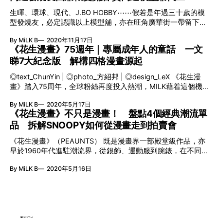
不變的慶祝方式感到厭倦，正當懊惱之際意外闖進聖誕節鎮，
生暉、環球、現代、J.BO HOBBY⋯⋯假若是年過三十歲的模
於是決定創造一個充滿萬聖節風格的聖誕節，更因此綁架了聖
型發燒友，必定認識以上模型舖，亦在旺角廣華街一帶留下不
誕老人⋯⋯ 由於監製TIM BURTON同時喜歡萬聖節和聖誕
少足跡。只可惜時移世易，這個曾經吸引本地與海外模型迷慕
節，加上受到電視的聖誕特備節目所影響，故把兩者節日元素
By MiLK B
2020年11月17日
名而來的朝聖地，近年已有不少老字號基於各種原因撒離或結
與怪誕風格融合一起，定下暗黑調子的雛形。任職迪士尼期
《花生漫畫》75週年｜專屬成年人的童話 一文
束營業。KENJI在學時期便已在這條「模型街」當兼職，到今
間，TIM BURTON希望製成動畫，但被當時作風保守的管理層
睇7大紀念版 解構四格漫畫源起
天已成為人父的他更重返原址開設自己的模型舖，無疑見証這
拒絕，直至他在電影圈大放異彩後才引起對方的興趣。 定格
一帶的變遷。 ◎text_ChunYin | ◎photo_方紹邦 |
動畫的藝術巔峰：耗時3年動用逾400個頭雕 時至今天，
◎text_ChunYin | ◎photo_方紹邦 | ◎design_LeX 《花生漫
◎design_LeX 旺角廣華街一號仁安大廈地下8B鋪 3705 9350
JACK、SALLY、ZERO等更成為家喻戶曉的萬聖節代表角色。
畫》踏入75周年，全球粉絲再度投入熱潮，MILK藉着這個機
@mr.modeler @mr.modeler2017 放棄全職開高達模型店 「從
動畫更是一枚永恆的藝術品，尤其TIM BURTON捨易取難，堅
會，解構四格漫畫的源起，並重溫過去不同年代《花生漫畫》
前廣華街附近一帶都是模型舖，不過早年有些因為無法應付高
By MiLK B
2020年5月17日
持以複雜的定格動畫技術製作。拍攝團隊由過百位藝術家與技
的紀念典藏版及相關書籍。 今天我們可以透過不同渠道接觸
昂租金而搬遷，或是退休轉行而索性結業，後來便出現很多
《花生漫畫》不只是漫畫！ 盤點4個經典潮流單
術人員所組成，動
和欣賞《花生漫畫》（PEANUTS）作品，而CHARLES M.
WARGAME用品公司，現在則是從尖沙咀或其他地區進駐而來
品 拆解SNOOPY如何從漫畫走到拍賣會
SCHULZ筆下的SNOOPY、WOODSTOCK、CHARLIE
的錶舖。」正當不少模型或玩具店轉戰樓上舖，已有三名子女
BROWN、LUCY等亦成為受歡迎的經典角色，甚至乎化身品
的KENJI卻毅然放棄穩定工作，以地舖形式開設模型舖，既延
《花生漫畫》（PEAUNTS） 既是漫畫界一部殿堂級作品，亦
牌代言人和FANS們收藏的商品……其實這一切都是起源自被譽
續童年的嗜好，又想趁機會過第二人生。「小學時在舅父的耳
早於1960年代進駐潮流界，從銀飾、運動服到腕錶，在不同
為「第九藝術」的漫畫，今回就讓我們從紙上的四格再次認識
濡目染下已開始砌模型，印象中第一款接觸的高達模型是HG
時代為粉絲帶來經典潮流單品。2003年，OMEGA首次將
這部漫畫經典。 四格漫畫的起承轉合 早於十八至十九世紀，
系列的雙頭龍高達，亦喜歡《GUND
By MiLK B
2020年5月16日
NASA太空任務的吉祥物SNOOPY帶到腕錶設計中，推出了經
漫畫已刊登在不同國家的報紙或雜誌裡，除了提升刊物的發行
典的SPEEDMASTER PROFESSIONAL LIMITED EDITION
量，亦有助傳媒報社吸納更多不同年齡層的讀者，《THE
「SNOOPY AWARD」，這枚限量腕錶後來更成為拍賣會上的
YELLOW KID》、《THE LITTLE BEARS》等便屬美國早期的
熱門珍藏。 1960s：人手打磨銀飾ZUNI 鑲嵌寶石貝殼 ZUNI
刊物漫畫代表。最早期漫畫只被擺放在刊物的角落位置，主要
SILVER JEWELRY ZUNI，所指的是居於美國新墨西哥州小科
以黑白印刷，其後因為漸受歡迎與普及，令報社另闢版面來刊