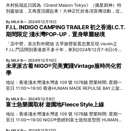
子ちゃん） 執筆的漫畫家筆名為櫻桃子，她以自身童年時期
哭出眼淚。 至於後期的《I"s》，就更加是只賣純愛，雖然故
木村拓哉近日因為《Grand Maison Tokyo》（摘星廚神）特
的經歷為創作藍本故直白地將漫畫名為《櫻桃小丸子》，就連
事裡面伊織才是女主角，但筆者更喜歡逸姬這個角色，她對一
別篇放送，又再度活躍起來！大神正忙於各項宣傳活動，近日
故事主角也叫櫻桃子，自1986年開始在少女漫畫雜誌
貴的無條件付出，真的叫人非常感動，最後選擇退出實在是太
更穿上HUMAN MADE Tee登上《an•an》聖誕號封面。 這亦
《RIBON》連載，單行本共十七冊。漫畫自1990年製作為電視
過可惜了。 電影少女 漫畫： 1989年 ｜ 動畫：1992年 I''
By MiLK B
2024年12月15日
是2023年初以來另一次在本誌現身，更被封為「王道至高之
動畫，至今已播放過千集之多。 小玉、野口、永澤、小渚、
F.I.L. INDIGO CAMPING TRAILER 初之香港I.C.T.
星」。 《Grand Maison Tokyo》特別篇TV版將於12月29日晚
丸尾、豬太郎甚至友藏爺爺，位位角色性格鮮明，你又怎會忘
期間限定 淺水灣POP-UP．置身華麗秘境
放送，緊接明年便會推出電影版，大神真係有排忙。 加拿大
得掉總愛撥一撥頭髮並把「BABY」掛在口邊的花輪同學？這
傳統毛衣上的 富士山舆北極熊 木村大神年末加持，HUMAN
部作品已成為日本國民的共同憶記。 提起《櫻桃小丸子》，
「店中營」首次對外開放 古早旅營裝置忠實呈現 visvim之
MADE今周上架亦有不少重磅Items！Polar Bear Cowichan，
當然還少不了相當洗腦的廣東話主題曲，不論是歐倩怡主唱的
F.I.L.門店闊別香港差不多十年，來到2024年12月7-8日(今個
源自加拿大Cowichan Valley之印弟安傳統織造技術，圖案以
《問題天天都多》或是何韻詩演繹的《小丸子的心事》至今仍
星6-日)，這個熟悉的名字帶著I.C.T. 期間限定Pop-Up回來
動物及自我然景觀為主。今番之HUMAN MADE版本，正面是
深深刻印在腦海裡，那句重複多遍的「BELI BALA BELI
By MiLK B
2024年12月10日
了！ 在淺水灣Repulse Bay Village中之獨立空間，被園林包圍
雪山與樹林、背面則加入代表日本的富士山圖案及品牌Icon 北
未來派古着 NIGO®完美實踐Vintage服時尚化哲
BALA」跟「
著的一個秘境，窗明几淨更可遠眺海洋，與中村世紀揀選門店
極熊，「H」與「心」分別在前後方，絕對是HUMAN MADE
學
的理念完美融合。在是次活動中，visvim之I.C.T. 系列將在港
年末壓卷之重頭作。 美式長青．雪花毛衣 HUMAN MADE時
首次現身，更在偌大空間中放置著中村先生嚴選之古早旅營，
尚演繹 Snowflake
地址：香港淺水灣淺水灣道 109 號 107B舖 營業時間: 星期一
大家請好好把握入場機會。 季度Trunk Show恆例場地 I.C.T期
至日 11:00〜19:00 香港HUMAN MADE REPULSE BAY上架新
間限定把握入場機會 近十年visvim都是以邀請制舉行Trunk
品，HM28帶來雙面着用之Down Vest 及Down Jacket系列，
Show，為顧客訂購季度單位品。近一年更將場地移師至淺水
By MiLK B
2024年12月8日
連同格子Shirt及彩色Fleece服，別具冬日浪漫氣氛。再加上聖
灣Repulse Bay Village，為客人帶來更貼近品牌格調之訂貨環
富士急樂園取材 遊園地Fleece Style上線
誕臨近，是大家添置新裝、精選禮物的好時節，祝大家購物愉
境，已成visvim季度Trunk Show恆例場地。今回I.C.T期間限
快。 古着風Style最重磅Items 雙面Down Vest 在Vintage服系
定店首次來港，亦選址於此，更決定對外開放，讓大家直接選
地址：香港淺水灣淺水灣道 109 號 107B舖 營業時間: 星期一
統中，冬天必然配備之選，Down Vest必在三甲之列！ 來到今
購心頭好，敬請期待。
至日 11:00〜19:00 NIGO®曾經到富士急拍造型照 HUMAN
周，HUMAN MADE便帶來重點項目Reversible Down Vest。
MADE今周上架新品，以Fleece Jacket為主題單品，更特別到
雙面設定之着用方案，為您冬日出行之造型上帶來更多變化。
By MiLK B
2024年11月27日