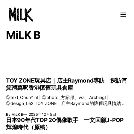
MiLK B
TOY ZONE玩具店｜店主Raymond專訪 探訪筲
箕灣萬呎香港懷舊玩具倉庫
◎text_ChunYinⅠ | ◎photo_方紹邦、wa、ArchingⅠ |
◎design_LeX TOY ZONE｜店主Raymond的懷舊玩具情結 回
想八十年代，買玩具的途徑很多，由做街坊生意的小店文具
By MiLK B
2025年12月5日
舖、環境氣氛和定價高人一等的玩具反斗城，甚至屈臣氏和萬
日本90年代TOP 20偶像歌手 一文回顧J-POP
寧等連鎖護理店也設有專屬貨架，那種梗有一間在左近、想玩
輝煌時代（原稿）
即買的方便程度，並非今天打通全球市場的網購模式可以媲
美。 正如不少玩具愛好者，RAYMOND自小便受到六至八十年