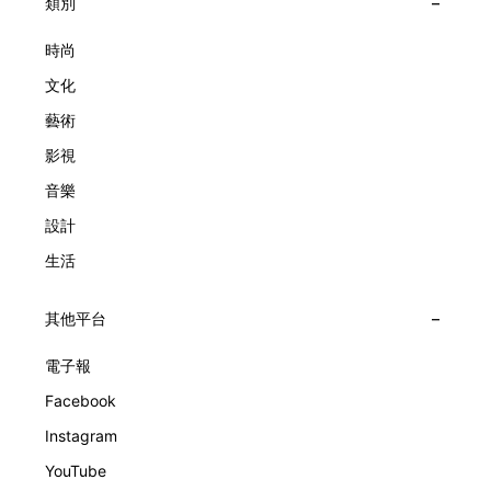
羅拉多河一帶的原住民族——祖尼人。除了傳統的陶瓷藝術以
類別
登更多漫畫作品，以二十世紀的美國為例，每天便有二百多個
外，祖尼人早於十九世紀末開始就已經從納霍瓦族人
漫畫或相關專欄連載中。 可
（NAVAJO）身上學習到製銀工藝，並逐漸掌握到寶石鑲嵌的
時尚
技巧，製作出構圖更為複雜的銀器飾物。至到二十世紀六十年
文化
代，祖尼銀匠的製銀手藝仍然世代相傳，不過在民族、宗教色
彩作品以外，他們又嘗試打造更能迎合市場品味的設計，並於
藝術
六七十年代期間，先後以他們擅長的INLAY TECHNIQUE製作
影視
出卡通人物銀飾，除米奇以外，比較罕見的還有SNOOPY飾
物。 ZUNI銀飾主要是在
音樂
設計
生活
其他平台
電子報
Facebook
Instagram
YouTube