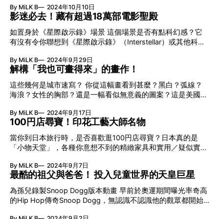
講述一個不願面對過去不快經歷的女孩，終日沉醉於自己幻想
Sharp和Matthew Slotover創立，基於他們對當代藝術的熱
By MiLK B
2024年10月10日
藉此次表演機會宣傳全新專輯《In Waves》，實在令人期待。
的世界，在某天遇上一個來自東京、創作力開始乾涸的電影導
愛，Frieze London亦順理成章地將焦點放在2000年以後的當
影迷必去！藏有超過18萬部電影聖殿
由於Jamie xx剛剛推出了全新專輯《In Waves》，故相信他會
演，然後彼此約定以一個月的時間，於對方身上尋找真實和新
代藝術作品中。經過20多年時間，這個藝博品牌現已擴展至紐
藉此次表演機會宣傳新歌。就讓我們在等候Jamie x來港的同
生的自己。電影邀得已合作多時、聲演菱波麗的聲優林原惠負
如置身於《星際啟示錄》場景 這個場景是否有點科幻感？它
約、洛杉磯、首爾4個不同城市，除Frieze London外，亦包括
時，除了欣賞他的新作之外，也來回顧一下他過往的作品。
責獨白，而故事中的男主角，由原著的商店老
有沒有令你聯想到《星際啟示錄》（Interstellar）或其他科幻
Frieze New York、Frieze Los Angeles以及Frieze Seoul。 藝
說到Jamie xx最令人深刻的舊作，很多樂迷都應該會立即聯想
電影？它其實是英國的「BFI 國家檔案館」（BFI National
術家不只是競爭對手 雖則是藝博會，但它並不只是一個展銷
到〈Gosh〉。〈Gosh〉之所以為樂迷津津樂道，除了因為歌
By MiLK B
2024年9月29日
Archive）！假如你熱愛電影的話，對「英國電影學院」
會。Frieze London有不同
曲本身的質素相當優秀外，其MV亦應記重要一功。
解構「我也可畫得來」的畫作！
（British Film Institute, BFI）應該不會陌生。 BFI於1933年成
〈Gosh〉經典場景：山寨巴黎 〈Gosh〉的MV由法國導演
立，致力推廣電影和影視文化，總部位於倫敦。它亦是每年
這些幾何是城市速寫？ 你從這幅畫看到甚麼？黑白？弧線？
Romain Gavras執導，於聞名海外的「山寨巴黎」進行拍攝。
BFI London Film Festival的主辦機構。位於倫敦泰晤士河南邊
海浪？女性的胸部？還是一幅看似無意義的圖案？這是美國著
「山寨巴黎」是由某中國建商在杭州開發之大型樓盤，原名
的BFI Southbank大家可能去得比較多，因為這裡不單有電影
名藝術家艾爾斯沃茲‧凱利（Ellsworth Kelly）1956年的作品
「廣廈天都城」，以「抄襲」法國巴黎的建築及規劃設計而廣
院、圖書館、餐廳酒吧，同時還經常舉辦不同活動。而附近的
By MiLK B
2024年9月17日
《Atlantic》。如果你熟悉Ellsworth Kelly的創作，可能一眼便
為人知，城內充滿模仿巴黎風格的傳統建築及陳設，如香榭麗
BFI IMAX更是全球少數能播放70mm IMAX菲林格式的電影院
100円店尋寶！印花工藝大師名物
可認出。他的作品經常使用大面積的單色區塊和簡單的幾何圖
舍大道及巴黎戰神廣場，
之一。 至於位於伯克姆斯特德（Berkhamsted）的「BFI 國家
形，辨識度甚高。但假如不了解他的創作意念，你或許會想：
當你到日本旅行時，是否喜歡逛100円店尋寶？日本真的是
檔案館」，就像一所電影基地。它專門負責收集、保存、修
「這些東西都是藝術？」、「他在幹甚麼？」、「這樣的畫我
「小物天堂」，各種你意想不到的精緻家具和實用／疑似實用
復，並建立不同平台去分享電影史上各類珍貴的影片。BFI 國
也可以畫到吧！」那究竟Ellsworth Kelly攪乜東東？ 以
小物都可以在這裡找到。最近，我在日本旅行時竟然在Seria發
家檔案館現時擁有超過18萬部電影及150萬套電視檔案。
《Atlantic》為例，這幅作品的靈感來自他某次乘坐巴士時閱
By MiLK B
2024年9月7日
現了以威廉．莫里斯（William Morris）圖案生產的精品，真
讀的經驗。他被窗外的電線桿和街燈投射在書本上的影子深深
最酷的祖父與爸爸！ 投入兒童世界的天皇巨星
是令人驚喜！ 或許你對William Morris這個名字不太熟悉，但
吸引，於是他嘗試迅速地把它們描繪下來。每當影子消失，他
他的設計圖案你可能早已見過，其中最著名的作品之一便是
為孫兒錄製Snoop Dogg版本動畫 早前於奧運期間曝光率奇高
便翻到另一頁去記錄下一個剪影，繼而將這些速寫轉移到畫布
「草莓小偷（Strawberry Thief）」。這款設計的靈感來自他
的Hip Hop傳奇Snoop Dogg，無認識不認識他的觀眾都開始
上，這就是《Atlantic》的靈感來源。作品採用了兩塊畫板，
在自家花園看到小鳥偷吃草莓的場景，他設計的圖案充滿古典
翻查他過往的資料，其中最為人津津樂道的，是他放下Hip
正好回應書本的形狀。Ellsworth Kelly喜歡他的作品帶有一點
美，在世界各地都非常受歡迎。 美術工藝運動領袖：William
By MiLK B
2024年9月2日