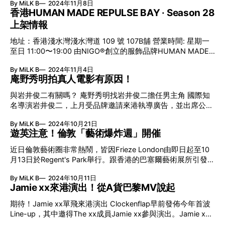
NIGO®，在一遍西部風潮中，推出這件Blanket Lined Denim
By MiLK B
2024年11月8日
現 鴨子圖案為主題設計的Hunting Jacket 香港HUMAN MADE
Work Jacket，可謂來得及時。充滿復古魅力的牛仔工裝外
香港HUMAN MADE REPULSE BAY · Season 28
REPULSE BAY今周6上架新品，以「打獵Style」為主題，傳統
套，背後呈現刺繡工藝作成之潦草字HUMAN MADE心形圖
上架情報
與時尚元素的高度結合，Hunting服之經典細節忠實呈現。 以
案，已相當奪目。燈芯絨衣領及毛毯內襯，
HUMAN MADE標誌性鴨子圖案為主題設計的Hunting
地址：香港淺水灣淺水灣道 109 號 107B舖 營業時間: 星期一
Jacket，亦有北極熊細節出現。衫身以100% Cotton製作，內
至日 11:00〜19:00 由NIGO®創立的服飾品牌HUMAN MADE
襯可拆除獨立着用，以90% Wool及10% Polyester製成。 這件
正式揭幕，香港淺水灣HUMAN MADE REPULSE BAY帶來
Hunting Jacket新作，是由秋天至春天也可穿著的多功能性單
By MiLK B
2024年11月4日
2024年全新季度的秋冬新品，棒球褸 、V領毛衣、長短袖 T-
品。 HUMAN MADE今季重點鴨子配飾 Leather Tote由柔軟牛
庵野秀明拍真人電影有原因！
Shirt、衛衣、牛仔外套、小物系列的帽子、包包、襪子、內衣
皮鑄造而成，獨特的皮革紋理、搭配鴨子圖案之同材質貼片，
亦一應俱備。 踏入秋冬 美式經典名物棒球褸 VARSITY
本體已相當吸引。加上本產品是在皮革上以人手滲透潤油加工
與岩井俊二有關嗎？ 庵野秀明找岩井俊二擔任男主角 國際知
JACKET內帶襯墊的棒球外套，衣身和兩袖均飾有大量
而成，
名導演岩井俊二，上月受品牌邀請來港執導廣告，並出席公開
HUMAN MADE植絨貼片，為今個秋冬穿搭、同時帶來溫暖和
活動；日本動畫大師庵野秀明的首部真人電影《愛很時尚》，
時尚感的必備單品。 REUNION JACKET 學院風席捲 今季
By MiLK B
2024年10月21日
同樣在上月被安排於某本地電影院線重新放映。上述兩者看似
HUMAN MADE復古學院風席捲，REUNION JACKET在撞色的
遊英注意！倫敦「藝術爆炸週」開催
風馬牛不相及，我們就此來翻閱兩人的微妙關係。 庵野秀明
圍邊、及PAISLEY 柄紋之內襯，令人眼前一亮。
曾經公開聲稱日本動畫的末日即將降臨，而事實上，在翻拍新
近日倫敦藝術圈非常熱鬧，皆因Frieze London由即日起至10
COLORBLOCK TSURIAMI SWEATSHIRT
一輯電影版《新世紀福音戰士》之前，他已執導了三齣真人電
月13日於Regent's Park舉行。跟香港的巴塞爾藝術展所引發的
影，分別是《愛很時尚》、《式日》及《Cutie Honey》，而
「藝術爆炸週」一樣，隨著這件藝壇盛事，藝術圈各式人等以
這裡想說說的，是由我們的純愛大導岩井俊二擔任男一的《式
By MiLK B
2024年10月11日
及藝術愛好者皆於這周雲集此地。 今年Frieze London有來自
日》。 真實寫照？為岩井俊二度身設定角色 有了《愛很時
Jamie xx來港演出！從A貨巴黎MV說起
43個國家超過160間畫廊參加，香港方面亦有代表。加上同步
尚》的實驗性經驗，庵野秀明試圖以較為成熟及具規模的手法
在旁邊舉辦的Frieze Masters，兩者合計便有高達270間畫廊
期待！Jamie xx單飛來港演出 Clockenflap早前發佈今年首波
開拍《式日》。《式日》改編自女主角藤谷文子（著名荷里活
參加，規模可想而知。 躍身成名氣藝博品牌：Frieze Frieze
Line-up，其中邀得The xx成員Jamie xx參與演出。Jamie xx
影星 Steven Seagal 的女兒）之半自傳作品《逃避夢》，故事
London於2003年由藝術雜誌《Frieze》的創辦人Amanda
曾兩度隨團來港，是次以個人電子音樂人身份表演，相信他會