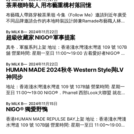
富士急樂園取材。這裡的平均氣溫比市區低4°C，拍攝禦寒衣
忠實呈現Down Vest服細節 全3色展開即日上架 HUMAN
茶果嶺時裝人 用布藝重構村落回憶
物造型照最合時宜。 在富士急樂園拍攝時尚主題照，其實
MADE簡約百搭之羽絨背心，可雙面穿著，一面是帶有品牌文
NIGO®早在二十多年前已嘗試過。當時他正為欄目《Last
布藝職人帶路穿梭茶果嶺 今集《Follow Me》邀請到近年廣受
字Logo和標誌之純色，另一面則是帶有復古學院風之心形
Orgy III》取材，寓工作於娛樂。只是當年NIGO®玩的是絕叫
不同品牌邀請合作的本地時裝設計師兼Ramade布藝職人林偉
Logo格紋，不同場合着用帶來不同效果，Orange/Olive
過山車，今番HUMAN MADE模特兒只是坐坐咖啡杯，輕鬆得
強（Sonic Lam），帶我們重遊他住了超過二十年的成長之地
多了。 HUMAN MADE動物大集合 保暖抓毛外套 Animal
By MiLK B
2024年11月22日
茶果嶺村，回首自己如何由修讀時裝設計時的自我懷疑，慢慢
Fleece Jacket是今季HUMAN MADE重點單品，踏入12月寒冬
超級收藏家 NIGO®軍事提案
發展到今日自成一派，提煉出受茶果嶺村環境所啟發的拼貼
上架，適時為大家增添暖意。 衫身上滿載品牌最Iconic之動物
Remade美學風格。 探訪Start From Zero工作室 走進香港創
真冬．軍服系列上架 地址：香港淺水灣淺水灣道 109 號 107B
印花圖案，蓬鬆柔軟的抓絨外套，保暖度拔群，不僅適合作為
意工藝圈 設計生涯中﹐阿強尤其感激於Start From Zero工作
舖 營業時間: 星期一至日 11:00〜19:00 古着愛好者NIGO® 海
秋冬季節日常着用，更是戶外出行之最佳夥伴，Gray/
的數年時光。當時他替品牌主理人Dom及Katol設計時裝系
量Military服飾珍藏 NIGO®從NOWHERE當買手年代至今，在
列，成功融入大量工裝元素；更從兩位前輩身上，學到勤奮與
By MiLK B
2024年11月22日
公在私都是一名古着狂迷，多年來走遍各地已買下海量珍藏，
行動力對於從事創意行業的重要性，所以阿強今次就帶主持
HUMAN MADE 2024秋冬 Western Style與LV
所擁有的絕對是一個Archive寶庫。NIGO®對於軍服的改良、
Yen到訪Start From Zero工作室。此外又拜訪本地Sign
神同步
變奏成時尚Items別具心得，今回HUMAN MADE所帶來的軍
Painting手繪招牌藝術家Katol開設的咖啡及洗衣店COFFEE &
事主題，演出可謂相當精彩。 從美國陸軍M-47 Parka汲取靈
LAUNDRY，回顧昔日Katol仍然身為Start From Zero主理人之
地址：香港淺水灣淺水灣道 109 號 107B舖 營業時間: 星期一
感的軍褸 NIGO®曾出版專書分享古着及軍服收藏 L-2B舆L-2A
一時跟阿強共事的回憶；並談及早前於東京舉行的展覽﹐以及
至日 11:00〜19:00 NIGO®．Pharrell 西部Look大聯盟 就在今
之軍事變奏 忠實呈現L-2B及L-2A軍事風飛行服細節，精心設
香港創意工藝及藝術圈生態。
年初的LV巴黎時裝秀，一件HUMAN MADE上身的Pharrell，
計與剪裁的輪廓、皮革材質、HUMAN MADE看板老虎圖案標
By MiLK B
2024年11月15日
發表了24-25秋冬LV的新季度，大走Wild West路線同時，
誌貼片，在強悍之軍服演繹中增添不少趣味。 玩味Helmet
NIGO® 獨愛野鴨
NIGO®在HM28新系列中，亦推出西部主題回應。而全線
Bag Navy / Olive全2色上架 軍事名物Helmet Bag，一直是時
HUMAN MADE新品，亦大量出現了2020年LV合作企劃相若
尚飾品界之靈感繆思，HUMAN
香港HUMAN MADE REPULSE BAY上架 地址：香港淺水灣淺
的「LV MADE」潦草字Logo，明顯經過精心策劃。 西部風潮
水灣道 109 號 107B舖 營業時間: 星期一至日 11:00〜19:00
Blanket Lined Denim Work Jacket 近日牛仔褸不離身的
HUMAN MADE傳統與時尚的高度結合 打獵褸經典細節忠實呈