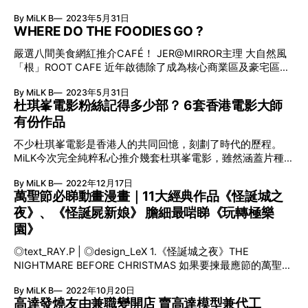
宇治煎茶，那種清心的感動，讓他一試難忘，決定於上環太平
每日新鮮生
置，所以日間總是被前往買餸的街坊或送貨的汽車擠得水洩不
但為了降低成本，再加上勞動階層需要補充熱量及提神，靈活
街這片寧靜之地開設「上林茶舍」，期望客人能憑一杯茶、一
By MiLK B
2023年5月31日
通。不過再行前一點，卻又變成另一片天地，除了偶然傳來樹
變通的百姓逐將配方和沖茶方式加以改良，包括以淡奶取代鮮
個器皿都能享受茶所帶來的那份感動。一場疫情，令上環店被
WHERE DO THE FOODIES GO ?
上雀鳥的叫聲，四周份外恬靜，而且更有一間與氛圍非常搭調
奶，再用布袋翻沖茶葉令茶變得更濃，同時亦會放較多份量的
迫結業，唯有轉戰金鐘的太古廣場，以售賣外賣茶飲、茶具為
的店舖——茗香茶莊。正當同街其他店舖隨著年月不斷新舊交
白糖，逐漸塑造出風味獨特的港式奶茶。直到60至70年代，
嚴選八間美食網紅推介CAFÉ！ JER@MIRROR主理 大自然風
主。少了空間、少了互動，客人替他感到可惜，但SHAWN卻
替，六十年代已落戶九龍城的茗香茶莊卻代代相傳，多年來不
冰室與茶餐廳相繼出現，同時令港式奶茶進一步普及，成為本
「根」ROOT CAFE 近年啟德除了成為核心商業區及豪宅區
沒有，反而興幸自己勇於跳出COMFORT ZONE，回到起點，
但為街坊提供各式各樣茶葉，亦見證行內與區內之變遷。 六
地其中一個重要的飲食
外，更逐漸發展成假日消閒的新據點，既有 啟德空中花園、
從另一角度再出發，以茶會知音。「 我不想做曲高和寡的
十年的九龍城「街坊」 茗香茶莊成立於1963年，自1973年買
By MiLK B
2023年5月31日
啟德跑道公園等供人野餐、賞日落， 還有即將開幕的啟德體
事，如今只想保此初心，做好每一杯茶、一個產品，都本著令
下侯王道現址的舖位後，多年來一直維持「前舖後工場」的格
杜琪峯電影粉絲記得多少部？ 6套香港電影大師
育園，及 佔地七十萬平方呎、樓過四十七層，揉合文化、時
客人能享受一會的感動的心，這才是我最想做的事。」 「人
局，也是本地少數仍在堅持自家加工茶葉的傳統茶莊。沒有新
有份作品
尚及多元綠色生活體驗的AIRSIDE購物商場， 因此不少簡約、
們總是在店舖結業前才蜂擁而至，仍存在的時候卻不珍惜，
派茶店那種拒人於千里之外的高雅氣派，或是刻意營造的古色
大自然風的CAFÉ亦開始進駐啟德！由MIRROR成員柳應廷
古香氛圍，亦欠缺提供試茶服務的噱頭，今天的茗香茶莊依舊
不少杜琪峯電影是香港人的共同回憶，刻劃了時代的歷程。
（JER）開設的根 ROOT CAFE，以大自然為靈感，裝潢結合
是家庭式經營，樸素而務實的舖面不但讓街坊茶客份外覺得舒
MiLK今次完全純粹私心推介幾套杜琪峯電影，雖然涵蓋片種絕
「水」與「木」的元素，除了聯手本地不同的藝術家為「根」
服自在，就算不擅長茶道的新手飲家大可放膽開口請教，店主
對未夠全面，但個人認為從創作性層面而言，每一齣都是值得
設計牆身、畫作甚至碗碟器具，更邀請本地機構「香港木庫」
By MiLK B
2022年12月17日
伙記總能在預算之內介紹最適合的那杯茶。 「媽媽常叮囑我
一直傳頌的港產片典範！
合作，回收因颱風或發展而移除堆填區的香港本地樹木，把樹
萬聖節必睇動畫漫畫｜11大經典作品《怪誕城之
們，不要輕視這間小小茶莊，多年來養活一家人之餘，社會上
木轉化成店外的長櫈，而店內的大樹則是由曾替JER塑造不同
夜》、《怪誕屍新娘》 膽細最啱睇《玩轉極樂
其實亦有不少成功專業人士認同我們，只要懂得待人接物，別
造型及創作不同MV佈景設計的KARSON LIU及其團隊，把收
人亦會對自己好
園》
集回來的八百塊樹皮，以拼圖形式重新塑造成新的樹幹，再以
魚絲吊掛的方式，將樹枝安裝而成。店內種種的佈置都呼應了
◎text_RAY.P | ◎design_LeX 1.《怪誕城之夜》THE
JER歌曲中的「水」、「重生」
NIGHTMARE BEFORE CHRISTMAS 如果要揀最應節的萬聖節
動畫，《THE NIGHTMARE BEFORE CHRISTMAS》定必高票
By MiLK B
2022年10月20日
當選！在一個古老國度裡，每個節目均有專屬城鎮，而南瓜王
高達發燒友由兼職變開店 賣高達模型兼代工
JACK每年會為萬聖節費盡心思。可惜日子久了，JACK對一成