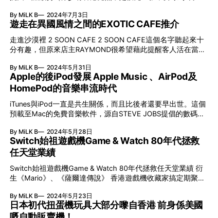
樣面對過轉型，例如面對差不多已成「白咭」的傳統港漫風
日）。MCU呢？它曾是最會生金蛋的，但經歷近年連串失
灰缸，而靈感源自游泳池。 看相片介紹才知得它是一隻咖喱
格……不斷求變，走出Comfort Zone。今次，Jerry +Jacky合
By MiLK B
2024年7月3日
利，本月的《死侍與狼人》（Deadpool & Wolverine）絕對是
碟，將白飯跟咖喱汁完全分開，白飯就像日落的太陽半邊臉藏
作的《81》，也是轉變，挑戰傳統港漫比較少見的創作–由寫
遊走在異國風情之間的EXOTIC CAFE推介
最萬眾期待兼Marvel Studios「救命」之作！死侍能否真的救
在咖喱汁後。吃咖喱飯如欣賞美景，讓吃飯這件事變得甚有詩
慣剛陽味重作品的男主筆畫編繪以女性角色主導的作品。 挑
世拯救MCU票房呢？ 一向在限制級領域大放異彩的死侍
意。至於⋯⋯游泳池煙灰缸這件陶器就放心交給我做好了！
走進沙漠裡 2 SOON CAFE 2 SOON CAFE這個名字聽起來十
戰「畫女」了解女人心 我馬上投出直球，問Jerry怎樣「全心
（Deadpool），早在前導預告上自稱為「Marvel耶穌」準備
Plate 3
分有趣，但原來店主RAYMOND很希望藉此提醒客人活在當
全意」去「畫女」：「Jacky（
救世，加上網民瘋狂揣測今集會有幾多來自不同宇宙的勁爆客
下，並且珍惜眼前。這間位於太子西洋菜北街的咖啡店吸引了
串演出（當然，還有彩蛋），不少大家極希望會出現的「大人
By MiLK B
2024年5月31日
很多人特意前往打卡，因為它的裝潢主題十分特別，其設計靈
物」，例如Chris Evans（會以Human Torch回歸？）、
Apple的後iPod發展 Apple Music 、AirPod及
感來自沙漠和夕陽，店內主要以大地色調為主，結合紅磚和充
Wesley Snipes（原裝Blade？）、Jennifer Gardnder（舊版夜
HomePod的音樂串流時代
滿自然紋理的材質呈現，打造出一個宛如洞穴和沙漠般的用餐
魔俠的Electra？）、Halle Berry（X-Men暴風女神Storm）……
空間，加上石頭形狀的吊燈和熱帶植物作點綴，而且特意選用
大家暫時淨係空想已經心興奮！ 限制級一樣救到MCU？ Ryan
iTunes與iPod一直是共生關係，而且比後者還要早出世。這個
暖色燈光，不但可以呈現出夕陽的意境，而且十分配合由紅磚
Reynolds與Hugh Jackman兩人不但老友鬼鬼，在宣傳《死侍
預載至Mac的免費音樂軟件，源自STEVE JOBS提倡的數碼生
砌成的拱形大門和門外的仙人掌，讓人彷彿迷失於潦闊的沙
與狼人》
活中樞概念（DIGITAL HUB），以個人電腦連接相機、攝錄
漠。 2 SOON CAFE還提供多款十分適合打卡的飲品和料理，
By MiLK B
2024年5月28日
機、音樂播放器等數碼產品，讓用家一站式傳輸及管理相片、
當中的蟹肉伏特加香辣蕃茄忌廉粗管通粉便以VODKA調配成
Switch始祖遊戲機Game & Watch 80年代拯救
影片、歌曲等資料；同時也可將複雜的功能轉移至電腦，令數
充滿特色的醬汁，加上口感煙韌的粗管通粉，味道香辣又開
任天堂業績
碼產品更輕巧易用。最初，STEVE JOBS希望ADOBE開發
胃，令人食完一口又一口，還有採用日本進口的宇治抹茶粉製
Macintosh版本的ADOBE PREMIERE，方便用家經FireWire即
成的MATCHA DIRTY、鐵觀音拿鐵和招牌飲品SUNSET同樣很
Switch始祖遊戲機Game & Watch 80年代拯救任天堂業績 衍
時將影片傳輸至電腦進行剪接，但對方卻以使用率低為由拒
受歡迎，相信走進2 SOON CAFE時更能感受到大自然無拘無
生《Mario》、《薩爾達傳說》 香港遊戲機收藏家搞定期聚會
絕，觸發Apple從1999年開始自行開發Final Cut Pro、
束的休閒感覺，可以暫時放下生活中的煩惱瑣事。 上太子西
2024年任天堂登上日本最有錢的公司首位，據分析因為近7年
iMovie、iDVD、iPhoto和GarageBand等創作類軟件。至於在
洋菜北街324號地舖 6591 6201 葡萄牙的清新氣息BRAVA JA
By MiLK B
2024年5月23日
間Switch的成功，而令公司收入大幅增加。 最近，任天堂亦
2001年1月發表的iTunes，前身是音樂管理軟件SOUNDJAM，
日本初代扭蛋機玩具大部分嚟自香港 前身係美國
公開下一代Switch後繼機的出版進度，最遲2025年3月便會揭
2000年被Apple收購後換上經簡化的操作介面，以及增加CD
嘅自動販賣機！
盅。在此之前，我們不妨重溫一下任天堂便攜式遊戲機的發展