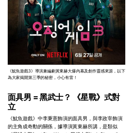
《魷魚遊戲3》導演兼編劇黃東赫大爆內幕及創作靈感來源，以下
為大家揭開第三季的秘密，小心有雷！
面具男 = 黑武士？ 《星戰》式對
立
《魷魚遊戲》中李秉憲飾演的面具男，與李政宰飾演
的主角成奇勳的關係，據導演黃東赫所講，是類似