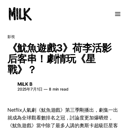
影視
《魷魚遊戲3》荷李活影
后客串！劇情玩《星
戰》？
MiLK B
2025年7月1日
—
8 min read
Netflix人氣劇《
魷魚遊戲
》第三季剛播出，劇集一出
就成為全球觀看數排名之冠，討論度更加爆晒燈，
《魷魚遊戲》當中除了最多人講的奧斯卡超級巨星客