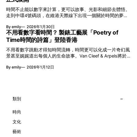
艦藝團強強聯手打造兩部深具意義的作品《遊延》及《弦上光
時間不止能以數字來計算，更可以故事、光影和細節去體悟。
影》，展開一場前所未有的藝術對話，擦下多元藝術下的流動
走到中環4號碼頭，在維港天際線下出現一個關於時間的夢幻
能量，全面開展一場無界限嘅藝術旅程。 第八屆「無限亮」
入口：Van Cleef & Arpels的「Poetry of Time時間的詩篇」展
以「你我不只一種想像」為題，從共融角度重新思索「差異」
By emily
2026年1月30日
覽。由即日至2月8日期間舉行，世家把一貫低調精緻的製錶語
的價值。不同能力人士是社會多樣性的一部分。每人皆擁有
不用看數字看時間？ 製錶工藝展「Poetry of
言搬離傳統店舖，放進公共場域，讓時間不只是腕上的個人物
「不同」能力與特質，當我們一齊生活、一齊創作、互相啟
Time時間的詩篇」登陸香港
件，而是一場可以與他人一同經歷的詩意旅程。 在碼頭打開
發，偏見與界線，也自然被藝術溶化。 「無限亮」2026精彩
「時間詩集」 走進展場尤如翻開一本時間詩集，藉由不同主
節目包括: 2月27日至3月1日：帕拉管弦樂團《無邊狂想曲》/
不用看數字跳動才得知時間流轉，時間更可以化成一片奇幻風
題呈現時間的無限想像。Van Cleef & Arpels的腕錶從來不是
音樂‧舞蹈 (開幕節目) 2月28日至3月1日：
景甚至娓娓道出每個人的生命故事。Van Cleef & Arpels將於1
由單純的機械與數字堆砌，更像是腕上的動人故事。 世家以
月24日至2月8日在中環4號碼頭舉行「Poetry of Time時間的
精湛的製錶技術與敘事美學為核心，讓每一枚腕錶都超越單純
By emily
2026年1月12日
詩篇」展覽，邀請大家走進由愛情故事、詩意星象、迷人自然
報時的功能，而是把稍縱即逝的瞬間凝結成可以反覆閱讀的畫
到芭蕾舞伶與仙子共同編織的多重宇宙，親身體驗世家在製錶
面，像是把一段關係，甚至一段記憶封存於錶盤之中。 自
工藝上的極致追求。 橋上的永恆約會 展覽以Alfred Van Cleef
1906年於巴黎芳登廣場創立以來，Van Cleef & Arpels一直追
與Estelle Arpels的愛情為序幕，奠定世家百年的浪漫基調。展
求文化傳承與創新。展覽以5個主題重組了世家的故事及詮釋
覽以此為序曲，精選展出Patrimony典藏系列的作品並劃分為5
時間的角度：愛情、詩意星象、迷人的大自然、芭蕾舞伶與仙
大主題展區，彰顯世家的核心價值。2010年，Van Cleef &
類別
子，以及訴說時間的珠寶。每個主題展區都有精美的佈置回應
Arpels推出Pont des Amoureux腕錶，這是第一款在日內瓦高
主題，引導觀眾在欣賞工藝同時產生情感的投射與共鳴。
級鐘錶大賞（Grand Prix d'Horlogerie de Genève）中獲獎的
時尚
系列腕錶。一對戀人在巴黎石橋緩緩靠近，每逢正午與午夜相
文化
擁而吻。雙逆跳機芯精準驅動這場機械浪漫，讓時間不再是抽
象概念，而是心跳的律動。 故事並未完結，2025年推出的
藝術
Lady Arpels Bal des Amoureux