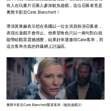
有人在玩畫片召募人參加魷魚遊戲，這位召募者竟是
奧斯卡影后Cate Blanchett！
導演黃東赫表示想在美國以一位女演員扮演召募者，
表現出遊戲不會停止。他希望角色只以一兩句對白就
能帶給觀眾震撼感覺，結果好幸運邀得Cate客串，而
這次客串亦真的炸爆網上討論區。
奧斯卡影后Cate Blanchett驚喜客串《魷魚遊戲3》