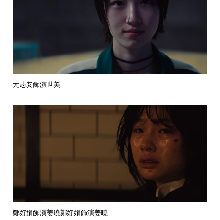
元志安飾演世美
鄭好娟飾演姜曉鄭好娟飾演姜曉