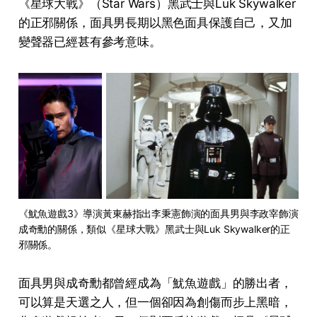
《星球大戰》（Star Wars）黑武士與Luk Skywalker
的正邪關係，面具男長期以黑色面具保護自己，又加
變聲器已經甚有參考意味。
《魷魚遊戲3》導演黃東赫指出李秉憲飾演的面具男與李政宰飾演
成奇勳的關係，類似《星球大戰》黑武士與Luk Skywalker的正
邪關係。
面具男與成奇勳都曾經成為「魷魚遊戲」的勝出者，
可以算是天選之人，但一個卻因為創傷而步上黑暗，