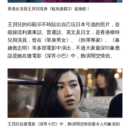
香港女演員王貝兒現身《魷魚遊戲3》超搶鏡！
王貝兒的IG顯示不時貼出自己玩日本弓道的照片，並
能操流利廣東話、普通話、英文及日文，是香港模特
兒與演員，曾在《單身男女》、《拆彈專家》、《春
嬌救志明》等多部電影中演出，不過大家最深印象應
該是她在微電影《深宵小巴》中，飾演鬧交情侶。
王貝兒在微電影《深宵小巴》中，飾演鬧交情侶最令人印象深刻