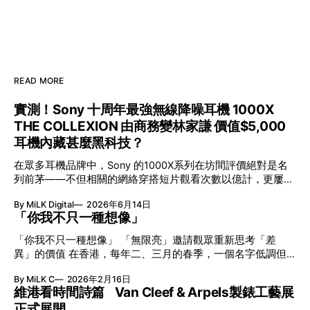
READ MORE
實測！Sony 十周年最強無線降噪耳機 1000X
THE COLLEXION 由商務變林家謙 價值$5,000
耳機內藏甚麼黑科技？
在眾多耳機品牌中，Sony 的1000X系列在坊間評價絕對是名
列前茅——不但相關的網絡穿搭短片觀看次數以億計，更屢獲
英國影音網年度最佳、連續數年奪得日本電子器材奧斯卡
By MiLK Digital
2026年6月14日
VGP 金獎，也是 Amazon 折扣日的大熱推介。
「你我不只一種想像」
「你我不只一種想像」 「無限亮」邀請觀眾重新思考「差
異」的價值 在香港，每年二、三月的春季，一個名字低調但
有力地發光—「無限亮」(No Limits) 。「無限亮」由香港藝術
By MiLK C
2026年2月16日
節與香港賽馬會慈善信託基金聯合呈獻，以共融藝術為核心，
維港看時間詩篇 Van Cleef & Arpels製錶工藝展
八年來不只是帶來無數來自世界各地的優秀節目，更致力於在
正式展開
本地建立屬於香港的共融創作生態。今年更首度與本地兩大旗