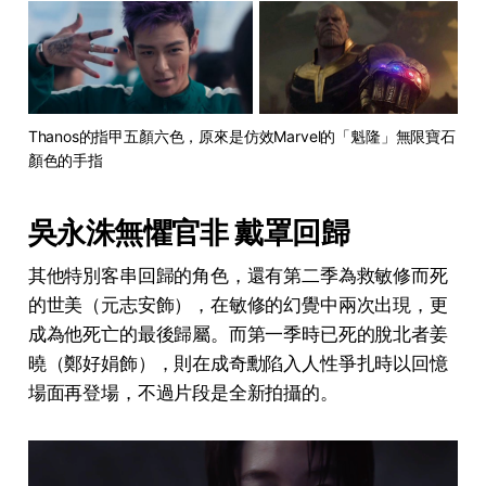
Thanos的指甲五顏六色，原來是仿效Marvel的「魁隆」無限寶石
顏色的手指
吳永洙無懼官非 戴罩回歸
其他特別客串回歸的角色，還有第二季為救敏修而死
的世美（元志安飾），在敏修的幻覺中兩次出現，更
成為他死亡的最後歸屬。而第一季時已死的脫北者姜
曉（鄭好娟飾），則在成奇勳陷入人性爭扎時以回憶
場面再登場，不過片段是全新拍攝的。