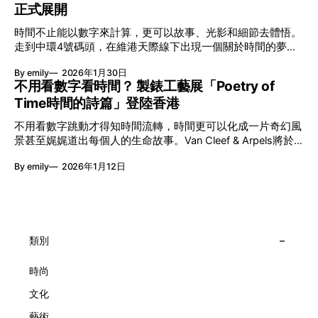
正式展開
本地建立屬於香港的共融創作生態。今年更首度與本地兩大旗
艦藝團強強聯手打造兩部深具意義的作品《遊延》及《弦上光
時間不止能以數字來計算，更可以故事、光影和細節去體悟。
影》，展開一場前所未有的藝術對話，擦下多元藝術下的流動
走到中環4號碼頭，在維港天際線下出現一個關於時間的夢幻
能量，全面開展一場無界限嘅藝術旅程。 第八屆「無限亮」
入口：Van Cleef & Arpels的「Poetry of Time時間的詩篇」展
以「你我不只一種想像」為題，從共融角度重新思索「差異」
By emily
2026年1月30日
覽。由即日至2月8日期間舉行，世家把一貫低調精緻的製錶語
的價值。不同能力人士是社會多樣性的一部分。每人皆擁有
不用看數字看時間？ 製錶工藝展「Poetry of
言搬離傳統店舖，放進公共場域，讓時間不只是腕上的個人物
「不同」能力與特質，當我們一齊生活、一齊創作、互相啟
Time時間的詩篇」登陸香港
件，而是一場可以與他人一同經歷的詩意旅程。 在碼頭打開
發，偏見與界線，也自然被藝術溶化。 「無限亮」2026精彩
「時間詩集」 走進展場尤如翻開一本時間詩集，藉由不同主
節目包括: 2月27日至3月1日：帕拉管弦樂團《無邊狂想曲》/
不用看數字跳動才得知時間流轉，時間更可以化成一片奇幻風
題呈現時間的無限想像。Van Cleef & Arpels的腕錶從來不是
音樂‧舞蹈 (開幕節目) 2月28日至3月1日：
景甚至娓娓道出每個人的生命故事。Van Cleef & Arpels將於1
由單純的機械與數字堆砌，更像是腕上的動人故事。 世家以
月24日至2月8日在中環4號碼頭舉行「Poetry of Time時間的
精湛的製錶技術與敘事美學為核心，讓每一枚腕錶都超越單純
By emily
2026年1月12日
詩篇」展覽，邀請大家走進由愛情故事、詩意星象、迷人自然
報時的功能，而是把稍縱即逝的瞬間凝結成可以反覆閱讀的畫
到芭蕾舞伶與仙子共同編織的多重宇宙，親身體驗世家在製錶
面，像是把一段關係，甚至一段記憶封存於錶盤之中。 自
工藝上的極致追求。 橋上的永恆約會 展覽以Alfred Van Cleef
1906年於巴黎芳登廣場創立以來，Van Cleef & Arpels一直追
與Estelle Arpels的愛情為序幕，奠定世家百年的浪漫基調。展
求文化傳承與創新。展覽以5個主題重組了世家的故事及詮釋
覽以此為序曲，精選展出Patrimony典藏系列的作品並劃分為5
時間的角度：愛情、詩意星象、迷人的大自然、芭蕾舞伶與仙
大主題展區，彰顯世家的核心價值。2010年，Van Cleef &
類別
子，以及訴說時間的珠寶。每個主題展區都有精美的佈置回應
Arpels推出Pont des Amoureux腕錶，這是第一款在日內瓦高
主題，引導觀眾在欣賞工藝同時產生情感的投射與共鳴。
級鐘錶大賞（Grand Prix d'Horlogerie de Genève）中獲獎的
時尚
系列腕錶。一對戀人在巴黎石橋緩緩靠近，每逢正午與午夜相
文化
擁而吻。雙逆跳機芯精準驅動這場機械浪漫，讓時間不再是抽
象概念，而是心跳的律動。 故事並未完結，2025年推出的
藝術