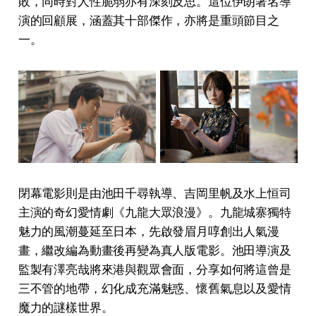
敗，同時對人性脆弱亦有深刻反思。這位伊朗著名導
演的回顧展，涵蓋其十部傑作，亦將是重頭節目之
一。
閉幕電影則是由池田千尋執導、吉岡里帆及水上恒司
主演的奇幻愛情劇《九龍大眾浪漫》。九龍城寨獨特
魅力的風潮蔓延至日本，先啟發眉月啍創出人氣漫
畫，繼改編為動畫後再變為真人版電影。池田導演及
監製有澤亮哉將來港與觀眾會面，分享如何將這曾是
三不管的地帶，幻化成充滿魅惑、懷舊氣息以及愛情
魔力的謎樣世界。