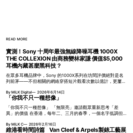
READ MORE
實測！Sony 十周年最強無線降噪耳機 1000X
THE COLLEXION 由商務變林家謙 價值$5,000
耳機內藏甚麼黑科技？
在眾多耳機品牌中，Sony 的1000X系列在坊間評價絕對是名
列前茅——不但相關的網絡穿搭短片觀看次數以億計，更屢獲
英國影音網年度最佳、連續數年奪得日本電子器材奧斯卡
By MiLK Digital
2026年6月14日
VGP 金獎，也是 Amazon 折扣日的大熱推介。
「你我不只一種想像」
「你我不只一種想像」 「無限亮」邀請觀眾重新思考「差
異」的價值 在香港，每年二、三月的春季，一個名字低調但
有力地發光—「無限亮」(No Limits) 。「無限亮」由香港藝術
By MiLK C
2026年2月16日
節與香港賽馬會慈善信託基金聯合呈獻，以共融藝術為核心，
維港看時間詩篇 Van Cleef & Arpels製錶工藝展
八年來不只是帶來無數來自世界各地的優秀節目，更致力於在