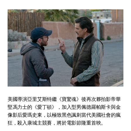
美國導演亞里艾斯特繼《寶驚魂》後再次夥拍影帝華
堅馮力士的《愛丁頓》，加入型男佩德羅帕斯卡與金
像影后愛瑪史東，以極致黑色諷刺當代美國社會的瘋
狂，殺入康城主競賽，將於電影節隆重首映。