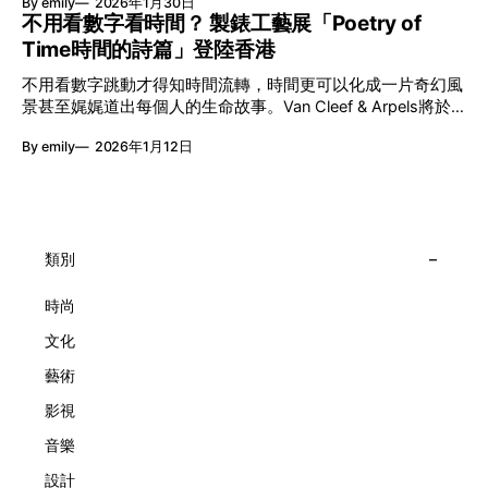
By emily
2026年1月30日
覽。由即日至2月8日期間舉行，世家把一貫低調精緻的製錶語
的價值。不同能力人士是社會多樣性的一部分。每人皆擁有
不用看數字看時間？ 製錶工藝展「Poetry of
言搬離傳統店舖，放進公共場域，讓時間不只是腕上的個人物
「不同」能力與特質，當我們一齊生活、一齊創作、互相啟
Time時間的詩篇」登陸香港
件，而是一場可以與他人一同經歷的詩意旅程。 在碼頭打開
發，偏見與界線，也自然被藝術溶化。 「無限亮」2026精彩
「時間詩集」 走進展場尤如翻開一本時間詩集，藉由不同主
節目包括: 2月27日至3月1日：帕拉管弦樂團《無邊狂想曲》/
不用看數字跳動才得知時間流轉，時間更可以化成一片奇幻風
題呈現時間的無限想像。Van Cleef & Arpels的腕錶從來不是
音樂‧舞蹈 (開幕節目) 2月28日至3月1日：
景甚至娓娓道出每個人的生命故事。Van Cleef & Arpels將於1
由單純的機械與數字堆砌，更像是腕上的動人故事。 世家以
月24日至2月8日在中環4號碼頭舉行「Poetry of Time時間的
精湛的製錶技術與敘事美學為核心，讓每一枚腕錶都超越單純
By emily
2026年1月12日
詩篇」展覽，邀請大家走進由愛情故事、詩意星象、迷人自然
報時的功能，而是把稍縱即逝的瞬間凝結成可以反覆閱讀的畫
到芭蕾舞伶與仙子共同編織的多重宇宙，親身體驗世家在製錶
面，像是把一段關係，甚至一段記憶封存於錶盤之中。 自
工藝上的極致追求。 橋上的永恆約會 展覽以Alfred Van Cleef
1906年於巴黎芳登廣場創立以來，Van Cleef & Arpels一直追
與Estelle Arpels的愛情為序幕，奠定世家百年的浪漫基調。展
求文化傳承與創新。展覽以5個主題重組了世家的故事及詮釋
覽以此為序曲，精選展出Patrimony典藏系列的作品並劃分為5
時間的角度：愛情、詩意星象、迷人的大自然、芭蕾舞伶與仙
大主題展區，彰顯世家的核心價值。2010年，Van Cleef &
類別
子，以及訴說時間的珠寶。每個主題展區都有精美的佈置回應
Arpels推出Pont des Amoureux腕錶，這是第一款在日內瓦高
主題，引導觀眾在欣賞工藝同時產生情感的投射與共鳴。
級鐘錶大賞（Grand Prix d'Horlogerie de Genève）中獲獎的
時尚
系列腕錶。一對戀人在巴黎石橋緩緩靠近，每逢正午與午夜相
文化
擁而吻。雙逆跳機芯精準驅動這場機械浪漫，讓時間不再是抽
象概念，而是心跳的律動。 故事並未完結，2025年推出的
藝術
Lady Arpels Bal des Amoureux
影視
音樂
設計