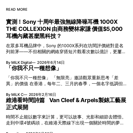
READ MORE
實測！Sony 十周年最強無線降噪耳機 1000X
THE COLLEXION 由商務變林家謙 價值$5,000
耳機內藏甚麼黑科技？
在眾多耳機品牌中，Sony 的1000X系列在坊間評價絕對是名
列前茅——不但相關的網絡穿搭短片觀看次數以億計，更屢獲
英國影音網年度最佳、連續數年奪得日本電子器材奧斯卡
By MiLK Digital
2026年6月14日
VGP 金獎，也是 Amazon 折扣日的大熱推介。
「你我不只一種想像」
「你我不只一種想像」 「無限亮」邀請觀眾重新思考「差
異」的價值 在香港，每年二、三月的春季，一個名字低調但
有力地發光—「無限亮」(No Limits) 。「無限亮」由香港藝術
By MiLK C
2026年2月16日
節與香港賽馬會慈善信託基金聯合呈獻，以共融藝術為核心，
維港看時間詩篇 Van Cleef & Arpels製錶工藝展
八年來不只是帶來無數來自世界各地的優秀節目，更致力於在
正式展開
本地建立屬於香港的共融創作生態。今年更首度與本地兩大旗
艦藝團強強聯手打造兩部深具意義的作品《遊延》及《弦上光
時間不止能以數字來計算，更可以故事、光影和細節去體悟。
影》，展開一場前所未有的藝術對話，擦下多元藝術下的流動
走到中環4號碼頭，在維港天際線下出現一個關於時間的夢幻
能量，全面開展一場無界限嘅藝術旅程。 第八屆「無限亮」
入口：Van Cleef & Arpels的「Poetry of Time時間的詩篇」展
以「你我不只一種想像」為題，從共融角度重新思索「差異」