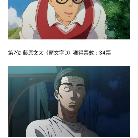
第7位 藤原文太《頭文字D》獲得票數：34票