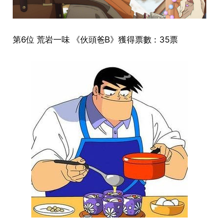
第6位 荒岩一味 《伙頭爸B》獲得票數：35票