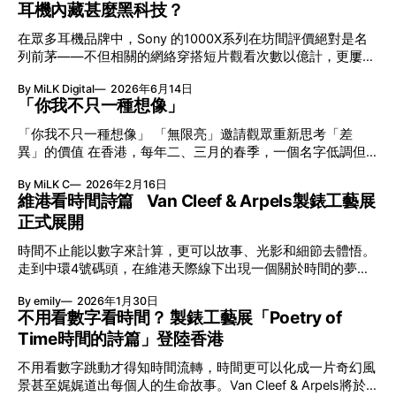
耳機內藏甚麼黑科技？
在眾多耳機品牌中，Sony 的1000X系列在坊間評價絕對是名
列前茅——不但相關的網絡穿搭短片觀看次數以億計，更屢獲
英國影音網年度最佳、連續數年奪得日本電子器材奧斯卡
By MiLK Digital
2026年6月14日
VGP 金獎，也是 Amazon 折扣日的大熱推介。
「你我不只一種想像」
「你我不只一種想像」 「無限亮」邀請觀眾重新思考「差
異」的價值 在香港，每年二、三月的春季，一個名字低調但
有力地發光—「無限亮」(No Limits) 。「無限亮」由香港藝術
By MiLK C
2026年2月16日
節與香港賽馬會慈善信託基金聯合呈獻，以共融藝術為核心，
維港看時間詩篇 Van Cleef & Arpels製錶工藝展
八年來不只是帶來無數來自世界各地的優秀節目，更致力於在
正式展開
本地建立屬於香港的共融創作生態。今年更首度與本地兩大旗
艦藝團強強聯手打造兩部深具意義的作品《遊延》及《弦上光
時間不止能以數字來計算，更可以故事、光影和細節去體悟。
影》，展開一場前所未有的藝術對話，擦下多元藝術下的流動
走到中環4號碼頭，在維港天際線下出現一個關於時間的夢幻
能量，全面開展一場無界限嘅藝術旅程。 第八屆「無限亮」
入口：Van Cleef & Arpels的「Poetry of Time時間的詩篇」展
以「你我不只一種想像」為題，從共融角度重新思索「差異」
By emily
2026年1月30日
覽。由即日至2月8日期間舉行，世家把一貫低調精緻的製錶語
的價值。不同能力人士是社會多樣性的一部分。每人皆擁有
不用看數字看時間？ 製錶工藝展「Poetry of
言搬離傳統店舖，放進公共場域，讓時間不只是腕上的個人物
「不同」能力與特質，當我們一齊生活、一齊創作、互相啟
Time時間的詩篇」登陸香港
件，而是一場可以與他人一同經歷的詩意旅程。 在碼頭打開
發，偏見與界線，也自然被藝術溶化。 「無限亮」2026精彩
「時間詩集」 走進展場尤如翻開一本時間詩集，藉由不同主
節目包括: 2月27日至3月1日：帕拉管弦樂團《無邊狂想曲》/
不用看數字跳動才得知時間流轉，時間更可以化成一片奇幻風
題呈現時間的無限想像。Van Cleef & Arpels的腕錶從來不是
音樂‧舞蹈 (開幕節目) 2月28日至3月1日：
景甚至娓娓道出每個人的生命故事。Van Cleef & Arpels將於1
由單純的機械與數字堆砌，更像是腕上的動人故事。 世家以