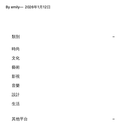
月24日至2月8日在中環4號碼頭舉行「Poetry of Time時間的
精湛的製錶技術與敘事美學為核心，讓每一枚腕錶都超越單純
By emily
2026年1月12日
詩篇」展覽，邀請大家走進由愛情故事、詩意星象、迷人自然
報時的功能，而是把稍縱即逝的瞬間凝結成可以反覆閱讀的畫
到芭蕾舞伶與仙子共同編織的多重宇宙，親身體驗世家在製錶
面，像是把一段關係，甚至一段記憶封存於錶盤之中。 自
工藝上的極致追求。 橋上的永恆約會 展覽以Alfred Van Cleef
1906年於巴黎芳登廣場創立以來，Van Cleef & Arpels一直追
與Estelle Arpels的愛情為序幕，奠定世家百年的浪漫基調。展
求文化傳承與創新。展覽以5個主題重組了世家的故事及詮釋
覽以此為序曲，精選展出Patrimony典藏系列的作品並劃分為5
時間的角度：愛情、詩意星象、迷人的大自然、芭蕾舞伶與仙
大主題展區，彰顯世家的核心價值。2010年，Van Cleef &
類別
子，以及訴說時間的珠寶。每個主題展區都有精美的佈置回應
Arpels推出Pont des Amoureux腕錶，這是第一款在日內瓦高
主題，引導觀眾在欣賞工藝同時產生情感的投射與共鳴。
級鐘錶大賞（Grand Prix d'Horlogerie de Genève）中獲獎的
時尚
系列腕錶。一對戀人在巴黎石橋緩緩靠近，每逢正午與午夜相
文化
擁而吻。雙逆跳機芯精準驅動這場機械浪漫，讓時間不再是抽
象概念，而是心跳的律動。 故事並未完結，2025年推出的
藝術
Lady Arpels Bal des Amoureux
影視
音樂
設計
生活
其他平台