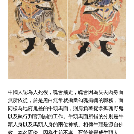
中國人認為人死後，魂會飛走，魄會因為失去肉身而
無所依從，於是黑白無常就擔當勾魂攝魄的職務，而
同樣為地府鬼差的牛頭馬面，則肩負著捉拿孤魂野鬼
以及執行判官刑罰的工作。牛頭馬面所指的分別是牛
頭人身以及馬頭人身的兩位神祇。相傳牛頭是源自佛
教，本名阿傍，因為生前不孝，死後被變成牛頭人