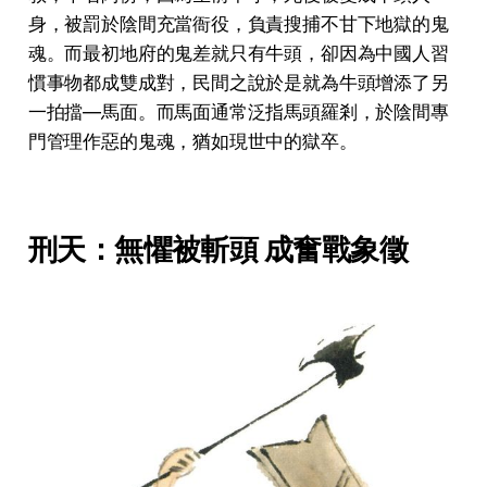
身，被罰於陰間充當衙役，負責搜捕不甘下地獄的鬼
魂。而最初地府的鬼差就只有牛頭，卻因為中國人習
慣事物都成雙成對，民間之說於是就為牛頭增添了另
一拍擋—馬面。而馬面通常泛指馬頭羅剎，於陰間專
門管理作惡的鬼魂，猶如現世中的獄卒。
刑天：無懼被斬頭 成奮戰象徵