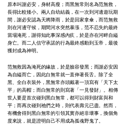
原本叫謝必安，身材高瘦；而黑無常則名為范無救，
長得比較矮小。兩人自幼結義，在一次到河邊遊玩期
間，謝必安認為天將降雨，於是回家拿傘，而范無救
則在河邊守候，期間河水突然暴漲，范不忍失約最終
當場淹死，謝得知此事深感內疚，於是亦在河畔自縊
身亡。而二人信守承諾的行為最終感動到玉帝，最後
獲封成為神明。
范無救因為淹死的緣故，於是臉容發黑；而謝必安因
為自縊而亡，因此白無常就一直伸著長舌。除了全
黑、全白衣裝外，黑無常亦頭戴著一頂寫有「天下太
平」的高帽；而白無常的則寫著「一見發財」。相傳
世人要是首次碰到黑白無常，都可以得到財富與和
平；而再次碰到祂們之時，則代表壽元已盡。然而，
有機會得到黑白無常的引領其實亦絕非壞事，換個角
度來說，就是證明自己不用成為孤魂野鬼了。