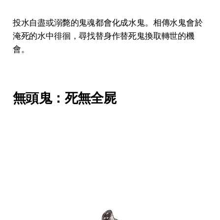
投水自盡或溺斃的鬼魂都會化成水鬼。相傳水鬼會於
淹死的水中徘徊，尋找替身作替死鬼換取轉世的機
會。
無頭鬼：死無全屍