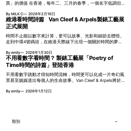
異」的價值 在香港，每年二、三月的春季，一個名字低調但
有力地發光—「無限亮」(No Limits) 。「無限亮」由香港藝術
By MiLK C
2026年2月16日
節與香港賽馬會慈善信託基金聯合呈獻，以共融藝術為核心，
維港看時間詩篇 Van Cleef & Arpels製錶工藝展
八年來不只是帶來無數來自世界各地的優秀節目，更致力於在
正式展開
本地建立屬於香港的共融創作生態。今年更首度與本地兩大旗
艦藝團強強聯手打造兩部深具意義的作品《遊延》及《弦上光
時間不止能以數字來計算，更可以故事、光影和細節去體悟。
影》，展開一場前所未有的藝術對話，擦下多元藝術下的流動
走到中環4號碼頭，在維港天際線下出現一個關於時間的夢幻
能量，全面開展一場無界限嘅藝術旅程。 第八屆「無限亮」
入口：Van Cleef & Arpels的「Poetry of Time時間的詩篇」展
以「你我不只一種想像」為題，從共融角度重新思索「差異」
By emily
2026年1月30日
覽。由即日至2月8日期間舉行，世家把一貫低調精緻的製錶語
的價值。不同能力人士是社會多樣性的一部分。每人皆擁有
不用看數字看時間？ 製錶工藝展「Poetry of
言搬離傳統店舖，放進公共場域，讓時間不只是腕上的個人物
「不同」能力與特質，當我們一齊生活、一齊創作、互相啟
Time時間的詩篇」登陸香港
件，而是一場可以與他人一同經歷的詩意旅程。 在碼頭打開
發，偏見與界線，也自然被藝術溶化。 「無限亮」2026精彩
「時間詩集」 走進展場尤如翻開一本時間詩集，藉由不同主
節目包括: 2月27日至3月1日：帕拉管弦樂團《無邊狂想曲》/
不用看數字跳動才得知時間流轉，時間更可以化成一片奇幻風
題呈現時間的無限想像。Van Cleef & Arpels的腕錶從來不是
音樂‧舞蹈 (開幕節目) 2月28日至3月1日：
景甚至娓娓道出每個人的生命故事。Van Cleef & Arpels將於1
由單純的機械與數字堆砌，更像是腕上的動人故事。 世家以
月24日至2月8日在中環4號碼頭舉行「Poetry of Time時間的
精湛的製錶技術與敘事美學為核心，讓每一枚腕錶都超越單純
By emily
2026年1月12日
詩篇」展覽，邀請大家走進由愛情故事、詩意星象、迷人自然
報時的功能，而是把稍縱即逝的瞬間凝結成可以反覆閱讀的畫
到芭蕾舞伶與仙子共同編織的多重宇宙，親身體驗世家在製錶
面，像是把一段關係，甚至一段記憶封存於錶盤之中。 自
工藝上的極致追求。 橋上的永恆約會 展覽以Alfred Van Cleef
1906年於巴黎芳登廣場創立以來，Van Cleef & Arpels一直追
與Estelle Arpels的愛情為序幕，奠定世家百年的浪漫基調。展
求文化傳承與創新。展覽以5個主題重組了世家的故事及詮釋
覽以此為序曲，精選展出Patrimony典藏系列的作品並劃分為5
時間的角度：愛情、詩意星象、迷人的大自然、芭蕾舞伶與仙
大主題展區，彰顯世家的核心價值。2010年，Van Cleef &
類別
子，以及訴說時間的珠寶。每個主題展區都有精美的佈置回應
Arpels推出Pont des Amoureux腕錶，這是第一款在日內瓦高
主題，引導觀眾在欣賞工藝同時產生情感的投射與共鳴。