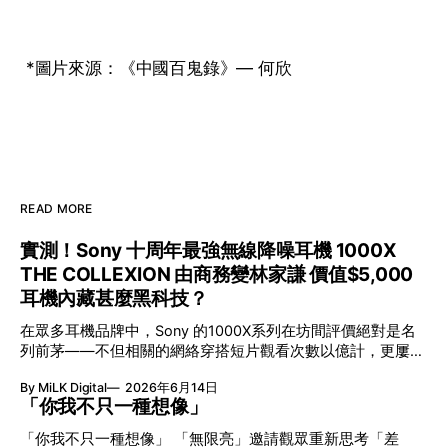
*圖片來源：《中國百鬼錄》— 何欣
READ MORE
實測！Sony 十周年最強無線降噪耳機 1000X
THE COLLEXION 由商務變林家謙 價值$5,000
耳機內藏甚麼黑科技？
在眾多耳機品牌中，Sony 的1000X系列在坊間評價絕對是名
列前茅——不但相關的網絡穿搭短片觀看次數以億計，更屢獲
英國影音網年度最佳、連續數年奪得日本電子器材奧斯卡
By MiLK Digital
2026年6月14日
VGP 金獎，也是 Amazon 折扣日的大熱推介。
「你我不只一種想像」
「你我不只一種想像」 「無限亮」邀請觀眾重新思考「差