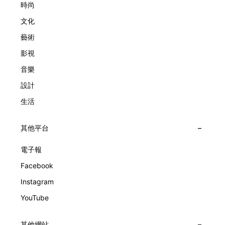
級鐘錶大賞（Grand Prix d'Horlogerie de Genève）中獲獎的
時尚
系列腕錶。一對戀人在巴黎石橋緩緩靠近，每逢正午與午夜相
文化
擁而吻。雙逆跳機芯精準驅動這場機械浪漫，讓時間不再是抽
象概念，而是心跳的律動。 故事並未完結，2025年推出的
藝術
Lady Arpels Bal des Amoureux
影視
音樂
設計
生活
其他平台
電子報
Facebook
Instagram
YouTube
其他網站