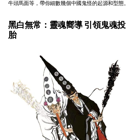
牛頭馬面等，帶你細數幾個中國鬼怪的起源和型態。
黑白無常：靈魂嚮導 引領鬼魂投
胎