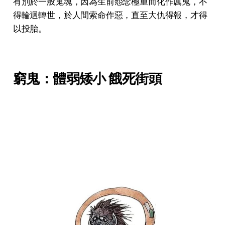
有別於一般鬼魂，因為生前怨念極重而化作厲鬼，不
得輪迴轉世，於人間索命作惡，直至大仇得報，才得
以投胎。
窮鬼：體弱矮小 餓死街頭