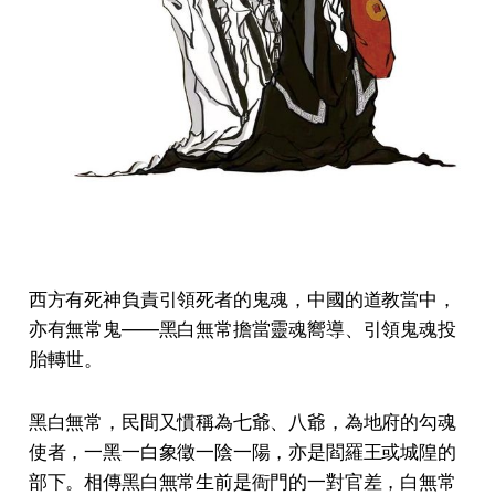
西方有死神負責引領死者的鬼魂，中國的道教當中，
亦有無常鬼——黑白無常擔當靈魂嚮導、引領鬼魂投
胎轉世。
黑白無常，民間又慣稱為七爺、八爺，為地府的勾魂
使者，一黑一白象徵一陰一陽，亦是閻羅王或城隍的
部下。相傳黑白無常生前是衙門的一對官差，白無常