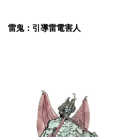
雷鬼：引導雷電害人