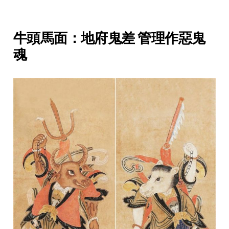
牛頭馬面：地府鬼差 管理作惡鬼
魂