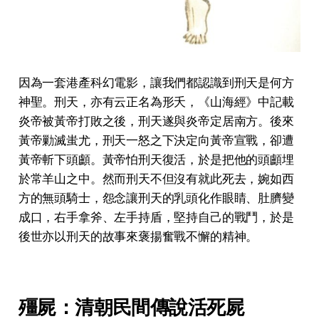
因為一套港產科幻電影，讓我們都認識到刑天是何方
神聖。刑天，亦有云正名為形夭，《山海經》中記載
炎帝被黃帝打敗之後，刑天遂與炎帝定居南方。後來
黃帝勦滅蚩尤，刑天一怒之下決定向黃帝宣戰，卻遭
黃帝斬下頭顱。黃帝怕刑天復活，於是把他的頭顱埋
於常羊山之中。然而刑天不但沒有就此死去，婉如西
方的無頭騎士，怨念讓刑天的乳頭化作眼睛、肚臍變
成口，右手拿斧、左手持盾，堅持自己的戰鬥，於是
後世亦以刑天的故事來褒揚奮戰不懈的精神。
殭屍：清朝民間傳說活死屍