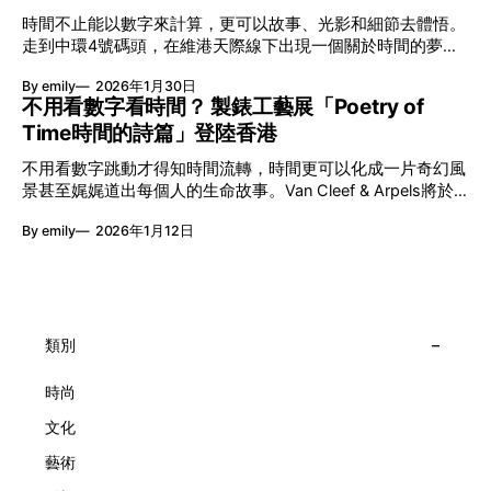
艦藝團強強聯手打造兩部深具意義的作品《遊延》及《弦上光
時間不止能以數字來計算，更可以故事、光影和細節去體悟。
影》，展開一場前所未有的藝術對話，擦下多元藝術下的流動
走到中環4號碼頭，在維港天際線下出現一個關於時間的夢幻
能量，全面開展一場無界限嘅藝術旅程。 第八屆「無限亮」
入口：Van Cleef & Arpels的「Poetry of Time時間的詩篇」展
以「你我不只一種想像」為題，從共融角度重新思索「差異」
By emily
2026年1月30日
覽。由即日至2月8日期間舉行，世家把一貫低調精緻的製錶語
的價值。不同能力人士是社會多樣性的一部分。每人皆擁有
不用看數字看時間？ 製錶工藝展「Poetry of
言搬離傳統店舖，放進公共場域，讓時間不只是腕上的個人物
「不同」能力與特質，當我們一齊生活、一齊創作、互相啟
Time時間的詩篇」登陸香港
件，而是一場可以與他人一同經歷的詩意旅程。 在碼頭打開
發，偏見與界線，也自然被藝術溶化。 「無限亮」2026精彩
「時間詩集」 走進展場尤如翻開一本時間詩集，藉由不同主
節目包括: 2月27日至3月1日：帕拉管弦樂團《無邊狂想曲》/
不用看數字跳動才得知時間流轉，時間更可以化成一片奇幻風
題呈現時間的無限想像。Van Cleef & Arpels的腕錶從來不是
音樂‧舞蹈 (開幕節目) 2月28日至3月1日：
景甚至娓娓道出每個人的生命故事。Van Cleef & Arpels將於1
由單純的機械與數字堆砌，更像是腕上的動人故事。 世家以
月24日至2月8日在中環4號碼頭舉行「Poetry of Time時間的
精湛的製錶技術與敘事美學為核心，讓每一枚腕錶都超越單純
By emily
2026年1月12日
詩篇」展覽，邀請大家走進由愛情故事、詩意星象、迷人自然
報時的功能，而是把稍縱即逝的瞬間凝結成可以反覆閱讀的畫
到芭蕾舞伶與仙子共同編織的多重宇宙，親身體驗世家在製錶
面，像是把一段關係，甚至一段記憶封存於錶盤之中。 自
工藝上的極致追求。 橋上的永恆約會 展覽以Alfred Van Cleef
1906年於巴黎芳登廣場創立以來，Van Cleef & Arpels一直追
與Estelle Arpels的愛情為序幕，奠定世家百年的浪漫基調。展
求文化傳承與創新。展覽以5個主題重組了世家的故事及詮釋
覽以此為序曲，精選展出Patrimony典藏系列的作品並劃分為5
時間的角度：愛情、詩意星象、迷人的大自然、芭蕾舞伶與仙
大主題展區，彰顯世家的核心價值。2010年，Van Cleef &
類別
子，以及訴說時間的珠寶。每個主題展區都有精美的佈置回應
Arpels推出Pont des Amoureux腕錶，這是第一款在日內瓦高
主題，引導觀眾在欣賞工藝同時產生情感的投射與共鳴。
級鐘錶大賞（Grand Prix d'Horlogerie de Genève）中獲獎的
時尚
系列腕錶。一對戀人在巴黎石橋緩緩靠近，每逢正午與午夜相
文化
擁而吻。雙逆跳機芯精準驅動這場機械浪漫，讓時間不再是抽
象概念，而是心跳的律動。 故事並未完結，2025年推出的
藝術
Lady Arpels Bal des Amoureux