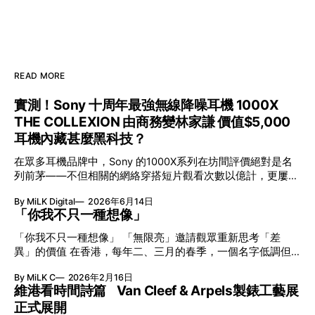
READ MORE
實測！Sony 十周年最強無線降噪耳機 1000X
THE COLLEXION 由商務變林家謙 價值$5,000
耳機內藏甚麼黑科技？
在眾多耳機品牌中，Sony 的1000X系列在坊間評價絕對是名
列前茅——不但相關的網絡穿搭短片觀看次數以億計，更屢獲
英國影音網年度最佳、連續數年奪得日本電子器材奧斯卡
By MiLK Digital
2026年6月14日
VGP 金獎，也是 Amazon 折扣日的大熱推介。
「你我不只一種想像」
「你我不只一種想像」 「無限亮」邀請觀眾重新思考「差
異」的價值 在香港，每年二、三月的春季，一個名字低調但
有力地發光—「無限亮」(No Limits) 。「無限亮」由香港藝術
By MiLK C
2026年2月16日
節與香港賽馬會慈善信託基金聯合呈獻，以共融藝術為核心，
維港看時間詩篇 Van Cleef & Arpels製錶工藝展
八年來不只是帶來無數來自世界各地的優秀節目，更致力於在
正式展開
本地建立屬於香港的共融創作生態。今年更首度與本地兩大旗