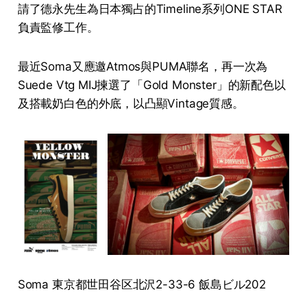
請了德永先生為日本獨占的Timeline系列ONE STAR
負責監修工作。
最近Soma又應邀Atmos與PUMA聯名，再一次為
Suede Vtg MIJ揀選了「Gold Monster」的新配色以
及搭載奶白色的外底，以凸顯Vintage質感。
Soma 東京都世田谷区北沢2-33-6 飯島ビル202