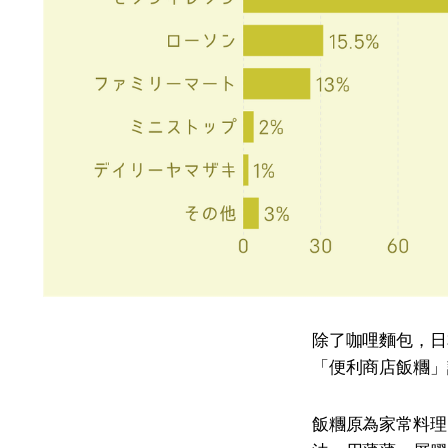
除了咖哩麵包，日本
「便利商店飯糰」訪
飯糰原為家常料理，