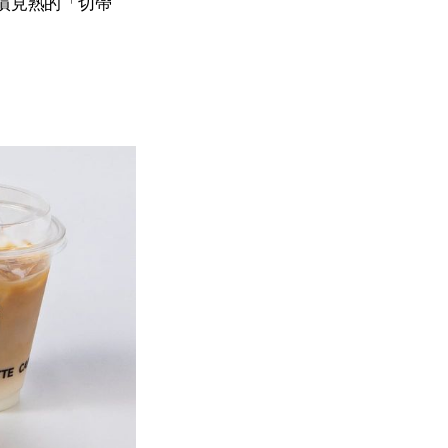
慣見熟的「切帶