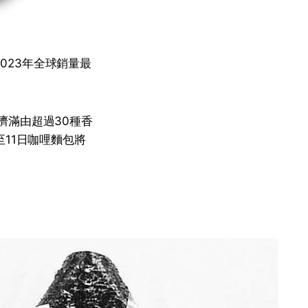
023年全球銷量最
擠滿由超過30種香
11日咖哩麵包將