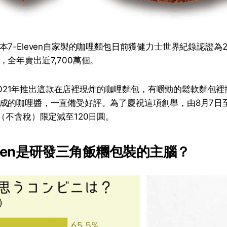
7-Eleven自家製的咖哩麵包日前獲健力士世界紀錄認證為2
全年賣出近7,700萬個。
於2021年推出這款在店裡現炸的
咖哩
麵包，有嚼勁的鬆軟麵包裡
成的咖哩醬，一直備受好評。為了慶祝這項創舉，由8月7日至
（不含稅）限定減至120日圓。
even是研發三角飯糰包裝的主腦？