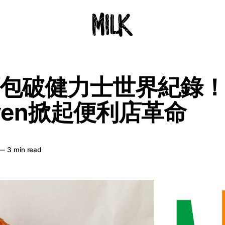
包破健力士世界紀錄！
even掀起便利店革命
—
3 min read