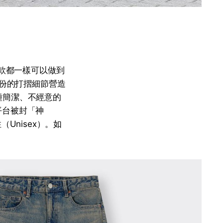
仔褲款都一樣可以做到
膝頭部份的打摺細節營造
種簡潔、不經意的
社交平台被封「神
（Unisex）。如