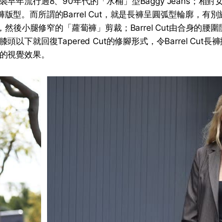
早年流行過8、90年代的「水桶」型Baggy Jeans；相
t的闊褲版型。而所謂的Barrel Cut，就是長褲呈圓弧型輪廓，有別於
闊，然後小腿修窄的「蘿蔔褲」剪裁；Barrel Cut由合身的
以下就回復Tapered Cut的修腳形式，令Barrel Cut
的視覺效果。