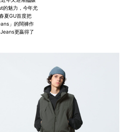
至近年又逐漸醞釀
Cut的魅力，今年尤
春夏GU首度把
Jeans」的闊褲作
Jeans更贏得了