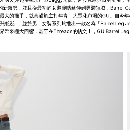
後來外國又興起傳統水桶型Baggy闊褲，這股寬鬆剪裁的潮流，
ut」的新趨勢，並且從最初的女裝範疇延伸到男裝領域，Barrel 
最大的推手，就莫過於主打年青、大眾化市場的GU。自今年
融入牛仔褲設計，並於男、女裝系列均推出一款名為「Barrel Leg 
來極大回響，甚至在Threads的帖文上，GU Barrel Leg 