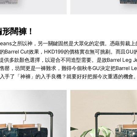
繭形闊褲！
 Leg Jeans之所以神，另一關鍵固然是大眾化的定價。憑藉剪
arrel Cut效果，HKD199的價格實在無可挑剔。而且GU的男
分別提供多款顏色選擇，以迎合不同造型需要。是故Barrel Leg 
罄，坊間更是一褲難求，難得今個秋冬GU決定把Barrel Leg
入手了「神褲」的入手良機？就要好好把握今次重遇的機會