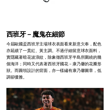
西班牙－魔鬼在細節
今屆歐國盃西班牙主場球衣表面看來新意欠奉，配色
亦延續了一貫紅、黃主調。不過仔細留意球衣面料，
實隱藏著暗花波浪紋，除象徵西班牙半島所圍繞的幾
個海洋；同時又代表著西班牙國花－康乃馨的花瓣形
狀。而圓領設計的背面，亦一樣繡有康乃馨圖章，低
調卻優雅。