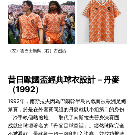
（左）雲巴士頓與（右）古烈治
昔日歐國盃經典球衣設計－丹麥
（1992）
1992年，南斯拉夫因為巴爾幹半島內戰而被歐洲足總
禁賽，於是在外圍賽同組的丹麥就以小組第二的身份
「冷手執個熱煎堆」，取代了南斯拉夫晉身決賽圈，
成就出球壇著名的「丹麥足球童話」。縱然球隊完全
不被看好，最終卻一步一腳印打入決賽，並成功擊敗