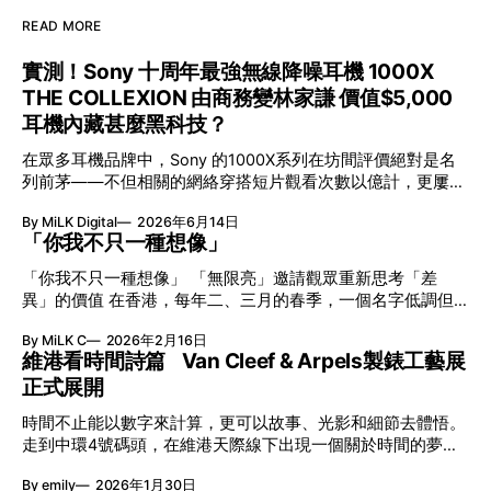
READ MORE
實測！Sony 十周年最強無線降噪耳機 1000X
THE COLLEXION 由商務變林家謙 價值$5,000
耳機內藏甚麼黑科技？
在眾多耳機品牌中，Sony 的1000X系列在坊間評價絕對是名
列前茅——不但相關的網絡穿搭短片觀看次數以億計，更屢獲
英國影音網年度最佳、連續數年奪得日本電子器材奧斯卡
By MiLK Digital
2026年6月14日
VGP 金獎，也是 Amazon 折扣日的大熱推介。
「你我不只一種想像」
「你我不只一種想像」 「無限亮」邀請觀眾重新思考「差
異」的價值 在香港，每年二、三月的春季，一個名字低調但
有力地發光—「無限亮」(No Limits) 。「無限亮」由香港藝術
By MiLK C
2026年2月16日
節與香港賽馬會慈善信託基金聯合呈獻，以共融藝術為核心，
維港看時間詩篇 Van Cleef & Arpels製錶工藝展
八年來不只是帶來無數來自世界各地的優秀節目，更致力於在
正式展開
本地建立屬於香港的共融創作生態。今年更首度與本地兩大旗
艦藝團強強聯手打造兩部深具意義的作品《遊延》及《弦上光
時間不止能以數字來計算，更可以故事、光影和細節去體悟。
影》，展開一場前所未有的藝術對話，擦下多元藝術下的流動
走到中環4號碼頭，在維港天際線下出現一個關於時間的夢幻
能量，全面開展一場無界限嘅藝術旅程。 第八屆「無限亮」
入口：Van Cleef & Arpels的「Poetry of Time時間的詩篇」展
以「你我不只一種想像」為題，從共融角度重新思索「差異」
By emily
2026年1月30日
覽。由即日至2月8日期間舉行，世家把一貫低調精緻的製錶語