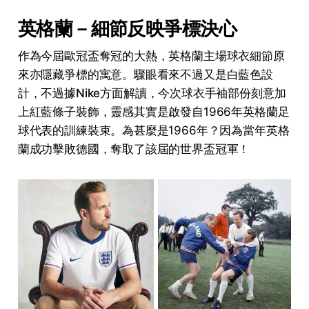
英格蘭－細節反映爭標決心
作為今屆歐冠盃奪冠的大熱，英格蘭主場球衣細節原
來亦隱藏爭標的寓意。驟眼看來不過又是白藍色設
計，不過據
Nike
方面解讀，今次球衣手袖部份刻意加
上紅藍條子裝飾，靈感其實是啟發自1966年英格蘭足
球代表的訓練裝束。為甚麼是1966年？因為當年英格
蘭成功擊敗德國，奪取了該屆的世界盃冠軍！