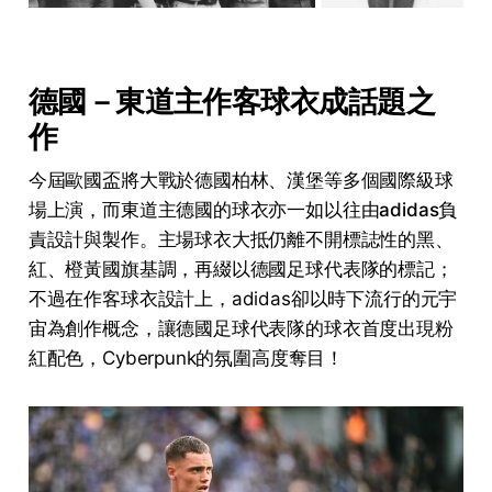
德國－東道主作客球衣成話題之
作
今屆歐國盃將大戰於德國柏林、漢堡等多個國際級球
場上演，而東道主德國的球衣亦一如以往由
adidas
負
責設計與製作。主場球衣大抵仍離不開標誌性的黑、
紅、橙黃國旗基調，再綴以德國足球代表隊的標記；
不過在作客球衣設計上，adidas卻以時下流行的元宇
宙為創作概念，讓德國足球代表隊的球衣首度出現粉
紅配色，Cyberpunk的氛圍高度奪目！