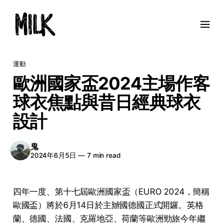
運動
歐洲國家盃2024主場作客
球衣焦點與昔日經典球衣
設計
鬼
2024年6月5日
—
7 min read
四年一度、第十七屆
歐洲國家盃
（EURO 2024，簡稱
歐國盃
）將於6月14日於主辧國德國正式開鑼。英格
蘭、德國、法國、克羅地亞、荷蘭等歐洲勁旅今年繼