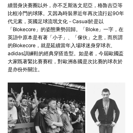
續晉身決賽圈以外，亦不乏斯洛文尼亞，格魯吉亞等
比較冷門的球隊。又因為
時裝
界近年再次流行起90年
代元素，英國足球流氓文化－Casual於是以
「Blokecore」的姿態乘勢回歸。「Bloke」一字，在
英語中原本是有著「小子」、「傢伙」之意，而所謂
的Blokecore，就是延續當年入場球迷身穿球衣、
adidas訓練鞋的經典穿搭造型。如是者，今屆歐國盃
大家既著緊比賽賽程，對歐洲各國是次比賽的球衣於
是亦份外關注。