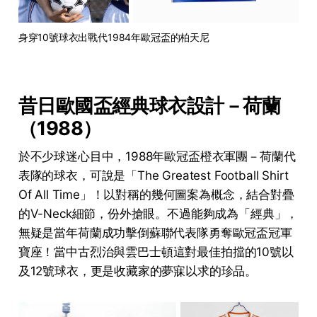
身穿10號球衣出戰代1984年歐冠盃的柏天尼
昔日歐國盃經典球衣設計－荷蘭
（1988）
於不少球迷心目中，1988年歐冠盃橙衣軍團－荷蘭代
表隊的球衣，可說是「The Greatest Football Shirt
Of All Time」！以對稱的幾何圖案為概念，結合對疊
的V-Neck細節，份外搶眼。不過能夠成為「經典」，
無疑是當年荷蘭成功擊倒蘇聯代表隊勇奪歐冠盃冠軍
寶座！當中
古烈治
與
雲巴士頓
這對最佳拍擋的10號以
及12號球衣，更是收藏家的夢寐以求的珍品。