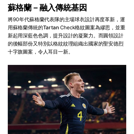
蘇格蘭－融入傳統基因
將90年代蘇格蘭代表隊的主場球衣設計再度革新，運
用蘇格蘭傳統的
Tartan
Check格紋圖案為繆思，並重
新起用深藍色色調，提升設計的凝聚力。而圓領設計
的後幅部份又特別以格紋紋理組織出國家的聖安德烈
十字旗圖案，令人耳目一新。