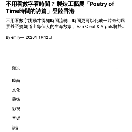
的價值。不同能力人士是社會多樣性的一部分。每人皆擁有
不用看數字看時間？ 製錶工藝展「Poetry of
言搬離傳統店舖，放進公共場域，讓時間不只是腕上的個人物
「不同」能力與特質，當我們一齊生活、一齊創作、互相啟
Time時間的詩篇」登陸香港
件，而是一場可以與他人一同經歷的詩意旅程。 在碼頭打開
發，偏見與界線，也自然被藝術溶化。 「無限亮」2026精彩
「時間詩集」 走進展場尤如翻開一本時間詩集，藉由不同主
節目包括: 2月27日至3月1日：帕拉管弦樂團《無邊狂想曲》/
不用看數字跳動才得知時間流轉，時間更可以化成一片奇幻風
題呈現時間的無限想像。Van Cleef & Arpels的腕錶從來不是
音樂‧舞蹈 (開幕節目) 2月28日至3月1日：
景甚至娓娓道出每個人的生命故事。Van Cleef & Arpels將於1
由單純的機械與數字堆砌，更像是腕上的動人故事。 世家以
月24日至2月8日在中環4號碼頭舉行「Poetry of Time時間的
精湛的製錶技術與敘事美學為核心，讓每一枚腕錶都超越單純
By emily
2026年1月12日
詩篇」展覽，邀請大家走進由愛情故事、詩意星象、迷人自然
報時的功能，而是把稍縱即逝的瞬間凝結成可以反覆閱讀的畫
到芭蕾舞伶與仙子共同編織的多重宇宙，親身體驗世家在製錶
面，像是把一段關係，甚至一段記憶封存於錶盤之中。 自
工藝上的極致追求。 橋上的永恆約會 展覽以Alfred Van Cleef
1906年於巴黎芳登廣場創立以來，Van Cleef & Arpels一直追
與Estelle Arpels的愛情為序幕，奠定世家百年的浪漫基調。展
求文化傳承與創新。展覽以5個主題重組了世家的故事及詮釋
覽以此為序曲，精選展出Patrimony典藏系列的作品並劃分為5
時間的角度：愛情、詩意星象、迷人的大自然、芭蕾舞伶與仙
大主題展區，彰顯世家的核心價值。2010年，Van Cleef &
類別
子，以及訴說時間的珠寶。每個主題展區都有精美的佈置回應
Arpels推出Pont des Amoureux腕錶，這是第一款在日內瓦高
主題，引導觀眾在欣賞工藝同時產生情感的投射與共鳴。
級鐘錶大賞（Grand Prix d'Horlogerie de Genève）中獲獎的
時尚
系列腕錶。一對戀人在巴黎石橋緩緩靠近，每逢正午與午夜相
文化
擁而吻。雙逆跳機芯精準驅動這場機械浪漫，讓時間不再是抽
象概念，而是心跳的律動。 故事並未完結，2025年推出的
藝術
Lady Arpels Bal des Amoureux
影視
音樂
設計