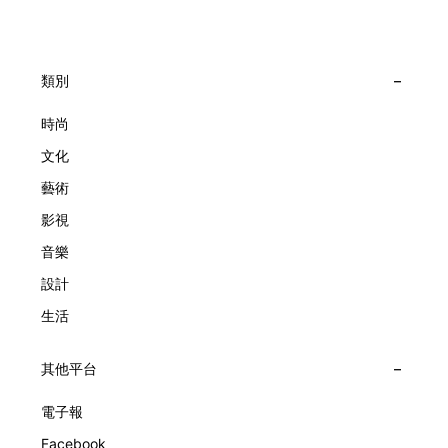
到芭蕾舞伶與仙子共同編織的多重宇宙，親身體驗世家在製錶
面，像是把一段關係，甚至一段記憶封存於錶盤之中。 自
工藝上的極致追求。 橋上的永恆約會 展覽以Alfred Van Cleef
1906年於巴黎芳登廣場創立以來，Van Cleef & Arpels一直追
與Estelle Arpels的愛情為序幕，奠定世家百年的浪漫基調。展
求文化傳承與創新。展覽以5個主題重組了世家的故事及詮釋
覽以此為序曲，精選展出Patrimony典藏系列的作品並劃分為5
時間的角度：愛情、詩意星象、迷人的大自然、芭蕾舞伶與仙
大主題展區，彰顯世家的核心價值。2010年，Van Cleef &
類別
子，以及訴說時間的珠寶。每個主題展區都有精美的佈置回應
Arpels推出Pont des Amoureux腕錶，這是第一款在日內瓦高
主題，引導觀眾在欣賞工藝同時產生情感的投射與共鳴。
級鐘錶大賞（Grand Prix d'Horlogerie de Genève）中獲獎的
時尚
系列腕錶。一對戀人在巴黎石橋緩緩靠近，每逢正午與午夜相
文化
擁而吻。雙逆跳機芯精準驅動這場機械浪漫，讓時間不再是抽
象概念，而是心跳的律動。 故事並未完結，2025年推出的
藝術
Lady Arpels Bal des Amoureux
影視
音樂
設計
生活
其他平台
電子報
Facebook