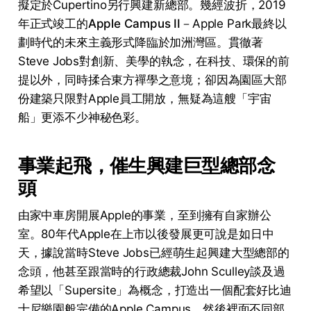
擬定於Cupertino另行興建新總部。幾經波折，2019
年正式竣工的
Apple Campus II
－Apple Park最終以
劃時代的未來主義形式降臨於加洲灣區。貫徹著
Steve Jobs對創新、美學的執念，在科技、環保的前
提以外，同時揉合東方禪學之意境；卻因為園區大部
份建築只限對Apple員工開放，無疑為這艘「宇宙
船」更添不少神秘色彩。
事業起飛，催生興建巨型總部念
頭
由家中車房開展Apple的事業，至到擁有自家辦公
室。80年代Apple在上市以後發展更可說是如日中
天，據說當時Steve Jobs已經萌生起興建大型總部的
念頭，他甚至跟當時的行政總裁John Sculley談及過
希望以「Supersite」為概念，打造出一個配套好比迪
士尼樂園般完備的Apple Campus，然後裡面不同部