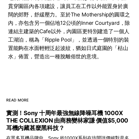
貫穿園區內各項建設，讓員工在工作以外能置身於廣
闊的郊野，舒緩壓力。至於The Mothership的圓環之
內，亦包含另一個佔地12公頃的Inner Courtyard，除
連結主建築的Cafe以外，內園區更特別建造了一個人
工湖泊，稱為「Ripple Pool」，並透過一個特別的裝
置能夠在水面輕輕泛起波紋，猶如日式庭園的「枯山
水」佈置，營造出一種脫離俗世的意境。
READ MORE
實測！Sony 十周年最強無線降噪耳機 1000X
THE COLLEXION 由商務變林家謙 價值$5,000
耳機內藏甚麼黑科技？
在眾多耳機品牌中，Sony 的1000X系列在坊間評價絕對是名