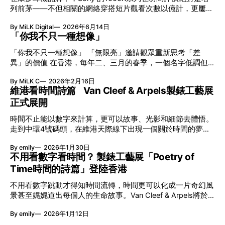
列前茅——不但相關的網絡穿搭短片觀看次數以億計，更屢獲
英國影音網年度最佳、連續數年奪得日本電子器材奧斯卡
By MiLK Digital
2026年6月14日
VGP 金獎，也是 Amazon 折扣日的大熱推介。
「你我不只一種想像」
「你我不只一種想像」 「無限亮」邀請觀眾重新思考「差
異」的價值 在香港，每年二、三月的春季，一個名字低調但
有力地發光—「無限亮」(No Limits) 。「無限亮」由香港藝術
By MiLK C
2026年2月16日
節與香港賽馬會慈善信託基金聯合呈獻，以共融藝術為核心，
維港看時間詩篇 Van Cleef & Arpels製錶工藝展
八年來不只是帶來無數來自世界各地的優秀節目，更致力於在
正式展開
本地建立屬於香港的共融創作生態。今年更首度與本地兩大旗
艦藝團強強聯手打造兩部深具意義的作品《遊延》及《弦上光
時間不止能以數字來計算，更可以故事、光影和細節去體悟。
影》，展開一場前所未有的藝術對話，擦下多元藝術下的流動
走到中環4號碼頭，在維港天際線下出現一個關於時間的夢幻
能量，全面開展一場無界限嘅藝術旅程。 第八屆「無限亮」
入口：Van Cleef & Arpels的「Poetry of Time時間的詩篇」展
以「你我不只一種想像」為題，從共融角度重新思索「差異」
By emily
2026年1月30日
覽。由即日至2月8日期間舉行，世家把一貫低調精緻的製錶語
的價值。不同能力人士是社會多樣性的一部分。每人皆擁有
不用看數字看時間？ 製錶工藝展「Poetry of
言搬離傳統店舖，放進公共場域，讓時間不只是腕上的個人物
「不同」能力與特質，當我們一齊生活、一齊創作、互相啟
Time時間的詩篇」登陸香港
件，而是一場可以與他人一同經歷的詩意旅程。 在碼頭打開
發，偏見與界線，也自然被藝術溶化。 「無限亮」2026精彩
「時間詩集」 走進展場尤如翻開一本時間詩集，藉由不同主
節目包括: 2月27日至3月1日：帕拉管弦樂團《無邊狂想曲》/
不用看數字跳動才得知時間流轉，時間更可以化成一片奇幻風
題呈現時間的無限想像。Van Cleef & Arpels的腕錶從來不是
音樂‧舞蹈 (開幕節目) 2月28日至3月1日：
景甚至娓娓道出每個人的生命故事。Van Cleef & Arpels將於1
由單純的機械與數字堆砌，更像是腕上的動人故事。 世家以
月24日至2月8日在中環4號碼頭舉行「Poetry of Time時間的
精湛的製錶技術與敘事美學為核心，讓每一枚腕錶都超越單純
By emily
2026年1月12日
詩篇」展覽，邀請大家走進由愛情故事、詩意星象、迷人自然
報時的功能，而是把稍縱即逝的瞬間凝結成可以反覆閱讀的畫