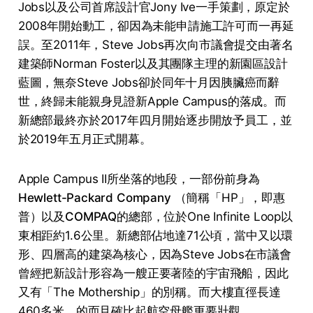
Jobs以及公司首席設計官Jony Ive一手策劃，原定於
2008年開始動工，卻因為未能申請施工許可而一再延
誤。至2011年，Steve Jobs再次向市議會提交由著名
建築師Norman Foster以及其團隊主理的新園區設計
藍圖，無奈Steve Jobs卻於同年十月因胰臟癌而辭
世，終歸未能親身見證新Apple Campus的落成。而
新總部最終亦於2017年四月開始逐步開放予員工，並
於2019年五月正式開幕。
Apple Campus II所坐落的地段，一部份前身為
Hewlett-Packard Company
（簡稱「HP」，即惠
普）以及
COMPAQ
的總部，位於One Infinite Loop以
東相距約1.6公里。新總部佔地達71公頃，當中又以環
形、四層高的建築為核心，因為Steve Jobs在市議會
曾經把新設計形容為一艘正要著陸的宇宙飛船，因此
又有「The Mothership」的別稱。而大樓直徑長達
460多米，的而且確比起航空母艦更要壯觀。