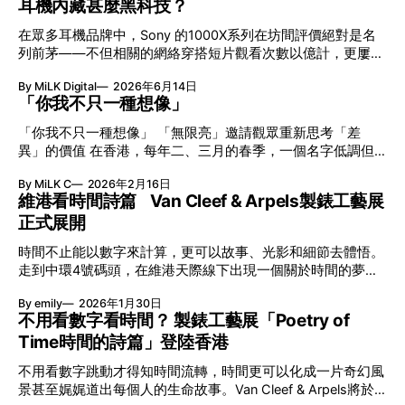
耳機內藏甚麼黑科技？
在眾多耳機品牌中，Sony 的1000X系列在坊間評價絕對是名
列前茅——不但相關的網絡穿搭短片觀看次數以億計，更屢獲
英國影音網年度最佳、連續數年奪得日本電子器材奧斯卡
By MiLK Digital
2026年6月14日
VGP 金獎，也是 Amazon 折扣日的大熱推介。
「你我不只一種想像」
「你我不只一種想像」 「無限亮」邀請觀眾重新思考「差
異」的價值 在香港，每年二、三月的春季，一個名字低調但
有力地發光—「無限亮」(No Limits) 。「無限亮」由香港藝術
By MiLK C
2026年2月16日
節與香港賽馬會慈善信託基金聯合呈獻，以共融藝術為核心，
維港看時間詩篇 Van Cleef & Arpels製錶工藝展
八年來不只是帶來無數來自世界各地的優秀節目，更致力於在
正式展開
本地建立屬於香港的共融創作生態。今年更首度與本地兩大旗
艦藝團強強聯手打造兩部深具意義的作品《遊延》及《弦上光
時間不止能以數字來計算，更可以故事、光影和細節去體悟。
影》，展開一場前所未有的藝術對話，擦下多元藝術下的流動
走到中環4號碼頭，在維港天際線下出現一個關於時間的夢幻
能量，全面開展一場無界限嘅藝術旅程。 第八屆「無限亮」
入口：Van Cleef & Arpels的「Poetry of Time時間的詩篇」展
以「你我不只一種想像」為題，從共融角度重新思索「差異」
By emily
2026年1月30日
覽。由即日至2月8日期間舉行，世家把一貫低調精緻的製錶語
的價值。不同能力人士是社會多樣性的一部分。每人皆擁有
不用看數字看時間？ 製錶工藝展「Poetry of
言搬離傳統店舖，放進公共場域，讓時間不只是腕上的個人物
「不同」能力與特質，當我們一齊生活、一齊創作、互相啟
Time時間的詩篇」登陸香港
件，而是一場可以與他人一同經歷的詩意旅程。 在碼頭打開
發，偏見與界線，也自然被藝術溶化。 「無限亮」2026精彩
「時間詩集」 走進展場尤如翻開一本時間詩集，藉由不同主
節目包括: 2月27日至3月1日：帕拉管弦樂團《無邊狂想曲》/
不用看數字跳動才得知時間流轉，時間更可以化成一片奇幻風
題呈現時間的無限想像。Van Cleef & Arpels的腕錶從來不是
音樂‧舞蹈 (開幕節目) 2月28日至3月1日：
景甚至娓娓道出每個人的生命故事。Van Cleef & Arpels將於1
由單純的機械與數字堆砌，更像是腕上的動人故事。 世家以