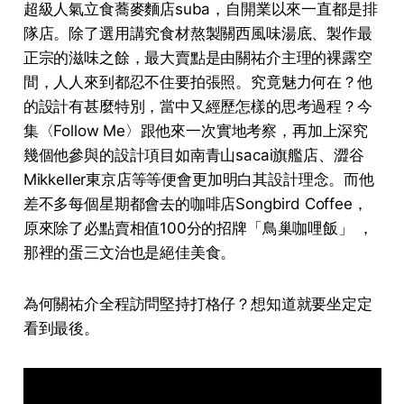
超級人氣立食蕎麥麵店suba，自開業以來一直都是排
隊店。除了選用講究食材熬製關西風味湯底、製作最
正宗的滋味之餘，最大賣點是由關祐介主理的裸露空
間，人人來到都忍不住要拍張照。究竟魅力何在？他
的設計有甚麼特別，當中又經歷怎樣的思考過程？今
集〈Follow Me〉跟他來一次實地考察，再加上深究
幾個他參與的設計項目如南青山sacai旗艦店、澀谷
Mikkeller東京店等等便會更加明白其設計理念。而他
差不多每個星期都會去的咖啡店Songbird Coffee，
原來除了必點賣相值100分的招牌「鳥巢咖哩飯」 ，
那裡的蛋三文治也是絕佳美食。
為何關祐介全程訪問堅持打格仔？想知道就要坐定定
看到最後。