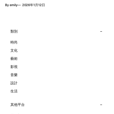
月24日至2月8日在中環4號碼頭舉行「Poetry of Time時間的
精湛的製錶技術與敘事美學為核心，讓每一枚腕錶都超越單純
By emily
2026年1月12日
詩篇」展覽，邀請大家走進由愛情故事、詩意星象、迷人自然
報時的功能，而是把稍縱即逝的瞬間凝結成可以反覆閱讀的畫
到芭蕾舞伶與仙子共同編織的多重宇宙，親身體驗世家在製錶
面，像是把一段關係，甚至一段記憶封存於錶盤之中。 自
工藝上的極致追求。 橋上的永恆約會 展覽以Alfred Van Cleef
1906年於巴黎芳登廣場創立以來，Van Cleef & Arpels一直追
與Estelle Arpels的愛情為序幕，奠定世家百年的浪漫基調。展
求文化傳承與創新。展覽以5個主題重組了世家的故事及詮釋
覽以此為序曲，精選展出Patrimony典藏系列的作品並劃分為5
時間的角度：愛情、詩意星象、迷人的大自然、芭蕾舞伶與仙
大主題展區，彰顯世家的核心價值。2010年，Van Cleef &
類別
子，以及訴說時間的珠寶。每個主題展區都有精美的佈置回應
Arpels推出Pont des Amoureux腕錶，這是第一款在日內瓦高
主題，引導觀眾在欣賞工藝同時產生情感的投射與共鳴。
級鐘錶大賞（Grand Prix d'Horlogerie de Genève）中獲獎的
時尚
系列腕錶。一對戀人在巴黎石橋緩緩靠近，每逢正午與午夜相
文化
擁而吻。雙逆跳機芯精準驅動這場機械浪漫，讓時間不再是抽
象概念，而是心跳的律動。 故事並未完結，2025年推出的
藝術
Lady Arpels Bal des Amoureux
影視
音樂
設計
生活
其他平台