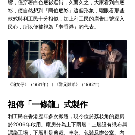
響，僅穿著白色底衫逛街，久而久之，大家看到白底
衫，便自然想到「阿伯底衫」這個形象，驟眼看那些
款式與利工民十分相似，加上利工民的廣告口號深入
民心，所以便被視為「老香港」的代表。
《追女仔》（1981年）︳《難兄難弟》（1982年）
祖傳「一條龍」式製作
利工民在香港歷年多次搬遷，現今位於荔枝角的廠房
於2006年啟用。廠房分為上下兩層：上層設有織布與
漂染工場，下層則是剪裁、車衣、包裝及辦公室。內