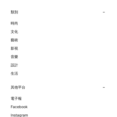
與Estelle Arpels的愛情為序幕，奠定世家百年的浪漫基調。展
求文化傳承與創新。展覽以5個主題重組了世家的故事及詮釋
覽以此為序曲，精選展出Patrimony典藏系列的作品並劃分為5
時間的角度：愛情、詩意星象、迷人的大自然、芭蕾舞伶與仙
大主題展區，彰顯世家的核心價值。2010年，Van Cleef &
類別
子，以及訴說時間的珠寶。每個主題展區都有精美的佈置回應
Arpels推出Pont des Amoureux腕錶，這是第一款在日內瓦高
主題，引導觀眾在欣賞工藝同時產生情感的投射與共鳴。
級鐘錶大賞（Grand Prix d'Horlogerie de Genève）中獲獎的
時尚
系列腕錶。一對戀人在巴黎石橋緩緩靠近，每逢正午與午夜相
文化
擁而吻。雙逆跳機芯精準驅動這場機械浪漫，讓時間不再是抽
象概念，而是心跳的律動。 故事並未完結，2025年推出的
藝術
Lady Arpels Bal des Amoureux
影視
音樂
設計
生活
其他平台
電子報
Facebook
Instagram