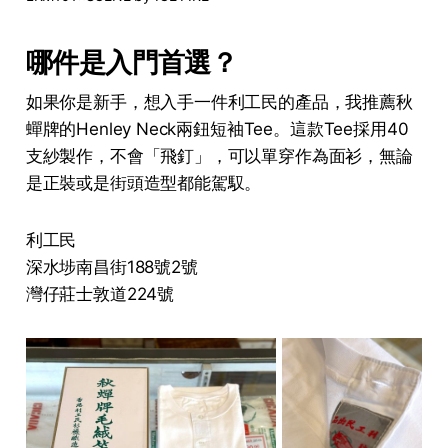
哪件是入門首選？
如果你是新手，想入手一件利工民的產品，我推薦秋
蟬牌的Henley Neck兩鈕短袖Tee。這款Tee採用40
支紗製作，不會「飛釘」，可以單穿作為面衫，無論
是正裝或是街頭造型都能駕馭。
利工民
深水埗南昌街188號2號
灣仔莊士敦道224號