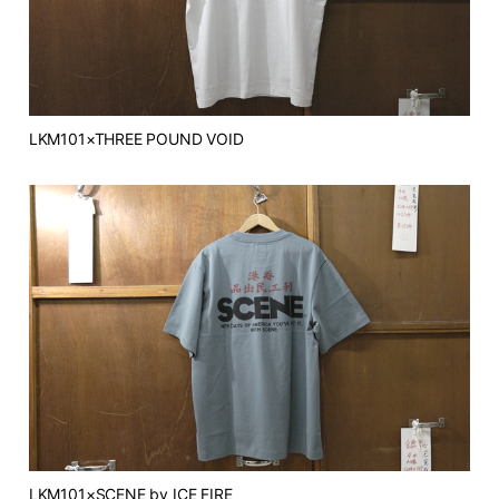
LKM101×THREE POUND VOID
LKM101×SCENE by ICE FIRE