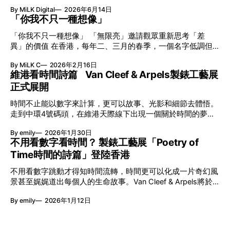
英國影音網年度最佳、連續數年奪得日本電子器材奧斯卡
By MiLK Digital
2026年6月14日
VGP 金獎，也是 Amazon 折扣日的大熱推介。
「你我不只一種想像」
「你我不只一種想像」 「無限亮」邀請觀眾重新思考「差
異」的價值 在香港，每年二、三月的春季，一個名字低調但
有力地發光—「無限亮」(No Limits) 。「無限亮」由香港藝術
By MiLK C
2026年2月16日
節與香港賽馬會慈善信託基金聯合呈獻，以共融藝術為核心，
維港看時間詩篇 Van Cleef & Arpels製錶工藝展
八年來不只是帶來無數來自世界各地的優秀節目，更致力於在
正式展開
本地建立屬於香港的共融創作生態。今年更首度與本地兩大旗
艦藝團強強聯手打造兩部深具意義的作品《遊延》及《弦上光
時間不止能以數字來計算，更可以故事、光影和細節去體悟。
影》，展開一場前所未有的藝術對話，擦下多元藝術下的流動
走到中環4號碼頭，在維港天際線下出現一個關於時間的夢幻
能量，全面開展一場無界限嘅藝術旅程。 第八屆「無限亮」
入口：Van Cleef & Arpels的「Poetry of Time時間的詩篇」展
以「你我不只一種想像」為題，從共融角度重新思索「差異」
By emily
2026年1月30日
覽。由即日至2月8日期間舉行，世家把一貫低調精緻的製錶語
的價值。不同能力人士是社會多樣性的一部分。每人皆擁有
不用看數字看時間？ 製錶工藝展「Poetry of
言搬離傳統店舖，放進公共場域，讓時間不只是腕上的個人物
「不同」能力與特質，當我們一齊生活、一齊創作、互相啟
Time時間的詩篇」登陸香港
件，而是一場可以與他人一同經歷的詩意旅程。 在碼頭打開
發，偏見與界線，也自然被藝術溶化。 「無限亮」2026精彩
「時間詩集」 走進展場尤如翻開一本時間詩集，藉由不同主
節目包括: 2月27日至3月1日：帕拉管弦樂團《無邊狂想曲》/
不用看數字跳動才得知時間流轉，時間更可以化成一片奇幻風
題呈現時間的無限想像。Van Cleef & Arpels的腕錶從來不是
音樂‧舞蹈 (開幕節目) 2月28日至3月1日：
景甚至娓娓道出每個人的生命故事。Van Cleef & Arpels將於1
由單純的機械與數字堆砌，更像是腕上的動人故事。 世家以
月24日至2月8日在中環4號碼頭舉行「Poetry of Time時間的
精湛的製錶技術與敘事美學為核心，讓每一枚腕錶都超越單純
By emily
2026年1月12日
詩篇」展覽，邀請大家走進由愛情故事、詩意星象、迷人自然
報時的功能，而是把稍縱即逝的瞬間凝結成可以反覆閱讀的畫
到芭蕾舞伶與仙子共同編織的多重宇宙，親身體驗世家在製錶
面，像是把一段關係，甚至一段記憶封存於錶盤之中。 自
工藝上的極致追求。 橋上的永恆約會 展覽以Alfred Van Cleef
1906年於巴黎芳登廣場創立以來，Van Cleef & Arpels一直追