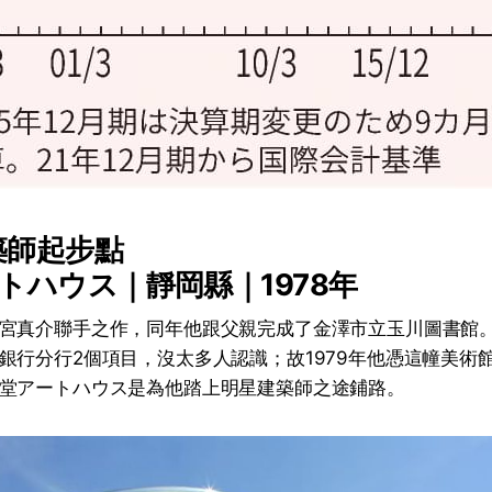
築師起步點
トハウス｜靜岡縣｜1978年
宮真介聯手之作，同年他跟父親完成了金澤市立玉川圖書館
銀行分行2個項目，沒太多人認識；故1979年他憑這幢美術
堂アートハウス是為他踏上明星建築師之途鋪路。