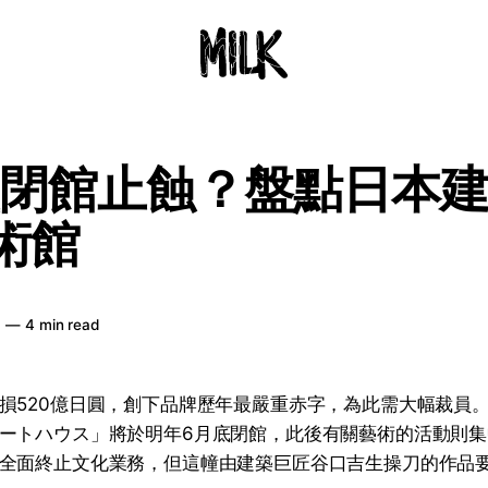
閉館止蝕？盤點日本
術館
日
—
4 min read
損520億日圓，創下品牌歷年最嚴重赤字，為此需大幅裁員
ートハウス」將於明年6月底閉館，此後有關藝術的活動則
全面終止文化業務，但這幢由建築巨匠谷口吉生操刀的作品