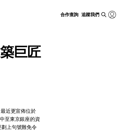
合作查詢
追蹤我們
建築巨匠
。最近更宣佈位於
集中至東京銀座的資
要劃上句號難免令