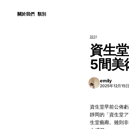
關於我們
類別
設計
資生堂
5間美
emily
2025年12月15
資生堂早前公佈虧
靜岡的「資生堂ア
生堂藝廊。雖則非