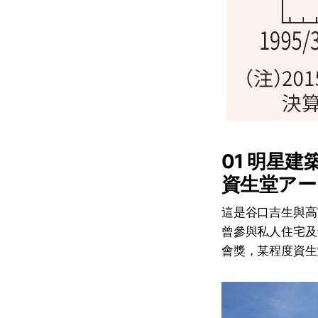
01 明星建
資生堂アー
這是谷口吉生與高
曾參與私人住宅及
會獎，某程度資生