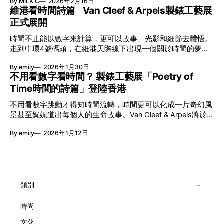
By MiLK C
2026年2月16日
節與香港賽馬會慈善信託基金聯合呈獻，以共融藝術為核心，
維港看時間詩篇 Van Cleef & Arpels製錶工藝展
八年來不只是帶來無數來自世界各地的優秀節目，更致力於在
正式展開
本地建立屬於香港的共融創作生態。今年更首度與本地兩大旗
艦藝團強強聯手打造兩部深具意義的作品《遊延》及《弦上光
時間不止能以數字來計算，更可以故事、光影和細節去體悟。
影》，展開一場前所未有的藝術對話，擦下多元藝術下的流動
走到中環4號碼頭，在維港天際線下出現一個關於時間的夢幻
能量，全面開展一場無界限嘅藝術旅程。 第八屆「無限亮」
入口：Van Cleef & Arpels的「Poetry of Time時間的詩篇」展
以「你我不只一種想像」為題，從共融角度重新思索「差異」
By emily
2026年1月30日
覽。由即日至2月8日期間舉行，世家把一貫低調精緻的製錶語
的價值。不同能力人士是社會多樣性的一部分。每人皆擁有
不用看數字看時間？ 製錶工藝展「Poetry of
言搬離傳統店舖，放進公共場域，讓時間不只是腕上的個人物
「不同」能力與特質，當我們一齊生活、一齊創作、互相啟
Time時間的詩篇」登陸香港
件，而是一場可以與他人一同經歷的詩意旅程。 在碼頭打開
發，偏見與界線，也自然被藝術溶化。 「無限亮」2026精彩
「時間詩集」 走進展場尤如翻開一本時間詩集，藉由不同主
節目包括: 2月27日至3月1日：帕拉管弦樂團《無邊狂想曲》/
不用看數字跳動才得知時間流轉，時間更可以化成一片奇幻風
題呈現時間的無限想像。Van Cleef & Arpels的腕錶從來不是
音樂‧舞蹈 (開幕節目) 2月28日至3月1日：
景甚至娓娓道出每個人的生命故事。Van Cleef & Arpels將於1
由單純的機械與數字堆砌，更像是腕上的動人故事。 世家以
月24日至2月8日在中環4號碼頭舉行「Poetry of Time時間的
精湛的製錶技術與敘事美學為核心，讓每一枚腕錶都超越單純
By emily
2026年1月12日
詩篇」展覽，邀請大家走進由愛情故事、詩意星象、迷人自然
報時的功能，而是把稍縱即逝的瞬間凝結成可以反覆閱讀的畫
到芭蕾舞伶與仙子共同編織的多重宇宙，親身體驗世家在製錶
面，像是把一段關係，甚至一段記憶封存於錶盤之中。 自
工藝上的極致追求。 橋上的永恆約會 展覽以Alfred Van Cleef
1906年於巴黎芳登廣場創立以來，Van Cleef & Arpels一直追
與Estelle Arpels的愛情為序幕，奠定世家百年的浪漫基調。展
求文化傳承與創新。展覽以5個主題重組了世家的故事及詮釋
覽以此為序曲，精選展出Patrimony典藏系列的作品並劃分為5
時間的角度：愛情、詩意星象、迷人的大自然、芭蕾舞伶與仙
大主題展區，彰顯世家的核心價值。2010年，Van Cleef &
類別
子，以及訴說時間的珠寶。每個主題展區都有精美的佈置回應
Arpels推出Pont des Amoureux腕錶，這是第一款在日內瓦高
主題，引導觀眾在欣賞工藝同時產生情感的投射與共鳴。
級鐘錶大賞（Grand Prix d'Horlogerie de Genève）中獲獎的
時尚
系列腕錶。一對戀人在巴黎石橋緩緩靠近，每逢正午與午夜相
文化