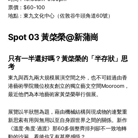
票價：$60-100
地點：東九文化中心（佐敦谷牛頭角道60號）
Spot 03 黃棨榮@新蒲崗
只有一半還好嗎？黃棨榮的「
半存狀」思
考
東九與西九兩大規模展演空間之外，也不可錯過由香
港藝術學院幾位校友創立的獨立藝文空間Mooroom，
最近他們為本地藝術家黃棨榮舉行個展。
展覽以半狀態為題，藉由機械結構與現成物的連繫重
新思索有用與無用以至自身跟世界之間的關係。新作
《溫度·角度·過渡》那60多個整齊排列卻不一致地轉
動的沙漏，看後你又有甚麼感悟？