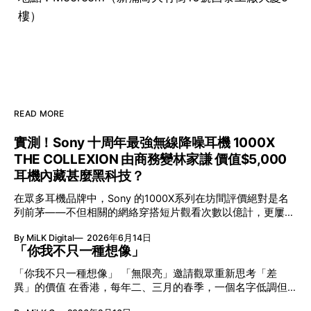
樓）
READ MORE
實測！Sony 十周年最強無線降噪耳機 1000X
THE COLLEXION 由商務變林家謙 價值$5,000
耳機內藏甚麼黑科技？
在眾多耳機品牌中，Sony 的1000X系列在坊間評價絕對是名
列前茅——不但相關的網絡穿搭短片觀看次數以億計，更屢獲
英國影音網年度最佳、連續數年奪得日本電子器材奧斯卡
By MiLK Digital
2026年6月14日
VGP 金獎，也是 Amazon 折扣日的大熱推介。
「你我不只一種想像」
「你我不只一種想像」 「無限亮」邀請觀眾重新思考「差
異」的價值 在香港，每年二、三月的春季，一個名字低調但
有力地發光—「無限亮」(No Limits) 。「無限亮」由香港藝術