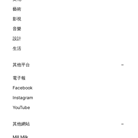
擁而吻。雙逆跳機芯精準驅動這場機械浪漫，讓時間不再是抽
象概念，而是心跳的律動。 故事並未完結，2025年推出的
藝術
Lady Arpels Bal des Amoureux
影視
音樂
設計
生活
其他平台
電子報
Facebook
Instagram
YouTube
其他網站
Mill Milk