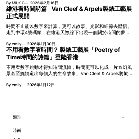
By MiLK C
2026年2月16日
節與香港賽馬會慈善信託基金聯合呈獻，以共融藝術為核心，
維港看時間詩篇 Van Cleef & Arpels製錶工藝展
八年來不只是帶來無數來自世界各地的優秀節目，更致力於在
正式展開
本地建立屬於香港的共融創作生態。今年更首度與本地兩大旗
艦藝團強強聯手打造兩部深具意義的作品《遊延》及《弦上光
時間不止能以數字來計算，更可以故事、光影和細節去體悟。
影》，展開一場前所未有的藝術對話，擦下多元藝術下的流動
走到中環4號碼頭，在維港天際線下出現一個關於時間的夢幻
能量，全面開展一場無界限嘅藝術旅程。 第八屆「無限亮」
入口：Van Cleef & Arpels的「Poetry of Time時間的詩篇」展
以「你我不只一種想像」為題，從共融角度重新思索「差異」
By emily
2026年1月30日
覽。由即日至2月8日期間舉行，世家把一貫低調精緻的製錶語
的價值。不同能力人士是社會多樣性的一部分。每人皆擁有
不用看數字看時間？ 製錶工藝展「Poetry of
言搬離傳統店舖，放進公共場域，讓時間不只是腕上的個人物
「不同」能力與特質，當我們一齊生活、一齊創作、互相啟
Time時間的詩篇」登陸香港
件，而是一場可以與他人一同經歷的詩意旅程。 在碼頭打開
發，偏見與界線，也自然被藝術溶化。 「無限亮」2026精彩
「時間詩集」 走進展場尤如翻開一本時間詩集，藉由不同主
節目包括: 2月27日至3月1日：帕拉管弦樂團《無邊狂想曲》/
不用看數字跳動才得知時間流轉，時間更可以化成一片奇幻風
題呈現時間的無限想像。Van Cleef & Arpels的腕錶從來不是
音樂‧舞蹈 (開幕節目) 2月28日至3月1日：
景甚至娓娓道出每個人的生命故事。Van Cleef & Arpels將於1
由單純的機械與數字堆砌，更像是腕上的動人故事。 世家以
月24日至2月8日在中環4號碼頭舉行「Poetry of Time時間的
精湛的製錶技術與敘事美學為核心，讓每一枚腕錶都超越單純
By emily
2026年1月12日
詩篇」展覽，邀請大家走進由愛情故事、詩意星象、迷人自然
報時的功能，而是把稍縱即逝的瞬間凝結成可以反覆閱讀的畫
到芭蕾舞伶與仙子共同編織的多重宇宙，親身體驗世家在製錶
面，像是把一段關係，甚至一段記憶封存於錶盤之中。 自
工藝上的極致追求。 橋上的永恆約會 展覽以Alfred Van Cleef
1906年於巴黎芳登廣場創立以來，Van Cleef & Arpels一直追
與Estelle Arpels的愛情為序幕，奠定世家百年的浪漫基調。展
求文化傳承與創新。展覽以5個主題重組了世家的故事及詮釋
覽以此為序曲，精選展出Patrimony典藏系列的作品並劃分為5
時間的角度：愛情、詩意星象、迷人的大自然、芭蕾舞伶與仙
大主題展區，彰顯世家的核心價值。2010年，Van Cleef &
類別
子，以及訴說時間的珠寶。每個主題展區都有精美的佈置回應
Arpels推出Pont des Amoureux腕錶，這是第一款在日內瓦高
主題，引導觀眾在欣賞工藝同時產生情感的投射與共鳴。
級鐘錶大賞（Grand Prix d'Horlogerie de Genève）中獲獎的
時尚
系列腕錶。一對戀人在巴黎石橋緩緩靠近，每逢正午與午夜相