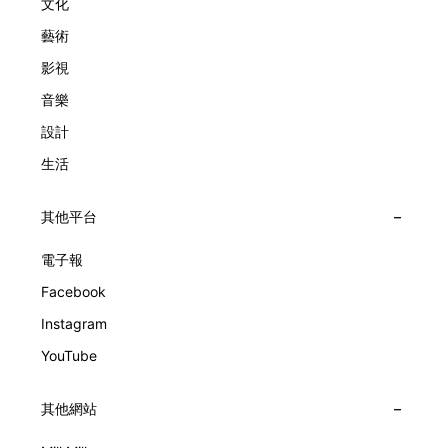
文化
擁而吻。雙逆跳機芯精準驅動這場機械浪漫，讓時間不再是抽
象概念，而是心跳的律動。 故事並未完結，2025年推出的
藝術
Lady Arpels Bal des Amoureux
影視
音樂
設計
生活
其他平台
電子報
Facebook
Instagram
YouTube
其他網站