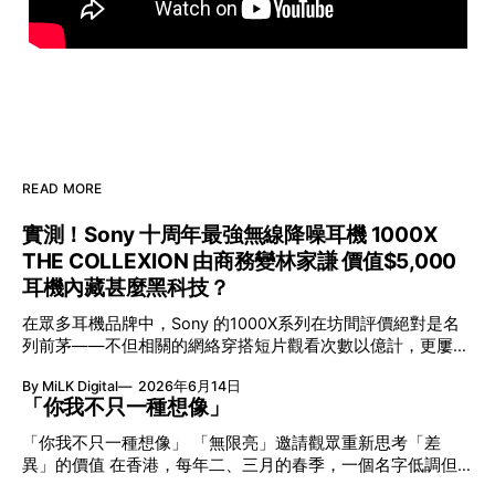
READ MORE
實測！Sony 十周年最強無線降噪耳機 1000X
THE COLLEXION 由商務變林家謙 價值$5,000
耳機內藏甚麼黑科技？
在眾多耳機品牌中，Sony 的1000X系列在坊間評價絕對是名
列前茅——不但相關的網絡穿搭短片觀看次數以億計，更屢獲
英國影音網年度最佳、連續數年奪得日本電子器材奧斯卡
By MiLK Digital
2026年6月14日
VGP 金獎，也是 Amazon 折扣日的大熱推介。
「你我不只一種想像」
「你我不只一種想像」 「無限亮」邀請觀眾重新思考「差
異」的價值 在香港，每年二、三月的春季，一個名字低調但
有力地發光—「無限亮」(No Limits) 。「無限亮」由香港藝術