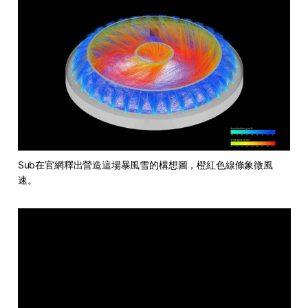
Sub在官網釋出營造這場暴風雪的構想圖，橙紅色線條象徵風
速。