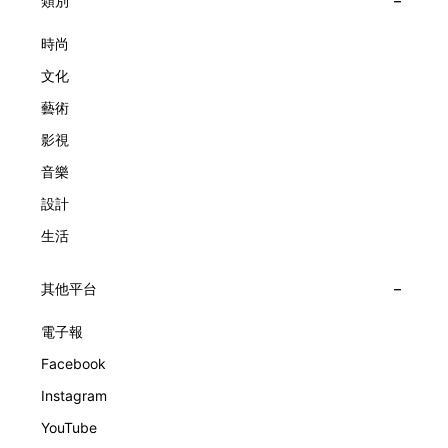
大主題展區，彰顯世家的核心價值。2010年，Van Cleef &
類別
子，以及訴說時間的珠寶。每個主題展區都有精美的佈置回應
Arpels推出Pont des Amoureux腕錶，這是第一款在日內瓦高
主題，引導觀眾在欣賞工藝同時產生情感的投射與共鳴。
級鐘錶大賞（Grand Prix d'Horlogerie de Genève）中獲獎的
時尚
系列腕錶。一對戀人在巴黎石橋緩緩靠近，每逢正午與午夜相
文化
擁而吻。雙逆跳機芯精準驅動這場機械浪漫，讓時間不再是抽
象概念，而是心跳的律動。 故事並未完結，2025年推出的
藝術
Lady Arpels Bal des Amoureux
影視
音樂
設計
生活
其他平台
電子報
Facebook
Instagram
YouTube