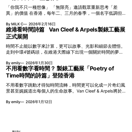
「你我不只一種想像」 「無限亮」邀請觀眾重新思考「差
異」的價值 在香港，每年二、三月的春季，一個名字低調但
有力地發光—「無限亮」(No Limits) 。「無限亮」由香港藝術
By MiLK C
2026年2月16日
節與香港賽馬會慈善信託基金聯合呈獻，以共融藝術為核心，
維港看時間詩篇 Van Cleef & Arpels製錶工藝展
八年來不只是帶來無數來自世界各地的優秀節目，更致力於在
正式展開
本地建立屬於香港的共融創作生態。今年更首度與本地兩大旗
艦藝團強強聯手打造兩部深具意義的作品《遊延》及《弦上光
時間不止能以數字來計算，更可以故事、光影和細節去體悟。
影》，展開一場前所未有的藝術對話，擦下多元藝術下的流動
走到中環4號碼頭，在維港天際線下出現一個關於時間的夢幻
能量，全面開展一場無界限嘅藝術旅程。 第八屆「無限亮」
入口：Van Cleef & Arpels的「Poetry of Time時間的詩篇」展
以「你我不只一種想像」為題，從共融角度重新思索「差異」
By emily
2026年1月30日
覽。由即日至2月8日期間舉行，世家把一貫低調精緻的製錶語
的價值。不同能力人士是社會多樣性的一部分。每人皆擁有
不用看數字看時間？ 製錶工藝展「Poetry of
言搬離傳統店舖，放進公共場域，讓時間不只是腕上的個人物
「不同」能力與特質，當我們一齊生活、一齊創作、互相啟
Time時間的詩篇」登陸香港
件，而是一場可以與他人一同經歷的詩意旅程。 在碼頭打開
發，偏見與界線，也自然被藝術溶化。 「無限亮」2026精彩
「時間詩集」 走進展場尤如翻開一本時間詩集，藉由不同主
節目包括: 2月27日至3月1日：帕拉管弦樂團《無邊狂想曲》/
不用看數字跳動才得知時間流轉，時間更可以化成一片奇幻風
題呈現時間的無限想像。Van Cleef & Arpels的腕錶從來不是
音樂‧舞蹈 (開幕節目) 2月28日至3月1日：
景甚至娓娓道出每個人的生命故事。Van Cleef & Arpels將於1
由單純的機械與數字堆砌，更像是腕上的動人故事。 世家以
月24日至2月8日在中環4號碼頭舉行「Poetry of Time時間的
精湛的製錶技術與敘事美學為核心，讓每一枚腕錶都超越單純
By emily
2026年1月12日
詩篇」展覽，邀請大家走進由愛情故事、詩意星象、迷人自然
報時的功能，而是把稍縱即逝的瞬間凝結成可以反覆閱讀的畫
到芭蕾舞伶與仙子共同編織的多重宇宙，親身體驗世家在製錶
面，像是把一段關係，甚至一段記憶封存於錶盤之中。 自
工藝上的極致追求。 橋上的永恆約會 展覽以Alfred Van Cleef
1906年於巴黎芳登廣場創立以來，Van Cleef & Arpels一直追
與Estelle Arpels的愛情為序幕，奠定世家百年的浪漫基調。展
求文化傳承與創新。展覽以5個主題重組了世家的故事及詮釋
覽以此為序曲，精選展出Patrimony典藏系列的作品並劃分為5
時間的角度：愛情、詩意星象、迷人的大自然、芭蕾舞伶與仙