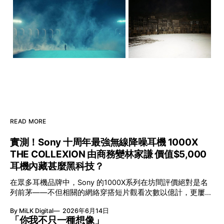
READ MORE
實測！Sony 十周年最強無線降噪耳機 1000X
THE COLLEXION 由商務變林家謙 價值$5,000
耳機內藏甚麼黑科技？
在眾多耳機品牌中，Sony 的1000X系列在坊間評價絕對是名
列前茅——不但相關的網絡穿搭短片觀看次數以億計，更屢獲
英國影音網年度最佳、連續數年奪得日本電子器材奧斯卡
By MiLK Digital
2026年6月14日
VGP 金獎，也是 Amazon 折扣日的大熱推介。
「你我不只一種想像」