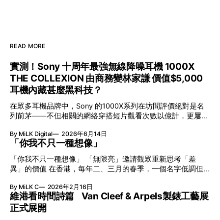
READ MORE
實測！Sony 十周年最強無線降噪耳機 1000X
THE COLLEXION 由商務變林家謙 價值$5,000
耳機內藏甚麼黑科技？
在眾多耳機品牌中，Sony 的1000X系列在坊間評價絕對是名
列前茅——不但相關的網絡穿搭短片觀看次數以億計，更屢獲
英國影音網年度最佳、連續數年奪得日本電子器材奧斯卡
By MiLK Digital
2026年6月14日
VGP 金獎，也是 Amazon 折扣日的大熱推介。
「你我不只一種想像」
「你我不只一種想像」 「無限亮」邀請觀眾重新思考「差
異」的價值 在香港，每年二、三月的春季，一個名字低調但
有力地發光—「無限亮」(No Limits) 。「無限亮」由香港藝術
By MiLK C
2026年2月16日
節與香港賽馬會慈善信託基金聯合呈獻，以共融藝術為核心，
維港看時間詩篇 Van Cleef & Arpels製錶工藝展
八年來不只是帶來無數來自世界各地的優秀節目，更致力於在
正式展開
本地建立屬於香港的共融創作生態。今年更首度與本地兩大旗
艦藝團強強聯手打造兩部深具意義的作品《遊延》及《弦上光