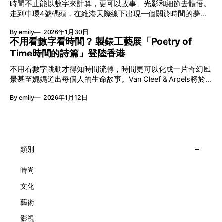
時間不止能以數字來計算，更可以故事、光影和細節去體悟。
影》，展開一場前所未有的藝術對話，擦下多元藝術下的流動
走到中環4號碼頭，在維港天際線下出現一個關於時間的夢幻
能量，全面開展一場無界限嘅藝術旅程。 第八屆「無限亮」
入口：Van Cleef & Arpels的「Poetry of Time時間的詩篇」展
以「你我不只一種想像」為題，從共融角度重新思索「差異」
By emily
2026年1月30日
覽。由即日至2月8日期間舉行，世家把一貫低調精緻的製錶語
的價值。不同能力人士是社會多樣性的一部分。每人皆擁有
不用看數字看時間？ 製錶工藝展「Poetry of
言搬離傳統店舖，放進公共場域，讓時間不只是腕上的個人物
「不同」能力與特質，當我們一齊生活、一齊創作、互相啟
Time時間的詩篇」登陸香港
件，而是一場可以與他人一同經歷的詩意旅程。 在碼頭打開
發，偏見與界線，也自然被藝術溶化。 「無限亮」2026精彩
「時間詩集」 走進展場尤如翻開一本時間詩集，藉由不同主
節目包括: 2月27日至3月1日：帕拉管弦樂團《無邊狂想曲》/
不用看數字跳動才得知時間流轉，時間更可以化成一片奇幻風
題呈現時間的無限想像。Van Cleef & Arpels的腕錶從來不是
音樂‧舞蹈 (開幕節目) 2月28日至3月1日：
景甚至娓娓道出每個人的生命故事。Van Cleef & Arpels將於1
由單純的機械與數字堆砌，更像是腕上的動人故事。 世家以
月24日至2月8日在中環4號碼頭舉行「Poetry of Time時間的
精湛的製錶技術與敘事美學為核心，讓每一枚腕錶都超越單純
By emily
2026年1月12日
詩篇」展覽，邀請大家走進由愛情故事、詩意星象、迷人自然
報時的功能，而是把稍縱即逝的瞬間凝結成可以反覆閱讀的畫
到芭蕾舞伶與仙子共同編織的多重宇宙，親身體驗世家在製錶
面，像是把一段關係，甚至一段記憶封存於錶盤之中。 自
工藝上的極致追求。 橋上的永恆約會 展覽以Alfred Van Cleef
1906年於巴黎芳登廣場創立以來，Van Cleef & Arpels一直追
與Estelle Arpels的愛情為序幕，奠定世家百年的浪漫基調。展
求文化傳承與創新。展覽以5個主題重組了世家的故事及詮釋
覽以此為序曲，精選展出Patrimony典藏系列的作品並劃分為5
時間的角度：愛情、詩意星象、迷人的大自然、芭蕾舞伶與仙
大主題展區，彰顯世家的核心價值。2010年，Van Cleef &
類別
子，以及訴說時間的珠寶。每個主題展區都有精美的佈置回應
Arpels推出Pont des Amoureux腕錶，這是第一款在日內瓦高
主題，引導觀眾在欣賞工藝同時產生情感的投射與共鳴。
級鐘錶大賞（Grand Prix d'Horlogerie de Genève）中獲獎的
時尚
系列腕錶。一對戀人在巴黎石橋緩緩靠近，每逢正午與午夜相
文化
擁而吻。雙逆跳機芯精準驅動這場機械浪漫，讓時間不再是抽
象概念，而是心跳的律動。 故事並未完結，2025年推出的
藝術
Lady Arpels Bal des Amoureux
影視