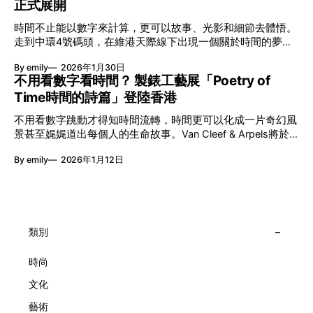
正式展開
本地建立屬於香港的共融創作生態。今年更首度與本地兩大旗
艦藝團強強聯手打造兩部深具意義的作品《遊延》及《弦上光
時間不止能以數字來計算，更可以故事、光影和細節去體悟。
影》，展開一場前所未有的藝術對話，擦下多元藝術下的流動
走到中環4號碼頭，在維港天際線下出現一個關於時間的夢幻
能量，全面開展一場無界限嘅藝術旅程。 第八屆「無限亮」
入口：Van Cleef & Arpels的「Poetry of Time時間的詩篇」展
以「你我不只一種想像」為題，從共融角度重新思索「差異」
By emily
2026年1月30日
覽。由即日至2月8日期間舉行，世家把一貫低調精緻的製錶語
的價值。不同能力人士是社會多樣性的一部分。每人皆擁有
不用看數字看時間？ 製錶工藝展「Poetry of
言搬離傳統店舖，放進公共場域，讓時間不只是腕上的個人物
「不同」能力與特質，當我們一齊生活、一齊創作、互相啟
Time時間的詩篇」登陸香港
件，而是一場可以與他人一同經歷的詩意旅程。 在碼頭打開
發，偏見與界線，也自然被藝術溶化。 「無限亮」2026精彩
「時間詩集」 走進展場尤如翻開一本時間詩集，藉由不同主
節目包括: 2月27日至3月1日：帕拉管弦樂團《無邊狂想曲》/
不用看數字跳動才得知時間流轉，時間更可以化成一片奇幻風
題呈現時間的無限想像。Van Cleef & Arpels的腕錶從來不是
音樂‧舞蹈 (開幕節目) 2月28日至3月1日：
景甚至娓娓道出每個人的生命故事。Van Cleef & Arpels將於1
由單純的機械與數字堆砌，更像是腕上的動人故事。 世家以
月24日至2月8日在中環4號碼頭舉行「Poetry of Time時間的
精湛的製錶技術與敘事美學為核心，讓每一枚腕錶都超越單純
By emily
2026年1月12日
詩篇」展覽，邀請大家走進由愛情故事、詩意星象、迷人自然
報時的功能，而是把稍縱即逝的瞬間凝結成可以反覆閱讀的畫
到芭蕾舞伶與仙子共同編織的多重宇宙，親身體驗世家在製錶
面，像是把一段關係，甚至一段記憶封存於錶盤之中。 自
工藝上的極致追求。 橋上的永恆約會 展覽以Alfred Van Cleef
1906年於巴黎芳登廣場創立以來，Van Cleef & Arpels一直追
與Estelle Arpels的愛情為序幕，奠定世家百年的浪漫基調。展
求文化傳承與創新。展覽以5個主題重組了世家的故事及詮釋
覽以此為序曲，精選展出Patrimony典藏系列的作品並劃分為5
時間的角度：愛情、詩意星象、迷人的大自然、芭蕾舞伶與仙
大主題展區，彰顯世家的核心價值。2010年，Van Cleef &
類別
子，以及訴說時間的珠寶。每個主題展區都有精美的佈置回應
Arpels推出Pont des Amoureux腕錶，這是第一款在日內瓦高
主題，引導觀眾在欣賞工藝同時產生情感的投射與共鳴。
級鐘錶大賞（Grand Prix d'Horlogerie de Genève）中獲獎的
時尚
系列腕錶。一對戀人在巴黎石橋緩緩靠近，每逢正午與午夜相
文化
擁而吻。雙逆跳機芯精準驅動這場機械浪漫，讓時間不再是抽
象概念，而是心跳的律動。 故事並未完結，2025年推出的
藝術