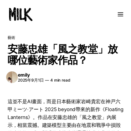
藝術
安藤忠雄「風之教堂」放
哪位藝術家作品？
emily
2025年9月1日
—
4 min read
這並不是AI畫面，而是日本藝術家岩崎貴宏在神戸六
甲ミーツ‧アート 2025 beyond帶來的新作《Floating
Lanterns》。作品在安藤忠雄的「風之教堂」內展
示，相當震撼。建築模型主要由在地震和戰爭中損毀