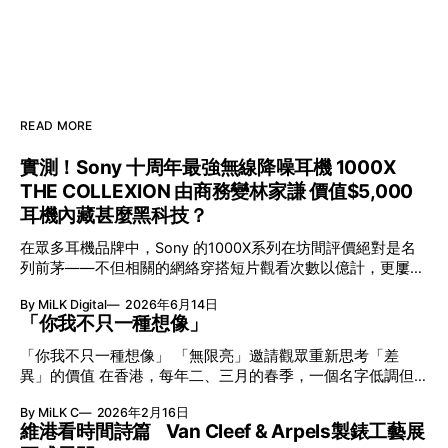
READ MORE
實測！Sony 十周年最強無線降噪耳機 1000X
THE COLLEXION 由商務變林家謙 價值$5,000
耳機內藏甚麼黑科技？
在眾多耳機品牌中，Sony 的1000X系列在坊間評價絕對是名
列前茅——不但相關的網絡穿搭短片觀看次數以億計，更屢獲
英國影音網年度最佳、連續數年奪得日本電子器材奧斯卡
By MiLK Digital
2026年6月14日
VGP 金獎，也是 Amazon 折扣日的大熱推介。
「你我不只一種想像」
「你我不只一種想像」 「無限亮」邀請觀眾重新思考「差
異」的價值 在香港，每年二、三月的春季，一個名字低調但
有力地發光—「無限亮」(No Limits) 。「無限亮」由香港藝術
By MiLK C
2026年2月16日
節與香港賽馬會慈善信託基金聯合呈獻，以共融藝術為核心，
維港看時間詩篇 Van Cleef & Arpels製錶工藝展
八年來不只是帶來無數來自世界各地的優秀節目，更致力於在