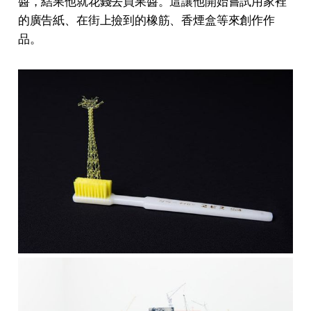
醬，結果他就花錢去買果醬。這讓他開始嘗試用家裡
的廣告紙、在街上撿到的橡筋、香煙盒等來創作作
品。