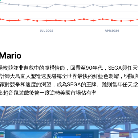
Mario
o同場較競並非遊戲中的虛構情節，回帶至90年代，SEGA與任
計師大島直人塑造速度堪稱全世界最快的鮮藍色刺蝟，明顯與任
家對競爭和速度的渴望，成為SEGA的王牌。雖則當年任天
推出超音鼠遊戲後曾一度逆轉美國市場佔有率。