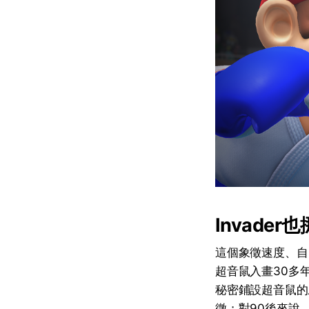
Invader
也
這個象徵速度、自
超音鼠入畫30多
秘密鋪設超音鼠的
徵；對90後來說