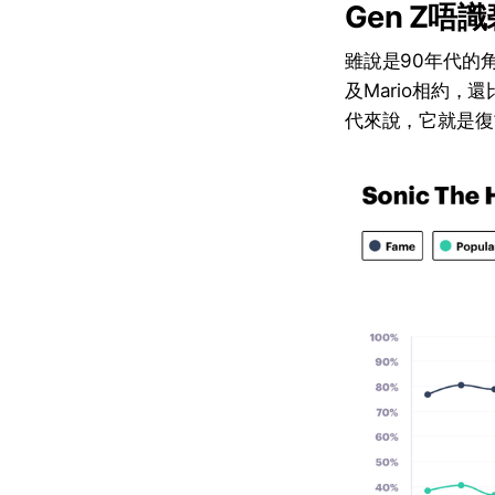
Gen Z
雖說是90年代的
及Mario相約，
代來說，它就是復