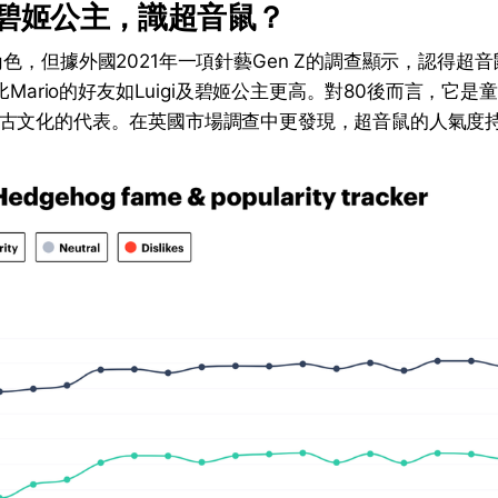
唔識碧姬公主，識超音鼠？
角色，但據外國2021年一項針藝Gen Z的調查顯示，認得超
還比Mario的好友如Luigi及碧姬公主更高。對80後而言，它
古文化的代表。在英國市場調查中更發現，超音鼠的人氣度