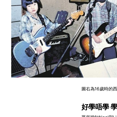
圖右為16歲時的
好學唔學 學G