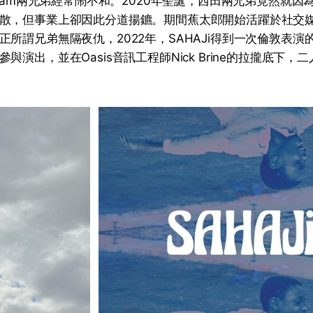
Liam兩兄弟經常鬧不和。2020年聖誕，西田兩兄弟竟然就
散，但事業上卻因此分道揚鑣。期間蕉太郎開始活躍於社交
正所謂兄弟無隔夜仇，2022年，SAHAJi得到一次倫敦表演
與演出，並在Oasis音訊工程師Nick Brine的拉攏底下