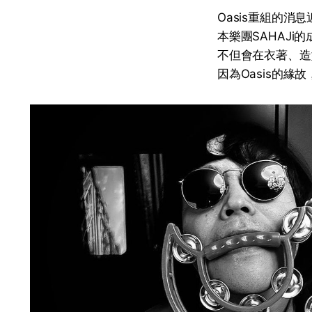
Oasis重組的
本樂團SAHAJi的
不但會在衣著、造
因為Oasis的