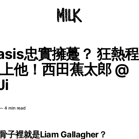
asis忠實擁躉？ 狂熱
上他！西田蕉太郎 @
Ji
—
4 min read
裡就是Liam Gallagher？