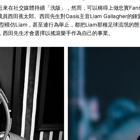
消息近來在社交媒體持續「洗版」，然而，可以稱得上做忠實Fan
成員西田蕉太郎。西田先生對Oasis主音Liam Gallagher
型模仿Liam，甚至連行為舉止，都把Liam那種足球流氓的
緣故，西田先生才會選擇以搖滾樂手作為自己的事業。