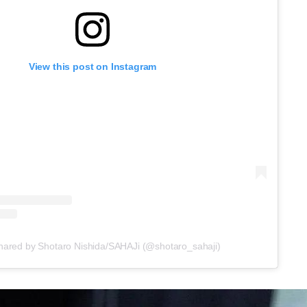
View this post on Instagram
shared by Shotaro Nishida/SAHAJi (@shotaro_sahaji)