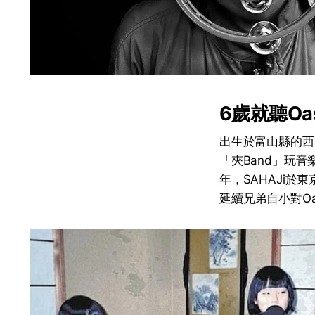
6歲就聽Oa
出生於富山縣的西
「夾Band」玩音
年，SAHAJi
延續兄弟自小對Oa