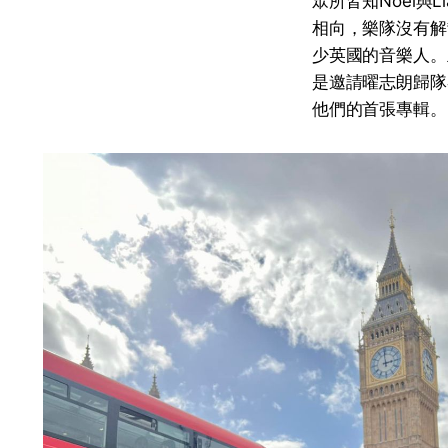
眾所皆知Noel與
相向，樂隊沒有解
少英國的音樂人。
是邀請曜志朗歸隊參
他們的首張專輯。