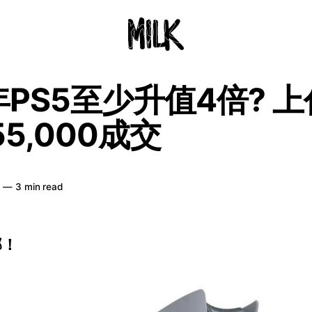
年PS5至少升值4倍? 
55,000成交
日
—
3 min read
部！