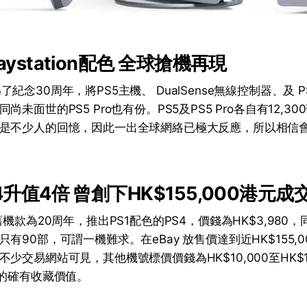
aystation配色 全球搶機再現
on為了紀念30周年，將PS5主機、 DualSense無線控制器、及 PS
未面世的PS5 Pro也有份。PS5及PS5 Pro各自有12,3
是不少人的回憶，因此一出全球網絡已極大反應，所以相信
4升值4倍 曾創下HK$155,000港元成
機款為20周年，推出PS1配色的PS4，價錢為HK$3,980，同
有90部，可謂一機難求。在eBay 放售價達到近HK$155,0
少交易網站可見，其他機號標價價錢為HK$10,000至HK$1
，的確有收藏價值。