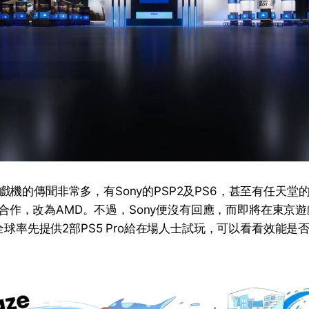
機的傳聞非常多，有Sony的PSP2及PS6，甚至有任天堂的Sw
tel合作，改為AMD。不過，Sony便沒有回應，而即將在東京
在全球率先提供2部PS5 Pro給在場人士試玩，可以看看效能