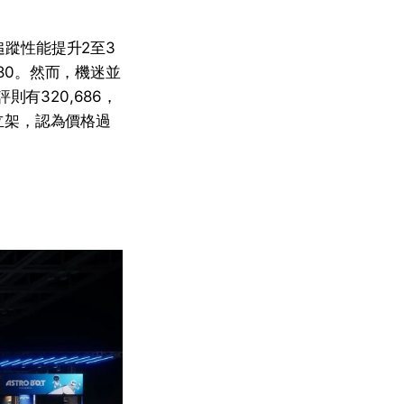
追蹤性能提升2至3
780。然而，機迷並
有320,686，
立架，認為價格過