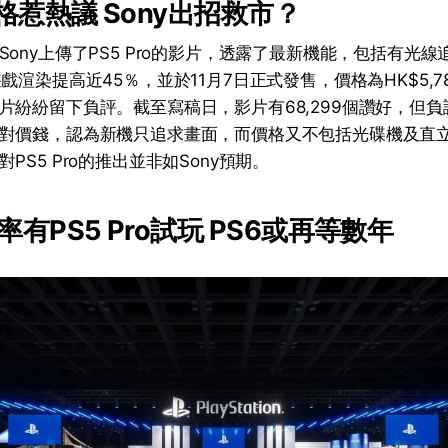
o價格惹熱議 Sony出招救市？
ony上傳了PS5 Pro的影片，透露了最新機能，包括有光線
戲渲染提高近45％，並於11月7日正式發售，價格為HK$5,
紛紛留下負評。截至寫稿日，影片有68,299個讚好，但負評則
對價錢，認為新機只追求畫面，而價格又不包括光碟機及直
PS5 Pro的推出並非如Sony預期。
有PS5 Pro試玩 PS6或再等數年