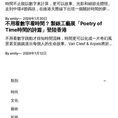
艦藝團強強聯手打造兩部深具意義的作品《遊延》及《弦上光
時間不止能以數字來計算，更可以故事、光影和細節去體悟。
影》，展開一場前所未有的藝術對話，擦下多元藝術下的流動
走到中環4號碼頭，在維港天際線下出現一個關於時間的夢幻
能量，全面開展一場無界限嘅藝術旅程。 第八屆「無限亮」
入口：Van Cleef & Arpels的「Poetry of Time時間的詩篇」展
以「你我不只一種想像」為題，從共融角度重新思索「差異」
By emily
2026年1月30日
覽。由即日至2月8日期間舉行，世家把一貫低調精緻的製錶語
的價值。不同能力人士是社會多樣性的一部分。每人皆擁有
不用看數字看時間？ 製錶工藝展「Poetry of
言搬離傳統店舖，放進公共場域，讓時間不只是腕上的個人物
「不同」能力與特質，當我們一齊生活、一齊創作、互相啟
Time時間的詩篇」登陸香港
件，而是一場可以與他人一同經歷的詩意旅程。 在碼頭打開
發，偏見與界線，也自然被藝術溶化。 「無限亮」2026精彩
「時間詩集」 走進展場尤如翻開一本時間詩集，藉由不同主
節目包括: 2月27日至3月1日：帕拉管弦樂團《無邊狂想曲》/
不用看數字跳動才得知時間流轉，時間更可以化成一片奇幻風
題呈現時間的無限想像。Van Cleef & Arpels的腕錶從來不是
音樂‧舞蹈 (開幕節目) 2月28日至3月1日：
景甚至娓娓道出每個人的生命故事。Van Cleef & Arpels將於1
由單純的機械與數字堆砌，更像是腕上的動人故事。 世家以
月24日至2月8日在中環4號碼頭舉行「Poetry of Time時間的
精湛的製錶技術與敘事美學為核心，讓每一枚腕錶都超越單純
By emily
2026年1月12日
詩篇」展覽，邀請大家走進由愛情故事、詩意星象、迷人自然
報時的功能，而是把稍縱即逝的瞬間凝結成可以反覆閱讀的畫
到芭蕾舞伶與仙子共同編織的多重宇宙，親身體驗世家在製錶
面，像是把一段關係，甚至一段記憶封存於錶盤之中。 自
工藝上的極致追求。 橋上的永恆約會 展覽以Alfred Van Cleef
1906年於巴黎芳登廣場創立以來，Van Cleef & Arpels一直追
與Estelle Arpels的愛情為序幕，奠定世家百年的浪漫基調。展
求文化傳承與創新。展覽以5個主題重組了世家的故事及詮釋
覽以此為序曲，精選展出Patrimony典藏系列的作品並劃分為5
時間的角度：愛情、詩意星象、迷人的大自然、芭蕾舞伶與仙
大主題展區，彰顯世家的核心價值。2010年，Van Cleef &
類別
子，以及訴說時間的珠寶。每個主題展區都有精美的佈置回應
Arpels推出Pont des Amoureux腕錶，這是第一款在日內瓦高
主題，引導觀眾在欣賞工藝同時產生情感的投射與共鳴。
級鐘錶大賞（Grand Prix d'Horlogerie de Genève）中獲獎的
時尚
系列腕錶。一對戀人在巴黎石橋緩緩靠近，每逢正午與午夜相
文化
擁而吻。雙逆跳機芯精準驅動這場機械浪漫，讓時間不再是抽
象概念，而是心跳的律動。 故事並未完結，2025年推出的
藝術
Lady Arpels Bal des Amoureux
影視