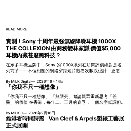
READ MORE
實測！Sony 十周年最強無線降噪耳機 1000X
THE COLLEXION 由商務變林家謙 價值$5,000
耳機內藏甚麼黑科技？
在眾多耳機品牌中，Sony 的1000X系列在坊間評價絕對是名
列前茅——不但相關的網絡穿搭短片觀看次數以億計，更屢獲
英國影音網年度最佳、連續數年奪得日本電子器材奧斯卡
By MiLK Digital
2026年6月14日
VGP 金獎，也是 Amazon 折扣日的大熱推介。
「你我不只一種想像」
「你我不只一種想像」 「無限亮」邀請觀眾重新思考「差
異」的價值 在香港，每年二、三月的春季，一個名字低調但
有力地發光—「無限亮」(No Limits) 。「無限亮」由香港藝術
By MiLK C
2026年2月16日
節與香港賽馬會慈善信託基金聯合呈獻，以共融藝術為核心，
維港看時間詩篇 Van Cleef & Arpels製錶工藝展
八年來不只是帶來無數來自世界各地的優秀節目，更致力於在
正式展開
本地建立屬於香港的共融創作生態。今年更首度與本地兩大旗