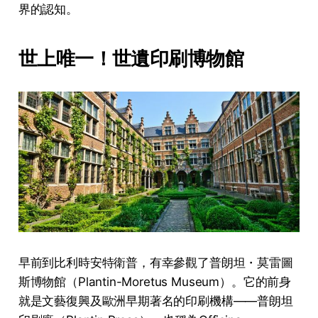
界的認知。
世上唯一！世遺印刷博物館
早前到比利時安特衛普，有幸參觀了普朗坦・莫雷圖
斯博物館（Plantin-Moretus Museum）。它的前身
就是文藝復興及歐洲早期著名的印刷機構——普朗坦