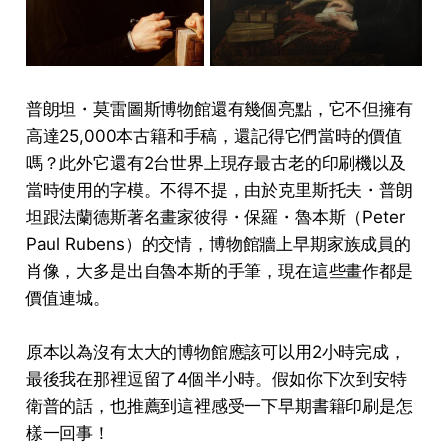
普朗坦・莫雷圖斯博物館還有幾個亮點，它不但擁有
高達25,000本古籍和手稿，還記得它們當時的價值
嗎？此外它還有2台世界上現存最古老的印刷機以及
當時使用的字模。不得不提，由於克里斯托夫・普朗
坦跟法蘭德斯著名畫家彼得・保羅・魯本斯（Peter
Paul Rubens）的交情，博物館牆上早期家族成員的
肖像，大多是出自魯本斯的手筆，現在這些畫作都是
價值連城。
原本以為沒有太大的博物館應該可以用2小時完成，
最後我在那裡逗留了4個半小時。假如你下次到安特
衛普的話，也推薦到這裡感受一下早期書籍印刷是怎
樣一回事！