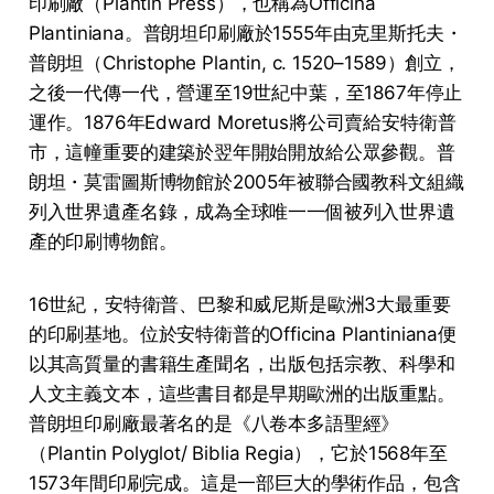
印刷廠（Plantin Press），也稱為Officina
Plantiniana。普朗坦印刷廠於1555年由克里斯托夫・
普朗坦（Christophe Plantin, c. 1520–1589）創立，
之後一代傳一代，營運至19世紀中葉，至1867年停止
運作。1876年Edward Moretus將公司賣給安特衛普
市，這幢重要的建築於翌年開始開放給公眾參觀。普
朗坦・莫雷圖斯博物館於2005年被聯合國教科文組織
列入世界遺產名錄，成為全球唯一一個被列入世界遺
產的印刷博物館。
16世紀，安特衛普、巴黎和威尼斯是歐洲3大最重要
的印刷基地。位於安特衛普的Officina Plantiniana便
以其高質量的書籍生產聞名，出版包括宗教、科學和
人文主義文本，這些書目都是早期歐洲的出版重點。
普朗坦印刷廠最著名的是《八卷本多語聖經》
（Plantin Polyglot/ Biblia Regia），它於1568年至
1573年間印刷完成。這是一部巨大的學術作品，包含