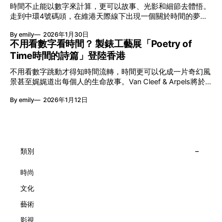
艦藝團強強聯手打造兩部深具意義的作品《遊延》及《弦上光
時間不止能以數字來計算，更可以故事、光影和細節去體悟。
影》，展開一場前所未有的藝術對話，擦下多元藝術下的流動
走到中環4號碼頭，在維港天際線下出現一個關於時間的夢幻
能量，全面開展一場無界限嘅藝術旅程。 第八屆「無限亮」
入口：Van Cleef & Arpels的「Poetry of Time時間的詩篇」展
以「你我不只一種想像」為題，從共融角度重新思索「差異」
By emily
2026年1月30日
覽。由即日至2月8日期間舉行，世家把一貫低調精緻的製錶語
的價值。不同能力人士是社會多樣性的一部分。每人皆擁有
不用看數字看時間？ 製錶工藝展「Poetry of
言搬離傳統店舖，放進公共場域，讓時間不只是腕上的個人物
「不同」能力與特質，當我們一齊生活、一齊創作、互相啟
Time時間的詩篇」登陸香港
件，而是一場可以與他人一同經歷的詩意旅程。 在碼頭打開
發，偏見與界線，也自然被藝術溶化。 「無限亮」2026精彩
「時間詩集」 走進展場尤如翻開一本時間詩集，藉由不同主
節目包括: 2月27日至3月1日：帕拉管弦樂團《無邊狂想曲》/
不用看數字跳動才得知時間流轉，時間更可以化成一片奇幻風
題呈現時間的無限想像。Van Cleef & Arpels的腕錶從來不是
音樂‧舞蹈 (開幕節目) 2月28日至3月1日：
景甚至娓娓道出每個人的生命故事。Van Cleef & Arpels將於1
由單純的機械與數字堆砌，更像是腕上的動人故事。 世家以
月24日至2月8日在中環4號碼頭舉行「Poetry of Time時間的
精湛的製錶技術與敘事美學為核心，讓每一枚腕錶都超越單純
By emily
2026年1月12日
詩篇」展覽，邀請大家走進由愛情故事、詩意星象、迷人自然
報時的功能，而是把稍縱即逝的瞬間凝結成可以反覆閱讀的畫
到芭蕾舞伶與仙子共同編織的多重宇宙，親身體驗世家在製錶
面，像是把一段關係，甚至一段記憶封存於錶盤之中。 自
工藝上的極致追求。 橋上的永恆約會 展覽以Alfred Van Cleef
1906年於巴黎芳登廣場創立以來，Van Cleef & Arpels一直追
與Estelle Arpels的愛情為序幕，奠定世家百年的浪漫基調。展
求文化傳承與創新。展覽以5個主題重組了世家的故事及詮釋
覽以此為序曲，精選展出Patrimony典藏系列的作品並劃分為5
時間的角度：愛情、詩意星象、迷人的大自然、芭蕾舞伶與仙
大主題展區，彰顯世家的核心價值。2010年，Van Cleef &
類別
子，以及訴說時間的珠寶。每個主題展區都有精美的佈置回應
Arpels推出Pont des Amoureux腕錶，這是第一款在日內瓦高
主題，引導觀眾在欣賞工藝同時產生情感的投射與共鳴。
級鐘錶大賞（Grand Prix d'Horlogerie de Genève）中獲獎的
時尚
系列腕錶。一對戀人在巴黎石橋緩緩靠近，每逢正午與午夜相
文化
擁而吻。雙逆跳機芯精準驅動這場機械浪漫，讓時間不再是抽
象概念，而是心跳的律動。 故事並未完結，2025年推出的
藝術
Lady Arpels Bal des Amoureux
影視