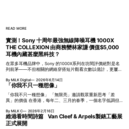
READ MORE
實測！Sony 十周年最強無線降噪耳機 1000X
THE COLLEXION 由商務變林家謙 價值$5,000
耳機內藏甚麼黑科技？
在眾多耳機品牌中，Sony 的1000X系列在坊間評價絕對是名
列前茅——不但相關的網絡穿搭短片觀看次數以億計，更屢獲
英國影音網年度最佳、連續數年奪得日本電子器材奧斯卡
By MiLK Digital
2026年6月14日
VGP 金獎，也是 Amazon 折扣日的大熱推介。
「你我不只一種想像」
「你我不只一種想像」 「無限亮」邀請觀眾重新思考「差
異」的價值 在香港，每年二、三月的春季，一個名字低調但
有力地發光—「無限亮」(No Limits) 。「無限亮」由香港藝術
By MiLK C
2026年2月16日
節與香港賽馬會慈善信託基金聯合呈獻，以共融藝術為核心，
維港看時間詩篇 Van Cleef & Arpels製錶工藝展
八年來不只是帶來無數來自世界各地的優秀節目，更致力於在
正式展開
本地建立屬於香港的共融創作生態。今年更首度與本地兩大旗