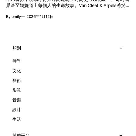
題呈現時間的無限想像。Van Cleef & Arpels的腕錶從來不是
音樂‧舞蹈 (開幕節目) 2月28日至3月1日：
景甚至娓娓道出每個人的生命故事。Van Cleef & Arpels將於1
由單純的機械與數字堆砌，更像是腕上的動人故事。 世家以
月24日至2月8日在中環4號碼頭舉行「Poetry of Time時間的
精湛的製錶技術與敘事美學為核心，讓每一枚腕錶都超越單純
By emily
2026年1月12日
詩篇」展覽，邀請大家走進由愛情故事、詩意星象、迷人自然
報時的功能，而是把稍縱即逝的瞬間凝結成可以反覆閱讀的畫
到芭蕾舞伶與仙子共同編織的多重宇宙，親身體驗世家在製錶
面，像是把一段關係，甚至一段記憶封存於錶盤之中。 自
工藝上的極致追求。 橋上的永恆約會 展覽以Alfred Van Cleef
1906年於巴黎芳登廣場創立以來，Van Cleef & Arpels一直追
與Estelle Arpels的愛情為序幕，奠定世家百年的浪漫基調。展
求文化傳承與創新。展覽以5個主題重組了世家的故事及詮釋
覽以此為序曲，精選展出Patrimony典藏系列的作品並劃分為5
時間的角度：愛情、詩意星象、迷人的大自然、芭蕾舞伶與仙
大主題展區，彰顯世家的核心價值。2010年，Van Cleef &
類別
子，以及訴說時間的珠寶。每個主題展區都有精美的佈置回應
Arpels推出Pont des Amoureux腕錶，這是第一款在日內瓦高
主題，引導觀眾在欣賞工藝同時產生情感的投射與共鳴。
級鐘錶大賞（Grand Prix d'Horlogerie de Genève）中獲獎的
時尚
系列腕錶。一對戀人在巴黎石橋緩緩靠近，每逢正午與午夜相
文化
擁而吻。雙逆跳機芯精準驅動這場機械浪漫，讓時間不再是抽
象概念，而是心跳的律動。 故事並未完結，2025年推出的
藝術
Lady Arpels Bal des Amoureux
影視
音樂
設計
生活
其他平台