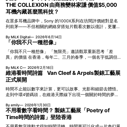
THE COLLEXION 由商務變林家謙 價值$5,000
耳機內藏甚麼黑科技？
在眾多耳機品牌中，Sony 的1000X系列在坊間評價絕對是名
列前茅——不但相關的網絡穿搭短片觀看次數以億計，更屢獲
英國影音網年度最佳、連續數年奪得日本電子器材奧斯卡
By MiLK Digital
2026年6月14日
VGP 金獎，也是 Amazon 折扣日的大熱推介。
「你我不只一種想像」
「你我不只一種想像」 「無限亮」邀請觀眾重新思考「差
異」的價值 在香港，每年二、三月的春季，一個名字低調但
有力地發光—「無限亮」(No Limits) 。「無限亮」由香港藝術
By MiLK C
2026年2月16日
節與香港賽馬會慈善信託基金聯合呈獻，以共融藝術為核心，
維港看時間詩篇 Van Cleef & Arpels製錶工藝展
八年來不只是帶來無數來自世界各地的優秀節目，更致力於在
正式展開
本地建立屬於香港的共融創作生態。今年更首度與本地兩大旗
艦藝團強強聯手打造兩部深具意義的作品《遊延》及《弦上光
時間不止能以數字來計算，更可以故事、光影和細節去體悟。
影》，展開一場前所未有的藝術對話，擦下多元藝術下的流動
走到中環4號碼頭，在維港天際線下出現一個關於時間的夢幻
能量，全面開展一場無界限嘅藝術旅程。 第八屆「無限亮」
入口：Van Cleef & Arpels的「Poetry of Time時間的詩篇」展
以「你我不只一種想像」為題，從共融角度重新思索「差異」
By emily
2026年1月30日
覽。由即日至2月8日期間舉行，世家把一貫低調精緻的製錶語
的價值。不同能力人士是社會多樣性的一部分。每人皆擁有
不用看數字看時間？ 製錶工藝展「Poetry of
言搬離傳統店舖，放進公共場域，讓時間不只是腕上的個人物
「不同」能力與特質，當我們一齊生活、一齊創作、互相啟
Time時間的詩篇」登陸香港
件，而是一場可以與他人一同經歷的詩意旅程。 在碼頭打開
發，偏見與界線，也自然被藝術溶化。 「無限亮」2026精彩
「時間詩集」 走進展場尤如翻開一本時間詩集，藉由不同主
節目包括: 2月27日至3月1日：帕拉管弦樂團《無邊狂想曲》/
不用看數字跳動才得知時間流轉，時間更可以化成一片奇幻風