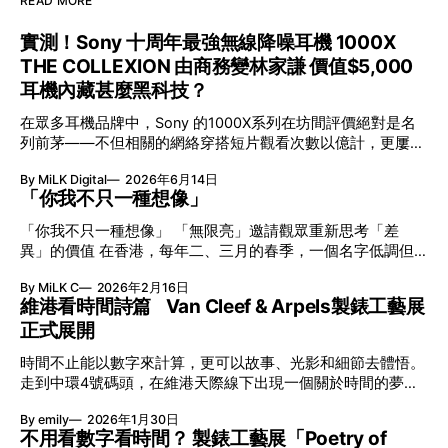
READ MORE
實測！Sony 十周年最強無線降噪耳機 1000X
THE COLLEXION 由商務變林家謙 價值$5,000
耳機內藏甚麼黑科技？
在眾多耳機品牌中，Sony 的1000X系列在坊間評價絕對是名
列前茅——不但相關的網絡穿搭短片觀看次數以億計，更屢獲
英國影音網年度最佳、連續數年奪得日本電子器材奧斯卡
By MiLK Digital
2026年6月14日
VGP 金獎，也是 Amazon 折扣日的大熱推介。
「你我不只一種想像」
「你我不只一種想像」 「無限亮」邀請觀眾重新思考「差
異」的價值 在香港，每年二、三月的春季，一個名字低調但
有力地發光—「無限亮」(No Limits) 。「無限亮」由香港藝術
By MiLK C
2026年2月16日
節與香港賽馬會慈善信託基金聯合呈獻，以共融藝術為核心，
維港看時間詩篇 Van Cleef & Arpels製錶工藝展
八年來不只是帶來無數來自世界各地的優秀節目，更致力於在
正式展開
本地建立屬於香港的共融創作生態。今年更首度與本地兩大旗
艦藝團強強聯手打造兩部深具意義的作品《遊延》及《弦上光
時間不止能以數字來計算，更可以故事、光影和細節去體悟。
影》，展開一場前所未有的藝術對話，擦下多元藝術下的流動
走到中環4號碼頭，在維港天際線下出現一個關於時間的夢幻
能量，全面開展一場無界限嘅藝術旅程。 第八屆「無限亮」
入口：Van Cleef & Arpels的「Poetry of Time時間的詩篇」展
以「你我不只一種想像」為題，從共融角度重新思索「差異」
By emily
2026年1月30日
覽。由即日至2月8日期間舉行，世家把一貫低調精緻的製錶語
的價值。不同能力人士是社會多樣性的一部分。每人皆擁有
不用看數字看時間？ 製錶工藝展「Poetry of
言搬離傳統店舖，放進公共場域，讓時間不只是腕上的個人物