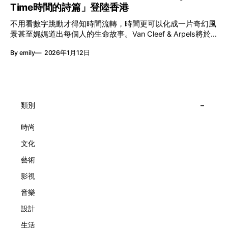
「不同」能力與特質，當我們一齊生活、一齊創作、互相啟
Time時間的詩篇」登陸香港
件，而是一場可以與他人一同經歷的詩意旅程。 在碼頭打開
發，偏見與界線，也自然被藝術溶化。 「無限亮」2026精彩
「時間詩集」 走進展場尤如翻開一本時間詩集，藉由不同主
節目包括: 2月27日至3月1日：帕拉管弦樂團《無邊狂想曲》/
不用看數字跳動才得知時間流轉，時間更可以化成一片奇幻風
題呈現時間的無限想像。Van Cleef & Arpels的腕錶從來不是
音樂‧舞蹈 (開幕節目) 2月28日至3月1日：
景甚至娓娓道出每個人的生命故事。Van Cleef & Arpels將於1
由單純的機械與數字堆砌，更像是腕上的動人故事。 世家以
月24日至2月8日在中環4號碼頭舉行「Poetry of Time時間的
精湛的製錶技術與敘事美學為核心，讓每一枚腕錶都超越單純
By emily
2026年1月12日
詩篇」展覽，邀請大家走進由愛情故事、詩意星象、迷人自然
報時的功能，而是把稍縱即逝的瞬間凝結成可以反覆閱讀的畫
到芭蕾舞伶與仙子共同編織的多重宇宙，親身體驗世家在製錶
面，像是把一段關係，甚至一段記憶封存於錶盤之中。 自
工藝上的極致追求。 橋上的永恆約會 展覽以Alfred Van Cleef
1906年於巴黎芳登廣場創立以來，Van Cleef & Arpels一直追
與Estelle Arpels的愛情為序幕，奠定世家百年的浪漫基調。展
求文化傳承與創新。展覽以5個主題重組了世家的故事及詮釋
覽以此為序曲，精選展出Patrimony典藏系列的作品並劃分為5
時間的角度：愛情、詩意星象、迷人的大自然、芭蕾舞伶與仙
大主題展區，彰顯世家的核心價值。2010年，Van Cleef &
類別
子，以及訴說時間的珠寶。每個主題展區都有精美的佈置回應
Arpels推出Pont des Amoureux腕錶，這是第一款在日內瓦高
主題，引導觀眾在欣賞工藝同時產生情感的投射與共鳴。
級鐘錶大賞（Grand Prix d'Horlogerie de Genève）中獲獎的
時尚
系列腕錶。一對戀人在巴黎石橋緩緩靠近，每逢正午與午夜相
文化
擁而吻。雙逆跳機芯精準驅動這場機械浪漫，讓時間不再是抽
象概念，而是心跳的律動。 故事並未完結，2025年推出的
藝術
Lady Arpels Bal des Amoureux
影視
音樂
設計
生活