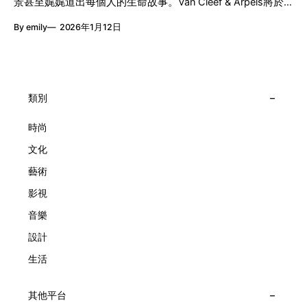
景甚至娓娓道出每個人的生命故事。Van Cleef & Arpels將於1
由單純的機械與數字堆砌，更像是腕上的動人故事。 世家以
月24日至2月8日在中環4號碼頭舉行「Poetry of Time時間的
精湛的製錶技術與敘事美學為核心，讓每一枚腕錶都超越單純
By emily
2026年1月12日
詩篇」展覽，邀請大家走進由愛情故事、詩意星象、迷人自然
報時的功能，而是把稍縱即逝的瞬間凝結成可以反覆閱讀的畫
到芭蕾舞伶與仙子共同編織的多重宇宙，親身體驗世家在製錶
面，像是把一段關係，甚至一段記憶封存於錶盤之中。 自
工藝上的極致追求。 橋上的永恆約會 展覽以Alfred Van Cleef
1906年於巴黎芳登廣場創立以來，Van Cleef & Arpels一直追
與Estelle Arpels的愛情為序幕，奠定世家百年的浪漫基調。展
求文化傳承與創新。展覽以5個主題重組了世家的故事及詮釋
覽以此為序曲，精選展出Patrimony典藏系列的作品並劃分為5
時間的角度：愛情、詩意星象、迷人的大自然、芭蕾舞伶與仙
大主題展區，彰顯世家的核心價值。2010年，Van Cleef &
類別
子，以及訴說時間的珠寶。每個主題展區都有精美的佈置回應
Arpels推出Pont des Amoureux腕錶，這是第一款在日內瓦高
主題，引導觀眾在欣賞工藝同時產生情感的投射與共鳴。
級鐘錶大賞（Grand Prix d'Horlogerie de Genève）中獲獎的
時尚
系列腕錶。一對戀人在巴黎石橋緩緩靠近，每逢正午與午夜相
文化
擁而吻。雙逆跳機芯精準驅動這場機械浪漫，讓時間不再是抽
象概念，而是心跳的律動。 故事並未完結，2025年推出的
藝術
Lady Arpels Bal des Amoureux
影視
音樂
設計
生活
其他平台