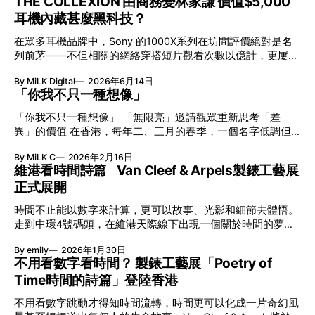
THE COLLEXION 由商務變林家謙 價值$5,000
耳機內藏甚麼黑科技？
在眾多耳機品牌中，Sony 的1000X系列在坊間評價絕對是名
列前茅——不但相關的網絡穿搭短片觀看次數以億計，更屢獲
英國影音網年度最佳、連續數年奪得日本電子器材奧斯卡
By MiLK Digital
2026年6月14日
VGP 金獎，也是 Amazon 折扣日的大熱推介。
「你我不只一種想像」
「你我不只一種想像」 「無限亮」邀請觀眾重新思考「差
異」的價值 在香港，每年二、三月的春季，一個名字低調但
有力地發光—「無限亮」(No Limits) 。「無限亮」由香港藝術
By MiLK C
2026年2月16日
節與香港賽馬會慈善信託基金聯合呈獻，以共融藝術為核心，
維港看時間詩篇 Van Cleef & Arpels製錶工藝展
八年來不只是帶來無數來自世界各地的優秀節目，更致力於在
正式展開
本地建立屬於香港的共融創作生態。今年更首度與本地兩大旗
艦藝團強強聯手打造兩部深具意義的作品《遊延》及《弦上光
時間不止能以數字來計算，更可以故事、光影和細節去體悟。
影》，展開一場前所未有的藝術對話，擦下多元藝術下的流動
走到中環4號碼頭，在維港天際線下出現一個關於時間的夢幻
能量，全面開展一場無界限嘅藝術旅程。 第八屆「無限亮」
入口：Van Cleef & Arpels的「Poetry of Time時間的詩篇」展
以「你我不只一種想像」為題，從共融角度重新思索「差異」
By emily
2026年1月30日
覽。由即日至2月8日期間舉行，世家把一貫低調精緻的製錶語
的價值。不同能力人士是社會多樣性的一部分。每人皆擁有
不用看數字看時間？ 製錶工藝展「Poetry of
言搬離傳統店舖，放進公共場域，讓時間不只是腕上的個人物
「不同」能力與特質，當我們一齊生活、一齊創作、互相啟
Time時間的詩篇」登陸香港
件，而是一場可以與他人一同經歷的詩意旅程。 在碼頭打開
發，偏見與界線，也自然被藝術溶化。 「無限亮」2026精彩
「時間詩集」 走進展場尤如翻開一本時間詩集，藉由不同主
節目包括: 2月27日至3月1日：帕拉管弦樂團《無邊狂想曲》/
不用看數字跳動才得知時間流轉，時間更可以化成一片奇幻風
題呈現時間的無限想像。Van Cleef & Arpels的腕錶從來不是
音樂‧舞蹈 (開幕節目) 2月28日至3月1日：