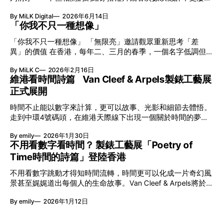
英國影音網年度最佳、連續數年奪得日本電子器材奧斯卡
By MiLK Digital
2026年6月14日
VGP 金獎，也是 Amazon 折扣日的大熱推介。
「你我不只一種想像」
「你我不只一種想像」 「無限亮」邀請觀眾重新思考「差
異」的價值 在香港，每年二、三月的春季，一個名字低調但
有力地發光—「無限亮」(No Limits) 。「無限亮」由香港藝術
By MiLK C
2026年2月16日
節與香港賽馬會慈善信託基金聯合呈獻，以共融藝術為核心，
維港看時間詩篇 Van Cleef & Arpels製錶工藝展
八年來不只是帶來無數來自世界各地的優秀節目，更致力於在
正式展開
本地建立屬於香港的共融創作生態。今年更首度與本地兩大旗
艦藝團強強聯手打造兩部深具意義的作品《遊延》及《弦上光
時間不止能以數字來計算，更可以故事、光影和細節去體悟。
影》，展開一場前所未有的藝術對話，擦下多元藝術下的流動
走到中環4號碼頭，在維港天際線下出現一個關於時間的夢幻
能量，全面開展一場無界限嘅藝術旅程。 第八屆「無限亮」
入口：Van Cleef & Arpels的「Poetry of Time時間的詩篇」展
以「你我不只一種想像」為題，從共融角度重新思索「差異」
By emily
2026年1月30日
覽。由即日至2月8日期間舉行，世家把一貫低調精緻的製錶語
的價值。不同能力人士是社會多樣性的一部分。每人皆擁有
不用看數字看時間？ 製錶工藝展「Poetry of
言搬離傳統店舖，放進公共場域，讓時間不只是腕上的個人物
「不同」能力與特質，當我們一齊生活、一齊創作、互相啟
Time時間的詩篇」登陸香港
件，而是一場可以與他人一同經歷的詩意旅程。 在碼頭打開
發，偏見與界線，也自然被藝術溶化。 「無限亮」2026精彩
「時間詩集」 走進展場尤如翻開一本時間詩集，藉由不同主
節目包括: 2月27日至3月1日：帕拉管弦樂團《無邊狂想曲》/
不用看數字跳動才得知時間流轉，時間更可以化成一片奇幻風
題呈現時間的無限想像。Van Cleef & Arpels的腕錶從來不是
音樂‧舞蹈 (開幕節目) 2月28日至3月1日：
景甚至娓娓道出每個人的生命故事。Van Cleef & Arpels將於1
由單純的機械與數字堆砌，更像是腕上的動人故事。 世家以
月24日至2月8日在中環4號碼頭舉行「Poetry of Time時間的
精湛的製錶技術與敘事美學為核心，讓每一枚腕錶都超越單純
By emily
2026年1月12日
詩篇」展覽，邀請大家走進由愛情故事、詩意星象、迷人自然
報時的功能，而是把稍縱即逝的瞬間凝結成可以反覆閱讀的畫
到芭蕾舞伶與仙子共同編織的多重宇宙，親身體驗世家在製錶
面，像是把一段關係，甚至一段記憶封存於錶盤之中。 自
工藝上的極致追求。 橋上的永恆約會 展覽以Alfred Van Cleef