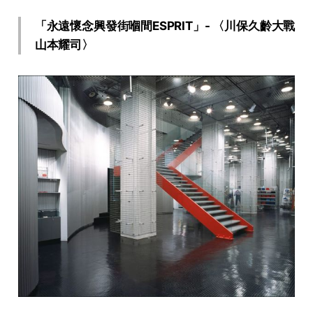
「永遠懷念興發街嗰間ESPRIT」- 〈川保久齡大戰
山本耀司〉