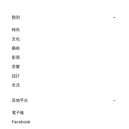
1906年於巴黎芳登廣場創立以來，Van Cleef & Arpels一直追
與Estelle Arpels的愛情為序幕，奠定世家百年的浪漫基調。展
求文化傳承與創新。展覽以5個主題重組了世家的故事及詮釋
覽以此為序曲，精選展出Patrimony典藏系列的作品並劃分為5
時間的角度：愛情、詩意星象、迷人的大自然、芭蕾舞伶與仙
大主題展區，彰顯世家的核心價值。2010年，Van Cleef &
類別
子，以及訴說時間的珠寶。每個主題展區都有精美的佈置回應
Arpels推出Pont des Amoureux腕錶，這是第一款在日內瓦高
主題，引導觀眾在欣賞工藝同時產生情感的投射與共鳴。
級鐘錶大賞（Grand Prix d'Horlogerie de Genève）中獲獎的
時尚
系列腕錶。一對戀人在巴黎石橋緩緩靠近，每逢正午與午夜相
文化
擁而吻。雙逆跳機芯精準驅動這場機械浪漫，讓時間不再是抽
象概念，而是心跳的律動。 故事並未完結，2025年推出的
藝術
Lady Arpels Bal des Amoureux
影視
音樂
設計
生活
其他平台
電子報
Facebook