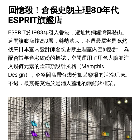
回憶殺！倉俁史朗主理80年代
ESPRIT旗艦店
ESPRIT於1983年引入香港，選址於銅鑼灣興發街。
這間旗艦店樓高3層，聲勢浩大，不過最厲害是竟然
找來日本室內設計師倉俁史朗主理室內空間設計。為
配合當年色彩繽紛的標誌，空間運用了用色大膽並注
入幾何元素的孟菲斯設計風格（Memphis
Design），令整間店帶有幾分如遊樂場的活潑玩味。
不過，最震撼莫過於是鋪天蓋地的鋼絲網框架。