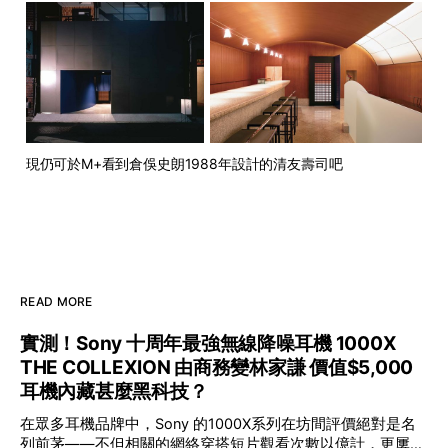
現仍可於M+看到倉俁史朗1988年設計的清友壽司吧
READ MORE
實測！Sony 十周年最強無線降噪耳機 1000X
THE COLLEXION 由商務變林家謙 價值$5,000
耳機內藏甚麼黑科技？
在眾多耳機品牌中，Sony 的1000X系列在坊間評價絕對是名
列前茅——不但相關的網絡穿搭短片觀看次數以億計，更屢獲