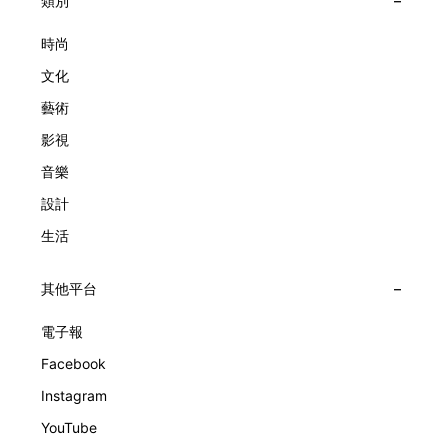
大主題展區，彰顯世家的核心價值。2010年，Van Cleef &
類別
子，以及訴說時間的珠寶。每個主題展區都有精美的佈置回應
Arpels推出Pont des Amoureux腕錶，這是第一款在日內瓦高
主題，引導觀眾在欣賞工藝同時產生情感的投射與共鳴。
級鐘錶大賞（Grand Prix d'Horlogerie de Genève）中獲獎的
時尚
系列腕錶。一對戀人在巴黎石橋緩緩靠近，每逢正午與午夜相
文化
擁而吻。雙逆跳機芯精準驅動這場機械浪漫，讓時間不再是抽
象概念，而是心跳的律動。 故事並未完結，2025年推出的
藝術
Lady Arpels Bal des Amoureux
影視
音樂
設計
生活
其他平台
電子報
Facebook
Instagram
YouTube