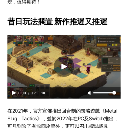
現，值得期待！
昔日玩法擱置 新作推遲又推遲
0:00
/
0:21
1×
在2021年，官方宣佈推出回合制的策略遊戲《Metal
Slug : Tactics》，並於2022年在PC及Switch推出，
可見到除了有協同攻擊外，更可以召出標誌載具