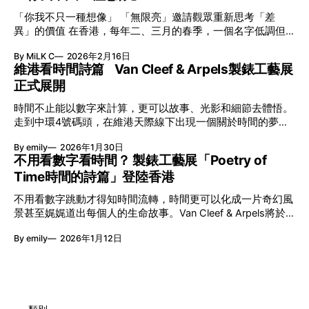
「你我不只一種想像」 「無限亮」邀請觀眾重新思考「差
異」的價值 在香港，每年二、三月的春季，一個名字低調但
有力地發光—「無限亮」(No Limits) 。「無限亮」由香港藝術
By MiLK C
2026年2月16日
節與香港賽馬會慈善信託基金聯合呈獻，以共融藝術為核心，
維港看時間詩篇 Van Cleef & Arpels製錶工藝展
八年來不只是帶來無數來自世界各地的優秀節目，更致力於在
正式展開
本地建立屬於香港的共融創作生態。今年更首度與本地兩大旗
艦藝團強強聯手打造兩部深具意義的作品《遊延》及《弦上光
時間不止能以數字來計算，更可以故事、光影和細節去體悟。
影》，展開一場前所未有的藝術對話，擦下多元藝術下的流動
走到中環4號碼頭，在維港天際線下出現一個關於時間的夢幻
能量，全面開展一場無界限嘅藝術旅程。 第八屆「無限亮」
入口：Van Cleef & Arpels的「Poetry of Time時間的詩篇」展
以「你我不只一種想像」為題，從共融角度重新思索「差異」
By emily
2026年1月30日
覽。由即日至2月8日期間舉行，世家把一貫低調精緻的製錶語
的價值。不同能力人士是社會多樣性的一部分。每人皆擁有
不用看數字看時間？ 製錶工藝展「Poetry of
言搬離傳統店舖，放進公共場域，讓時間不只是腕上的個人物
「不同」能力與特質，當我們一齊生活、一齊創作、互相啟
Time時間的詩篇」登陸香港
件，而是一場可以與他人一同經歷的詩意旅程。 在碼頭打開
發，偏見與界線，也自然被藝術溶化。 「無限亮」2026精彩
「時間詩集」 走進展場尤如翻開一本時間詩集，藉由不同主
節目包括: 2月27日至3月1日：帕拉管弦樂團《無邊狂想曲》/
不用看數字跳動才得知時間流轉，時間更可以化成一片奇幻風
題呈現時間的無限想像。Van Cleef & Arpels的腕錶從來不是
音樂‧舞蹈 (開幕節目) 2月28日至3月1日：
景甚至娓娓道出每個人的生命故事。Van Cleef & Arpels將於1
由單純的機械與數字堆砌，更像是腕上的動人故事。 世家以
月24日至2月8日在中環4號碼頭舉行「Poetry of Time時間的
精湛的製錶技術與敘事美學為核心，讓每一枚腕錶都超越單純
By emily
2026年1月12日
詩篇」展覽，邀請大家走進由愛情故事、詩意星象、迷人自然
報時的功能，而是把稍縱即逝的瞬間凝結成可以反覆閱讀的畫
到芭蕾舞伶與仙子共同編織的多重宇宙，親身體驗世家在製錶
面，像是把一段關係，甚至一段記憶封存於錶盤之中。 自
工藝上的極致追求。 橋上的永恆約會 展覽以Alfred Van Cleef
1906年於巴黎芳登廣場創立以來，Van Cleef & Arpels一直追
與Estelle Arpels的愛情為序幕，奠定世家百年的浪漫基調。展
求文化傳承與創新。展覽以5個主題重組了世家的故事及詮釋
覽以此為序曲，精選展出Patrimony典藏系列的作品並劃分為5
時間的角度：愛情、詩意星象、迷人的大自然、芭蕾舞伶與仙