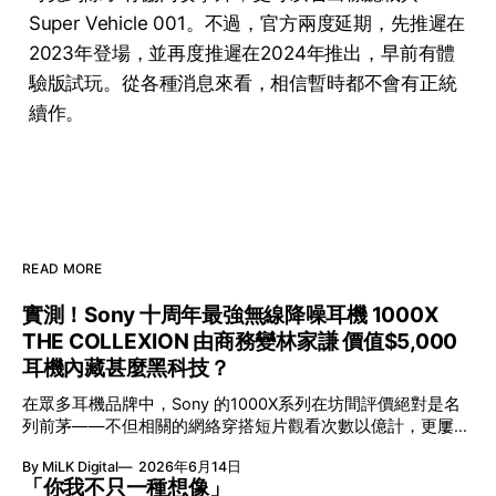
Super Vehicle 001。不過，官方兩度延期，先推遲在
2023年登場，並再度推遲在2024年推出，早前有體
驗版試玩。從各種消息來看，相信暫時都不會有正統
續作。
READ MORE
實測！Sony 十周年最強無線降噪耳機 1000X
THE COLLEXION 由商務變林家謙 價值$5,000
耳機內藏甚麼黑科技？
在眾多耳機品牌中，Sony 的1000X系列在坊間評價絕對是名
列前茅——不但相關的網絡穿搭短片觀看次數以億計，更屢獲
英國影音網年度最佳、連續數年奪得日本電子器材奧斯卡
By MiLK Digital
2026年6月14日
VGP 金獎，也是 Amazon 折扣日的大熱推介。
「你我不只一種想像」