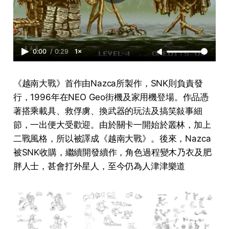
0:00
/
0:29
1×
《越南大戰》首作由Nazca所製作，SNK則負責發
行，1996年在NEO Geo街機及家用機登場。作品憑
著搭乘載具、救俘虜、換武器的玩法及搞笑敍事細
節，一出便大受歡迎。由於關卡一開始於叢林，加上
二戰風格，所以被譯成《越南大戰》。後來，Nazca
被SNK收購，繼續開發續作，角色過程變木乃衣及肥
胖人士，甚會打外星人，至今仍為人津津樂道