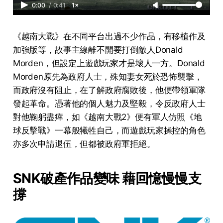
0:00
/
0:41
1×
《越南大戰》在不同平台出過不少作品，有移植作及
加強版等，故事主線離不開要打倒敵人Donald
Morden，但設定上遊戲玩家才是壞人一方。Donald
Morden原先為政府人士，殊知妻女死於恐怖襲擊，
而政府沒有阻止，在了解政府腐敗後，他便帶領軍隊
發起革命。憑著他的個人魅力及堅毅，令反政府人士
對他鞠躬盡瘁，如《越南大戰2》便有軍人仿照《地
球反擊戰》一幕般犧牲自己，而遊戲玩家操控的角色
亦多次申請退伍，但都被政府軍拒絕。
SNK破產作品變味 藉回憶慢慢支
撐