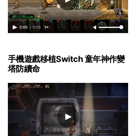
0:00
/
0:26
1×
手機遊戲移植Switch 童年神作變
塔防續命