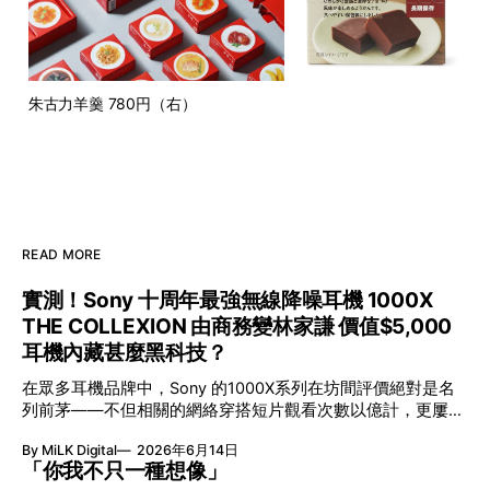
朱古力羊羹 780円（右）
READ MORE
實測！Sony 十周年最強無線降噪耳機 1000X
THE COLLEXION 由商務變林家謙 價值$5,000
耳機內藏甚麼黑科技？
在眾多耳機品牌中，Sony 的1000X系列在坊間評價絕對是名
列前茅——不但相關的網絡穿搭短片觀看次數以億計，更屢獲
英國影音網年度最佳、連續數年奪得日本電子器材奧斯卡
By MiLK Digital
2026年6月14日
VGP 金獎，也是 Amazon 折扣日的大熱推介。
「你我不只一種想像」