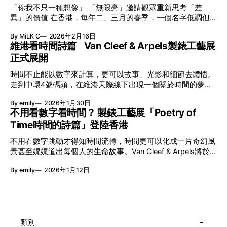
「你我不只一種想像」 「無限亮」邀請觀眾重新思考「差
異」的價值 在香港，每年二、三月的春季，一個名字低調但
有力地發光—「無限亮」(No Limits) 。「無限亮」由香港藝術
By MiLK C
2026年2月16日
節與香港賽馬會慈善信託基金聯合呈獻，以共融藝術為核心，
維港看時間詩篇 Van Cleef & Arpels製錶工藝展
八年來不只是帶來無數來自世界各地的優秀節目，更致力於在
正式展開
本地建立屬於香港的共融創作生態。今年更首度與本地兩大旗
艦藝團強強聯手打造兩部深具意義的作品《遊延》及《弦上光
時間不止能以數字來計算，更可以故事、光影和細節去體悟。
影》，展開一場前所未有的藝術對話，擦下多元藝術下的流動
走到中環4號碼頭，在維港天際線下出現一個關於時間的夢幻
能量，全面開展一場無界限嘅藝術旅程。 第八屆「無限亮」
入口：Van Cleef & Arpels的「Poetry of Time時間的詩篇」展
以「你我不只一種想像」為題，從共融角度重新思索「差異」
By emily
2026年1月30日
覽。由即日至2月8日期間舉行，世家把一貫低調精緻的製錶語
的價值。不同能力人士是社會多樣性的一部分。每人皆擁有
不用看數字看時間？ 製錶工藝展「Poetry of
言搬離傳統店舖，放進公共場域，讓時間不只是腕上的個人物
「不同」能力與特質，當我們一齊生活、一齊創作、互相啟
Time時間的詩篇」登陸香港
件，而是一場可以與他人一同經歷的詩意旅程。 在碼頭打開
發，偏見與界線，也自然被藝術溶化。 「無限亮」2026精彩
「時間詩集」 走進展場尤如翻開一本時間詩集，藉由不同主
節目包括: 2月27日至3月1日：帕拉管弦樂團《無邊狂想曲》/
不用看數字跳動才得知時間流轉，時間更可以化成一片奇幻風
題呈現時間的無限想像。Van Cleef & Arpels的腕錶從來不是
音樂‧舞蹈 (開幕節目) 2月28日至3月1日：
景甚至娓娓道出每個人的生命故事。Van Cleef & Arpels將於1
由單純的機械與數字堆砌，更像是腕上的動人故事。 世家以
月24日至2月8日在中環4號碼頭舉行「Poetry of Time時間的
精湛的製錶技術與敘事美學為核心，讓每一枚腕錶都超越單純
By emily
2026年1月12日
詩篇」展覽，邀請大家走進由愛情故事、詩意星象、迷人自然
報時的功能，而是把稍縱即逝的瞬間凝結成可以反覆閱讀的畫
到芭蕾舞伶與仙子共同編織的多重宇宙，親身體驗世家在製錶
面，像是把一段關係，甚至一段記憶封存於錶盤之中。 自
工藝上的極致追求。 橋上的永恆約會 展覽以Alfred Van Cleef
1906年於巴黎芳登廣場創立以來，Van Cleef & Arpels一直追
與Estelle Arpels的愛情為序幕，奠定世家百年的浪漫基調。展
求文化傳承與創新。展覽以5個主題重組了世家的故事及詮釋
覽以此為序曲，精選展出Patrimony典藏系列的作品並劃分為5
時間的角度：愛情、詩意星象、迷人的大自然、芭蕾舞伶與仙
大主題展區，彰顯世家的核心價值。2010年，Van Cleef &
類別
子，以及訴說時間的珠寶。每個主題展區都有精美的佈置回應