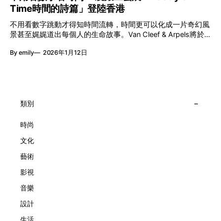
「不同」能力與特質，當我們一齊生活、一齊創作、互相啟
Time時間的詩篇」登陸香港
件，而是一場可以與他人一同經歷的詩意旅程。 在碼頭打開
發，偏見與界線，也自然被藝術溶化。 「無限亮」2026精彩
「時間詩集」 走進展場尤如翻開一本時間詩集，藉由不同主
節目包括: 2月27日至3月1日：帕拉管弦樂團《無邊狂想曲》/
不用看數字跳動才得知時間流轉，時間更可以化成一片奇幻風
題呈現時間的無限想像。Van Cleef & Arpels的腕錶從來不是
音樂‧舞蹈 (開幕節目) 2月28日至3月1日：
景甚至娓娓道出每個人的生命故事。Van Cleef & Arpels將於1
由單純的機械與數字堆砌，更像是腕上的動人故事。 世家以
月24日至2月8日在中環4號碼頭舉行「Poetry of Time時間的
精湛的製錶技術與敘事美學為核心，讓每一枚腕錶都超越單純
By emily
2026年1月12日
詩篇」展覽，邀請大家走進由愛情故事、詩意星象、迷人自然
報時的功能，而是把稍縱即逝的瞬間凝結成可以反覆閱讀的畫
到芭蕾舞伶與仙子共同編織的多重宇宙，親身體驗世家在製錶
面，像是把一段關係，甚至一段記憶封存於錶盤之中。 自
工藝上的極致追求。 橋上的永恆約會 展覽以Alfred Van Cleef
1906年於巴黎芳登廣場創立以來，Van Cleef & Arpels一直追
與Estelle Arpels的愛情為序幕，奠定世家百年的浪漫基調。展
求文化傳承與創新。展覽以5個主題重組了世家的故事及詮釋
覽以此為序曲，精選展出Patrimony典藏系列的作品並劃分為5
時間的角度：愛情、詩意星象、迷人的大自然、芭蕾舞伶與仙
大主題展區，彰顯世家的核心價值。2010年，Van Cleef &
類別
子，以及訴說時間的珠寶。每個主題展區都有精美的佈置回應
Arpels推出Pont des Amoureux腕錶，這是第一款在日內瓦高
主題，引導觀眾在欣賞工藝同時產生情感的投射與共鳴。
級鐘錶大賞（Grand Prix d'Horlogerie de Genève）中獲獎的
時尚
系列腕錶。一對戀人在巴黎石橋緩緩靠近，每逢正午與午夜相
文化
擁而吻。雙逆跳機芯精準驅動這場機械浪漫，讓時間不再是抽
象概念，而是心跳的律動。 故事並未完結，2025年推出的
藝術
Lady Arpels Bal des Amoureux
影視
音樂
設計
生活