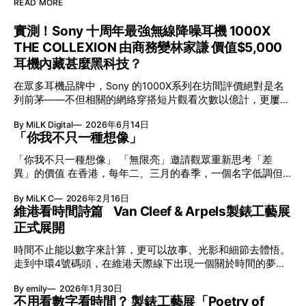
READ MORE
實測！Sony 十周年最強無線降噪耳機 1000X
THE COLLEXION 由商務變林家謙 價值$5,000
耳機內藏甚麼黑科技？
在眾多耳機品牌中，Sony 的1000X系列在坊間評價絕對是名
列前茅——不但相關的網絡穿搭短片觀看次數以億計，更屢獲
英國影音網年度最佳、連續數年奪得日本電子器材奧斯卡
By MiLK Digital
2026年6月14日
VGP 金獎，也是 Amazon 折扣日的大熱推介。
「你我不只一種想像」
「你我不只一種想像」 「無限亮」邀請觀眾重新思考「差
異」的價值 在香港，每年二、三月的春季，一個名字低調但
有力地發光—「無限亮」(No Limits) 。「無限亮」由香港藝術
By MiLK C
2026年2月16日
節與香港賽馬會慈善信託基金聯合呈獻，以共融藝術為核心，
維港看時間詩篇 Van Cleef & Arpels製錶工藝展
八年來不只是帶來無數來自世界各地的優秀節目，更致力於在
正式展開
本地建立屬於香港的共融創作生態。今年更首度與本地兩大旗
艦藝團強強聯手打造兩部深具意義的作品《遊延》及《弦上光
時間不止能以數字來計算，更可以故事、光影和細節去體悟。
影》，展開一場前所未有的藝術對話，擦下多元藝術下的流動
走到中環4號碼頭，在維港天際線下出現一個關於時間的夢幻
能量，全面開展一場無界限嘅藝術旅程。 第八屆「無限亮」
入口：Van Cleef & Arpels的「Poetry of Time時間的詩篇」展
以「你我不只一種想像」為題，從共融角度重新思索「差異」
By emily
2026年1月30日
覽。由即日至2月8日期間舉行，世家把一貫低調精緻的製錶語
的價值。不同能力人士是社會多樣性的一部分。每人皆擁有
不用看數字看時間？ 製錶工藝展「Poetry of
言搬離傳統店舖，放進公共場域，讓時間不只是腕上的個人物