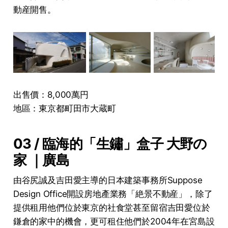
動産開售。
出售價：8,000萬円
地區：東京都町田市大蔵町
03 / 臨海的「生鏽」盒子 大野の
家 ｜廣島
由谷尻誠及吉田愛主導的日本建築事務所Suppose
Design Office開設房地產業務「絶景不動産」，除了
提供租用他們位於東京的社食堂甚至留宿吉田愛位於
鎌倉的家中的機會，更可租住他們於2004年在宮島設