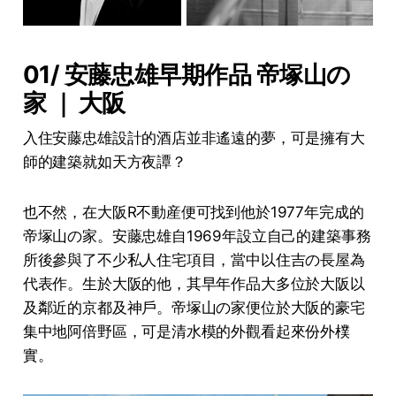
01/ 安藤忠雄早期作品 帝塚山の
家 ｜ 大阪
入住安藤忠雄設計的酒店並非遙遠的夢，可是擁有大
師的建築就如天方夜譚？
也不然，在大阪R不動産便可找到他於1977年完成的
帝塚山の家。安藤忠雄自1969年設立自己的建築事務
所後參與了不少私人住宅項目，當中以住吉の長屋為
代表作。生於大阪的他，其早年作品大多位於大阪以
及鄰近的京都及神戶。帝塚山の家便位於大阪的豪宅
集中地阿倍野區，可是清水模的外觀看起來份外樸
實。