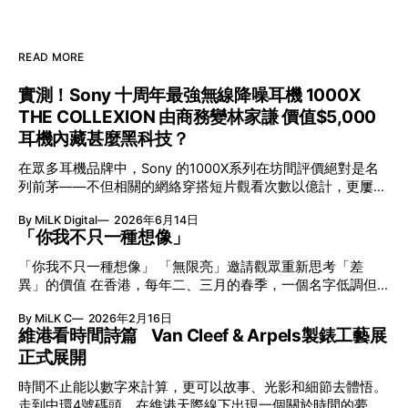
READ MORE
實測！Sony 十周年最強無線降噪耳機 1000X
THE COLLEXION 由商務變林家謙 價值$5,000
耳機內藏甚麼黑科技？
在眾多耳機品牌中，Sony 的1000X系列在坊間評價絕對是名
列前茅——不但相關的網絡穿搭短片觀看次數以億計，更屢獲
英國影音網年度最佳、連續數年奪得日本電子器材奧斯卡
By MiLK Digital
2026年6月14日
VGP 金獎，也是 Amazon 折扣日的大熱推介。
「你我不只一種想像」
「你我不只一種想像」 「無限亮」邀請觀眾重新思考「差
異」的價值 在香港，每年二、三月的春季，一個名字低調但
有力地發光—「無限亮」(No Limits) 。「無限亮」由香港藝術
By MiLK C
2026年2月16日
節與香港賽馬會慈善信託基金聯合呈獻，以共融藝術為核心，
維港看時間詩篇 Van Cleef & Arpels製錶工藝展
八年來不只是帶來無數來自世界各地的優秀節目，更致力於在
正式展開
本地建立屬於香港的共融創作生態。今年更首度與本地兩大旗
艦藝團強強聯手打造兩部深具意義的作品《遊延》及《弦上光
時間不止能以數字來計算，更可以故事、光影和細節去體悟。
影》，展開一場前所未有的藝術對話，擦下多元藝術下的流動
走到中環4號碼頭，在維港天際線下出現一個關於時間的夢幻