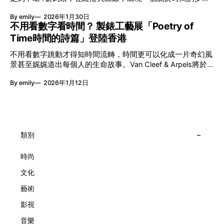
能量，全面開展一場無界限嘅藝術旅程。 第八屆「無限亮」
入口：Van Cleef & Arpels的「Poetry of Time時間的詩篇」展
以「你我不只一種想像」為題，從共融角度重新思索「差異」
By emily
2026年1月30日
覽。由即日至2月8日期間舉行，世家把一貫低調精緻的製錶語
的價值。不同能力人士是社會多樣性的一部分。每人皆擁有
不用看數字看時間？ 製錶工藝展「Poetry of
言搬離傳統店舖，放進公共場域，讓時間不只是腕上的個人物
「不同」能力與特質，當我們一齊生活、一齊創作、互相啟
Time時間的詩篇」登陸香港
件，而是一場可以與他人一同經歷的詩意旅程。 在碼頭打開
發，偏見與界線，也自然被藝術溶化。 「無限亮」2026精彩
「時間詩集」 走進展場尤如翻開一本時間詩集，藉由不同主
節目包括: 2月27日至3月1日：帕拉管弦樂團《無邊狂想曲》/
不用看數字跳動才得知時間流轉，時間更可以化成一片奇幻風
題呈現時間的無限想像。Van Cleef & Arpels的腕錶從來不是
音樂‧舞蹈 (開幕節目) 2月28日至3月1日：
景甚至娓娓道出每個人的生命故事。Van Cleef & Arpels將於1
由單純的機械與數字堆砌，更像是腕上的動人故事。 世家以
月24日至2月8日在中環4號碼頭舉行「Poetry of Time時間的
精湛的製錶技術與敘事美學為核心，讓每一枚腕錶都超越單純
By emily
2026年1月12日
詩篇」展覽，邀請大家走進由愛情故事、詩意星象、迷人自然
報時的功能，而是把稍縱即逝的瞬間凝結成可以反覆閱讀的畫
到芭蕾舞伶與仙子共同編織的多重宇宙，親身體驗世家在製錶
面，像是把一段關係，甚至一段記憶封存於錶盤之中。 自
工藝上的極致追求。 橋上的永恆約會 展覽以Alfred Van Cleef
1906年於巴黎芳登廣場創立以來，Van Cleef & Arpels一直追
與Estelle Arpels的愛情為序幕，奠定世家百年的浪漫基調。展
求文化傳承與創新。展覽以5個主題重組了世家的故事及詮釋
覽以此為序曲，精選展出Patrimony典藏系列的作品並劃分為5
時間的角度：愛情、詩意星象、迷人的大自然、芭蕾舞伶與仙
大主題展區，彰顯世家的核心價值。2010年，Van Cleef &
類別
子，以及訴說時間的珠寶。每個主題展區都有精美的佈置回應
Arpels推出Pont des Amoureux腕錶，這是第一款在日內瓦高
主題，引導觀眾在欣賞工藝同時產生情感的投射與共鳴。
級鐘錶大賞（Grand Prix d'Horlogerie de Genève）中獲獎的
時尚
系列腕錶。一對戀人在巴黎石橋緩緩靠近，每逢正午與午夜相
文化
擁而吻。雙逆跳機芯精準驅動這場機械浪漫，讓時間不再是抽
象概念，而是心跳的律動。 故事並未完結，2025年推出的
藝術
Lady Arpels Bal des Amoureux
影視
音樂