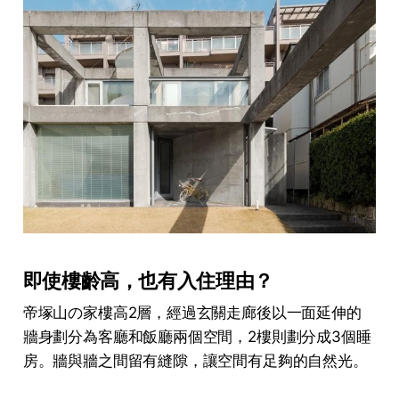
即使樓齡高，也有入住理由？
帝塚山の家樓高2層，經過玄關走廊後以一面延伸的
牆身劃分為客廳和飯廳兩個空間，2樓則劃分成3個睡
房。牆與牆之間留有縫隙，讓空間有足夠的自然光。