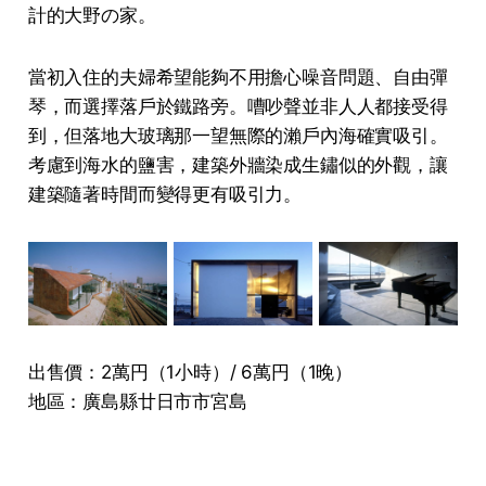
計的大野の家。
當初入住的夫婦希望能夠不用擔心噪音問題、自由彈
琴，而選擇落戶於鐵路旁。嘈吵聲並非人人都接受得
到，但落地大玻璃那一望無際的瀨戶內海確實吸引。
考慮到海水的鹽害，建築外牆染成生鏽似的外觀，讓
建築隨著時間而變得更有吸引力。
出售價：2萬円（1小時）/ 6萬円（1晚）
地區：廣島縣廿日市市宮島