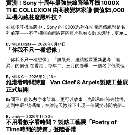
實測！Sony 十周年最強無線降噪耳機 1000X
THE COLLEXION 由商務變林家謙 價值$5,000
耳機內藏甚麼黑科技？
在眾多耳機品牌中，Sony 的1000X系列在坊間評價絕對是名
列前茅——不但相關的網絡穿搭短片觀看次數以億計，更屢獲
英國影音網年度最佳、連續數年奪得日本電子器材奧斯卡
By MiLK Digital
2026年6月14日
VGP 金獎，也是 Amazon 折扣日的大熱推介。
「你我不只一種想像」
「你我不只一種想像」 「無限亮」邀請觀眾重新思考「差
異」的價值 在香港，每年二、三月的春季，一個名字低調但
有力地發光—「無限亮」(No Limits) 。「無限亮」由香港藝術
By MiLK C
2026年2月16日
節與香港賽馬會慈善信託基金聯合呈獻，以共融藝術為核心，
維港看時間詩篇 Van Cleef & Arpels製錶工藝展
八年來不只是帶來無數來自世界各地的優秀節目，更致力於在
正式展開
本地建立屬於香港的共融創作生態。今年更首度與本地兩大旗
艦藝團強強聯手打造兩部深具意義的作品《遊延》及《弦上光
時間不止能以數字來計算，更可以故事、光影和細節去體悟。
影》，展開一場前所未有的藝術對話，擦下多元藝術下的流動
走到中環4號碼頭，在維港天際線下出現一個關於時間的夢幻
能量，全面開展一場無界限嘅藝術旅程。 第八屆「無限亮」
入口：Van Cleef & Arpels的「Poetry of Time時間的詩篇」展
以「你我不只一種想像」為題，從共融角度重新思索「差異」
By emily
2026年1月30日
覽。由即日至2月8日期間舉行，世家把一貫低調精緻的製錶語
的價值。不同能力人士是社會多樣性的一部分。每人皆擁有
不用看數字看時間？ 製錶工藝展「Poetry of
言搬離傳統店舖，放進公共場域，讓時間不只是腕上的個人物
「不同」能力與特質，當我們一齊生活、一齊創作、互相啟
Time時間的詩篇」登陸香港
件，而是一場可以與他人一同經歷的詩意旅程。 在碼頭打開
發，偏見與界線，也自然被藝術溶化。 「無限亮」2026精彩