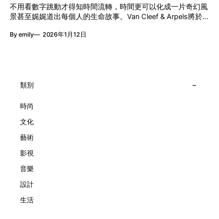
「時間詩集」 走進展場尤如翻開一本時間詩集，藉由不同主
節目包括: 2月27日至3月1日：帕拉管弦樂團《無邊狂想曲》/
不用看數字跳動才得知時間流轉，時間更可以化成一片奇幻風
題呈現時間的無限想像。Van Cleef & Arpels的腕錶從來不是
音樂‧舞蹈 (開幕節目) 2月28日至3月1日：
景甚至娓娓道出每個人的生命故事。Van Cleef & Arpels將於1
由單純的機械與數字堆砌，更像是腕上的動人故事。 世家以
月24日至2月8日在中環4號碼頭舉行「Poetry of Time時間的
精湛的製錶技術與敘事美學為核心，讓每一枚腕錶都超越單純
By emily
2026年1月12日
詩篇」展覽，邀請大家走進由愛情故事、詩意星象、迷人自然
報時的功能，而是把稍縱即逝的瞬間凝結成可以反覆閱讀的畫
到芭蕾舞伶與仙子共同編織的多重宇宙，親身體驗世家在製錶
面，像是把一段關係，甚至一段記憶封存於錶盤之中。 自
工藝上的極致追求。 橋上的永恆約會 展覽以Alfred Van Cleef
1906年於巴黎芳登廣場創立以來，Van Cleef & Arpels一直追
與Estelle Arpels的愛情為序幕，奠定世家百年的浪漫基調。展
求文化傳承與創新。展覽以5個主題重組了世家的故事及詮釋
覽以此為序曲，精選展出Patrimony典藏系列的作品並劃分為5
時間的角度：愛情、詩意星象、迷人的大自然、芭蕾舞伶與仙
大主題展區，彰顯世家的核心價值。2010年，Van Cleef &
類別
子，以及訴說時間的珠寶。每個主題展區都有精美的佈置回應
Arpels推出Pont des Amoureux腕錶，這是第一款在日內瓦高
主題，引導觀眾在欣賞工藝同時產生情感的投射與共鳴。
級鐘錶大賞（Grand Prix d'Horlogerie de Genève）中獲獎的
時尚
系列腕錶。一對戀人在巴黎石橋緩緩靠近，每逢正午與午夜相
文化
擁而吻。雙逆跳機芯精準驅動這場機械浪漫，讓時間不再是抽
象概念，而是心跳的律動。 故事並未完結，2025年推出的
藝術
Lady Arpels Bal des Amoureux
影視
音樂
設計
生活