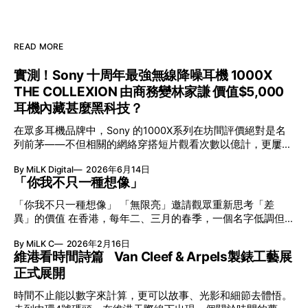
READ MORE
實測！Sony 十周年最強無線降噪耳機 1000X
THE COLLEXION 由商務變林家謙 價值$5,000
耳機內藏甚麼黑科技？
在眾多耳機品牌中，Sony 的1000X系列在坊間評價絕對是名
列前茅——不但相關的網絡穿搭短片觀看次數以億計，更屢獲
英國影音網年度最佳、連續數年奪得日本電子器材奧斯卡
By MiLK Digital
2026年6月14日
VGP 金獎，也是 Amazon 折扣日的大熱推介。
「你我不只一種想像」
「你我不只一種想像」 「無限亮」邀請觀眾重新思考「差
異」的價值 在香港，每年二、三月的春季，一個名字低調但
有力地發光—「無限亮」(No Limits) 。「無限亮」由香港藝術
By MiLK C
2026年2月16日
節與香港賽馬會慈善信託基金聯合呈獻，以共融藝術為核心，
維港看時間詩篇 Van Cleef & Arpels製錶工藝展
八年來不只是帶來無數來自世界各地的優秀節目，更致力於在
正式展開
本地建立屬於香港的共融創作生態。今年更首度與本地兩大旗
艦藝團強強聯手打造兩部深具意義的作品《遊延》及《弦上光
時間不止能以數字來計算，更可以故事、光影和細節去體悟。
影》，展開一場前所未有的藝術對話，擦下多元藝術下的流動