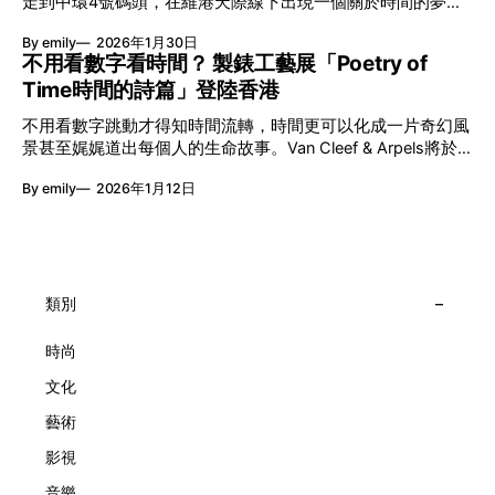
走到中環4號碼頭，在維港天際線下出現一個關於時間的夢幻
能量，全面開展一場無界限嘅藝術旅程。 第八屆「無限亮」
入口：Van Cleef & Arpels的「Poetry of Time時間的詩篇」展
以「你我不只一種想像」為題，從共融角度重新思索「差異」
By emily
2026年1月30日
覽。由即日至2月8日期間舉行，世家把一貫低調精緻的製錶語
的價值。不同能力人士是社會多樣性的一部分。每人皆擁有
不用看數字看時間？ 製錶工藝展「Poetry of
言搬離傳統店舖，放進公共場域，讓時間不只是腕上的個人物
「不同」能力與特質，當我們一齊生活、一齊創作、互相啟
Time時間的詩篇」登陸香港
件，而是一場可以與他人一同經歷的詩意旅程。 在碼頭打開
發，偏見與界線，也自然被藝術溶化。 「無限亮」2026精彩
「時間詩集」 走進展場尤如翻開一本時間詩集，藉由不同主
節目包括: 2月27日至3月1日：帕拉管弦樂團《無邊狂想曲》/
不用看數字跳動才得知時間流轉，時間更可以化成一片奇幻風
題呈現時間的無限想像。Van Cleef & Arpels的腕錶從來不是
音樂‧舞蹈 (開幕節目) 2月28日至3月1日：
景甚至娓娓道出每個人的生命故事。Van Cleef & Arpels將於1
由單純的機械與數字堆砌，更像是腕上的動人故事。 世家以
月24日至2月8日在中環4號碼頭舉行「Poetry of Time時間的
精湛的製錶技術與敘事美學為核心，讓每一枚腕錶都超越單純
By emily
2026年1月12日
詩篇」展覽，邀請大家走進由愛情故事、詩意星象、迷人自然
報時的功能，而是把稍縱即逝的瞬間凝結成可以反覆閱讀的畫
到芭蕾舞伶與仙子共同編織的多重宇宙，親身體驗世家在製錶
面，像是把一段關係，甚至一段記憶封存於錶盤之中。 自
工藝上的極致追求。 橋上的永恆約會 展覽以Alfred Van Cleef
1906年於巴黎芳登廣場創立以來，Van Cleef & Arpels一直追
與Estelle Arpels的愛情為序幕，奠定世家百年的浪漫基調。展
求文化傳承與創新。展覽以5個主題重組了世家的故事及詮釋
覽以此為序曲，精選展出Patrimony典藏系列的作品並劃分為5
時間的角度：愛情、詩意星象、迷人的大自然、芭蕾舞伶與仙
大主題展區，彰顯世家的核心價值。2010年，Van Cleef &
類別
子，以及訴說時間的珠寶。每個主題展區都有精美的佈置回應
Arpels推出Pont des Amoureux腕錶，這是第一款在日內瓦高
主題，引導觀眾在欣賞工藝同時產生情感的投射與共鳴。
級鐘錶大賞（Grand Prix d'Horlogerie de Genève）中獲獎的
時尚
系列腕錶。一對戀人在巴黎石橋緩緩靠近，每逢正午與午夜相
文化
擁而吻。雙逆跳機芯精準驅動這場機械浪漫，讓時間不再是抽
象概念，而是心跳的律動。 故事並未完結，2025年推出的
藝術
Lady Arpels Bal des Amoureux
影視
音樂