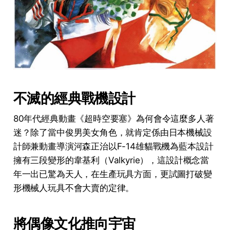
不滅的經典戰機設計
80年代經典動畫《超時空要塞》為何會令這麼多人著
迷？除了當中俊男美女角色，就肯定係由日本機械設
計師兼動畫導演河森正治以F-14雄貓戰機為藍本設計
擁有三段變形的韋基利（Valkyrie），這設計概念當
年一出已驚為天人，在生產玩具方面，更試圖打破變
形機械人玩具不會大賣的定律。
將偶像文化推向宇宙