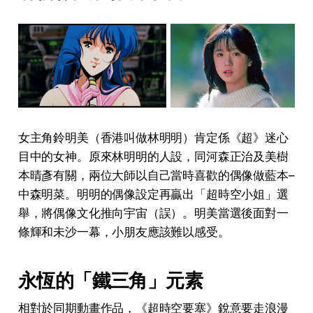
女主角鈴明美（香港叫做林明明）肯定係《超》迷心
目中的女神。原來林明明的人設，同河森正治及美樹
本晴彥有關，兩位大師以自己當時喜歡的偶像做藍本–
中森明菜。明明的偶像設定再贏出「超時空小姐」選
舉，將偶像文化推向宇宙（誤）。明美當選後面對一
條輝和未沙一幕，小朋友應該難以感受。
永恆的「鐵三角」元素
相對於同期動畫作品，《超時空要塞》銳意要走浪漫