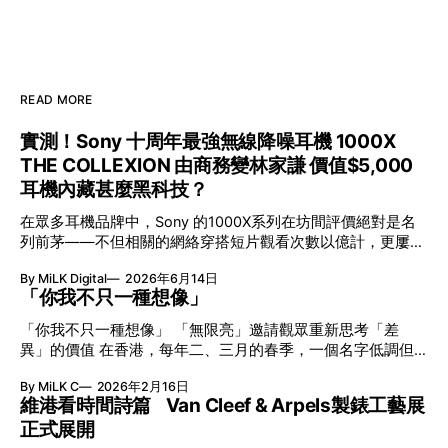
READ MORE
實測！Sony 十周年最強無線降噪耳機 1000X
THE COLLEXION 由商務變林家謙 價值$5,000
耳機內藏甚麼黑科技？
在眾多耳機品牌中，Sony 的1000X系列在坊間評價絕對是名
列前茅——不但相關的網絡穿搭短片觀看次數以億計，更屢獲
英國影音網年度最佳、連續數年奪得日本電子器材奧斯卡
By MiLK Digital
2026年6月14日
VGP 金獎，也是 Amazon 折扣日的大熱推介。
「你我不只一種想像」
「你我不只一種想像」 「無限亮」邀請觀眾重新思考「差
異」的價值 在香港，每年二、三月的春季，一個名字低調但
有力地發光—「無限亮」(No Limits) 。「無限亮」由香港藝術
By MiLK C
2026年2月16日
節與香港賽馬會慈善信託基金聯合呈獻，以共融藝術為核心，
維港看時間詩篇 Van Cleef & Arpels製錶工藝展
八年來不只是帶來無數來自世界各地的優秀節目，更致力於在
正式展開
本地建立屬於香港的共融創作生態。今年更首度與本地兩大旗