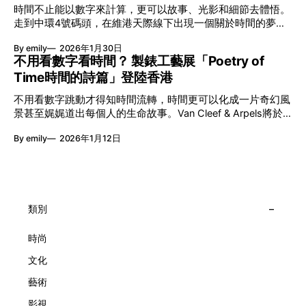
艦藝團強強聯手打造兩部深具意義的作品《遊延》及《弦上光
時間不止能以數字來計算，更可以故事、光影和細節去體悟。
影》，展開一場前所未有的藝術對話，擦下多元藝術下的流動
走到中環4號碼頭，在維港天際線下出現一個關於時間的夢幻
能量，全面開展一場無界限嘅藝術旅程。 第八屆「無限亮」
入口：Van Cleef & Arpels的「Poetry of Time時間的詩篇」展
以「你我不只一種想像」為題，從共融角度重新思索「差異」
By emily
2026年1月30日
覽。由即日至2月8日期間舉行，世家把一貫低調精緻的製錶語
的價值。不同能力人士是社會多樣性的一部分。每人皆擁有
不用看數字看時間？ 製錶工藝展「Poetry of
言搬離傳統店舖，放進公共場域，讓時間不只是腕上的個人物
「不同」能力與特質，當我們一齊生活、一齊創作、互相啟
Time時間的詩篇」登陸香港
件，而是一場可以與他人一同經歷的詩意旅程。 在碼頭打開
發，偏見與界線，也自然被藝術溶化。 「無限亮」2026精彩
「時間詩集」 走進展場尤如翻開一本時間詩集，藉由不同主
節目包括: 2月27日至3月1日：帕拉管弦樂團《無邊狂想曲》/
不用看數字跳動才得知時間流轉，時間更可以化成一片奇幻風
題呈現時間的無限想像。Van Cleef & Arpels的腕錶從來不是
音樂‧舞蹈 (開幕節目) 2月28日至3月1日：
景甚至娓娓道出每個人的生命故事。Van Cleef & Arpels將於1
由單純的機械與數字堆砌，更像是腕上的動人故事。 世家以
月24日至2月8日在中環4號碼頭舉行「Poetry of Time時間的
精湛的製錶技術與敘事美學為核心，讓每一枚腕錶都超越單純
By emily
2026年1月12日
詩篇」展覽，邀請大家走進由愛情故事、詩意星象、迷人自然
報時的功能，而是把稍縱即逝的瞬間凝結成可以反覆閱讀的畫
到芭蕾舞伶與仙子共同編織的多重宇宙，親身體驗世家在製錶
面，像是把一段關係，甚至一段記憶封存於錶盤之中。 自
工藝上的極致追求。 橋上的永恆約會 展覽以Alfred Van Cleef
1906年於巴黎芳登廣場創立以來，Van Cleef & Arpels一直追
與Estelle Arpels的愛情為序幕，奠定世家百年的浪漫基調。展
求文化傳承與創新。展覽以5個主題重組了世家的故事及詮釋
覽以此為序曲，精選展出Patrimony典藏系列的作品並劃分為5
時間的角度：愛情、詩意星象、迷人的大自然、芭蕾舞伶與仙
大主題展區，彰顯世家的核心價值。2010年，Van Cleef &
類別
子，以及訴說時間的珠寶。每個主題展區都有精美的佈置回應
Arpels推出Pont des Amoureux腕錶，這是第一款在日內瓦高
主題，引導觀眾在欣賞工藝同時產生情感的投射與共鳴。
級鐘錶大賞（Grand Prix d'Horlogerie de Genève）中獲獎的
時尚
系列腕錶。一對戀人在巴黎石橋緩緩靠近，每逢正午與午夜相
文化
擁而吻。雙逆跳機芯精準驅動這場機械浪漫，讓時間不再是抽
象概念，而是心跳的律動。 故事並未完結，2025年推出的
藝術
Lady Arpels Bal des Amoureux
影視