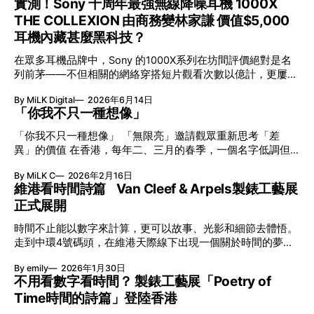
實測！Sony 十周年最強無線降噪耳機 1000X
THE COLLEXION 由商務變林家謙 價值$5,000
耳機內藏甚麼黑科技？
在眾多耳機品牌中，Sony 的1000X系列在坊間評價絕對是名
列前茅——不但相關的網絡穿搭短片觀看次數以億計，更屢獲
英國影音網年度最佳、連續數年奪得日本電子器材奧斯卡
By MiLK Digital
2026年6月14日
VGP 金獎，也是 Amazon 折扣日的大熱推介。
「你我不只一種想像」
「你我不只一種想像」 「無限亮」邀請觀眾重新思考「差
異」的價值 在香港，每年二、三月的春季，一個名字低調但
有力地發光—「無限亮」(No Limits) 。「無限亮」由香港藝術
By MiLK C
2026年2月16日
節與香港賽馬會慈善信託基金聯合呈獻，以共融藝術為核心，
維港看時間詩篇 Van Cleef & Arpels製錶工藝展
八年來不只是帶來無數來自世界各地的優秀節目，更致力於在
正式展開
本地建立屬於香港的共融創作生態。今年更首度與本地兩大旗
艦藝團強強聯手打造兩部深具意義的作品《遊延》及《弦上光
時間不止能以數字來計算，更可以故事、光影和細節去體悟。
影》，展開一場前所未有的藝術對話，擦下多元藝術下的流動
走到中環4號碼頭，在維港天際線下出現一個關於時間的夢幻
能量，全面開展一場無界限嘅藝術旅程。 第八屆「無限亮」
入口：Van Cleef & Arpels的「Poetry of Time時間的詩篇」展
以「你我不只一種想像」為題，從共融角度重新思索「差異」
By emily
2026年1月30日
覽。由即日至2月8日期間舉行，世家把一貫低調精緻的製錶語
的價值。不同能力人士是社會多樣性的一部分。每人皆擁有
不用看數字看時間？ 製錶工藝展「Poetry of
言搬離傳統店舖，放進公共場域，讓時間不只是腕上的個人物
「不同」能力與特質，當我們一齊生活、一齊創作、互相啟
Time時間的詩篇」登陸香港
件，而是一場可以與他人一同經歷的詩意旅程。 在碼頭打開
發，偏見與界線，也自然被藝術溶化。 「無限亮」2026精彩
「時間詩集」 走進展場尤如翻開一本時間詩集，藉由不同主