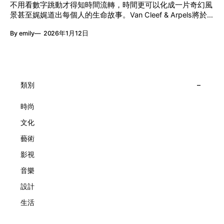
節目包括: 2月27日至3月1日：帕拉管弦樂團《無邊狂想曲》/
不用看數字跳動才得知時間流轉，時間更可以化成一片奇幻風
題呈現時間的無限想像。Van Cleef & Arpels的腕錶從來不是
音樂‧舞蹈 (開幕節目) 2月28日至3月1日：
景甚至娓娓道出每個人的生命故事。Van Cleef & Arpels將於1
由單純的機械與數字堆砌，更像是腕上的動人故事。 世家以
月24日至2月8日在中環4號碼頭舉行「Poetry of Time時間的
精湛的製錶技術與敘事美學為核心，讓每一枚腕錶都超越單純
By emily
2026年1月12日
詩篇」展覽，邀請大家走進由愛情故事、詩意星象、迷人自然
報時的功能，而是把稍縱即逝的瞬間凝結成可以反覆閱讀的畫
到芭蕾舞伶與仙子共同編織的多重宇宙，親身體驗世家在製錶
面，像是把一段關係，甚至一段記憶封存於錶盤之中。 自
工藝上的極致追求。 橋上的永恆約會 展覽以Alfred Van Cleef
1906年於巴黎芳登廣場創立以來，Van Cleef & Arpels一直追
與Estelle Arpels的愛情為序幕，奠定世家百年的浪漫基調。展
求文化傳承與創新。展覽以5個主題重組了世家的故事及詮釋
覽以此為序曲，精選展出Patrimony典藏系列的作品並劃分為5
時間的角度：愛情、詩意星象、迷人的大自然、芭蕾舞伶與仙
大主題展區，彰顯世家的核心價值。2010年，Van Cleef &
類別
子，以及訴說時間的珠寶。每個主題展區都有精美的佈置回應
Arpels推出Pont des Amoureux腕錶，這是第一款在日內瓦高
主題，引導觀眾在欣賞工藝同時產生情感的投射與共鳴。
級鐘錶大賞（Grand Prix d'Horlogerie de Genève）中獲獎的
時尚
系列腕錶。一對戀人在巴黎石橋緩緩靠近，每逢正午與午夜相
文化
擁而吻。雙逆跳機芯精準驅動這場機械浪漫，讓時間不再是抽
象概念，而是心跳的律動。 故事並未完結，2025年推出的
藝術
Lady Arpels Bal des Amoureux
影視
音樂
設計
生活