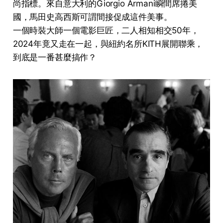
尚指標。來自意大利的Giorgio Armani瞬間席捲美
國，馬田史高西斯可謂間接促成這件美事。
一個時裝大師一個電影巨匠，二人相知相交50年，
2024年竟又走在一起，與紐約名所KITH展開聯乘，
到底是一番甚麼搞作？