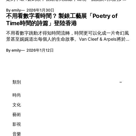
能量，全面開展一場無界限嘅藝術旅程。 第八屆「無限亮」
入口：Van Cleef & Arpels的「Poetry of Time時間的詩篇」展
以「你我不只一種想像」為題，從共融角度重新思索「差異」
By emily
2026年1月30日
覽。由即日至2月8日期間舉行，世家把一貫低調精緻的製錶語
的價值。不同能力人士是社會多樣性的一部分。每人皆擁有
不用看數字看時間？ 製錶工藝展「Poetry of
言搬離傳統店舖，放進公共場域，讓時間不只是腕上的個人物
「不同」能力與特質，當我們一齊生活、一齊創作、互相啟
Time時間的詩篇」登陸香港
件，而是一場可以與他人一同經歷的詩意旅程。 在碼頭打開
發，偏見與界線，也自然被藝術溶化。 「無限亮」2026精彩
「時間詩集」 走進展場尤如翻開一本時間詩集，藉由不同主
節目包括: 2月27日至3月1日：帕拉管弦樂團《無邊狂想曲》/
不用看數字跳動才得知時間流轉，時間更可以化成一片奇幻風
題呈現時間的無限想像。Van Cleef & Arpels的腕錶從來不是
音樂‧舞蹈 (開幕節目) 2月28日至3月1日：
景甚至娓娓道出每個人的生命故事。Van Cleef & Arpels將於1
由單純的機械與數字堆砌，更像是腕上的動人故事。 世家以
月24日至2月8日在中環4號碼頭舉行「Poetry of Time時間的
精湛的製錶技術與敘事美學為核心，讓每一枚腕錶都超越單純
By emily
2026年1月12日
詩篇」展覽，邀請大家走進由愛情故事、詩意星象、迷人自然
報時的功能，而是把稍縱即逝的瞬間凝結成可以反覆閱讀的畫
到芭蕾舞伶與仙子共同編織的多重宇宙，親身體驗世家在製錶
面，像是把一段關係，甚至一段記憶封存於錶盤之中。 自
工藝上的極致追求。 橋上的永恆約會 展覽以Alfred Van Cleef
1906年於巴黎芳登廣場創立以來，Van Cleef & Arpels一直追
與Estelle Arpels的愛情為序幕，奠定世家百年的浪漫基調。展
求文化傳承與創新。展覽以5個主題重組了世家的故事及詮釋
覽以此為序曲，精選展出Patrimony典藏系列的作品並劃分為5
時間的角度：愛情、詩意星象、迷人的大自然、芭蕾舞伶與仙
大主題展區，彰顯世家的核心價值。2010年，Van Cleef &
類別
子，以及訴說時間的珠寶。每個主題展區都有精美的佈置回應
Arpels推出Pont des Amoureux腕錶，這是第一款在日內瓦高
主題，引導觀眾在欣賞工藝同時產生情感的投射與共鳴。
級鐘錶大賞（Grand Prix d'Horlogerie de Genève）中獲獎的
時尚
系列腕錶。一對戀人在巴黎石橋緩緩靠近，每逢正午與午夜相
文化
擁而吻。雙逆跳機芯精準驅動這場機械浪漫，讓時間不再是抽
象概念，而是心跳的律動。 故事並未完結，2025年推出的
藝術
Lady Arpels Bal des Amoureux
影視
音樂