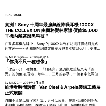
READ MORE
實測！Sony 十周年最強無線降噪耳機 1000X
THE COLLEXION 由商務變林家謙 價值$5,000
耳機內藏甚麼黑科技？
在眾多耳機品牌中，Sony 的1000X系列在坊間評價絕對是名
列前茅——不但相關的網絡穿搭短片觀看次數以億計，更屢獲
英國影音網年度最佳、連續數年奪得日本電子器材奧斯卡
By MiLK Digital
2026年6月14日
VGP 金獎，也是 Amazon 折扣日的大熱推介。
「你我不只一種想像」
「你我不只一種想像」 「無限亮」邀請觀眾重新思考「差
異」的價值 在香港，每年二、三月的春季，一個名字低調但
有力地發光—「無限亮」(No Limits) 。「無限亮」由香港藝術
By MiLK C
2026年2月16日
節與香港賽馬會慈善信託基金聯合呈獻，以共融藝術為核心，
維港看時間詩篇 Van Cleef & Arpels製錶工藝展
八年來不只是帶來無數來自世界各地的優秀節目，更致力於在
正式展開
本地建立屬於香港的共融創作生態。今年更首度與本地兩大旗
艦藝團強強聯手打造兩部深具意義的作品《遊延》及《弦上光
時間不止能以數字來計算，更可以故事、光影和細節去體悟。
影》，展開一場前所未有的藝術對話，擦下多元藝術下的流動
走到中環4號碼頭，在維港天際線下出現一個關於時間的夢幻