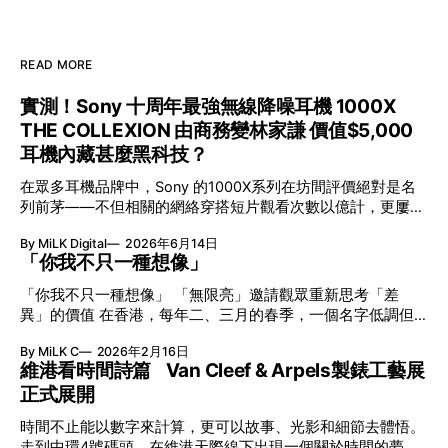
READ MORE
實測！Sony 十周年最強無線降噪耳機 1000X
THE COLLEXION 由商務變林家謙 價值$5,000
耳機內藏甚麼黑科技？
在眾多耳機品牌中，Sony 的1000X系列在坊間評價絕對是名
列前茅——不但相關的網絡穿搭短片觀看次數以億計，更屢獲
英國影音網年度最佳、連續數年奪得日本電子器材奧斯卡
By MiLK Digital
2026年6月14日
VGP 金獎，也是 Amazon 折扣日的大熱推介。
「你我不只一種想像」
「你我不只一種想像」 「無限亮」邀請觀眾重新思考「差
異」的價值 在香港，每年二、三月的春季，一個名字低調但
有力地發光—「無限亮」(No Limits) 。「無限亮」由香港藝術
By MiLK C
2026年2月16日
節與香港賽馬會慈善信託基金聯合呈獻，以共融藝術為核心，
維港看時間詩篇 Van Cleef & Arpels製錶工藝展
八年來不只是帶來無數來自世界各地的優秀節目，更致力於在
正式展開
本地建立屬於香港的共融創作生態。今年更首度與本地兩大旗
艦藝團強強聯手打造兩部深具意義的作品《遊延》及《弦上光
時間不止能以數字來計算，更可以故事、光影和細節去體悟。
影》，展開一場前所未有的藝術對話，擦下多元藝術下的流動
走到中環4號碼頭，在維港天際線下出現一個關於時間的夢幻