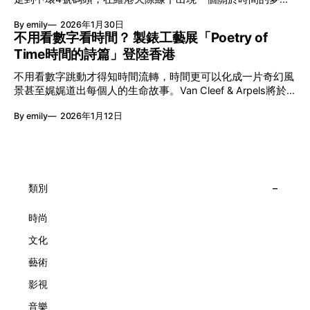
能量，全面開展一場無界限嘅藝術旅程。 第八屆「無限亮」
入口：Van Cleef & Arpels的「Poetry of Time時間的詩篇」展
以「你我不只一種想像」為題，從共融角度重新思索「差異」
By emily
2026年1月30日
覽。由即日至2月8日期間舉行，世家把一貫低調精緻的製錶語
的價值。不同能力人士是社會多樣性的一部分。每人皆擁有
不用看數字看時間？ 製錶工藝展「Poetry of
言搬離傳統店舖，放進公共場域，讓時間不只是腕上的個人物
「不同」能力與特質，當我們一齊生活、一齊創作、互相啟
Time時間的詩篇」登陸香港
件，而是一場可以與他人一同經歷的詩意旅程。 在碼頭打開
發，偏見與界線，也自然被藝術溶化。 「無限亮」2026精彩
「時間詩集」 走進展場尤如翻開一本時間詩集，藉由不同主
節目包括: 2月27日至3月1日：帕拉管弦樂團《無邊狂想曲》/
不用看數字跳動才得知時間流轉，時間更可以化成一片奇幻風
題呈現時間的無限想像。Van Cleef & Arpels的腕錶從來不是
音樂‧舞蹈 (開幕節目) 2月28日至3月1日：
景甚至娓娓道出每個人的生命故事。Van Cleef & Arpels將於1
由單純的機械與數字堆砌，更像是腕上的動人故事。 世家以
月24日至2月8日在中環4號碼頭舉行「Poetry of Time時間的
精湛的製錶技術與敘事美學為核心，讓每一枚腕錶都超越單純
By emily
2026年1月12日
詩篇」展覽，邀請大家走進由愛情故事、詩意星象、迷人自然
報時的功能，而是把稍縱即逝的瞬間凝結成可以反覆閱讀的畫
到芭蕾舞伶與仙子共同編織的多重宇宙，親身體驗世家在製錶
面，像是把一段關係，甚至一段記憶封存於錶盤之中。 自
工藝上的極致追求。 橋上的永恆約會 展覽以Alfred Van Cleef
1906年於巴黎芳登廣場創立以來，Van Cleef & Arpels一直追
與Estelle Arpels的愛情為序幕，奠定世家百年的浪漫基調。展
求文化傳承與創新。展覽以5個主題重組了世家的故事及詮釋
覽以此為序曲，精選展出Patrimony典藏系列的作品並劃分為5
時間的角度：愛情、詩意星象、迷人的大自然、芭蕾舞伶與仙
大主題展區，彰顯世家的核心價值。2010年，Van Cleef &
類別
子，以及訴說時間的珠寶。每個主題展區都有精美的佈置回應
Arpels推出Pont des Amoureux腕錶，這是第一款在日內瓦高
主題，引導觀眾在欣賞工藝同時產生情感的投射與共鳴。
級鐘錶大賞（Grand Prix d'Horlogerie de Genève）中獲獎的
時尚
系列腕錶。一對戀人在巴黎石橋緩緩靠近，每逢正午與午夜相
文化
擁而吻。雙逆跳機芯精準驅動這場機械浪漫，讓時間不再是抽
象概念，而是心跳的律動。 故事並未完結，2025年推出的
藝術
Lady Arpels Bal des Amoureux
影視
音樂