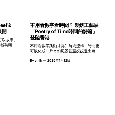
ef &
不用看數字看時間？ 製錶工藝展
展開
「Poetry of Time時間的詩篇」
登陸香港
可以故事、
4號碼頭，
不用看數字跳動才得知時間流轉，時間更
時間的夢幻
可以化成一片奇幻風景甚至娓娓道出每個
oetry of
人的生命故事。Van Cleef & Arpels將於1
日至2月8日
By emily
2026年1月12日
月24日至2月8日在中環4號碼頭舉行
緻的製錶語
「Poetry of Time時間的詩篇」展覽，邀
域，讓時間
請大家走進由愛情故事、詩意星象、迷人
一場可以與
自然到芭蕾舞伶與仙子共同編織的多重宇
宙，親身體驗世家在製錶工藝上的極致追
求。 橋上的永恆約會 展覽以Alfred Van
的無限想
Cleef與Estelle Arpels的愛情為序幕，奠定
的腕錶從來不是由
世家百年的浪漫基調。展覽以此為序曲，
是腕上的動
精選展出Patrimony典藏系列的作品並劃
術與敘事美
分為5大主題展區，彰顯世家的核心價
越單純報時
值。2010年，Van Cleef & Arpels推出