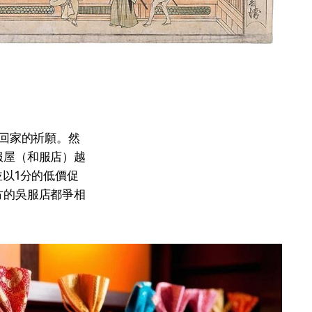
帶回家的祈願。然
服屋（和服店）越
以1分的低價促
方的吳服店都爭相