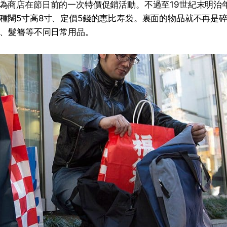
為商店在節日前的一次特價促銷活動。不過至19世紀末明治
種闊5寸高8寸、定價5錢的恵比寿袋。裏面的物品就不再是碎
梳、髮簪等不同日常用品。