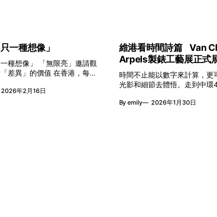
不只一種想像」
維港看時間詩篇 Van Cle
Arpels製錶工藝展正式
」 「無限亮」邀請觀
異」的價值 在香港，每年
時間不止能以數字來計算，更
的春季，一個名字低調但有力地
光影和細節去體悟。走到中環
2026年2月16日
亮」(No Limits) 。「無限
在維港天際線下出現一個關於
港藝術節與香港賽馬會慈善信託
By emily
2026年1月30日
入口：Van Cleef & Arpels的「P
呈獻，以共融藝術為核心，八年
Time時間的詩篇」展覽。由即
帶來無數來自世界各地的優秀節
期間舉行，世家把一貫低調精
力於在本地建立屬於香港的共融
言搬離傳統店舖，放進公共場
。今年更首度與本地兩大旗艦藝
不只是腕上的個人物件，而是
手打造兩部深具意義的作品《遊
他人一同經歷的詩意旅程。 在碼頭打開
弦上光影》，展開一場前所未有
「時間詩集」 走進展場尤如翻開一本時間
話，擦下多元藝術下的流動能
詩集，藉由不同主題呈現時間
展一場無界限嘅藝術旅程。 第
像。Van Cleef & Arpels
限亮」以「你我不只一種想像」
單純的機械與數字堆砌，更像
共融角度重新思索「差異」的價
人故事。 世家以精湛的製錶技
能力人士是社會多樣性的一部
學為核心，讓每一枚腕錶都超