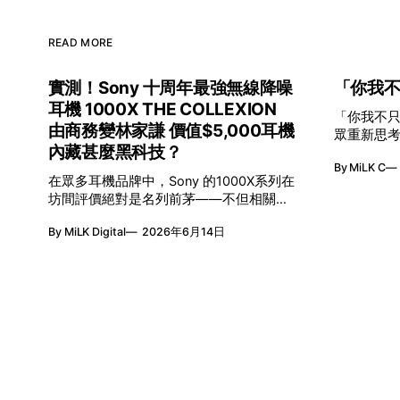
READ MORE
實測！Sony 十周年最強無線降噪
「你我
耳機 1000X THE COLLEXION
「你我不只一種想像
由商務變林家謙 價值$5,000耳機
眾重新思考「差
內藏甚麼黑科技？
二、三月
By MiLK C
發光—「無限
在眾多耳機品牌中，Sony 的1000X系列在
亮」由香
坊間評價絕對是名列前茅——不但相關的
基金聯合
網絡穿搭短片觀看次數以億計，更屢獲英
來不只是
By MiLK Digital
2026年6月14日
國影音網年度最佳、連續數年奪得日本電
目，更致
子器材奧斯卡 VGP 金獎，也是 Amazon
創作生態
折扣日的大熱推介。
團強強聯
延》及《
的藝術對
量，全面開
八屆「無
為題，從
值。不同