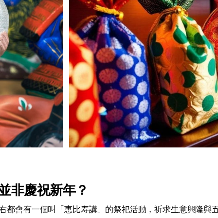
並非慶祝新年？
左右都會有一個叫「恵比寿講」的祭祀活動，祈求生意興隆與