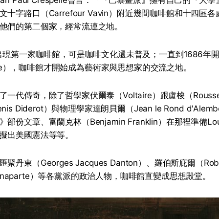
十字路口（Carrefour Vavin）附近幾間咖啡館和十四區
他們的第二個家，經常流連之地。
黎出現第一家咖啡館，可是咖啡文化還未普及；一直到1686年
ocope），咖啡館才開始成為藝術家與思想家的交流之地。
一代傳奇，除了哲學家伏爾泰（Voltaire）跟盧梭（Rouss
s Diderot）與物理學家達朗貝爾（Jean le Rond d'Ale
份文章、富蘭克林（Benjamin Franklin）在那裡準備Loui
擬出美國憲法等等。
東（Georges Jacques Danton）、羅伯斯庇爾（Robe
 Bonaparte）等各黨派的政治人物，咖啡館直變成思想殿堂。