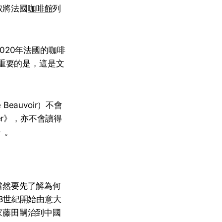
O爭取將法國
咖啡館
列
020年法國的咖啡
最重要的是，這是文
Beauvoir）不會
nker》，亦不會讀得
t》。
當然要先了解為何
8世紀開始由意大
家藤田嗣治到中國