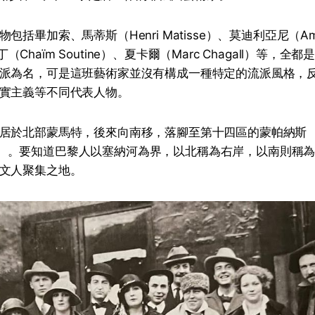
包括畢加索、馬蒂斯（Henri Matisse）、莫迪利亞尼（Am
、蘇丁（Chaïm Soutine）、夏卡爾（Marc Chagall）等
派為名，可是這班藝術家並沒有構成一種特定的流派風格，
實主義等不同代表人物。
居於北部蒙馬特，後來向南移，落腳至第十四區的蒙帕納斯
asse）。要知道巴黎人以塞納河為界，以北稱為右岸，以南則
文人聚集之地。