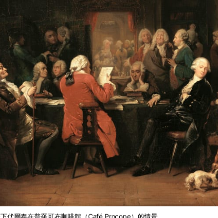
uand畫下伏爾泰在普羅可布咖啡館（Café Procope）的情景