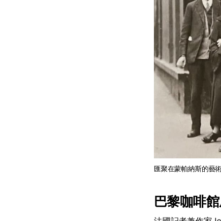
匯聚在蒙帕納斯的藝
巴黎咖啡館
法國記者兼作家Je