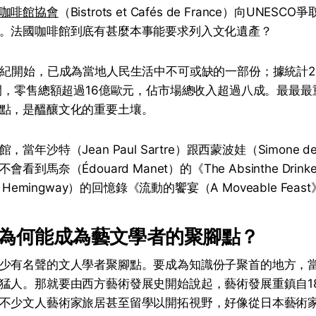
咖啡館協會
（Bistrots et Cafés de France）向UNESC
。法國咖啡館到底有甚麼本事能要求列入文化遺產？
世紀開始，已成為當地人民生活中不可或缺的一部份；據統計2
萬間，零售總額超過16億歐元，佔市場總收入超過八成。最最
點，是醞釀文化的重要土壤。
年沙特（Jean Paul Sartre）跟西蒙波娃（Simone de 
到馬奈（Édouard Manet）的《The Absinthe Dri
 Hemingway）的回憶錄《流動的饗宴（A Moveable Feas
為何能成為藝文學者的聚腳點？
少有名聲的文人學者聚腳點。要成為知識份子聚首的地方，
猛人。那就要由西方藝術發展史開始說起，藝術發展重鎮自1
不少文人藝術家旅居甚至留學以開拓視野，好像從日本藝術