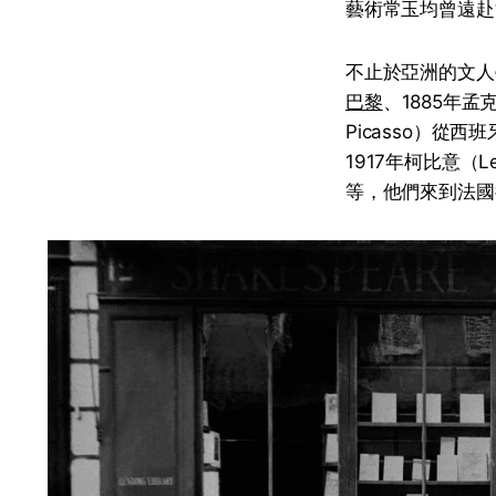
藝術常玉均曾遠赴
不止於亞洲的文人學者
巴黎
、1885年孟
Picasso）從西
1917年柯比意（
等，他們來到法國