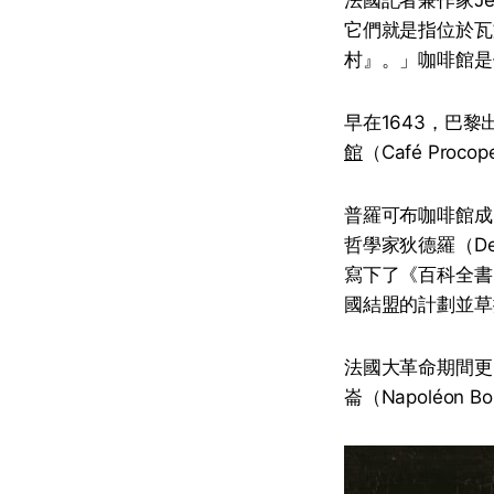
它們就是指位於瓦文
村』。」咖啡館是
早在1643，巴
館
（Café Pr
普羅可布咖啡館成了
哲學家狄德羅（Deni
寫下了《百科全書》部
國結盟的計劃並草
法國大革命期間更匯聚丹
崙（Napoléon