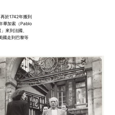
昂再於1742年搬到
年畢加索（Pablo
感召」來到法國、
子從美國走到巴黎等