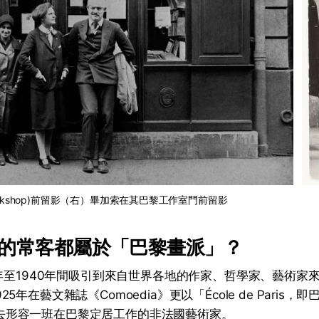
 bookshop)前留影（右）畢加索在其巴黎工作室門前留影
的常客都屬於「巴黎畫派」？
0年至1940年間吸引到來自世界各地的作家、哲學家、藝術家
於1925年在藝文雜誌《Comoedia》更以「École de Paris，即
」一詞去形容一班在巴黎定居工作的非法國藝術家。