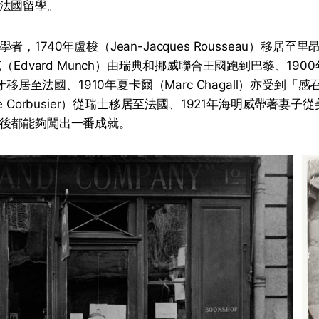
法國留學。
，1740年盧梭（Jean-Jacques Rousseau）移居至里
克（Edvard Munch）由瑞典和挪威聯合王國跑到巴黎、1900
班牙移居至法國、1910年夏卡爾（Marc Chagall）亦受到「
Le Corbusier）從瑞士移居至法國、1921年海明威帶著妻
後都能夠闖出一番成就。