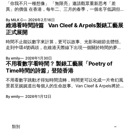
「你我不只一種想像」 「無限亮」邀請觀眾重新思考「差
異」的價值 在香港，每年二、三月的春季，一個名字低調但
有力地發光—「無限亮」(No Limits) 。「無限亮」由香港藝術
By MiLK C
2026年2月16日
節與香港賽馬會慈善信託基金聯合呈獻，以共融藝術為核心，
維港看時間詩篇 Van Cleef & Arpels製錶工藝展
八年來不只是帶來無數來自世界各地的優秀節目，更致力於在
正式展開
本地建立屬於香港的共融創作生態。今年更首度與本地兩大旗
艦藝團強強聯手打造兩部深具意義的作品《遊延》及《弦上光
時間不止能以數字來計算，更可以故事、光影和細節去體悟。
影》，展開一場前所未有的藝術對話，擦下多元藝術下的流動
走到中環4號碼頭，在維港天際線下出現一個關於時間的夢幻
能量，全面開展一場無界限嘅藝術旅程。 第八屆「無限亮」
入口：Van Cleef & Arpels的「Poetry of Time時間的詩篇」展
以「你我不只一種想像」為題，從共融角度重新思索「差異」
By emily
2026年1月30日
覽。由即日至2月8日期間舉行，世家把一貫低調精緻的製錶語
的價值。不同能力人士是社會多樣性的一部分。每人皆擁有
不用看數字看時間？ 製錶工藝展「Poetry of
言搬離傳統店舖，放進公共場域，讓時間不只是腕上的個人物
「不同」能力與特質，當我們一齊生活、一齊創作、互相啟
Time時間的詩篇」登陸香港
件，而是一場可以與他人一同經歷的詩意旅程。 在碼頭打開
發，偏見與界線，也自然被藝術溶化。 「無限亮」2026精彩
「時間詩集」 走進展場尤如翻開一本時間詩集，藉由不同主
節目包括: 2月27日至3月1日：帕拉管弦樂團《無邊狂想曲》/
不用看數字跳動才得知時間流轉，時間更可以化成一片奇幻風
題呈現時間的無限想像。Van Cleef & Arpels的腕錶從來不是
音樂‧舞蹈 (開幕節目) 2月28日至3月1日：
景甚至娓娓道出每個人的生命故事。Van Cleef & Arpels將於1
由單純的機械與數字堆砌，更像是腕上的動人故事。 世家以
月24日至2月8日在中環4號碼頭舉行「Poetry of Time時間的
精湛的製錶技術與敘事美學為核心，讓每一枚腕錶都超越單純
By emily
2026年1月12日
詩篇」展覽，邀請大家走進由愛情故事、詩意星象、迷人自然
報時的功能，而是把稍縱即逝的瞬間凝結成可以反覆閱讀的畫
到芭蕾舞伶與仙子共同編織的多重宇宙，親身體驗世家在製錶
面，像是把一段關係，甚至一段記憶封存於錶盤之中。 自
工藝上的極致追求。 橋上的永恆約會 展覽以Alfred Van Cleef
1906年於巴黎芳登廣場創立以來，Van Cleef & Arpels一直追
與Estelle Arpels的愛情為序幕，奠定世家百年的浪漫基調。展
求文化傳承與創新。展覽以5個主題重組了世家的故事及詮釋
覽以此為序曲，精選展出Patrimony典藏系列的作品並劃分為5
時間的角度：愛情、詩意星象、迷人的大自然、芭蕾舞伶與仙
大主題展區，彰顯世家的核心價值。2010年，Van Cleef &
類別
子，以及訴說時間的珠寶。每個主題展區都有精美的佈置回應