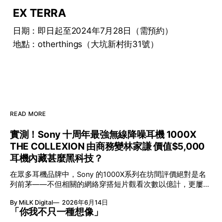
EX TERRA
日期：即日起至2024年7月28日（需預約）
地點：otherthings（大坑新村街31號）
READ MORE
實測！Sony 十周年最強無線降噪耳機 1000X
THE COLLEXION 由商務變林家謙 價值$5,000
耳機內藏甚麼黑科技？
在眾多耳機品牌中，Sony 的1000X系列在坊間評價絕對是名
列前茅——不但相關的網絡穿搭短片觀看次數以億計，更屢獲
英國影音網年度最佳、連續數年奪得日本電子器材奧斯卡
By MiLK Digital
2026年6月14日
VGP 金獎，也是 Amazon 折扣日的大熱推介。
「你我不只一種想像」