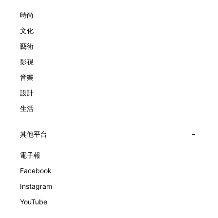
Arpels推出Pont des Amoureux腕錶，這是第一款在日內瓦高
主題，引導觀眾在欣賞工藝同時產生情感的投射與共鳴。
級鐘錶大賞（Grand Prix d'Horlogerie de Genève）中獲獎的
時尚
系列腕錶。一對戀人在巴黎石橋緩緩靠近，每逢正午與午夜相
文化
擁而吻。雙逆跳機芯精準驅動這場機械浪漫，讓時間不再是抽
象概念，而是心跳的律動。 故事並未完結，2025年推出的
藝術
Lady Arpels Bal des Amoureux
影視
音樂
設計
生活
其他平台
電子報
Facebook
Instagram
YouTube