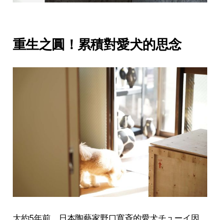
重生之圓！累積對愛犬的思念
大約5年前，日本陶藝家野口寛斉的愛犬チューイ因