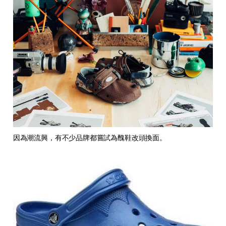
因為潮流興，有不少品牌都嘗試為醜鞋改頭換面。