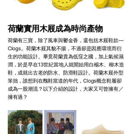
荷蘭實用木屐成為時尚產物
荷蘭有三寶，除了風車與鬱金香，還包括木屐鞋款—
Clogs。荷蘭木屐其貌不揚，不過卻是因應環境而衍
生的功能設計。畢竟荷蘭貴為低窪之國，加上氣候濕
潤，於是早在13世紀當地人就開始用白楊木、柳木造
鞋，成就出古老的防水、防滑鞋設計。荷蘭木屐外型
笨拙，誰想到在醜鞋當道的年代，Clogs概念鞋履卻
成為一股潮流？以下介紹的設計，大家又可曾擁有／
擁有過？