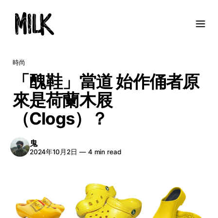
時尚
「醜鞋」當道 始作俑者原
來是荷蘭木屐
（Clogs）？
鬼
2024年10月2日
—
4 min read