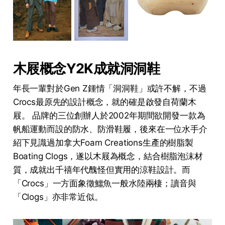
木屐概念Y2K成就洞洞鞋
年長一輩對於Gen Z鍾情「洞洞鞋」或許不解，不過
Crocs最原先的設計概念，就的確是啟發自荷蘭木
屐。 品牌的三位創辦人於2002年期間欲開發一款為
帆船運動而設的防水、防滑鞋履，後來在一位水手介
紹下見識過加拿大Foam Creations生產的樹脂製
Boating Clogs，遂以木屐為概念，結合樹脂泡沫材
質，成就出千禧年代醜怪但實用的涼鞋設計。而
「Crocs」一方面象徵鱷魚一般水陸兩棲；讀音與
「Clogs」亦非常近似。