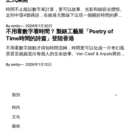
艦藝團強強聯手打造兩部深具意義的作品《遊延》及《弦上光
時間不止能以數字來計算，更可以故事、光影和細節去體悟。
影》，展開一場前所未有的藝術對話，擦下多元藝術下的流動
走到中環4號碼頭，在維港天際線下出現一個關於時間的夢幻
能量，全面開展一場無界限嘅藝術旅程。 第八屆「無限亮」
入口：Van Cleef & Arpels的「Poetry of Time時間的詩篇」展
以「你我不只一種想像」為題，從共融角度重新思索「差異」
By emily
2026年1月30日
覽。由即日至2月8日期間舉行，世家把一貫低調精緻的製錶語
的價值。不同能力人士是社會多樣性的一部分。每人皆擁有
不用看數字看時間？ 製錶工藝展「Poetry of
言搬離傳統店舖，放進公共場域，讓時間不只是腕上的個人物
「不同」能力與特質，當我們一齊生活、一齊創作、互相啟
Time時間的詩篇」登陸香港
件，而是一場可以與他人一同經歷的詩意旅程。 在碼頭打開
發，偏見與界線，也自然被藝術溶化。 「無限亮」2026精彩
「時間詩集」 走進展場尤如翻開一本時間詩集，藉由不同主
節目包括: 2月27日至3月1日：帕拉管弦樂團《無邊狂想曲》/
不用看數字跳動才得知時間流轉，時間更可以化成一片奇幻風
題呈現時間的無限想像。Van Cleef & Arpels的腕錶從來不是
音樂‧舞蹈 (開幕節目) 2月28日至3月1日：
景甚至娓娓道出每個人的生命故事。Van Cleef & Arpels將於1
由單純的機械與數字堆砌，更像是腕上的動人故事。 世家以
月24日至2月8日在中環4號碼頭舉行「Poetry of Time時間的
精湛的製錶技術與敘事美學為核心，讓每一枚腕錶都超越單純
By emily
2026年1月12日
詩篇」展覽，邀請大家走進由愛情故事、詩意星象、迷人自然
報時的功能，而是把稍縱即逝的瞬間凝結成可以反覆閱讀的畫
到芭蕾舞伶與仙子共同編織的多重宇宙，親身體驗世家在製錶
面，像是把一段關係，甚至一段記憶封存於錶盤之中。 自
工藝上的極致追求。 橋上的永恆約會 展覽以Alfred Van Cleef
1906年於巴黎芳登廣場創立以來，Van Cleef & Arpels一直追
與Estelle Arpels的愛情為序幕，奠定世家百年的浪漫基調。展
求文化傳承與創新。展覽以5個主題重組了世家的故事及詮釋
覽以此為序曲，精選展出Patrimony典藏系列的作品並劃分為5
時間的角度：愛情、詩意星象、迷人的大自然、芭蕾舞伶與仙
大主題展區，彰顯世家的核心價值。2010年，Van Cleef &
類別
子，以及訴說時間的珠寶。每個主題展區都有精美的佈置回應
Arpels推出Pont des Amoureux腕錶，這是第一款在日內瓦高
主題，引導觀眾在欣賞工藝同時產生情感的投射與共鳴。
級鐘錶大賞（Grand Prix d'Horlogerie de Genève）中獲獎的
時尚
系列腕錶。一對戀人在巴黎石橋緩緩靠近，每逢正午與午夜相
文化
擁而吻。雙逆跳機芯精準驅動這場機械浪漫，讓時間不再是抽
象概念，而是心跳的律動。 故事並未完結，2025年推出的
藝術
Lady Arpels Bal des Amoureux