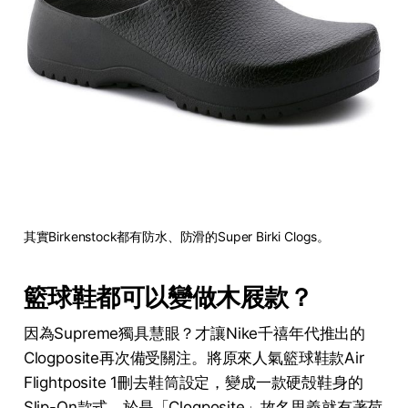
其實Birkenstock都有防水、防滑的Super Birki Clogs。
籃球鞋都可以變做木屐款？
因為Supreme獨具慧眼？才讓Nike千禧年代推出的
Clogposite再次備受關注。將原來人氣籃球鞋款Air
Flightposite 1刪去鞋筒設定，變成一款硬殻鞋身的
Slip-On款式，於是「Clogposite」故名思義就有著荷