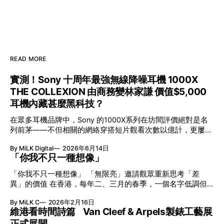
READ MORE
實測！Sony 十周年最強無線降噪耳機 1000X
THE COLLEXION 由商務變林家謙 價值$5,000
耳機內藏甚麼黑科技？
在眾多耳機品牌中，Sony 的1000X系列在坊間評價絕對是名
列前茅——不但相關的網絡穿搭短片觀看次數以億計，更屢獲
英國影音網年度最佳、連續數年奪得日本電子器材奧斯卡
By MiLK Digital
2026年6月14日
VGP 金獎，也是 Amazon 折扣日的大熱推介。
「你我不只一種想像」
「你我不只一種想像」 「無限亮」邀請觀眾重新思考「差
異」的價值 在香港，每年二、三月的春季，一個名字低調但
有力地發光—「無限亮」(No Limits) 。「無限亮」由香港藝術
By MiLK C
2026年2月16日
節與香港賽馬會慈善信託基金聯合呈獻，以共融藝術為核心，
維港看時間詩篇 Van Cleef & Arpels製錶工藝展
八年來不只是帶來無數來自世界各地的優秀節目，更致力於在
正式展開
本地建立屬於香港的共融創作生態。今年更首度與本地兩大旗