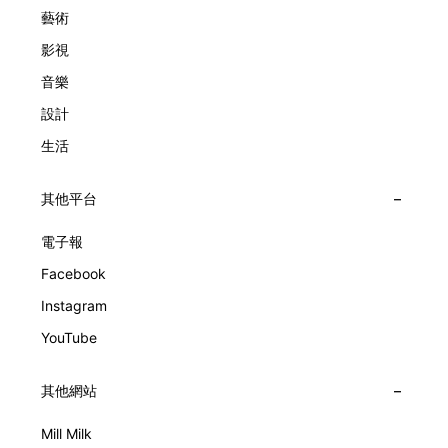
象概念，而是心跳的律動。 故事並未完結，2025年推出的
藝術
Lady Arpels Bal des Amoureux
影視
音樂
設計
生活
其他平台
電子報
Facebook
Instagram
YouTube
其他網站
Mill Milk