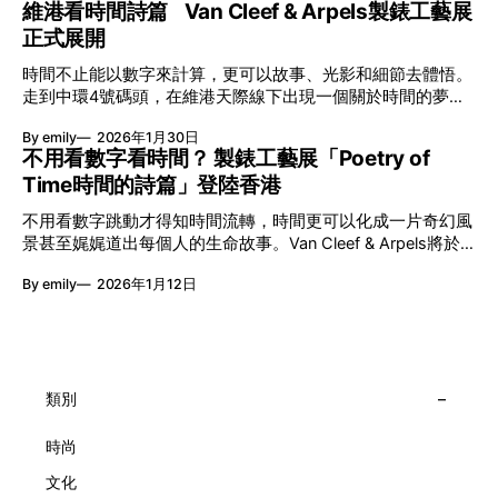
維港看時間詩篇 Van Cleef & Arpels製錶工藝展
八年來不只是帶來無數來自世界各地的優秀節目，更致力於在
正式展開
本地建立屬於香港的共融創作生態。今年更首度與本地兩大旗
艦藝團強強聯手打造兩部深具意義的作品《遊延》及《弦上光
時間不止能以數字來計算，更可以故事、光影和細節去體悟。
影》，展開一場前所未有的藝術對話，擦下多元藝術下的流動
走到中環4號碼頭，在維港天際線下出現一個關於時間的夢幻
能量，全面開展一場無界限嘅藝術旅程。 第八屆「無限亮」
入口：Van Cleef & Arpels的「Poetry of Time時間的詩篇」展
以「你我不只一種想像」為題，從共融角度重新思索「差異」
By emily
2026年1月30日
覽。由即日至2月8日期間舉行，世家把一貫低調精緻的製錶語
的價值。不同能力人士是社會多樣性的一部分。每人皆擁有
不用看數字看時間？ 製錶工藝展「Poetry of
言搬離傳統店舖，放進公共場域，讓時間不只是腕上的個人物
「不同」能力與特質，當我們一齊生活、一齊創作、互相啟
Time時間的詩篇」登陸香港
件，而是一場可以與他人一同經歷的詩意旅程。 在碼頭打開
發，偏見與界線，也自然被藝術溶化。 「無限亮」2026精彩
「時間詩集」 走進展場尤如翻開一本時間詩集，藉由不同主
節目包括: 2月27日至3月1日：帕拉管弦樂團《無邊狂想曲》/
不用看數字跳動才得知時間流轉，時間更可以化成一片奇幻風
題呈現時間的無限想像。Van Cleef & Arpels的腕錶從來不是
音樂‧舞蹈 (開幕節目) 2月28日至3月1日：
景甚至娓娓道出每個人的生命故事。Van Cleef & Arpels將於1
由單純的機械與數字堆砌，更像是腕上的動人故事。 世家以
月24日至2月8日在中環4號碼頭舉行「Poetry of Time時間的
精湛的製錶技術與敘事美學為核心，讓每一枚腕錶都超越單純
By emily
2026年1月12日
詩篇」展覽，邀請大家走進由愛情故事、詩意星象、迷人自然
報時的功能，而是把稍縱即逝的瞬間凝結成可以反覆閱讀的畫
到芭蕾舞伶與仙子共同編織的多重宇宙，親身體驗世家在製錶
面，像是把一段關係，甚至一段記憶封存於錶盤之中。 自
工藝上的極致追求。 橋上的永恆約會 展覽以Alfred Van Cleef
1906年於巴黎芳登廣場創立以來，Van Cleef & Arpels一直追
與Estelle Arpels的愛情為序幕，奠定世家百年的浪漫基調。展
求文化傳承與創新。展覽以5個主題重組了世家的故事及詮釋
覽以此為序曲，精選展出Patrimony典藏系列的作品並劃分為5
時間的角度：愛情、詩意星象、迷人的大自然、芭蕾舞伶與仙
大主題展區，彰顯世家的核心價值。2010年，Van Cleef &
類別
子，以及訴說時間的珠寶。每個主題展區都有精美的佈置回應
Arpels推出Pont des Amoureux腕錶，這是第一款在日內瓦高
主題，引導觀眾在欣賞工藝同時產生情感的投射與共鳴。
級鐘錶大賞（Grand Prix d'Horlogerie de Genève）中獲獎的
時尚
系列腕錶。一對戀人在巴黎石橋緩緩靠近，每逢正午與午夜相
文化
擁而吻。雙逆跳機芯精準驅動這場機械浪漫，讓時間不再是抽