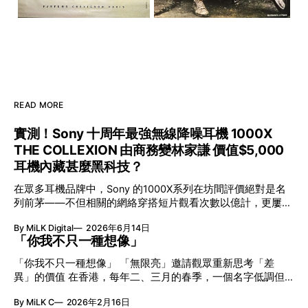
READ MORE
實測！Sony 十周年最強無線降噪耳機 1000X
THE COLLEXION 由商務變林家謙 價值$5,000
耳機內藏甚麼黑科技？
在眾多耳機品牌中，Sony 的1000X系列在坊間評價絕對是名
列前茅——不但相關的網絡穿搭短片觀看次數以億計，更屢獲
英國影音網年度最佳、連續數年奪得日本電子器材奧斯卡
By MiLK Digital
2026年6月14日
VGP 金獎，也是 Amazon 折扣日的大熱推介。
「你我不只一種想像」
「你我不只一種想像」 「無限亮」邀請觀眾重新思考「差
異」的價值 在香港，每年二、三月的春季，一個名字低調但
有力地發光—「無限亮」(No Limits) 。「無限亮」由香港藝術
By MiLK C
2026年2月16日
節與香港賽馬會慈善信託基金聯合呈獻，以共融藝術為核心，