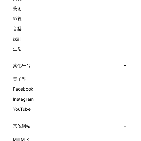
象概念，而是心跳的律動。 故事並未完結，2025年推出的
藝術
Lady Arpels Bal des Amoureux
影視
音樂
設計
生活
其他平台
電子報
Facebook
Instagram
YouTube
其他網站
Mill Milk