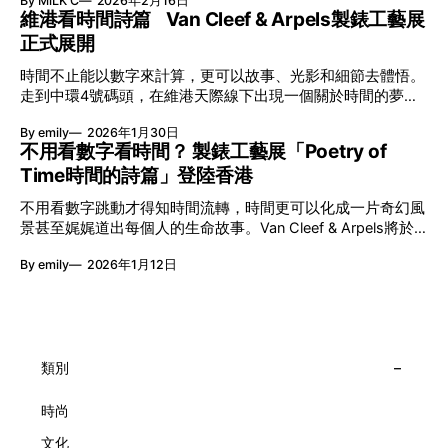
By MiLK C
2026年2月16日
節與香港賽馬會慈善信託基金聯合呈獻，以共融藝術為核心，
維港看時間詩篇 Van Cleef & Arpels製錶工藝展
八年來不只是帶來無數來自世界各地的優秀節目，更致力於在
正式展開
本地建立屬於香港的共融創作生態。今年更首度與本地兩大旗
艦藝團強強聯手打造兩部深具意義的作品《遊延》及《弦上光
時間不止能以數字來計算，更可以故事、光影和細節去體悟。
影》，展開一場前所未有的藝術對話，擦下多元藝術下的流動
走到中環4號碼頭，在維港天際線下出現一個關於時間的夢幻
能量，全面開展一場無界限嘅藝術旅程。 第八屆「無限亮」
入口：Van Cleef & Arpels的「Poetry of Time時間的詩篇」展
以「你我不只一種想像」為題，從共融角度重新思索「差異」
By emily
2026年1月30日
覽。由即日至2月8日期間舉行，世家把一貫低調精緻的製錶語
的價值。不同能力人士是社會多樣性的一部分。每人皆擁有
不用看數字看時間？ 製錶工藝展「Poetry of
言搬離傳統店舖，放進公共場域，讓時間不只是腕上的個人物
「不同」能力與特質，當我們一齊生活、一齊創作、互相啟
Time時間的詩篇」登陸香港
件，而是一場可以與他人一同經歷的詩意旅程。 在碼頭打開
發，偏見與界線，也自然被藝術溶化。 「無限亮」2026精彩
「時間詩集」 走進展場尤如翻開一本時間詩集，藉由不同主
節目包括: 2月27日至3月1日：帕拉管弦樂團《無邊狂想曲》/
不用看數字跳動才得知時間流轉，時間更可以化成一片奇幻風
題呈現時間的無限想像。Van Cleef & Arpels的腕錶從來不是
音樂‧舞蹈 (開幕節目) 2月28日至3月1日：
景甚至娓娓道出每個人的生命故事。Van Cleef & Arpels將於1
由單純的機械與數字堆砌，更像是腕上的動人故事。 世家以
月24日至2月8日在中環4號碼頭舉行「Poetry of Time時間的
精湛的製錶技術與敘事美學為核心，讓每一枚腕錶都超越單純
By emily
2026年1月12日
詩篇」展覽，邀請大家走進由愛情故事、詩意星象、迷人自然
報時的功能，而是把稍縱即逝的瞬間凝結成可以反覆閱讀的畫
到芭蕾舞伶與仙子共同編織的多重宇宙，親身體驗世家在製錶
面，像是把一段關係，甚至一段記憶封存於錶盤之中。 自
工藝上的極致追求。 橋上的永恆約會 展覽以Alfred Van Cleef
1906年於巴黎芳登廣場創立以來，Van Cleef & Arpels一直追
與Estelle Arpels的愛情為序幕，奠定世家百年的浪漫基調。展
求文化傳承與創新。展覽以5個主題重組了世家的故事及詮釋
覽以此為序曲，精選展出Patrimony典藏系列的作品並劃分為5
時間的角度：愛情、詩意星象、迷人的大自然、芭蕾舞伶與仙
大主題展區，彰顯世家的核心價值。2010年，Van Cleef &
類別
子，以及訴說時間的珠寶。每個主題展區都有精美的佈置回應
Arpels推出Pont des Amoureux腕錶，這是第一款在日內瓦高
主題，引導觀眾在欣賞工藝同時產生情感的投射與共鳴。
級鐘錶大賞（Grand Prix d'Horlogerie de Genève）中獲獎的
時尚
系列腕錶。一對戀人在巴黎石橋緩緩靠近，每逢正午與午夜相
文化
擁而吻。雙逆跳機芯精準驅動這場機械浪漫，讓時間不再是抽