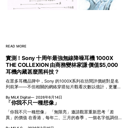
READ MORE
實測！Sony 十周年最強無線降噪耳機 1000X
THE COLLEXION 由商務變林家謙 價值$5,000
耳機內藏甚麼黑科技？
在眾多耳機品牌中，Sony 的1000X系列在坊間評價絕對是名
列前茅——不但相關的網絡穿搭短片觀看次數以億計，更屢獲
英國影音網年度最佳、連續數年奪得日本電子器材奧斯卡
By MiLK Digital
2026年6月14日
VGP 金獎，也是 Amazon 折扣日的大熱推介。
「你我不只一種想像」
「你我不只一種想像」 「無限亮」邀請觀眾重新思考「差
異」的價值 在香港，每年二、三月的春季，一個名字低調但
有力地發光—「無限亮」(No Limits) 。「無限亮」由香港藝術