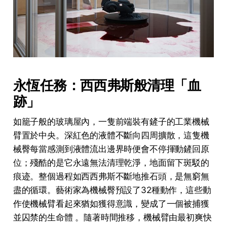
永恆任務：西西弗斯般清理「血
跡」
如籠子般的玻璃屋內，一隻前端裝有鏟子的工業機械
臂置於中央。深紅色的液體不斷向四周擴散，這隻機
械臀每當感測到液體流出邊界時便會不停揮動鏟回原
位；殘酷的是它永遠無法清理乾淨，地面留下斑駁的
痕迹。整個過程如西西弗斯不斷地推石頭，是無窮無
盡的循環。藝術家為機械臀預設了32種動作，這些動
作使機械臂看起來猶如獲得意識，變成了一個被捕獲
並囚禁的生命體 。隨著時間推移，機械臂由最初爽快