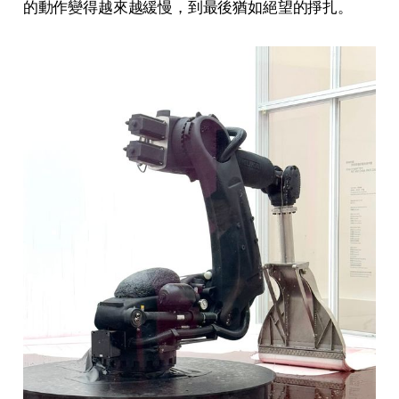
的動作變得越來越緩慢，到最後猶如絕望的掙扎。