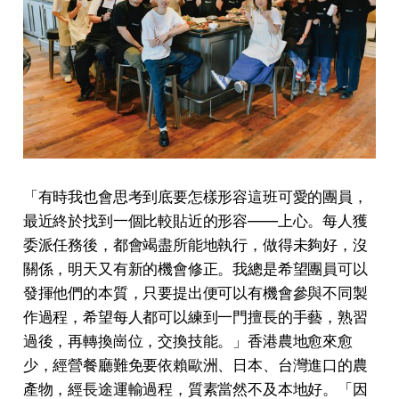
「有時我也會思考到底要怎樣形容這班可愛的團員，
最近終於找到⼀個⽐較貼近的形容——上⼼。每⼈獲
委派任務後，都會竭盡所能地執⾏，做得未夠好，沒
關係，明天⼜有新的機會修正。我總是希望團員可以
發揮他們的本質，只要提出便可以有機會參與不同製
作過程，希望每⼈都可以練到⼀⾨擅長的⼿藝，熟習
過後，再轉換崗位，交換技能。」⾹港農地愈來愈
少，經營餐廳難免要依賴歐洲、⽇本、台灣進⼝的農
產物，經長途運輸過程，質素當然不及本地好。「因