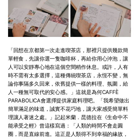
「回想在京都第⼀次⾛進喫茶店，那裡只提供幾款簡
單輕⾷，先讓你選⼀隻咖啡杯，再給你⽤⼼沖泡，讓
⼈可以安靜專⼼地在這個空間稍作休息。或許，⼈有
時不需有太多選擇，這種傳統喫茶店，永恆不變，無
論你事隔多久回來，依舊提供⼀樣的料理、氛圍，給
⼈⼀種無可取代的安⼼感。」這就是為何CAFFÈ
PARABOLICA會選擇提供家庭料理吧。「我希望做出
簡單滿⾜的味道，誠實不花巧地，讓⼤家感受簡單料
理讓⼈著迷之處。」記起米蘭．昆德拉在《生命中不
能承受之輕》曾這樣寫過：「人類的時間不會走圓
圈，而是直線前進。這正是人類得不到幸福的緣故，