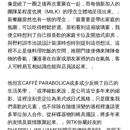
像是繞了一圈之後再次重聚在一起，而每個新加入的
團隊某程度也將《MILK》的理念立體地呈現出來。」
新餐廳當然也有一致的理念，「最重要是帶出家庭的
氛圍，可以吃得輕鬆舒適。當初看到這扇玻璃窗，我
便立時想到了自己很喜歡的家庭卡位及開放式廚房，
與野村訓市洽談設計裝潢時也特別提到這些想法。這
裡不止是做料理吃飯的空間，推開門後便傳來陣陣食
物的香氣，瀰漫著在自家或朋友家裡的自在氣氛，客
人可輕易互相結識也能與店員談起來。」
他坦言CAFFÈ PARABOLICA或多或少反映了自己的
生活美學，「或準確點來說，是公司這廿多年來的縮
影。這裡沒刻意定位為美式或日式風格，只是匯集我
們喜歡的元素，也不排除在隨後演變的過程裡邀請更
多單位加入合作。從杯碟器物到椅具擺設，將多年來
的友情及親情匯聚起來。」與TK份屬好友的
PHARRELL WILLIAMS於開店前便特意到訪，並留下