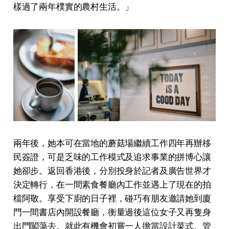
樣過了兩年樸實的農村⽣活。」
兩年後，她本可在當地的蘑菇場繼續⼯作四年再辦移
民簽證，可是乏味的⼯作模式及追求事業的拼博⼼讓
她卻步。返回⾹港後，分別投⾝於記者及廣告世界才
決定轉⾏，在⼀間素⾷餐廳內⼯作並遇上了現在的拍
檔阿敬。享受下廚的⽇⼦裡，碰巧有朋友邀請她到廈
⾨⼀間書店內開設餐廳，衡量過後這位⼥⼦⼜再隻⾝
出⾨闖蕩去。就此有機會初嘗⼀⼈擔當設計菜式、管