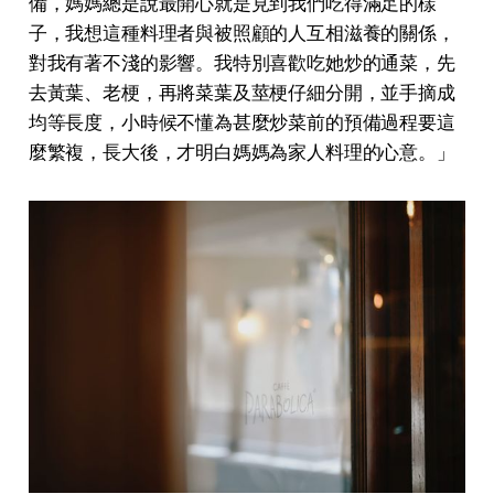
備，媽媽總是說最開⼼就是⾒到我們吃得滿⾜的樣
⼦，我想這種料理者與被照顧的⼈互相滋養的關係，
對我有著不淺的影響。我特別喜歡吃她炒的通菜，先
去⿈葉、⽼梗，再將菜葉及莖梗仔細分開，並⼿摘成
均等長度，⼩時候不懂為甚麼炒菜前的預備過程要這
麼繁複，長⼤後，才明⽩媽媽為家⼈料理的⼼意。」