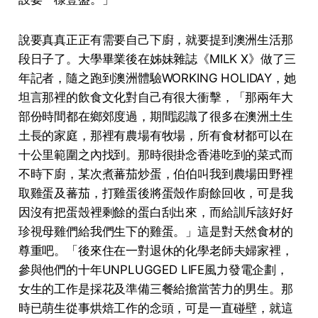
說要真真正正有需要⾃⼰下廚，就要提到澳洲⽣活那
段⽇⼦了。⼤學畢業後在姊妹雜誌《MILK X》做了三
年記者，隨之跑到澳洲體驗WORKING HOLIDAY，她
坦⾔那裡的飲⾷⽂化對⾃⼰有很⼤衝擊，「那兩年⼤
部份時間都在鄉郊度過，期間認識了很多在澳洲⼟⽣
⼟長的家庭，那裡有農場有牧場，所有⾷材都可以在
⼗公⾥範圍之內找到。那時很掛念⾹港吃到的菜式⽽
不時下廚，某次煮蕃茄炒蛋，伯伯叫我到農場⽥野裡
取雞蛋及蕃茄，打雞蛋後將蛋殼作廚餘回收，可是我
因沒有把蛋殼裡剩餘的蛋⽩刮出來，⽽給訓斥該好好
珍視母雞們給我們⽣下的雞蛋。」這是對天然⾷材的
尊重吧。「後來住在⼀對退休的化學⽼師夫婦家裡，
參與他們的⼗年UNPLUGGED LIFE⾵⼒發電企劃，
⼥⽣的⼯作是採花及準備三餐給擔當苦⼒的男⽣。那
時已萌⽣從事烘焙⼯作的念頭，可是⼀直碰壁，就這