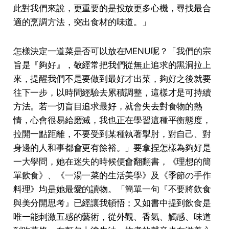
此對我們來說，更重要的是投放更多⼼機，尋找最合
適的烹調⽅法，突出⾷材的味道。」
怎樣決定⼀道菜是否可以放在MENU呢？「我們的宗
旨是『夠好』，敬經常把我們從無⽌追求的⿊洞拉上
來，提醒我們不是要做到最好才出菜，夠好之後就要
往下⼀步，以時間經驗去累積調整，這樣才是可持續
⽅法。若⼀切盲⽬追求最好，就會失去對⾷物的熱
情，⼼會很易給磨滅，我也正在學習這種平衡態度，
拉開⼀點距離，不要受到某種執著掣肘，對⾃⼰、對
⾝邊的⼈和事都會更有餘裕。」要拿捏怎樣為夠好是
⼀⼤學問，她在迷失的時候便會翻翻書，《理想的簡
單飲⾷》、《⼀湯⼀菜的⽣活美學》及《季節の⼿作
料理》均是她最愛的讀物。「簡單⼀句『不要將飲⾷
與美分開思考』已經讓我頓悟；⼜如書中提到飲⾷是
唯⼀能剌激五感的藝術，從外觀、⾹氣、觸感、味道