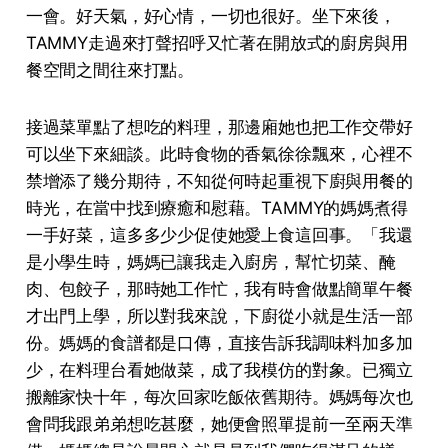
一會。好天氣，好心情，一切也很好。坐下來後，
TAMMY走過來打聲招呼又忙著在開放式的廚房與用
餐空間之間往來打點。
接過菜單點了想吃的料理，那邊廂她也把工作交帶好
可以坐下來細談。此時食物的香氣徐徐飄來，心裡不
禁增添了幾分期待，不知從何時起重視下廚與用餐的
時光，在當中找到療癒和慰藉。TAMMY的媽媽煮得
⼀⼿好菜，這多多少少促使她愛上食這回事。「我還
是⼩學⽣時，媽媽已讓我⾛⼊廚房，幫忙切菜、醃
⾁、包餃⼦，那時她⼯作忙，我有時會做點簡單午餐
才出⾨上學，所以對我來說，下廚從⼩就是⽣活⼀部
份。媽媽的⾷譜都是⼝傳，直接告訴我調味料加多加
少，在料理台看她做菜，成了我模仿的對象。已獨⽴
搬離家快⼗年，每次回家吃飯依舊期待。媽媽每次也
會問我跟弟弟想吃甚麼，她便會照單提前⼀⾄兩天準