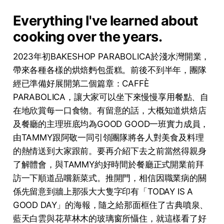
Everything I've learned about
cooking over the years.
2023年初BAKESHOP PARABOLICA於淺水灣開業，
帶來各種各樣的烘焙麪包蛋糕。前後不到半年，團隊
經已準備好展開第二個篇章：CAFFÈ
PARABOLICA，讓大家可以坐下來慢慢享用餐點、自
在地欣賞每一口食物。有留意的話，大概知道烘焙店
及餐廳的主理班底均為GOOD GOOD一班實力成員，
由TAMMY跟阿敬一同引領團隊將各人對美食及料理
的熱情送到大家跟前。要再介紹下去之前當然得親身
了解體會，與TAMMY約好時間於餐廳正式開業前拜
訪一下順道品嚐新菜式。推開門，相信因職業病的關
係先留意到牆上那張大大隻字印有「TODAY IS A
GOOD DAY」的海報，隨之給那面框住了古典噴泉、
藍天白雲與花草林木的玻璃窗所懾住，就這樣看了好