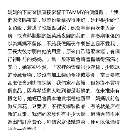
媽媽的下廚習慣直接影響了TAMMY的價值觀，「我
們家沒隔夜菜，餸菜份量拿捏得剛好，她也很少給仔
⼥留飯，若過了晚飯點回家，她會寧願再次走⼊廚
房，快煮熱騰騰的飯菜給夜歸的我們。青春期很傻的
以為媽媽不留飯，不給我做隔夜午餐飯盒是不愛我，
⾄長⼤後才明⽩她的⽤意，原來⾃⼰這麼幸運，有個
⾏得咁前的媽媽。」當⼀般家庭會將雪櫃擠得滿滿才
安⼼，她家卻不然。「家裡的雪櫃很少存貨，少吃冰
鮮冷藏⾷物，從沒有加⼯罐頭⾷物或零⾷，當⽇要吃
甚麼便會到街市採購，我們家不富裕，但她從不買特
價⾷品，因為希望家⼈吃到都是新鮮的。在未推崇有
機之前，她經已會買本地農場種植蔬果，媽媽以前曾
做⾖腐花、⾖漿店，家裡沒罐裝飲品，有的就是店裡
新鮮⾖漿。我們的家族也有不少⼤廚，過時過節不⽤
為出⾨訂座費⼼，每個家庭做幾道菜，便可以像酒樓
設宴⼀樣豐盛。」