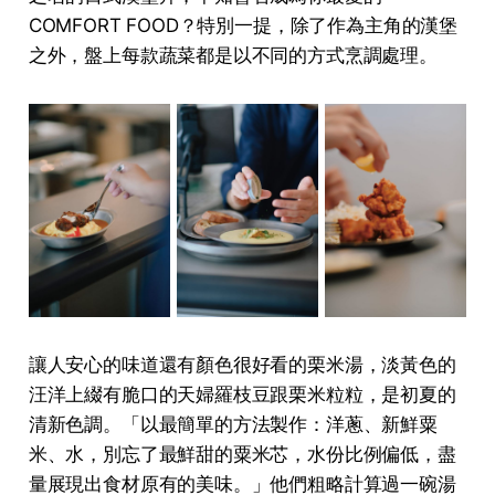
COMFORT FOOD？特別一提，除了作為主角的漢堡
之外，盤上每款蔬菜都是以不同的方式烹調處理。
讓人安心的味道還有顏色很好看的栗米湯，淡黃色的
汪洋上綴有脆口的天婦羅枝豆跟栗米粒粒，是初夏的
清新色調。「以最簡單的⽅法製作：洋蔥、新鮮粟
⽶、⽔，別忘了最鮮甜的粟⽶芯，⽔份⽐例偏低，盡
量展現出⾷材原有的美味。」他們粗略計算過⼀碗湯