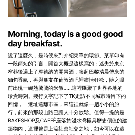
Morning, today is a good good
day breakfast.
說了這麼久，是時候來到介紹菜單的環節。菜單印有
⼀段簡短的引⾔，開⾸⼤概是這樣寫的：迷失於東京
窄巷後遇上了摩德納的開胃酒，喚起巴黎清晨傳來的
麵包⾹氣，再與朋友在倫敦酒吧裡盡情狂歡，隨之眼
前出現⼀碗熱騰騰的⽶飯……這裡匯聚了世界各地的
珍貴時刻。幾⾏⽂字記下了TK⾛訪不同城市時留下的
回憶，「選址遠離市區，來這裡就像⼀趟⼩⼩的旅
⾏，前來的那段⼭路已讓⼈⼗分放鬆。值得⼀提的是
BAKESHOP及CAFFÈ座落於淺⽔灣極具歷史價值的建
築物內，這裡曾是上流社會社交之地，如今可以在這