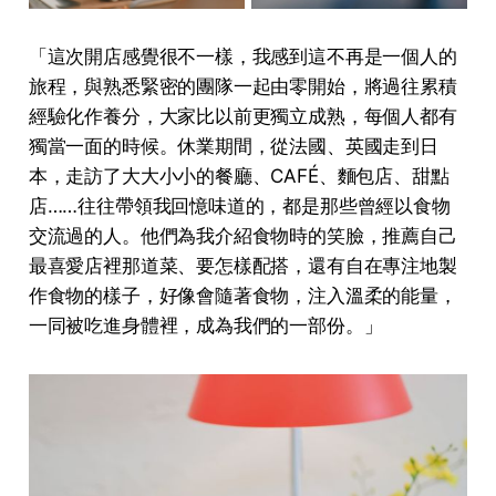
「這次開店感覺很不⼀樣，我感到這不再是⼀個⼈的
旅程，與熟悉緊密的團隊⼀起由零開始，將過往累積
經驗化作養分，⼤家⽐以前更獨⽴成熟，每個⼈都有
獨當⼀⾯的時候。休業期間，從法國、英國⾛到⽇
本，⾛訪了⼤⼤⼩⼩的餐廳、CAFÉ、麵包店、甜點
店……往往帶領我回憶味道的，都是那些曾經以⾷物
交流過的⼈。他們為我介紹⾷物時的笑臉，推薦⾃⼰
最喜愛店裡那道菜、要怎樣配搭，還有⾃在專注地製
作⾷物的樣⼦，好像會隨著⾷物，注⼊溫柔的能量，
⼀同被吃進⾝體裡，成為我們的⼀部份。」