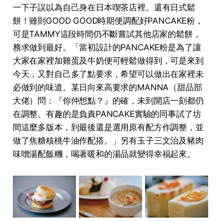
一下子誤以為自己身在日本喫茶店裡。還有日式鬆
餅！雖則GOOD GOOD時期便調配好PANCAKE粉，
可是TAMMY這段時間仍不斷嘗試其他店家的鬆餅，
務求做到最好。「當初設計的PANCAKE粉是為了讓
⼤家在家裡加雞蛋及⽜奶便可輕鬆做得到，可是來到
今天，⼜對⾃⼰多了點要求，希望可以做出在家裡未
必做到的味道。某⽇向來⾼要求的MANNA（甜品部
⼤佬）問：『你仲想點？』的確，未到開店⼀刻都仍
在調整。有趣的是負責PANCAKE實驗的同事試了坊
間這麼多版本，到最後還是選⽤原有配⽅作調整，並
做了焦糖核桃⽜油作配搭。」另有玉子三文治及豬肉
味噌湯配飯糰，喝著暖和的湯品就變得幸福起來。