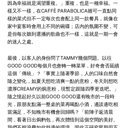
因為幸福就是渴望重複。」重複，也是一種幸福。一
樣又不一樣，在CAFFÈ PARABOLICA雖可一直點同
樣的菜式但不一定每次也會配上同一款餐具，就像在
家中宴客時會用上不同的碗碟；店內的氛圍不變，可
是你每次聽到選播的歌曲也不一樣，這就是一期一會
的迷人之處。
最後，以客⼈的⾝份問了TAMMY幾個問題。以往
GOOD GOOD每個⽉也會轉⼀轉菜單，好奇會否延續
這個「傳統」？「事實上隨著季節，⼈的⼝味⾃然會
隨之變化，如夏天想吃清爽⼀點的意粉，冬天則想吃
濃厚CREAMY的焗意粉，現暫定跟隨四季更迭吧。」
隨之憶起好久以前GOOD GOOD還有晚市的一段時
光，跟朋友點滿一整桌的菜再喝點小酒，邊談邊吃相
當滿足，不知晚市有機會回歸嗎？「前陣子返清晨
間，看著日出焗麪包，再次體悟到這個空間的美好。
我們不想浪費如此舒適的環境，因此正研究星期四五