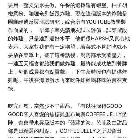
要⽤⼀整⽀栗⽶去做。午餐的選擇還有蝦堡、柚⼦胡
椒意粉、咖喱奄列飯跟炸雞。現在這個版本的炸雞是
團隊經過反覆測試研究，綜合所有YOUTUBE教學製
作⽽成的，「早陣⼦率先請朋友試味評價，試菜階段
的炸雞，只是達到還好⽔平，他們很HARSH⼜真⼼地
表⽰，⼤家對我們有⼀定期望，若菜式不夠好吃就不
要放在菜單上。聽了這番話後，廚房部承受著壓⼒，
⼀連五天福⾷都給我們做炸雞，最終能成功放到餐牌
上，每個成員都有點貢獻。」下午茶時段也有提供炸
雞呢，午後在海灘游水再來吃件炸雞喝杯啤酒實在爽
快。
吃完正餐，當然少不了甜品。「有以往深得GOOD
GOOD客⼈喜愛的焦糖雞蛋布甸與COFFEE JELLY坐
陣，也會帶來昇級版本的『菠蘿的海』芭菲及由甜品
部是⽇精選的甜點。」COFFEE JELLY之所以會出