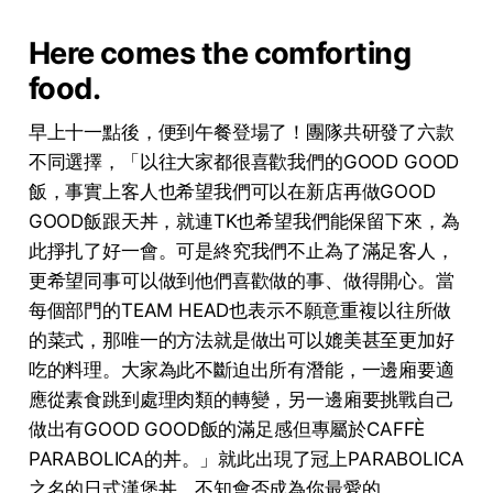
Here comes the comforting
food.
早上十一點後，便到午餐登場了！團隊共研發了六款
不同選擇，「以往大家都很喜歡我們的GOOD GOOD
飯，事實上客人也希望我們可以在新店再做GOOD
GOOD飯跟天丼，就連TK也希望我們能保留下來，為
此掙扎了好一會。可是終究我們不止為了滿足客人，
更希望同事可以做到他們喜歡做的事、做得開心。當
每個部門的TEAM HEAD也表示不願意重複以往所做
的菜式，那唯一的方法就是做出可以媲美甚至更加好
吃的料理。⼤家為此不斷迫出所有潛能，一邊廂要適
應從素食跳到處理肉類的轉變，另一邊廂要挑戰自己
做出有GOOD GOOD飯的滿足感但專屬於CAFFÈ
PARABOLICA的丼。」就此出現了冠上PARABOLICA
之名的日式漢堡丼，不知會否成為你最愛的