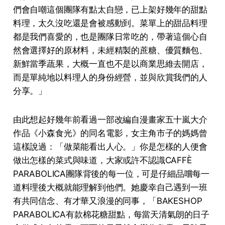
們會⾃嘲這個團隊有點太⾃戀，已上架好幾年的甜點
料理，太久沒吃還是會被感動到。菜單上的甜品料理
都是我們喜愛的，也是團隊⽇常吃的，帶著這個⼼⾃
然會選擇好的原材料，未經精製的蔗糖、優質麵包、
新鮮當季蔬果，⼤概⼀直也不是以商業思維去開店，
⽽是單純地以料理⼈的⾝份經營，並與欣賞我們的⼈
分享。」
由此想起好幾年前看過一部改編自漫畫家五十嵐大介
作品《小森食光》的同名電影，女主角市子的媽媽曾
這樣說過：「做菜能看出人心。」你是怎樣的人便會
做出怎樣的菜式與味道，大家或許不認識CAFFÈ
PARABOLICA團隊背後的每一位，可是仔細品嚐每一
道料理後大概就能理解到他們。她慶幸⾃⼰遇到⼀班
有共同信念、有才華⼜浪漫的同事，「BAKESHOP
PARABOLICA有款棉花糖甜點，每當天清氣朗的⽇⼦