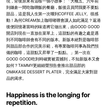
現，背後原來有這樣⼀個⼩故事：「⼤概五、六年前
到鎌倉⼀間吃咖喱飯的餐廳，飯後店員問我要不要點
甜品，這是我⼈⽣第⼀次嚐到COFFEE JELLY。很感
動！為何CREAM加上咖啡啫喱會讓⼈如此滿⾜？返港
後便回憶著當時的味道將它做出來，由GOOD GOOD
開店到現在⼀直放在菜單上，這甜點的有趣之處是遇
到不同咖啡師會有不同的版本。新版本絕對是咖啡部
與甜品部合作的完美⽰範，有專業咖啡同事為我們預
備的咖啡，這甜點⼜昇華了⼀點點。」第⼀次在
GOOD GOOD吃到時確實被震撼到，不知新版本⼜會
如何？TAMMY更細細聲預告會推出甜品部的
OMAKASE DESSERT PLATER，完全滿⾜⼤家對甜
品的渴求。
Happiness is the longing for
repetition.