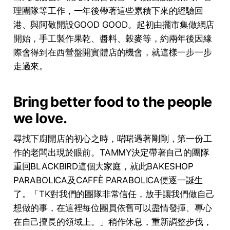
理團隊等⼯作，⼀年後帶著這些累積下來的經驗回
港、與阿敬開設GOOD GOOD。起初由擺市集做網店
開始，⼿⼯製作果乾、醬料、穀⿆等，約兩年後因緣
際會得到在西營盤開實體店的機會，就這樣⼀步⼀步
⾛過來。
Bring better food to the people
we love.
尋找下廚開店的初心之時，啱啱遇著剛剛，第一份工
作的老闆出現於眼前。TAMMY決定帶著自己的團隊
重回BLACKBIRD這個大家庭，就此BAKESHOP
PARABOLICA及CAFFÈ PARABOLICA便逐一誕生
了。「TK對我們的團隊⾮常信任，放⼿讓我們做⾃⼰
想做的事，在這裡每位團員依舊可以盡情發揮、專⼼
在⾃⼰擅長的領域上。」稍作休息，重新調整步伐，