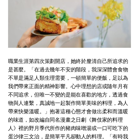
職業⽣涯第四次策劃開店，她終於釐清⾃⼰所追求的
是甚麼。「在過去幾年不安的階段，我深深體會⾷物
不單是滿⾜⼈類⽣理需要，⼀頓簡單的便飯，⾜以為
我們帶來正⾯的精神影響。⼼中理想的店或隨年⽉有
不同追求，但唯⼀不變的是能在喜歡的地⽅，透過⾷
物與⼈連繫，真誠地⼀起製作簡單美味的料理，為⼈
帶來快樂溫暖。」抱著這種心態才會做出柔和而溫暖
的味道，如改編自同名漫畫之日劇《舞伎家的料理
人》裡的野月季代所作的豬肉味噌湯或一口可吃下的
蛋沙律三文治，是簡單平凡卻動人的料理。「有時我