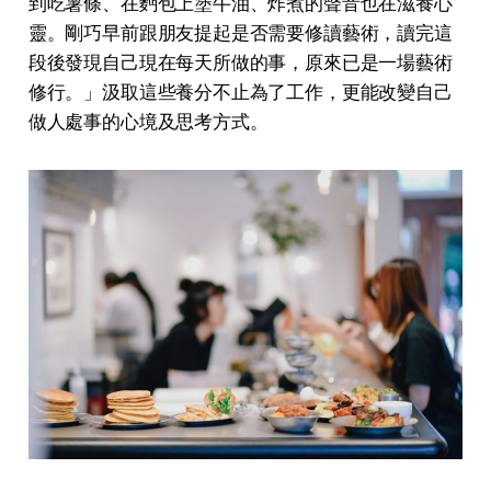
到吃薯條、在麪包上塗⽜油、炸煮的聲⾳也在滋養⼼
靈。剛巧早前跟朋友提起是否需要修讀藝術，讀完這
段後發現⾃⼰現在每天所做的事，原來已是⼀場藝術
修⾏。」汲取這些養分不⽌為了⼯作，更能改變⾃⼰
做⼈處事的⼼境及思考⽅式。