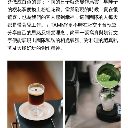
會做成⽩⾊的雲；下⾬的⽇⼦就會變作烏雲；早陣⼦
的櫻花季便換上粉紅花瓣。當我發現的時候，實在很
驚喜，也為我們的客⼈感到幸福，這個團隊的⼈每天
都是帶著愛⼯作。」TAMMY更不時在社交平台執筆
分享⾃⼰的思緒及經營理念，簡單⼀張寫真與幾⾏⽂
字便能展現出團隊和諧的相處氣氛、對料理的認真執
著及⼤膽好玩的創作精神。