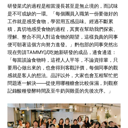
研發菜式的過程是相當漫長甚⾄是無⽌境的，⽽試味
是不可或缺的⼀環。「每個團員⼊職第⼀份要做好的
⼯作就是感受⾷物，學習⽤五感品味。經過不斷累
積，真切地感受⾷物的過程，其實在幫助我們探索、
理解、整合不同⼈對這⾷物的期望，這樣負責的同事
便可朝著這個⽅向努⼒進發。」麪包部的同事突然出
現在旁請TAMMY試吃她新研發的成品，邊⾷邊道：
「每當談論⾷物時，這裡⼈⼈平等，不論資排輩，只
要⽤⼼做出來的，也會得到客觀評價，每個同事的觀
感就是客⼈的想法。品評以外，⼤家也會互相幫忙把
問題逐⼀解決——從使⽤哪種糖會⽐較保濕，到觀察
記錄酸種發酵時間及⾄⽜奶與雞蛋的先後次序。」