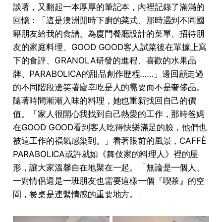
談著，又翻起一本厚厚的筆記本，內裡記錄了滿滿的
回憶：「這是澳洲閒時下廚的菜式、那時遇到不同國
籍朋友給我的⾷譜、為廈⾨餐廳設計的菜單、招待朋
友的家庭料理、GOOD GOOD客⼈試菜後在單據上寫
下的⾷評、GRANOLA研發的進程、喜歡的⽔果品
牌、PARABOLICA的甜品創作歷程……」邊回顧走過
的不同階段邊笑著慶幸吃是人的需要而不是奢侈品。
隨著時間漸漸入味的料理，她也重新找回自己的價
值。「家⼈很開⼼我找到⾃⼰熱愛的⼯作，那時爸媽
在GOOD GOOD看到客⼈吃得快樂滿⾜的臉，他們也
被這⼯作的福氣感染到。」看著眼前的風景，CAFFÈ
PARABOLICA或許就如《舞伎家的料理人》裡的屋
形，讓大家溫馨自在地聚在一起。「無論是一個人、
一對情侶還是一班朋友也需要這樣一個『喫茶』的空
間，餐桌是連繫情感的重要地方。」