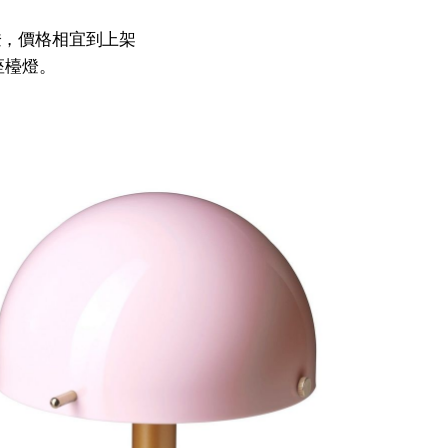
燈，價格相宜到上架
座檯燈。