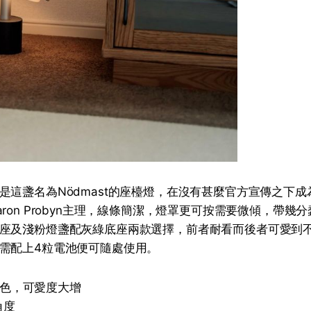
是這盞名為Nödmast的座檯燈，在沒有甚麼官方宣傳之下
ron Probyn主理，線條簡潔，燈罩更可按需要微傾，帶幾
座及淺粉燈盞配灰綠底座兩款選擇，前者耐看而後者可愛到
需配上4粒電池便可隨處使用。
配色，可愛度大增
角度