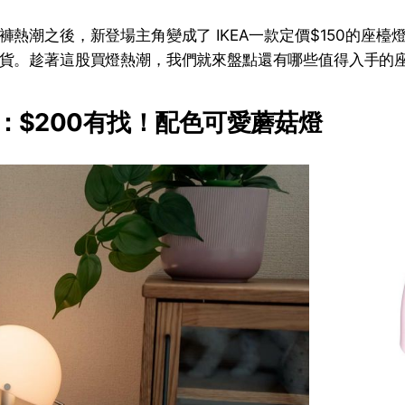
褲熱潮之後，新登場主角變成了 IKEA一款定價$150的座檯
貨。趁著這股買燈熱潮，我們就來盤點還有哪些值得入手的
uy 1：$200有找！配色可愛蘑菇燈