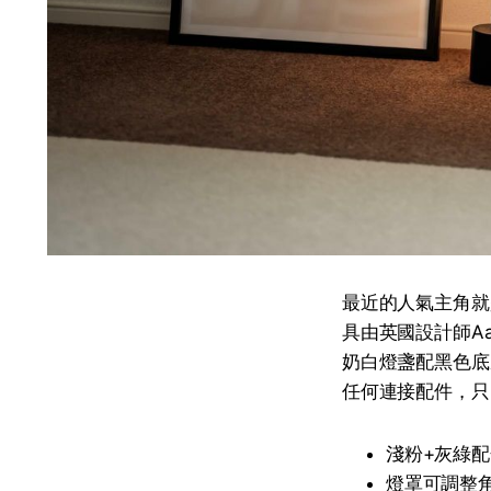
最近的人氣主角就
具由英國設計師Aa
奶白燈盞配黑色底
任何連接配件，只
淺粉+灰綠
燈罩可調整