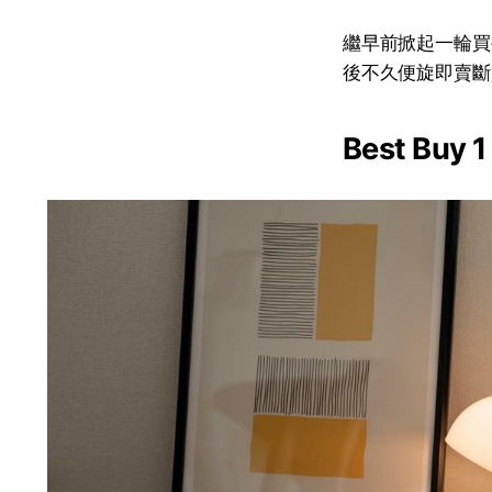
繼早前掀起一輪買
後不久便旋即賣斷
Best B