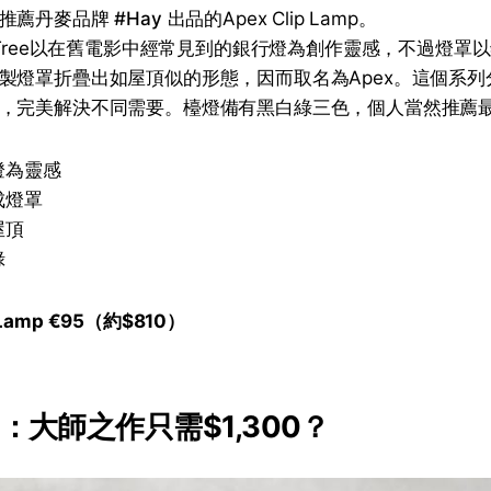
不推薦丹麥品牌
#Hay
出品的Apex Clip Lamp。
n Tree以在舊電影中經常見到的銀行燈為創作靈感，不過燈罩
製燈罩折疊出如屋頂似的形態，因而取名為Apex。這個系列
，完美解決不同需要。檯燈備有黑白綠三色，個人當然推薦
燈為靈感
成燈罩
屋頂
綠
p Lamp €95（約$810）
y 3：大師之作只需$1,300？