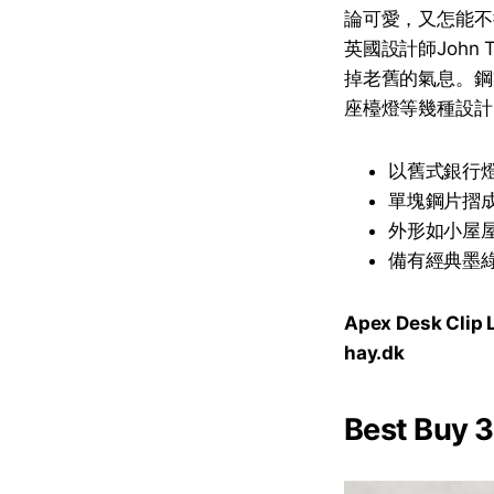
論可愛，又怎能
英國設計師Joh
掉老舊的氣息。鋼
座檯燈等幾種設計
以舊式銀行
單塊鋼片摺
外形如小屋
備有經典墨
Apex Desk Cli
hay.dk
Best Bu