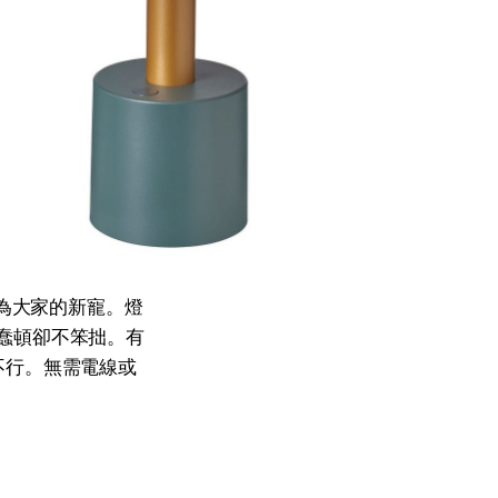
成為大家的新寵。燈
分蠢頓卻不笨拙。有
不行。無需電線或