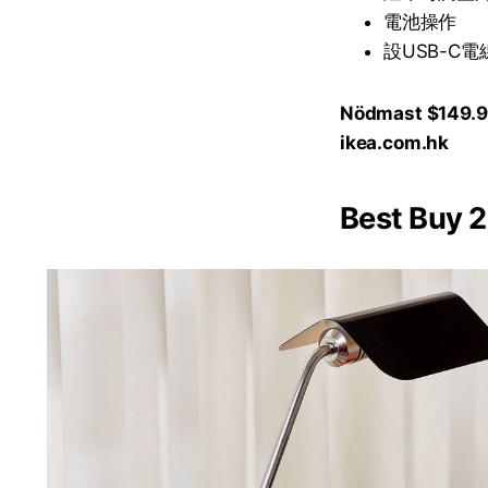
電池操作
設USB-C
Nödmast $149.9
ikea.com.hk
Best B