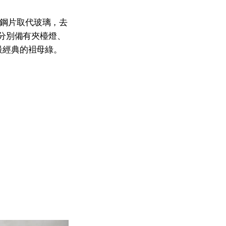
以鋼片取代玻璃，去
分別備有夾檯燈、
最經典的袓母綠。